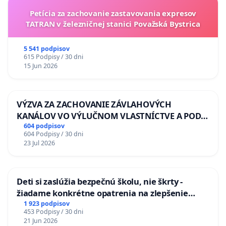
Petícia za zachovanie zastavovania expresov
TATRAN v železničnej stanici Považská Bystrica
5 541 podpisov
615 Podpisy / 30 dni
15 Jun 2026
VÝZVA ZA ZACHOVANIE ZÁVLAHOVÝCH
KANÁLOV VO VÝLUČNOM VLASTNÍCTVE A POD
KONTROLOU SLOVENSKEJ REPUBLIKY & žiadosť
604 podpisov
604 Podpisy / 30 dni
na riešenie zanedbaného stavu závlahových a
23 Jul 2026
odvodňovacích kanálov na Slovensku
Deti si zaslúžia bezpečnú školu, nie škrty -
žiadame konkrétne opatrenia na zlepšenie
situácie v školstve
1 923 podpisov
453 Podpisy / 30 dni
21 Jun 2026