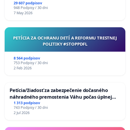
29 607 podpisov
948 Podpisy / 30 dni
7 May 2026
PETÍCIA ZA OCHRANU DETÍ A REFORMU TRESTNEJ
POLITIKY #STOPPDFL
8 564 podpisov
753 Podpisy / 30 dni
2 Feb 2026
Petícia/žiadosť za zabezpečenie dočasného
náhradného premostenia Váhu počas úplnej
uzávery Vážskeho mosta v Komárne
1 313 podpisov
743 Podpisy / 30 dni
2 Jul 2026