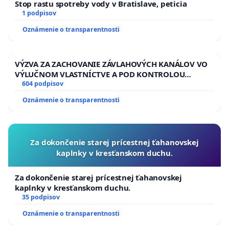
Stop rastu spotreby vody v Bratislave, peticia
1 podpisov
Oznámenie o transparentnosti
VÝZVA ZA ZACHOVANIE ZÁVLAHOVÝCH KANÁLOV VO
VÝLUČNOM VLASTNÍCTVE A POD KONTROLOU
SLOVENSKEJ REPUBLIKY & žiadosť na riešenie
604 podpisov
zanedbaného stavu závlahových a odvodňovacích
Oznámenie o transparentnosti
kanálov na Slovensku
Za dokončenie starej prícestnej ťahanovskej
kaplnky v kresťanskom duchu.
Za dokončenie starej prícestnej ťahanovskej
kaplnky v kresťanskom duchu.
35 podpisov
Oznámenie o transparentnosti