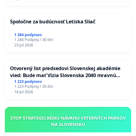
Spoločne za budúcnosť Letiska Sliač
1 284 podpisov
1 284 Podpisy / 30 dni
23 Jul 2026
Otvorený list predsedovi Slovenskej akadémie
vied: Bude mať Vízia Slovenska 2040 mravnú
chrbticu?
1 223 podpisov
1 223 Podpisy / 30 dni
16 Jul 2026
STOP STRATEGICKÉMU NÁVRHU VETERNÝCH PARKOV
NA SLOVENSKU