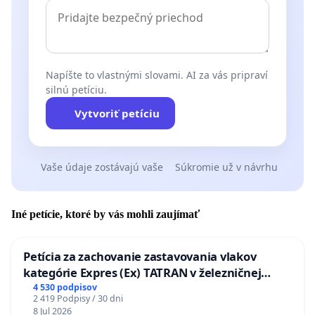
Napíšte to vlastnými slovami. AI za vás pripraví
silnú petíciu.
Vytvoriť petíciu
Vaše údaje zostávajú vaše
Súkromie už v návrhu
Iné petície, ktoré by vás mohli zaujímať
Petícia za zachovanie zastavovania vlakov
kategórie Expres (Ex) TATRAN v železničnej
stanici Púchov
4 530 podpisov
2 419 Podpisy / 30 dni
8 Jul 2026