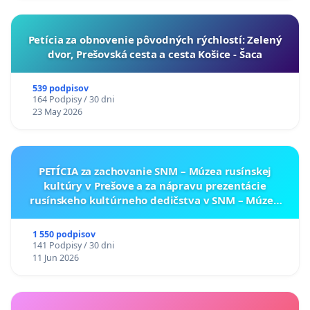
​Petícia za obnovenie pôvodných rýchlostí: Zelený
dvor, Prešovská cesta a cesta Košice - Šaca
539 podpisov
164 Podpisy / 30 dni
23 May 2026
PETÍCIA za zachovanie SNM – Múzea rusínskej
kultúry v Prešove a za nápravu prezentácie
rusínskeho kultúrneho dedičstva v SNM – Múzeu
ukrajinskej kultúry vo Svidníku
1 550 podpisov
141 Podpisy / 30 dni
11 Jun 2026