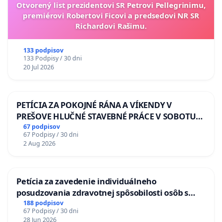
Otvorený list prezidentovi SR Petrovi Pellegrinimu,
premiérovi Robertovi Ficovi a predsedovi NR SR
Richardovi Rašimu.
133 podpisov
133 Podpisy / 30 dni
20 Jul 2026
PETÍCIA ZA POKOJNÉ RÁNA A VÍKENDY V
PREŠOVE HLUČNÉ STAVEBNÉ PRÁCE V SOBOTU
LEN OD 9.00 DO 13.00 HOD., CEZ PRACOVNÝ
67 podpisov
67 Podpisy / 30 dni
TÝŽDEŇ CIEĽ 8.00 – 18.00 HOD. A PRAVIDELNÁ
2 Aug 2026
KONTROLA STAVBY C-AREA NA
ĎUMBIERSKEJ/MAGU
Petícia za zavedenie individuálneho
posudzovania zdravotnej spôsobilosti osôb s
diabetom 1. a 2. typu pri prijímaní do
188 podpisov
67 Podpisy / 30 dni
Policajného zboru SR
28 Jun 2026