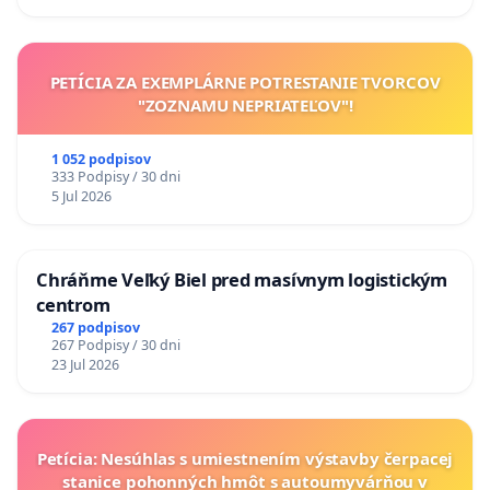
PETÍCIA ZA EXEMPLÁRNE POTRESTANIE TVORCOV
"ZOZNAMU NEPRIATEĽOV"!
1 052 podpisov
333 Podpisy / 30 dni
5 Jul 2026
Chráňme Veľký Biel pred masívnym logistickým
centrom
267 podpisov
267 Podpisy / 30 dni
23 Jul 2026
Petícia: Nesúhlas s umiestnením výstavby čerpacej
stanice pohonných hmôt s autoumyvárňou v