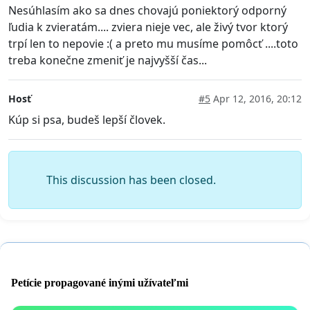
Nesúhlasím ako sa dnes chovajú poniektorý odporný
ľudia k zvieratám.... zviera nieje vec, ale živý tvor ktorý
trpí len to nepovie :( a preto mu musíme pomôcť ....toto
treba konečne zmeniť je najvyšší čas...
Hosť
#5
Apr 12, 2016, 20:12
Kúp si psa, budeš lepší človek.
This discussion has been closed.
Petície propagované inými užívateľmi