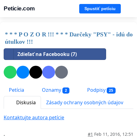
Peticie.com
Spustiť petíciu
* * * P O Z O R !!! * * * Darčeky "PSY" - idú do
útulkov !!!
Zdieľať na Facebooku (7)
Petícia
Oznamy
Podpisy
2
25
Diskusia
Zásady ochrany osobných údajov
Kontaktujte autora petície
.
#1
Feb 11, 2016, 12:51