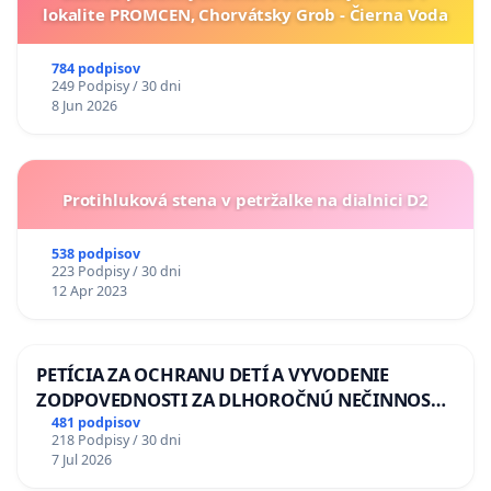
lokalite PROMCEN, Chorvátsky Grob - Čierna Voda
784 podpisov
249 Podpisy / 30 dni
8 Jun 2026
Protihluková stena v petržalke na dialnici D2
538 podpisov
223 Podpisy / 30 dni
12 Apr 2023
PETÍCIA ZA OCHRANU DETÍ A VYVODENIE
ZODPOVEDNOSTI ZA DLHOROČNÚ NEČINNOSŤ
A ZLYHANIE ŠTÁTU
481 podpisov
218 Podpisy / 30 dni
7 Jul 2026