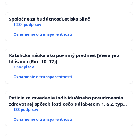
ĎUMBIERSKEJ/MAGU
Spoločne za budúcnosť Letiska Sliač
1 284 podpisov
Oznámenie o transparentnosti
Katolícka náuka ako povinný predmet [Viera je z
hlásania (Rim 10, 17)]
3 podpisov
Oznámenie o transparentnosti
Petícia za zavedenie individuálneho posudzovania
zdravotnej spôsobilosti osôb s diabetom 1. a 2. typu
pri prijímaní do Policajného zboru SR
188 podpisov
Oznámenie o transparentnosti