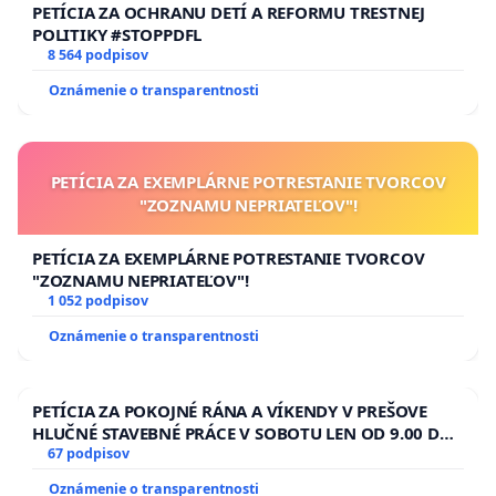
PETÍCIA ZA OCHRANU DETÍ A REFORMU TRESTNEJ
POLITIKY #STOPPDFL
8 564 podpisov
Oznámenie o transparentnosti
PETÍCIA ZA EXEMPLÁRNE POTRESTANIE TVORCOV
"ZOZNAMU NEPRIATEĽOV"!
PETÍCIA ZA EXEMPLÁRNE POTRESTANIE TVORCOV
"ZOZNAMU NEPRIATEĽOV"!
1 052 podpisov
Oznámenie o transparentnosti
PETÍCIA ZA POKOJNÉ RÁNA A VÍKENDY V PREŠOVE
HLUČNÉ STAVEBNÉ PRÁCE V SOBOTU LEN OD 9.00 DO
13.00 HOD., CEZ PRACOVNÝ TÝŽDEŇ CIEĽ 8.00 – 18.00
67 podpisov
HOD. A PRAVIDELNÁ KONTROLA STAVBY C-AREA NA
Oznámenie o transparentnosti