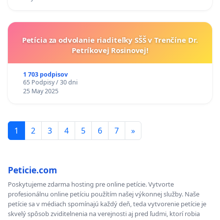
Petícia za odvolanie riaditeľky SŠŠ v Trenčíne Dr.
Petríkovej Rosinovej!
1 703 podpisov
65 Podpisy / 30 dni
25 May 2025
1
2
3
4
5
6
7
»
Peticie.com
Poskytujeme zdarma hosting pre online petície. Vytvorte
profesionálnu online petíciu použítím našej výkonnej služby. Naše
petície sa v médiach spomínajú každý deň, teda vytvorenie petície je
skvelý spôsob zviditelnenia na verejnosti aj pred ľudmi, ktorí robia