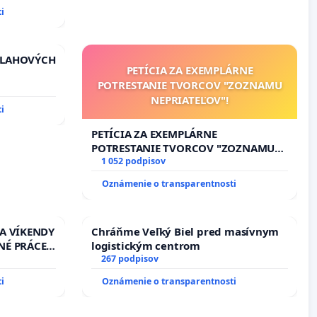
i
VLAHOVÝCH
PETÍCIA ZA EXEMPLÁRNE
POTRESTANIE TVORCOV "ZOZNAMU
TROLOU
NEPRIATEĽOV"!
iadosť na
i
vu
ích
PETÍCIA ZA EXEMPLÁRNE
POTRESTANIE TVORCOV "ZOZNAMU
NEPRIATEĽOV"!
1 052 podpisov
Oznámenie o transparentnosti
 A VÍKENDY
Chráňme Veľký Biel pred masívnym
NÉ PRÁCE
logistickým centrom
13.00
267 podpisov
EŇ CIEĽ
i
Oznámenie o transparentnosti
DELNÁ
 NA