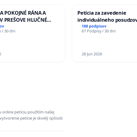
ZA POKOJNÉ RÁNA A
Petícia za zavedenie
 V PREŠOVE HLUČNÉ
individuálneho posudzo
 PRÁCE V SOBOTU LEN
zdravotnej spôsobilosti 
ov
188 podpisov
 / 30 dni
67 Podpisy / 30 dni
O 13.00 HOD., CEZ
diabetom 1. a 2. typu pri
 TÝŽDEŇ CIEĽ 8.00 –
do Policajného zboru SR
D. A PRAVIDELNÁ
A STAVBY C-AREA NA
6
28 Jun 2026
SKEJ/MAGU
 online petíciu použítím našej
vytvorenie petície je skvelý spôsob