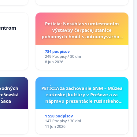
Slovensku
d
Petícia: Nesúhlas s umiestnením
entrom
výstavby čerpacej stanice
pohonných hmôt s autoumyvárňou
v lokalite PROMCEN, Chorvátsky
Grob - Čierna Voda
784 podpisov
249 Podpisy / 30 dni
8 Jun 2026
ôvodných
PETÍCIA za zachovanie SNM – Múzea
Prešovská
rusínskej kultúry v Prešove a za
- Šaca
nápravu prezentácie rusínskeho
kultúrneho dedičstva v SNM –
Múzeu ukrajinskej kultúry vo
1 550 podpisov
Svidníku
147 Podpisy / 30 dni
11 Jun 2026