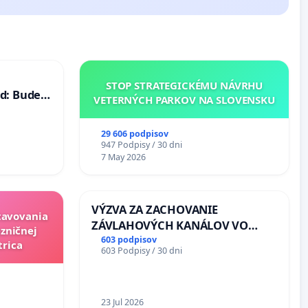
STOP STRATEGICKÉMU NÁVRHU
d: Bude
VETERNÝCH PARKOV NA SLOVENSKU
40 mravnú
29 606 podpisov
947 Podpisy / 30 dni
7 May 2026
VÝZVA ZA ZACHOVANIE
stavovania
ZÁVLAHOVÝCH KANÁLOV VO
zničnej
VÝLUČNOM VLASTNÍCTVE A POD
603 podpisov
trica
603 Podpisy / 30 dni
KONTROLOU SLOVENSKEJ
REPUBLIKY & žiadosť na riešenie
zanedbaného stavu závlahových
a odvodňovacích kanálov na
23 Jul 2026