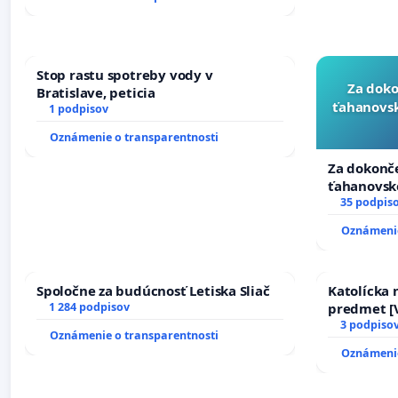
Stop rastu spotreby vody v
Za doko
Bratislave, peticia
ťahanovsk
1 podpisov
Oznámenie o transparentnosti
Za dokonče
ťahanovsk
duchu.
35 podpis
Oznámenie
Spoločne za budúcnosť Letiska Sliač
Katolícka
1 284 podpisov
predmet [V
17)]
3 podpiso
Oznámenie o transparentnosti
Oznámenie