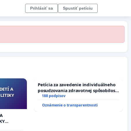
Prihlásiť sa
Spustiť petíciu
Petícia za zavedenie individuálneho
DETÍ A
posudzovania zdravotnej spôsobilosti
LITIKY
osôb s diabetom 1. a 2. typu pri
188 podpisov
prijímaní do Policajného zboru SR
Oznámenie o transparentnosti
 A
KY