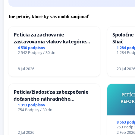
Iné petície, ktoré by vás mohli zaujímať
Petícia za zachovanie
Spoločne 
zastavovania vlakov kategórie
Sliač
Expres (Ex) TATRAN v železničnej
4 530 podpisov
1 284 pod
2 542 Podpisy / 30 dni
1 284 Podp
stanici Púchov
8 Jul 2026
23 Jul 202
Petícia/žiadosť za zabezpečenie
PETÍC
dočasného náhradného
REFOR
premostenia Váhu počas úplnej
1 313 podpisov
754 Podpisy / 30 dni
uzávery Vážskeho mosta v
Komárne
8 563 pod
753 Podpis
2 Jul 2026
2 Feb 202