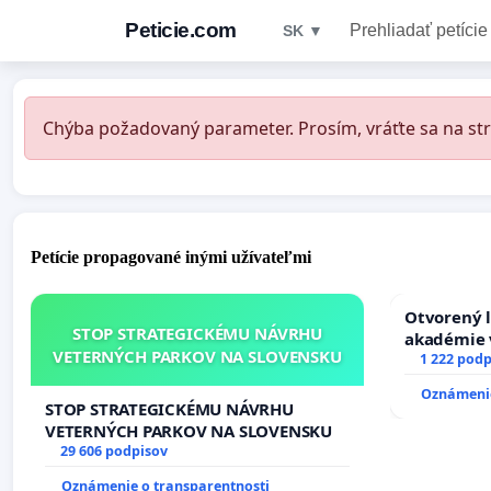
Peticie.com
Prehliadať petície
SK ▼
Chýba požadovaný parameter. Prosím, vráťte sa na str
Petície propagované inými užívateľmi
Otvorený l
STOP STRATEGICKÉMU NÁVRHU
akadémie v
VETERNÝCH PARKOV NA SLOVENSKU
Slovenska
1 222 podp
Oznámenie
STOP STRATEGICKÉMU NÁVRHU
VETERNÝCH PARKOV NA SLOVENSKU
29 606 podpisov
Oznámenie o transparentnosti