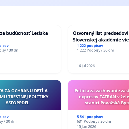
za budúcnosť Letiska
Otvorený list predsedovi
Slovenskej akadémie vie
mať Vízia Slovenska 20
pisov
1 222 podpisov
isy / 30 dni
1 222 Podpisy / 30 dni
chrbticu?
6
16 Jul 2026
IA ZA OCHRANU DETÍ A
Petícia za zachovanie za
MU TRESTNEJ POLITIKY
expresov TATRAN v žele
#STOPPDFL
stanici Považská Bys
pisov
5 541 podpisov
y / 30 dni
631 Podpisy / 30 dni
6
15 Jun 2026