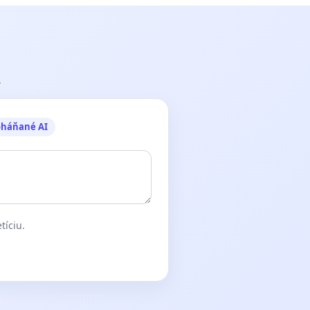
.
oháňané AI
tíciu.