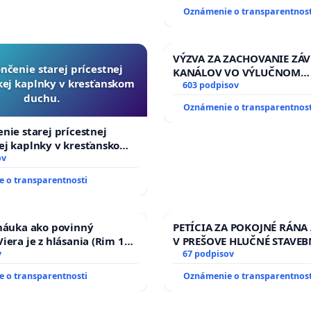
Oznámenie o transparentnost
VÝZVA ZA ZACHOVANIE ZÁ
nčenie starej prícestnej
KANÁLOV VO VÝLUČNOM
ej kaplnky v kresťanskom
VLASTNÍCTVE A POD KON
603 podpisov
duchu.
SLOVENSKEJ REPUBLIKY & ž
Oznámenie o transparentnost
riešenie zanedbaného sta
závlahových a odvodňovac
nie starej prícestnej
kanálov na Slovensku
ej kaplnky v kresťanskom
ov
 o transparentnosti
 náuka ako povinný
PETÍCIA ZA POKOJNÉ RÁNA
iera je z hlásania (Rim 10,
V PREŠOVE HLUČNÉ STAVEB
v
V SOBOTU LEN OD 9.00 DO 
67 podpisov
HOD., CEZ PRACOVNÝ TÝŽD
 o transparentnosti
Oznámenie o transparentnost
8.00 – 18.00 HOD. A PRAVI
KONTROLA STAVBY C-AREA
ĎUMBIERSKEJ/MAGU