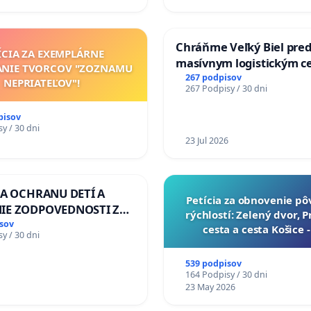
Chráňme Veľký Biel pre
ÍCIA ZA EXEMPLÁRNE
masívnym logistickým c
ANIE TVORCOV "ZOZNAMU
267 podpisov
NEPRIATEĽOV"!
267 Podpisy / 30 dni
pisov
y / 30 dni
23 Jul 2026
ZA OCHRANU DETÍ A
​Petícia za obnovenie p
IE ZODPOVEDNOSTI ZA
rýchlostí: Zelený dvor, 
NÚ NEČINNOSŤ A
sov
cesta a cesta Košice 
y / 30 dni
E ŠTÁTU
539 podpisov
164 Podpisy / 30 dni
23 May 2026