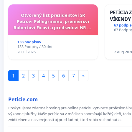
PETÍCIA 
Otvorený list prezidentovi SR
VÍKENDY
Petrovi Pellegrinimu, premiérovi
STAVEBNÉ
67 podpis
Robertovi Ficovi a predsedovi NR SR
67 Podpisy
OD 9.00 D
Richardovi Rašimu.
PRACOVNÝ
133 podpisov
18.00 HO
133 Podpisy / 30 dni
20 Jul 2026
KONTROL
2 Aug 202
ĎUMBIER
1
2
3
4
5
6
7
»
Peticie.com
Poskytujeme zdarma hosting pre online petície. Vytvorte profesionálnu
výkonnej služby. Naše petície sa v médiach spomínajú každý deň, teda 
zviditelnenia na verejnosti aj pred ľudmi, ktorí robia rozhodnutia.