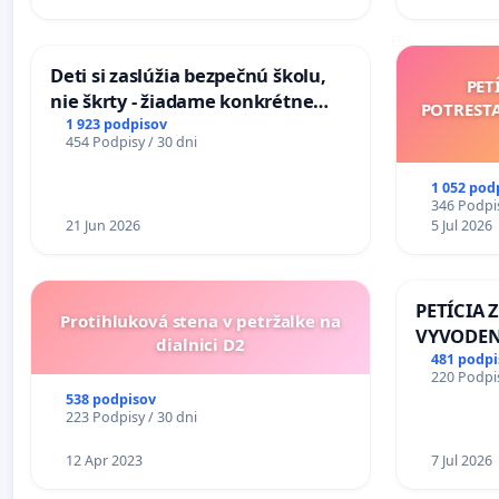
Deti si zaslúžia bezpečnú školu,
PET
nie škrty - žiadame konkrétne
POTREST
opatrenia na zlepšenie situácie v
1 923 podpisov
454 Podpisy / 30 dni
školstve
1 052 pod
346 Podpis
21 Jun 2026
5 Jul 2026
PETÍCIA 
Protihluková stena v petržalke na
VYVODEN
dialnici D2
DLHOROČ
481 podpi
220 Podpis
ZLYHANI
538 podpisov
223 Podpisy / 30 dni
12 Apr 2023
7 Jul 2026