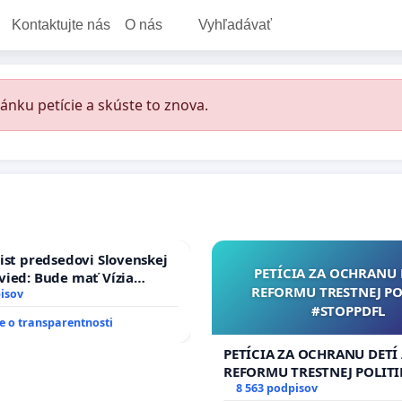
Kontaktujte nás
O nás
Vyhľadávať
ánku petície a skúste to znova.
ist predsedovi Slovenskej
PETÍCIA ZA OCHRANU 
ied: Bude mať Vízia
REFORMU TRESTNEJ PO
 2040 mravnú chrbticu?
isov
#STOPPDFL
 o transparentnosti
PETÍCIA ZA OCHRANU DETÍ
REFORMU TRESTNEJ POLITI
#STOPPDFL
8 563 podpisov