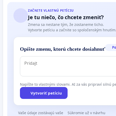
ZAČNITE VLASTNÚ PETÍCIU
Je tu niečo, čo chcete zmeniť?
Zmena sa nestane tým, že zostaneme ticho.
Vytvorte petíciu a začnite so spoločenským hnutím
P
Opíšte zmenu, ktorú chcete dosiahnuť
Napíšte to vlastnými slovami. AI za vás pripraví silnú pe
Vytvoriť petíciu
Vaše údaje zostávajú vaše
Súkromie už v návrhu