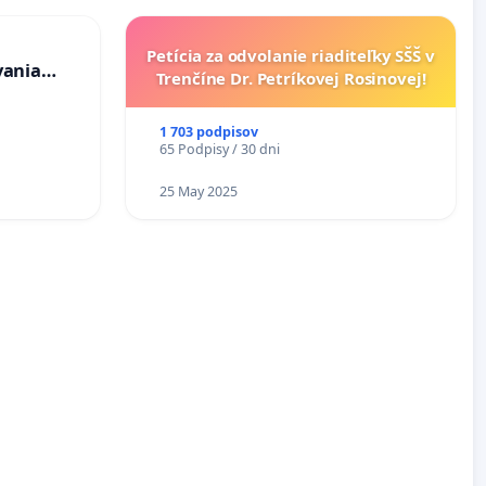
Petícia za odvolanie riaditeľky SŠŠ v
vania
Trenčíne Dr. Petríkovej Rosinovej!
osôb s
 prijímaní
1 703 podpisov
65 Podpisy / 30 dni
25 May 2025