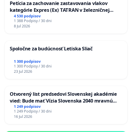
Petícia za zachovanie zastavovania vlakov
kategórie Expres (Ex) TATRAN v železničnej
stanici Púchov
4 530 podpisov
1 388 Podpisy / 30 dni
8 Jul 2026
Spoločne za budúcnosť Letiska Sliač
1 300 podpisov
1 300 Podpisy / 30 dni
23 Jul 2026
Otvorený list predsedovi Slovenskej akadémie
vied: Bude mať Vízia Slovenska 2040 mravnú
chrbticu?
1 249 podpisov
1 249 Podpisy / 30 dni
16 Jul 2026