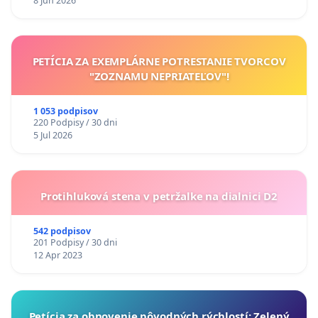
8 Jun 2026
PETÍCIA ZA EXEMPLÁRNE POTRESTANIE TVORCOV
"ZOZNAMU NEPRIATEĽOV"!
1 053 podpisov
220 Podpisy / 30 dni
5 Jul 2026
Protihluková stena v petržalke na dialnici D2
542 podpisov
201 Podpisy / 30 dni
12 Apr 2023
​Petícia za obnovenie pôvodných rýchlostí: Zelený