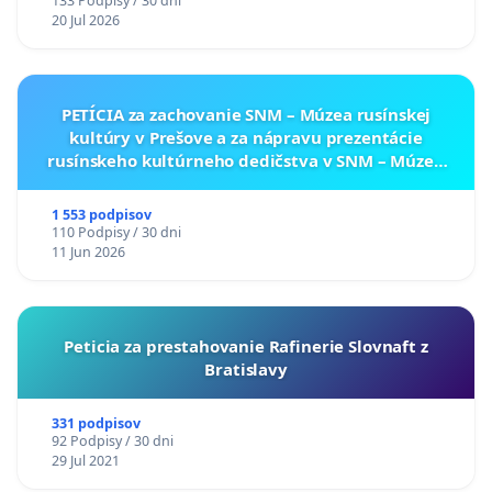
133 Podpisy / 30 dni
20 Jul 2026
PETÍCIA za zachovanie SNM – Múzea rusínskej
kultúry v Prešove a za nápravu prezentácie
rusínskeho kultúrneho dedičstva v SNM – Múzeu
ukrajinskej kultúry vo Svidníku
1 553 podpisov
110 Podpisy / 30 dni
11 Jun 2026
Peticia za prestahovanie Rafinerie Slovnaft z
Bratislavy
331 podpisov
92 Podpisy / 30 dni
29 Jul 2021