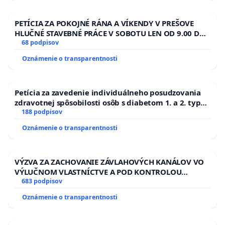
PETÍCIA ZA POKOJNÉ RÁNA A VÍKENDY V PREŠOVE
HLUČNÉ STAVEBNÉ PRÁCE V SOBOTU LEN OD 9.00 DO
13.00 HOD., CEZ PRACOVNÝ TÝŽDEŇ CIEĽ 8.00 – 18.00
68 podpisov
HOD. A PRAVIDELNÁ KONTROLA STAVBY C-AREA NA
Oznámenie o transparentnosti
ĎUMBIERSKEJ/MAGU
Petícia za zavedenie individuálneho posudzovania
zdravotnej spôsobilosti osôb s diabetom 1. a 2. typu
pri prijímaní do Policajného zboru SR
188 podpisov
Oznámenie o transparentnosti
VÝZVA ZA ZACHOVANIE ZÁVLAHOVÝCH KANÁLOV VO
VÝLUČNOM VLASTNÍCTVE A POD KONTROLOU
SLOVENSKEJ REPUBLIKY & žiadosť na riešenie
683 podpisov
zanedbaného stavu závlahových a odvodňovacích
Oznámenie o transparentnosti
kanálov na Slovensku