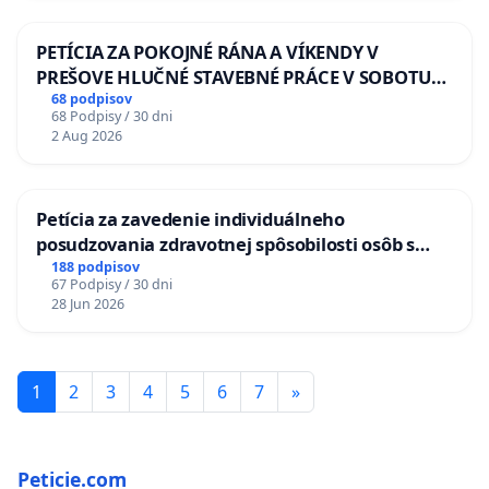
PETÍCIA ZA POKOJNÉ RÁNA A VÍKENDY V
PREŠOVE HLUČNÉ STAVEBNÉ PRÁCE V SOBOTU
LEN OD 9.00 DO 13.00 HOD., CEZ PRACOVNÝ
68 podpisov
68 Podpisy / 30 dni
TÝŽDEŇ CIEĽ 8.00 – 18.00 HOD. A PRAVIDELNÁ
2 Aug 2026
KONTROLA STAVBY C-AREA NA
ĎUMBIERSKEJ/MAGU
Petícia za zavedenie individuálneho
posudzovania zdravotnej spôsobilosti osôb s
diabetom 1. a 2. typu pri prijímaní do
188 podpisov
67 Podpisy / 30 dni
Policajného zboru SR
28 Jun 2026
1
2
3
4
5
6
7
»
Peticie.com