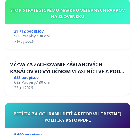
STOP STRATEGICKÉMU NÁVRHU VETERNÝCH PARKOV
NA SLOVENSKU
29 712 podpisov
980 Podpisy / 30 dni
7 May 2026
VÝZVA ZA ZACHOVANIE ZÁVLAHOVÝCH
KANÁLOV VO VÝLUČNOM VLASTNÍCTVE A POD
KONTROLOU SLOVENSKEJ REPUBLIKY & žiadosť
683 podpisov
683 Podpisy / 30 dni
na riešenie zanedbaného stavu závlahových a
23 Jul 2026
odvodňovacích kanálov na Slovensku
PETÍCIA ZA OCHRANU DETÍ A REFORMU TRESTNEJ
POLITIKY #STOPPDFL
8 609 podpisov