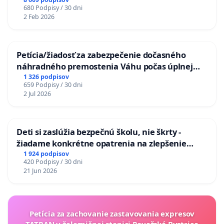
680 Podpisy / 30 dni
2 Feb 2026
Petícia/žiadosť za zabezpečenie dočasného
náhradného premostenia Váhu počas úplnej
uzávery Vážskeho mosta v Komárne
1 326 podpisov
659 Podpisy / 30 dni
2 Jul 2026
Deti si zaslúžia bezpečnú školu, nie škrty -
žiadame konkrétne opatrenia na zlepšenie
situácie v školstve
1 924 podpisov
420 Podpisy / 30 dni
21 Jun 2026
Petícia za zachovanie zastavovania expresov
TATRAN v železničnej stanici Považská Bystrica