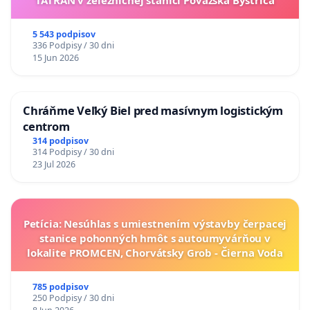
5 543 podpisov
336 Podpisy / 30 dni
15 Jun 2026
Chráňme Veľký Biel pred masívnym logistickým
centrom
314 podpisov
314 Podpisy / 30 dni
23 Jul 2026
Petícia: Nesúhlas s umiestnením výstavby čerpacej
stanice pohonných hmôt s autoumyvárňou v
lokalite PROMCEN, Chorvátsky Grob - Čierna Voda
785 podpisov
250 Podpisy / 30 dni