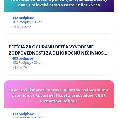
dvor, Prešovská cesta a cesta Košice - Šaca
542 podpisov
167 Podpisy / 30 dni
23 May 2026
PETÍCIA ZA OCHRANU DETÍ A VYVODENIE
ZODPOVEDNOSTI ZA DLHOROČNÚ NEČINNOSŤ
A ZLYHANIE ŠTÁTU
483 podpisov
152 Podpisy / 30 dni
7 Jul 2026
Otvorený list prezidentovi SR Petrovi Pellegrinimu,
premiérovi Robertovi Ficovi a predsedovi NR SR
Richardovi Rašimu.
133 podpisov