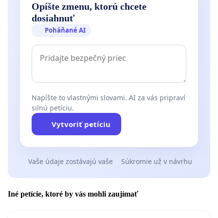
Opíšte zmenu, ktorú chcete
dosiahnuť
Poháňané AI
Napíšte to vlastnými slovami. AI za vás pripraví
silnú petíciu.
Vytvoriť petíciu
Vaše údaje zostávajú vaše
Súkromie už v návrhu
Iné petície, ktoré by vás mohli zaujímať