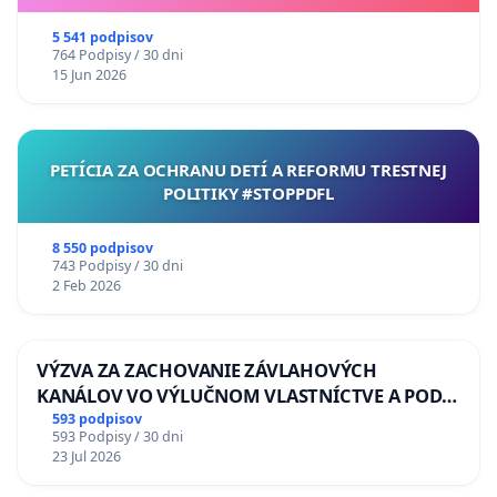
5 541 podpisov
764 Podpisy / 30 dni
15 Jun 2026
PETÍCIA ZA OCHRANU DETÍ A REFORMU TRESTNEJ
POLITIKY #STOPPDFL
8 550 podpisov
743 Podpisy / 30 dni
2 Feb 2026
VÝZVA ZA ZACHOVANIE ZÁVLAHOVÝCH
KANÁLOV VO VÝLUČNOM VLASTNÍCTVE A POD
KONTROLOU SLOVENSKEJ REPUBLIKY & žiadosť
593 podpisov
593 Podpisy / 30 dni
na riešenie zanedbaného stavu závlahových a
23 Jul 2026
odvodňovacích kanálov na Slovensku