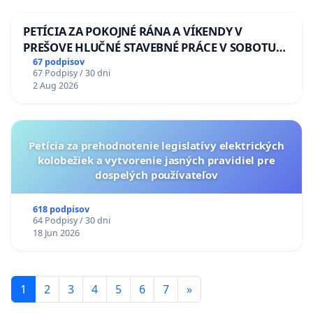
PETÍCIA ZA POKOJNÉ RÁNA A VÍKENDY V
PREŠOVE HLUČNÉ STAVEBNÉ PRÁCE V SOBOTU
LEN OD 9.00 DO 13.00 HOD., CEZ PRACOVNÝ
67 podpisov
67 Podpisy / 30 dni
TÝŽDEŇ CIEĽ 8.00 – 18.00 HOD. A PRAVIDELNÁ
2 Aug 2026
KONTROLA STAVBY C-AREA NA
ĎUMBIERSKEJ/MAGU
Petícia za prehodnotenie legislatívy elektrických
kolobežiek a vytvorenie jasných pravidiel pre
dospelých používateľov
618 podpisov
64 Podpisy / 30 dni
18 Jun 2026
1
2
3
4
5
6
7
»