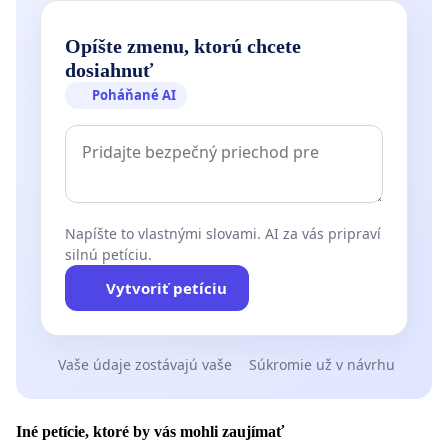
Opíšte zmenu, ktorú chcete
dosiahnuť
Poháňané AI
Napíšte to vlastnými slovami. AI za vás pripraví
silnú petíciu.
Vytvoriť petíciu
Vaše údaje zostávajú vaše
Súkromie už v návrhu
Iné petície, ktoré by vás mohli zaujímať