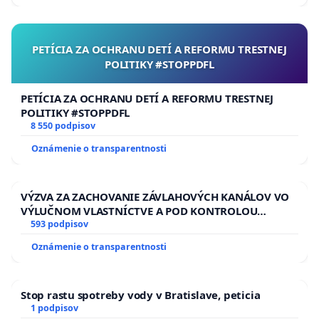
PETÍCIA ZA OCHRANU DETÍ A REFORMU TRESTNEJ
POLITIKY #STOPPDFL
PETÍCIA ZA OCHRANU DETÍ A REFORMU TRESTNEJ
POLITIKY #STOPPDFL
8 550 podpisov
Oznámenie o transparentnosti
VÝZVA ZA ZACHOVANIE ZÁVLAHOVÝCH KANÁLOV VO
VÝLUČNOM VLASTNÍCTVE A POD KONTROLOU
SLOVENSKEJ REPUBLIKY & žiadosť na riešenie
593 podpisov
zanedbaného stavu závlahových a odvodňovacích
Oznámenie o transparentnosti
kanálov na Slovensku
Stop rastu spotreby vody v Bratislave, peticia
1 podpisov