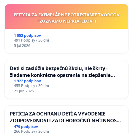
PETÍCIA ZA EXEMPLÁRNE POTRESTANIE TVORCOV
"ZOZNAMU NEPRIATEĽOV"!
1 052 podpisov
491 Podpisy / 30 dni
5 Jul 2026
Deti si zaslúžia bezpečnú školu, nie škrty -
žiadame konkrétne opatrenia na zlepšenie
situácie v školstve
1 922 podpisov
455 Podpisy / 30 dni
21 Jun 2026
PETÍCIA ZA OCHRANU DETÍ A VYVODENIE
ZODPOVEDNOSTI ZA DLHOROČNÚ NEČINNOSŤ
A ZLYHANIE ŠTÁTU
479 podpisov
266 Podpisy / 30 dni