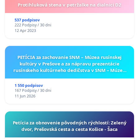
Protihluková stena v petržalke na dialnici D2
537 podpisov
222 Podpisy / 30 dni
12 Apr 2023
PETÍCIA za zachovanie SNM – Múzea rusínskej
kultúry v Prešove a za nápravu prezentácie
rusínskeho kultúrneho dedičstva v SNM – Múzeu
ukrajinskej kultúry vo Svidníku
1 550 podpisov
167 Podpisy / 30 dni
11 Jun 2026
​Petícia za obnovenie pôvodných rýchlostí: Zelený
dvor, Prešovská cesta a cesta Košice - Šaca