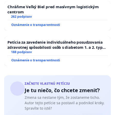
Chráňme Veľký Biel pred masívnym logistickým
centrom
262 podpisov
Oznámenie o transparentnosti
Petícia za zavedenie individuálneho posudzovania
zdravotnej spôsobilosti osôb s diabetom 1. a 2. typu
pri prijímaní do Policajného zboru SR
188 podpisov
Oznámenie o transparentnosti
ZAČNITE VLASTNÚ PETÍCIU
Je tu niečo, čo chcete zmeniť?
Zmena sa nestane tým, že zostaneme ticho.
Autor tejto petície sa postavil a podnikol kroky.
Spravíte to isté?