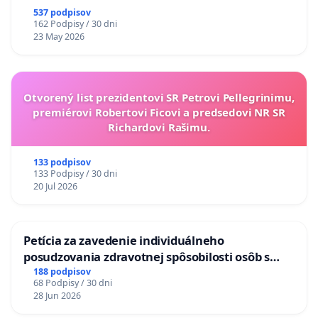
537 podpisov
162 Podpisy / 30 dni
23 May 2026
Otvorený list prezidentovi SR Petrovi Pellegrinimu,
premiérovi Robertovi Ficovi a predsedovi NR SR
Richardovi Rašimu.
133 podpisov
133 Podpisy / 30 dni
20 Jul 2026
Petícia za zavedenie individuálneho
posudzovania zdravotnej spôsobilosti osôb s
diabetom 1. a 2. typu pri prijímaní do
188 podpisov
68 Podpisy / 30 dni
Policajného zboru SR
28 Jun 2026