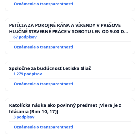
Oznámenie o transparentnosti
PETÍCIA ZA POKOJNÉ RÁNA A VÍKENDY V PREŠOVE
HLUČNÉ STAVEBNÉ PRÁCE V SOBOTU LEN OD 9.00 DO
13.00 HOD., CEZ PRACOVNÝ TÝŽDEŇ CIEĽ 8.00 – 18.00
67 podpisov
HOD. A PRAVIDELNÁ KONTROLA STAVBY C-AREA NA
Oznámenie o transparentnosti
ĎUMBIERSKEJ/MAGU
Spoločne za budúcnosť Letiska Sliač
1 279 podpisov
Oznámenie o transparentnosti
Katolícka náuka ako povinný predmet [Viera je z
hlásania (Rim 10, 17)]
3 podpisov
Oznámenie o transparentnosti