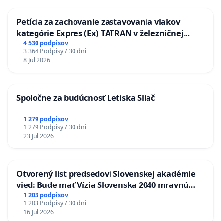
Petícia za zachovanie zastavovania vlakov
kategórie Expres (Ex) TATRAN v železničnej
stanici Púchov
4 530 podpisov
3 364 Podpisy / 30 dni
8 Jul 2026
Spoločne za budúcnosť Letiska Sliač
1 279 podpisov
1 279 Podpisy / 30 dni
23 Jul 2026
Otvorený list predsedovi Slovenskej akadémie
vied: Bude mať Vízia Slovenska 2040 mravnú
chrbticu?
1 203 podpisov
1 203 Podpisy / 30 dni
16 Jul 2026