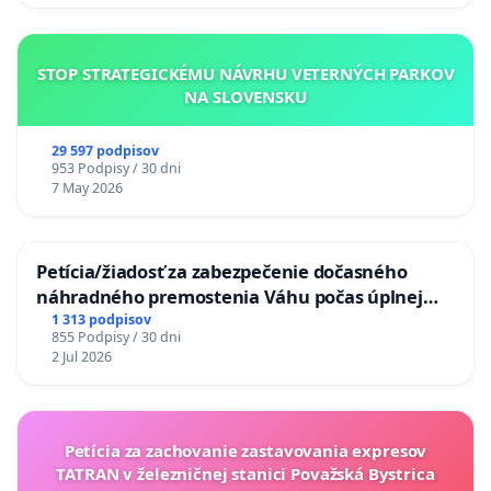
STOP STRATEGICKÉMU NÁVRHU VETERNÝCH PARKOV
NA SLOVENSKU
29 597 podpisov
953 Podpisy / 30 dni
7 May 2026
Petícia/žiadosť za zabezpečenie dočasného
náhradného premostenia Váhu počas úplnej
uzávery Vážskeho mosta v Komárne
1 313 podpisov
855 Podpisy / 30 dni
2 Jul 2026
Petícia za zachovanie zastavovania expresov
TATRAN v železničnej stanici Považská Bystrica