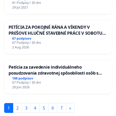
81 Podpisy / 30 dni
29 Jul 2021
PETÍCIA ZA POKOJNÉ RÁNA A VÍKENDY V
PREŠOVE HLUČNÉ STAVEBNÉ PRÁCE V SOBOTU
LEN OD 9.00 DO 13.00 HOD., CEZ PRACOVNÝ
67 podpisov
67 Podpisy / 30 dni
TÝŽDEŇ CIEĽ 8.00 – 18.00 HOD. A PRAVIDELNÁ
2 Aug 2026
KONTROLA STAVBY C-AREA NA
ĎUMBIERSKEJ/MAGU
Petícia za zavedenie individuálneho
posudzovania zdravotnej spôsobilosti osôb s
diabetom 1. a 2. typu pri prijímaní do
188 podpisov
67 Podpisy / 30 dni
Policajného zboru SR
28 Jun 2026
1
2
3
4
5
6
7
»