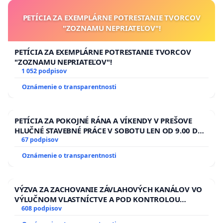
PETÍCIA ZA EXEMPLÁRNE POTRESTANIE TVORCOV
"ZOZNAMU NEPRIATEĽOV"!
PETÍCIA ZA EXEMPLÁRNE POTRESTANIE TVORCOV
"ZOZNAMU NEPRIATEĽOV"!
1 052 podpisov
Oznámenie o transparentnosti
PETÍCIA ZA POKOJNÉ RÁNA A VÍKENDY V PREŠOVE
HLUČNÉ STAVEBNÉ PRÁCE V SOBOTU LEN OD 9.00 DO
13.00 HOD., CEZ PRACOVNÝ TÝŽDEŇ CIEĽ 8.00 – 18.00
67 podpisov
HOD. A PRAVIDELNÁ KONTROLA STAVBY C-AREA NA
Oznámenie o transparentnosti
ĎUMBIERSKEJ/MAGU
VÝZVA ZA ZACHOVANIE ZÁVLAHOVÝCH KANÁLOV VO
VÝLUČNOM VLASTNÍCTVE A POD KONTROLOU
SLOVENSKEJ REPUBLIKY & žiadosť na riešenie
608 podpisov
zanedbaného stavu závlahových a odvodňovacích