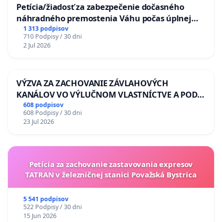
Petícia/žiadosť za zabezpečenie dočasného
náhradného premostenia Váhu počas úplnej
uzávery Vážskeho mosta v Komárne
1 313 podpisov
710 Podpisy / 30 dni
2 Jul 2026
VÝZVA ZA ZACHOVANIE ZÁVLAHOVÝCH
KANÁLOV VO VÝLUČNOM VLASTNÍCTVE A POD
KONTROLOU SLOVENSKEJ REPUBLIKY & žiadosť
608 podpisov
608 Podpisy / 30 dni
na riešenie zanedbaného stavu závlahových a
23 Jul 2026
odvodňovacích kanálov na Slovensku
Petícia za zachovanie zastavovania expresov
TATRAN v železničnej stanici Považská Bystrica
5 541 podpisov
522 Podpisy / 30 dni
15 Jun 2026