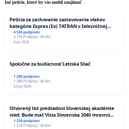
Iné petície, ktoré by vás mohli zaujímať
Petícia za zachovanie zastavovania vlakov
kategórie Expres (Ex) TATRAN v železničnej
stanici Púchov
4 530 podpisov
2 159 Podpisy / 30 dni
8 Jul 2026
Spoločne za budúcnosť Letiska Sliač
1 290 podpisov
1 290 Podpisy / 30 dni
23 Jul 2026
Otvorený list predsedovi Slovenskej akadémie
vied: Bude mať Vízia Slovenska 2040 mravnú
chrbticu?
1 229 podpisov
1 229 Podpisy / 30 dni