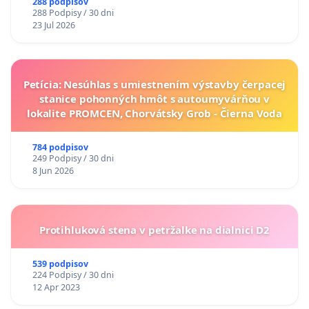
288 podpisov
288 Podpisy / 30 dni
23 Jul 2026
Petícia: Nesúhlas s umiestnením výstavby čerpacej
stanice pohonných hmôt s autoumyvárňou v
lokalite PROMCEN, Chorvátsky Grob - Čierna Voda
784 podpisov
249 Podpisy / 30 dni
8 Jun 2026
Protihluková stena v petržalke na dialnici D2
539 podpisov
224 Podpisy / 30 dni
12 Apr 2023