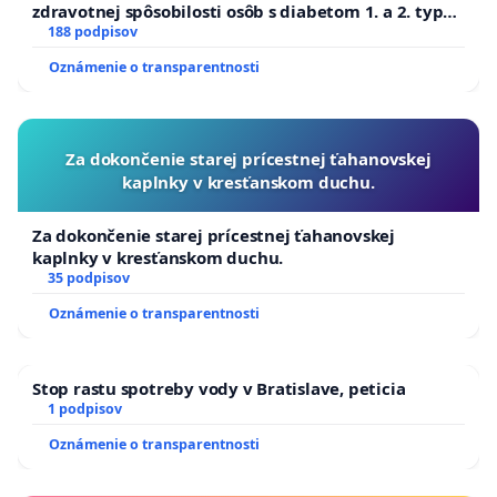
zdravotnej spôsobilosti osôb s diabetom 1. a 2. typu
pri prijímaní do Policajného zboru SR
188 podpisov
Oznámenie o transparentnosti
Za dokončenie starej prícestnej ťahanovskej
kaplnky v kresťanskom duchu.
Za dokončenie starej prícestnej ťahanovskej
kaplnky v kresťanskom duchu.
35 podpisov
Oznámenie o transparentnosti
Stop rastu spotreby vody v Bratislave, peticia
1 podpisov
Oznámenie o transparentnosti