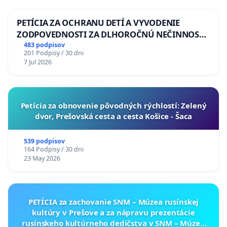
PETÍCIA ZA OCHRANU DETÍ A VYVODENIE
ZODPOVEDNOSTI ZA DLHOROČNÚ NEČINNOSŤ
A ZLYHANIE ŠTÁTU
483 podpisov
201 Podpisy / 30 dni
7 Jul 2026
​Petícia za obnovenie pôvodných rýchlostí: Zelený
dvor, Prešovská cesta a cesta Košice - Šaca
539 podpisov
164 Podpisy / 30 dni
23 May 2026
PETÍCIA za zachovanie SNM – Múzea rusínskej
kultúry v Prešove a za nápravu prezentácie
rusínskeho kultúrneho dedičstva v SNM – Múzeu