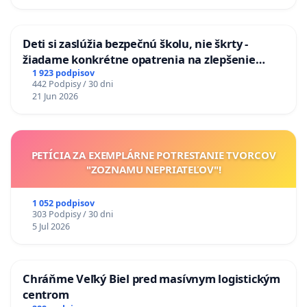
Deti si zaslúžia bezpečnú školu, nie škrty -
žiadame konkrétne opatrenia na zlepšenie
situácie v školstve
1 923 podpisov
442 Podpisy / 30 dni
21 Jun 2026
PETÍCIA ZA EXEMPLÁRNE POTRESTANIE TVORCOV
"ZOZNAMU NEPRIATEĽOV"!
1 052 podpisov
303 Podpisy / 30 dni
5 Jul 2026
Chráňme Veľký Biel pred masívnym logistickým
centrom