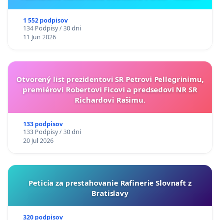
ukrajinskej kultúry vo Svidníku
1 552 podpisov
134 Podpisy / 30 dni
11 Jun 2026
Otvorený list prezidentovi SR Petrovi Pellegrinimu,
premiérovi Robertovi Ficovi a predsedovi NR SR
Richardovi Rašimu.
133 podpisov
133 Podpisy / 30 dni
20 Jul 2026
Peticia za prestahovanie Rafinerie Slovnaft z
Bratislavy
320 podpisov