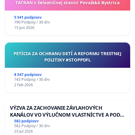
TATRAN v železničnej stanici Považská Bystrica
5 541 podpisov
790 Podpisy / 30 dni
15 Jun 2026
PETÍCIA ZA OCHRANU DETÍ A REFORMU TRESTNEJ
POLITIKY #STOPPDFL
8 547 podpisov
743 Podpisy / 30 dni
2 Feb 2026
VÝZVA ZA ZACHOVANIE ZÁVLAHOVÝCH
KANÁLOV VO VÝLUČNOM VLASTNÍCTVE A POD
KONTROLOU SLOVENSKEJ REPUBLIKY & žiadosť
582 podpisov
582 Podpisy / 30 dni
na riešenie zanedbaného stavu závlahových a
23 Jul 2026