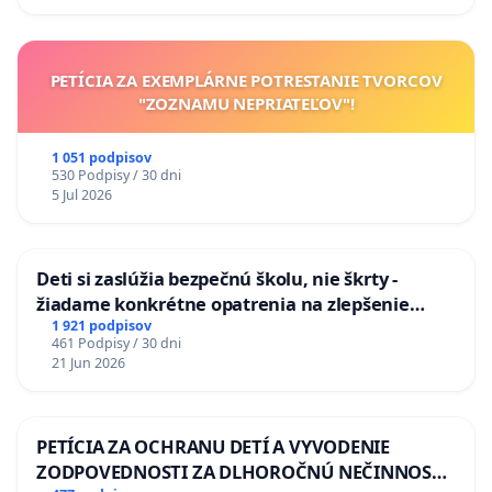
odvodňovacích kanálov na Slovensku
PETÍCIA ZA EXEMPLÁRNE POTRESTANIE TVORCOV
"ZOZNAMU NEPRIATEĽOV"!
1 051 podpisov
530 Podpisy / 30 dni
5 Jul 2026
Deti si zaslúžia bezpečnú školu, nie škrty -
žiadame konkrétne opatrenia na zlepšenie
situácie v školstve
1 921 podpisov
461 Podpisy / 30 dni
21 Jun 2026
PETÍCIA ZA OCHRANU DETÍ A VYVODENIE
ZODPOVEDNOSTI ZA DLHOROČNÚ NEČINNOSŤ