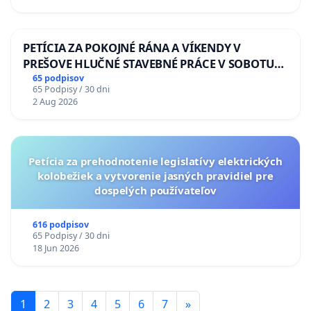
PETÍCIA ZA POKOJNÉ RÁNA A VÍKENDY V
PREŠOVE HLUČNÉ STAVEBNÉ PRÁCE V SOBOTU
LEN OD 9.00 DO 13.00 HOD., CEZ PRACOVNÝ
65 podpisov
65 Podpisy / 30 dni
TÝŽDEŇ CIEĽ 8.00 – 18.00 HOD. A PRAVIDELNÁ
2 Aug 2026
KONTROLA STAVBY C-AREA NA
ĎUMBIERSKEJ/MAGU
Petícia za prehodnotenie legislatívy elektrických
kolobežiek a vytvorenie jasných pravidiel pre
dospelých používateľov
616 podpisov
65 Podpisy / 30 dni
18 Jun 2026
1
2
3
4
5
6
7
»