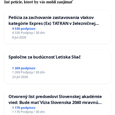
Iné petície, ktoré by vás mohli zaujímať
Petícia za zachovanie zastavovania vlakov
kategórie Expres (Ex) TATRAN v železničnej
stanici Púchov
4 530 podpisov
4 530 Podpisy / 30 dni
8 Jul 2026
Spoločne za budúcnosť Letiska Sliač
1 269 podpisov
1 269 Podpisy / 30 dni
23 Jul 2026
Otvorený list predsedovi Slovenskej akadémie
vied: Bude mať Vízia Slovenska 2040 mravnú
chrbticu?
1 176 podpisov
1 176 Podpisy / 30 dni