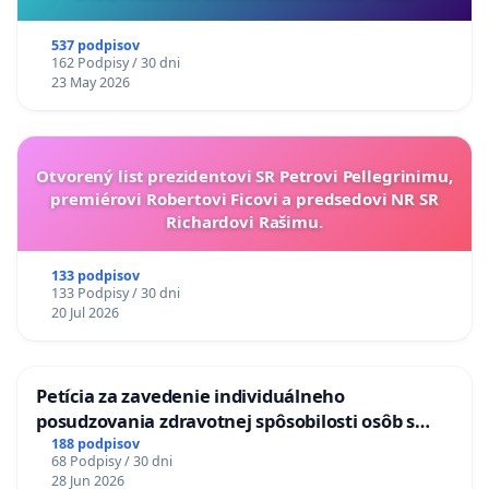
537 podpisov
162 Podpisy / 30 dni
23 May 2026
Otvorený list prezidentovi SR Petrovi Pellegrinimu,
premiérovi Robertovi Ficovi a predsedovi NR SR
Richardovi Rašimu.
133 podpisov
133 Podpisy / 30 dni
20 Jul 2026
Petícia za zavedenie individuálneho
posudzovania zdravotnej spôsobilosti osôb s
diabetom 1. a 2. typu pri prijímaní do
188 podpisov
68 Podpisy / 30 dni
Policajného zboru SR
28 Jun 2026