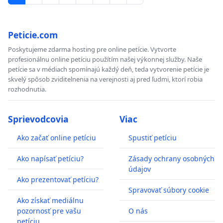
Peticie.com
Poskytujeme zdarma hosting pre online petície. Vytvorte
profesionálnu online petíciu použítím našej výkonnej služby. Naše
petície sa v médiach spomínajú každý deň, teda vytvorenie petície je
skvelý spôsob zviditelnenia na verejnosti aj pred ľudmi, ktorí robia
rozhodnutia.
Sprievodcovia
Viac
Ako začať online petíciu
Spustiť petíciu
Ako napísať petíciu?
Zásady ochrany osobných
údajov
Ako prezentovať petíciu?
Spravovať súbory cookie
Ako získať mediálnu
pozornosť pre vašu
O nás
petíciu