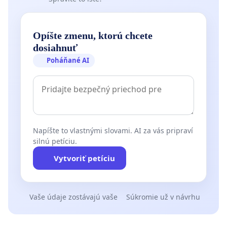
Opíšte zmenu, ktorú chcete
dosiahnuť
Poháňané AI
Napíšte to vlastnými slovami. AI za vás pripraví
silnú petíciu.
Vytvoriť petíciu
Vaše údaje zostávajú vaše
Súkromie už v návrhu