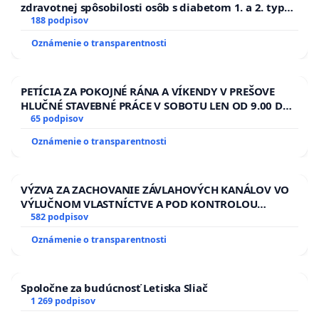
zdravotnej spôsobilosti osôb s diabetom 1. a 2. typu
pri prijímaní do Policajného zboru SR
188 podpisov
Oznámenie o transparentnosti
PETÍCIA ZA POKOJNÉ RÁNA A VÍKENDY V PREŠOVE
HLUČNÉ STAVEBNÉ PRÁCE V SOBOTU LEN OD 9.00 DO
13.00 HOD., CEZ PRACOVNÝ TÝŽDEŇ CIEĽ 8.00 – 18.00
65 podpisov
HOD. A PRAVIDELNÁ KONTROLA STAVBY C-AREA NA
Oznámenie o transparentnosti
ĎUMBIERSKEJ/MAGU
VÝZVA ZA ZACHOVANIE ZÁVLAHOVÝCH KANÁLOV VO
VÝLUČNOM VLASTNÍCTVE A POD KONTROLOU
SLOVENSKEJ REPUBLIKY & žiadosť na riešenie
582 podpisov
zanedbaného stavu závlahových a odvodňovacích
Oznámenie o transparentnosti
kanálov na Slovensku
Spoločne za budúcnosť Letiska Sliač
1 269 podpisov