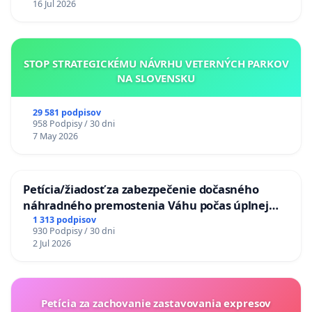
16 Jul 2026
STOP STRATEGICKÉMU NÁVRHU VETERNÝCH PARKOV
NA SLOVENSKU
29 581 podpisov
958 Podpisy / 30 dni
7 May 2026
Petícia/žiadosť za zabezpečenie dočasného
náhradného premostenia Váhu počas úplnej
uzávery Vážskeho mosta v Komárne
1 313 podpisov
930 Podpisy / 30 dni
2 Jul 2026
Petícia za zachovanie zastavovania expresov