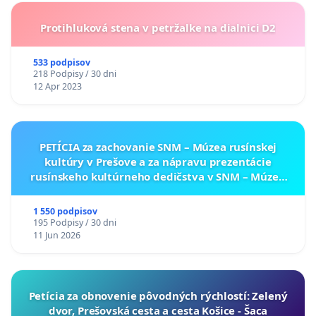
Protihluková stena v petržalke na dialnici D2
533 podpisov
218 Podpisy / 30 dni
12 Apr 2023
PETÍCIA za zachovanie SNM – Múzea rusínskej
kultúry v Prešove a za nápravu prezentácie
rusínskeho kultúrneho dedičstva v SNM – Múzeu
ukrajinskej kultúry vo Svidníku
1 550 podpisov
195 Podpisy / 30 dni
11 Jun 2026
​Petícia za obnovenie pôvodných rýchlostí: Zelený
dvor, Prešovská cesta a cesta Košice - Šaca