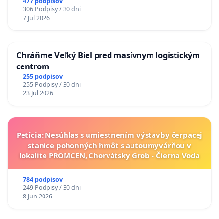
A ZLYHANIE ŠTÁTU
477 podpisov
306 Podpisy / 30 dni
7 Jul 2026
Chráňme Veľký Biel pred masívnym logistickým
centrom
255 podpisov
255 Podpisy / 30 dni
23 Jul 2026
Petícia: Nesúhlas s umiestnením výstavby čerpacej
stanice pohonných hmôt s autoumyvárňou v
lokalite PROMCEN, Chorvátsky Grob - Čierna Voda
784 podpisov
249 Podpisy / 30 dni
8 Jun 2026