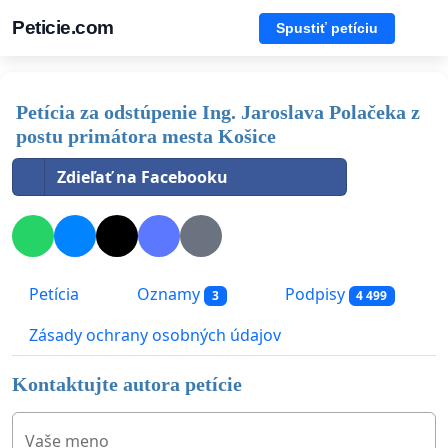
Peticie.com
Spustiť petíciu
Petícia za odstúpenie Ing. Jaroslava Polačeka z
postu primátora mesta Košice
Zdieľať na Facebooku
Petícia
Oznamy
Podpisy
3
4 499
Zásady ochrany osobných údajov
Kontaktujte autora petície
Vaše meno