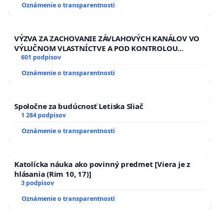
Oznámenie o transparentnosti
VÝZVA ZA ZACHOVANIE ZÁVLAHOVÝCH KANÁLOV VO
VÝLUČNOM VLASTNÍCTVE A POD KONTROLOU
SLOVENSKEJ REPUBLIKY & žiadosť na riešenie
601 podpisov
zanedbaného stavu závlahových a odvodňovacích
Oznámenie o transparentnosti
kanálov na Slovensku
Spoločne za budúcnosť Letiska Sliač
1 284 podpisov
Oznámenie o transparentnosti
Katolícka náuka ako povinný predmet [Viera je z
hlásania (Rim 10, 17)]
3 podpisov
Oznámenie o transparentnosti