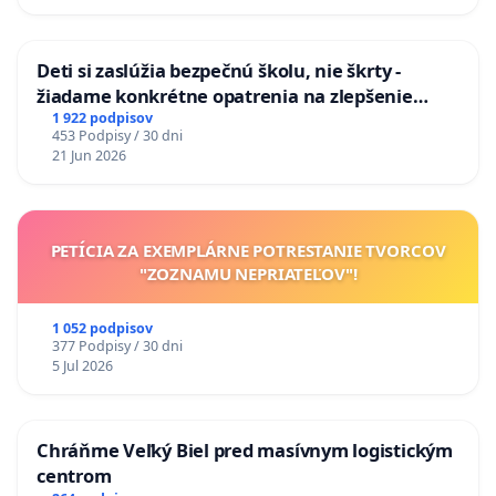
odvodňovacích kanálov na Slovensku
Deti si zaslúžia bezpečnú školu, nie škrty -
žiadame konkrétne opatrenia na zlepšenie
situácie v školstve
1 922 podpisov
453 Podpisy / 30 dni
21 Jun 2026
PETÍCIA ZA EXEMPLÁRNE POTRESTANIE TVORCOV
"ZOZNAMU NEPRIATEĽOV"!
1 052 podpisov
377 Podpisy / 30 dni
5 Jul 2026
Chráňme Veľký Biel pred masívnym logistickým
centrom