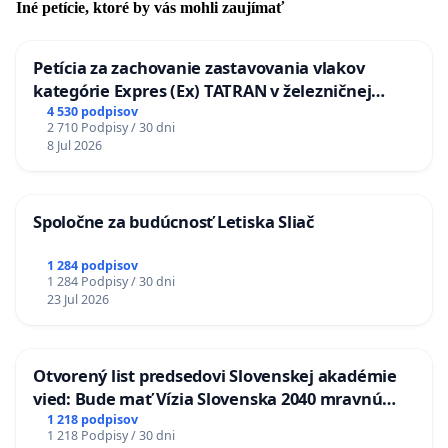
Iné petície, ktoré by vás mohli zaujímať
Petícia za zachovanie zastavovania vlakov
kategórie Expres (Ex) TATRAN v železničnej
stanici Púchov
4 530 podpisov
2 710 Podpisy / 30 dni
8 Jul 2026
Spoločne za budúcnosť Letiska Sliač
1 284 podpisov
1 284 Podpisy / 30 dni
23 Jul 2026
Otvorený list predsedovi Slovenskej akadémie
vied: Bude mať Vízia Slovenska 2040 mravnú
chrbticu?
1 218 podpisov
1 218 Podpisy / 30 dni