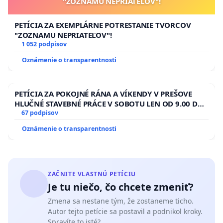
"ZOZNAMU NEPRIATEĽOV"!
PETÍCIA ZA EXEMPLÁRNE POTRESTANIE TVORCOV
"ZOZNAMU NEPRIATEĽOV"!
1 052 podpisov
Oznámenie o transparentnosti
PETÍCIA ZA POKOJNÉ RÁNA A VÍKENDY V PREŠOVE
HLUČNÉ STAVEBNÉ PRÁCE V SOBOTU LEN OD 9.00 DO
13.00 HOD., CEZ PRACOVNÝ TÝŽDEŇ CIEĽ 8.00 – 18.00
67 podpisov
HOD. A PRAVIDELNÁ KONTROLA STAVBY C-AREA NA
Oznámenie o transparentnosti
ĎUMBIERSKEJ/MAGU
ZAČNITE VLASTNÚ PETÍCIU
Je tu niečo, čo chcete zmeniť?
Zmena sa nestane tým, že zostaneme ticho.
Autor tejto petície sa postavil a podnikol kroky.
Spravíte to isté?