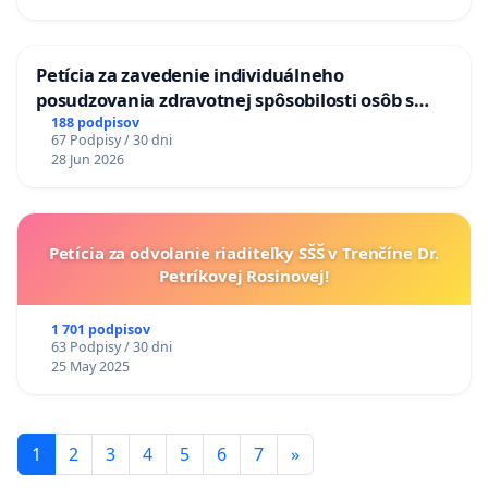
KONTROLA STAVBY C-AREA NA
ĎUMBIERSKEJ/MAGU
Petícia za zavedenie individuálneho
posudzovania zdravotnej spôsobilosti osôb s
diabetom 1. a 2. typu pri prijímaní do
188 podpisov
67 Podpisy / 30 dni
Policajného zboru SR
28 Jun 2026
Petícia za odvolanie riaditeľky SŠŠ v Trenčíne Dr.
Petríkovej Rosinovej!
1 701 podpisov
63 Podpisy / 30 dni
25 May 2025
1
2
3
4
5
6
7
»