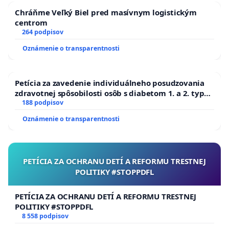
Chráňme Veľký Biel pred masívnym logistickým
centrom
264 podpisov
Oznámenie o transparentnosti
Petícia za zavedenie individuálneho posudzovania
zdravotnej spôsobilosti osôb s diabetom 1. a 2. typu
pri prijímaní do Policajného zboru SR
188 podpisov
Oznámenie o transparentnosti
PETÍCIA ZA OCHRANU DETÍ A REFORMU TRESTNEJ
POLITIKY #STOPPDFL
PETÍCIA ZA OCHRANU DETÍ A REFORMU TRESTNEJ
POLITIKY #STOPPDFL
8 558 podpisov