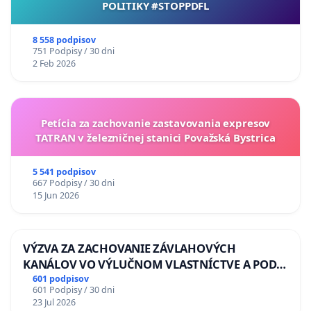
POLITIKY #STOPPDFL
8 558 podpisov
751 Podpisy / 30 dni
2 Feb 2026
Petícia za zachovanie zastavovania expresov
TATRAN v železničnej stanici Považská Bystrica
5 541 podpisov
667 Podpisy / 30 dni
15 Jun 2026
VÝZVA ZA ZACHOVANIE ZÁVLAHOVÝCH
KANÁLOV VO VÝLUČNOM VLASTNÍCTVE A POD
KONTROLOU SLOVENSKEJ REPUBLIKY & žiadosť
601 podpisov
601 Podpisy / 30 dni
na riešenie zanedbaného stavu závlahových a
23 Jul 2026