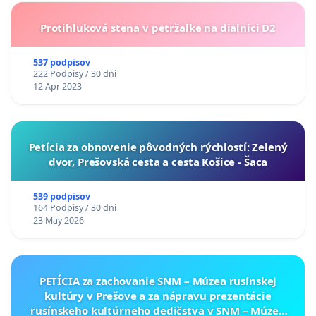
Protihluková stena v petržalke na dialnici D2
537 podpisov
222 Podpisy / 30 dni
12 Apr 2023
​Petícia za obnovenie pôvodných rýchlostí: Zelený
dvor, Prešovská cesta a cesta Košice - Šaca
539 podpisov
164 Podpisy / 30 dni
23 May 2026
PETÍCIA za zachovanie SNM – Múzea rusínskej
kultúry v Prešove a za nápravu prezentácie
rusínskeho kultúrneho dedičstva v SNM – Múzeu