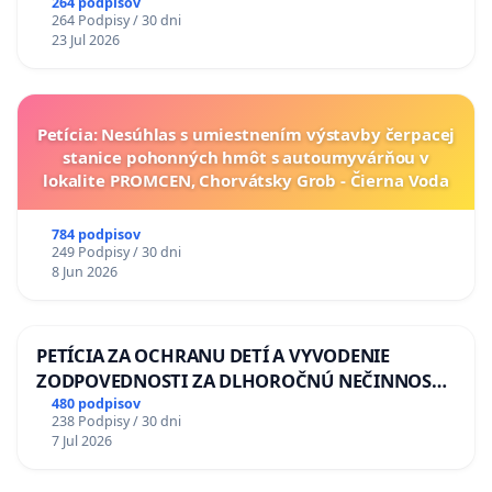
264 podpisov
264 Podpisy / 30 dni
23 Jul 2026
Petícia: Nesúhlas s umiestnením výstavby čerpacej
stanice pohonných hmôt s autoumyvárňou v
lokalite PROMCEN, Chorvátsky Grob - Čierna Voda
784 podpisov
249 Podpisy / 30 dni
8 Jun 2026
PETÍCIA ZA OCHRANU DETÍ A VYVODENIE
ZODPOVEDNOSTI ZA DLHOROČNÚ NEČINNOSŤ
A ZLYHANIE ŠTÁTU
480 podpisov
238 Podpisy / 30 dni
7 Jul 2026