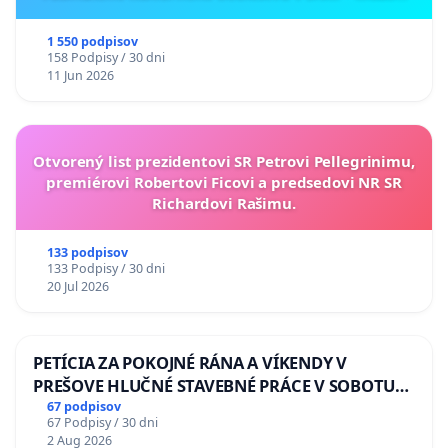
ukrajinskej kultúry vo Svidníku
1 550 podpisov
158 Podpisy / 30 dni
11 Jun 2026
Otvorený list prezidentovi SR Petrovi Pellegrinimu,
premiérovi Robertovi Ficovi a predsedovi NR SR
Richardovi Rašimu.
133 podpisov
133 Podpisy / 30 dni
20 Jul 2026
PETÍCIA ZA POKOJNÉ RÁNA A VÍKENDY V
PREŠOVE HLUČNÉ STAVEBNÉ PRÁCE V SOBOTU
LEN OD 9.00 DO 13.00 HOD., CEZ PRACOVNÝ
67 podpisov
67 Podpisy / 30 dni
TÝŽDEŇ CIEĽ 8.00 – 18.00 HOD. A PRAVIDELNÁ
2 Aug 2026