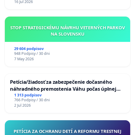
16 Jul 2026
STOP STRATEGICKÉMU NÁVRHU VETERNÝCH PARKOV
NA SLOVENSKU
29 604 podpisov
948 Podpisy / 30 dni
7 May 2026
Petícia/žiadosť za zabezpečenie dočasného
náhradného premostenia Váhu počas úplnej
uzávery Vážskeho mosta v Komárne
1 313 podpisov
766 Podpisy / 30 dni
2 Jul 2026
PETÍCIA ZA OCHRANU DETÍ A REFORMU TRESTNEJ