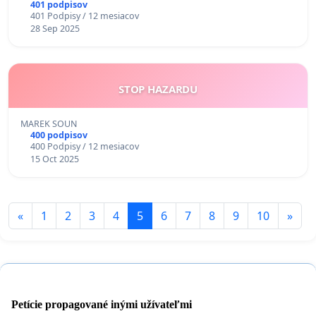
401 podpisov
401 Podpisy / 12 mesiacov
28 Sep 2025
STOP HAZARDU
MAREK SOUN
400 podpisov
400 Podpisy / 12 mesiacov
15 Oct 2025
«
1
2
3
4
5
6
7
8
9
10
»
Petície propagované inými užívateľmi