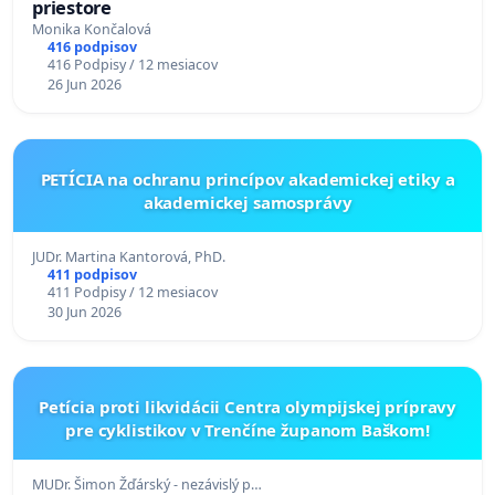
priestore
Monika Končalová
416 podpisov
416 Podpisy / 12 mesiacov
26 Jun 2026
PETÍCIA na ochranu princípov akademickej etiky a
akademickej samosprávy
JUDr. Martina Kantorová, PhD.
411 podpisov
411 Podpisy / 12 mesiacov
30 Jun 2026
Petícia proti likvidácii Centra olympijskej prípravy
pre cyklistikov v Trenčíne županom Baškom!
MUDr. Šimon Žďárský - nezávislý p…