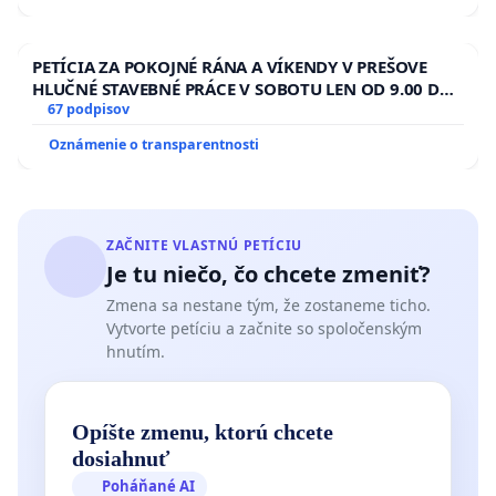
PETÍCIA ZA POKOJNÉ RÁNA A VÍKENDY V PREŠOVE
HLUČNÉ STAVEBNÉ PRÁCE V SOBOTU LEN OD 9.00 DO
13.00 HOD., CEZ PRACOVNÝ TÝŽDEŇ CIEĽ 8.00 – 18.00
67 podpisov
HOD. A PRAVIDELNÁ KONTROLA STAVBY C-AREA NA
Oznámenie o transparentnosti
ĎUMBIERSKEJ/MAGU
ZAČNITE VLASTNÚ PETÍCIU
Je tu niečo, čo chcete zmeniť?
Zmena sa nestane tým, že zostaneme ticho.
Vytvorte petíciu a začnite so spoločenským
hnutím.
Opíšte zmenu, ktorú chcete
dosiahnuť
Poháňané AI