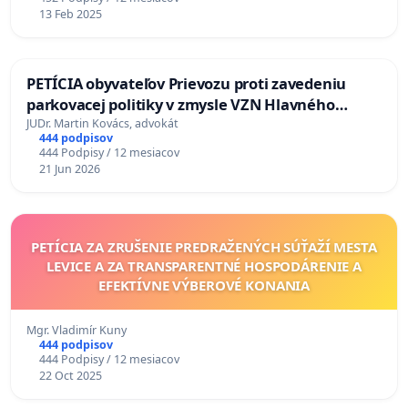
13 Feb 2025
PETÍCIA obyvateľov Prievozu proti zavedeniu
parkovacej politiky v zmysle VZN Hlavného
mesta SR Bratislavy č. 3/2025 zo dňa 19.06.2025 o
JUDr. Martin Kovács, advokát
444 podpisov
dočasnom parkovaní motorových vozidiel
444 Podpisy / 12 mesiacov
21 Jun 2026
PETÍCIA ZA ZRUŠENIE PREDRAŽENÝCH SÚŤAŽÍ MESTA
LEVICE A ZA TRANSPARENTNÉ HOSPODÁRENIE A
EFEKTÍVNE VÝBEROVÉ KONANIA
Mgr. Vladimír Kuny
444 podpisov
444 Podpisy / 12 mesiacov
22 Oct 2025