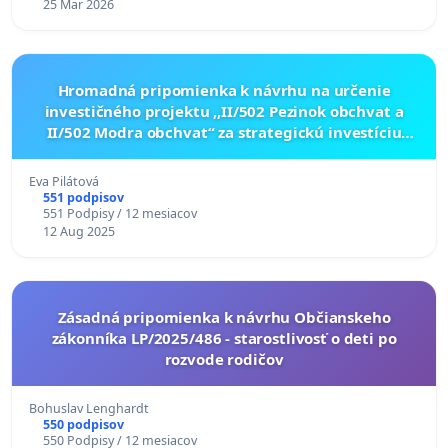
25 Mar 2026
Hromadná pripomienka k návrhu na určenie
investičného projektu ,,II/502 Pezinok obchvat a
II/502 Modra obchvat“ za strategickú investíciu
LP/2025/407
Eva Pilátová
551 podpisov
551 Podpisy / 12 mesiacov
12 Aug 2025
Zásadná pripomienka k návrhu Občianskeho
zákonníka LP/2025/486 - starostlivosť o deti po
rozvode rodičov
Bohuslav Lenghardt
550 podpisov
550 Podpisy / 12 mesiacov