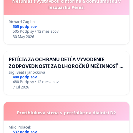
Nesúhlas s výstavbou cintorína a domu smútku v
lesoparku Pereš.
Richard Zagiba
505 podpisov
505 Podpisy / 12 mesiacov
30 May 2026
PETÍCIA ZA OCHRANU DETÍ A VYVODENIE
ZODPOVEDNOSTI ZA DLHOROČNÚ NEČINNOSŤ A
ZLYHANIE ŠTÁTU
Ing. Beáta Janočková
480 podpisov
480 Podpisy / 12 mesiacov
7 Jul 2026
Protihluková stena v petržalke na dialnici D2
Miro Polacek
537 podpisov