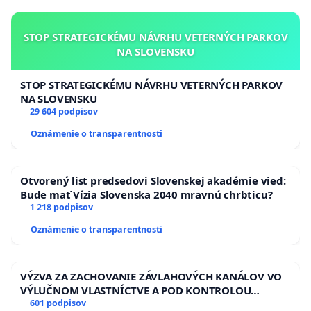
STOP STRATEGICKÉMU NÁVRHU VETERNÝCH PARKOV
NA SLOVENSKU
STOP STRATEGICKÉMU NÁVRHU VETERNÝCH PARKOV
NA SLOVENSKU
29 604 podpisov
Oznámenie o transparentnosti
Otvorený list predsedovi Slovenskej akadémie vied:
Bude mať Vízia Slovenska 2040 mravnú chrbticu?
1 218 podpisov
Oznámenie o transparentnosti
VÝZVA ZA ZACHOVANIE ZÁVLAHOVÝCH KANÁLOV VO
VÝLUČNOM VLASTNÍCTVE A POD KONTROLOU
SLOVENSKEJ REPUBLIKY & žiadosť na riešenie
601 podpisov