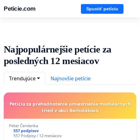
Peticie.com
Spustiť petíciu
Najpopulárnejšie petície za
posledných 12 mesiacov
Trendujúce
Najnovšie petície
Petícia za prehodnotenie umiestnenia modulárnych
tried v obci Bernolákovo
Peter Červienka
557 podpisov
557 Podpisy / 12 mesiacov