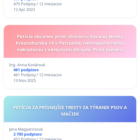
475 Podpisy / 12 mesiacov
12 Apr 2023
Peticia obcanov proti zburaniu byvalej skolky
Krasnohorska 14 v Petrzalke, nehospodarnemu
nakladaniu s verejnymi zdrojmi. Proti zameru
vystavby sestpodlazneho objektu v uzemi.
Ing. Anna Kovárová
461 podpisov
461 Podpisy / 12 mesiacov
13 Nov 2025
PETÍCIA ZA PRÍSNEJŠIE TRESTY ZA TÝRANIE PSOV A
MAČIEK
Jana Magyaricsová
2 705 podpisov
452 Podpisy / 12 mesiacov