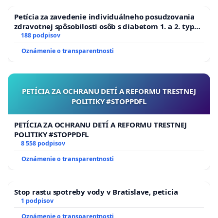
Petícia za zavedenie individuálneho posudzovania
zdravotnej spôsobilosti osôb s diabetom 1. a 2. typu
pri prijímaní do Policajného zboru SR
188 podpisov
Oznámenie o transparentnosti
PETÍCIA ZA OCHRANU DETÍ A REFORMU TRESTNEJ
POLITIKY #STOPPDFL
PETÍCIA ZA OCHRANU DETÍ A REFORMU TRESTNEJ
POLITIKY #STOPPDFL
8 558 podpisov
Oznámenie o transparentnosti
Stop rastu spotreby vody v Bratislave, peticia
1 podpisov
Oznámenie o transparentnosti