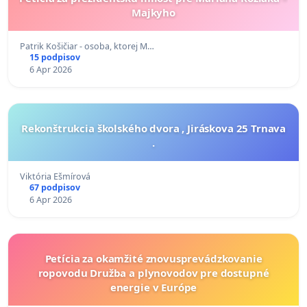
Majkyho
Patrik Košičiar - osoba, ktorej M…
15 podpisov
6 Apr 2026
Rekonštrukcia školského dvora , Jiráskova 25 Trnava
.
Viktória Ešmírová
67 podpisov
6 Apr 2026
Petícia za okamžité znovusprevádzkovanie
ropovodu Družba a plynovodov pre dostupné
energie v Európe