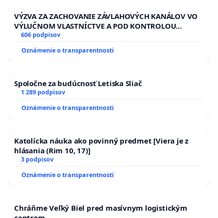
VÝZVA ZA ZACHOVANIE ZÁVLAHOVÝCH KANÁLOV VO
VÝLUČNOM VLASTNÍCTVE A POD KONTROLOU
SLOVENSKEJ REPUBLIKY & žiadosť na riešenie
606 podpisov
zanedbaného stavu závlahových a odvodňovacích
Oznámenie o transparentnosti
kanálov na Slovensku
Spoločne za budúcnosť Letiska Sliač
1 289 podpisov
Oznámenie o transparentnosti
Katolícka náuka ako povinný predmet [Viera je z
hlásania (Rim 10, 17)]
3 podpisov
Oznámenie o transparentnosti
Chráňme Veľký Biel pred masívnym logistickým
centrom