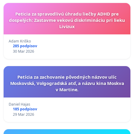
Peticia za spravodlivú úhradu liečby ADHD pre
dospelých: Zastavme vekovú diskrimináciu pri lieku
Livizux
Adam Kriško
285 podpisov
30 Mar 2026
Petícia za zachovanie pôvodných názvov ulíc
Moskovská, Volgogradská atď, a názvu kina Moskva
v Martine.
Daniel Hajas
185 podpisov
29 Mar 2026