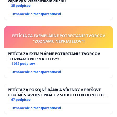
kaplnky v kresťanskom duchu.
35 podpisov
Oznámenie o transparentnosti
PETÍCIA ZA EXEMPLÁRNE POTRESTANIE TVORCOV
"ZOZNAMU NEPRIATEĽOV"!
PETÍCIA ZA EXEMPLÁRNE POTRESTANIE TVORCOV
"ZOZNAMU NEPRIATEĽOV"!
1 052 podpisov
Oznámenie o transparentnosti
PETÍCIA ZA POKOJNÉ RÁNA A VÍKENDY V PREŠOVE
HLUČNÉ STAVEBNÉ PRÁCE V SOBOTU LEN OD 9.00 DO
13.00 HOD., CEZ PRACOVNÝ TÝŽDEŇ CIEĽ 8.00 – 18.00
67 podpisov
HOD. A PRAVIDELNÁ KONTROLA STAVBY C-AREA NA
Oznámenie o transparentnosti
ĎUMBIERSKEJ/MAGU