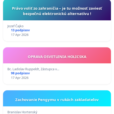
Právo voliť zo zahraničia – je tu možnosť zaviesť
bezpečnú elektronickú alternatívu !
Jozef Čajko
13 podpisov
17 Apr 2026
OPRAVA OSVETLENIA HOLICSKA
Bc. Ladislav Ruppeldt, Zástupca v…
98 podpisov
17 Apr 2026
Zachovanie Pengymu v rukách zakladateľov
Branislav Hortenský