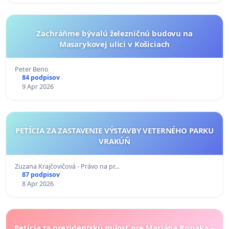
Zachráňme bývalú železničnú budovu na
Masarykovej ulici v Košiciach
Peter Beno
84 podpisov
9 Apr 2026
PETÍCIA ZA ZASTAVENIE VÝSTAVBY VETERNÉHO PARKU
VRAKÚŇ
Zuzana Krajčovičová - Právo na pr…
87 podpisov
8 Apr 2026
Petícia za prezidentskú milosť pre Mariána Roziaka –