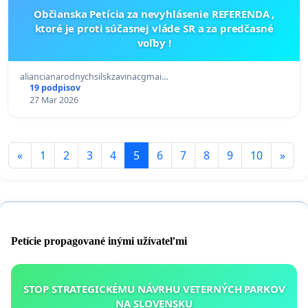
Občianska Petícia za nevyhlásenie REFERENDA ,
ktoré je proti súčasnej vláde SR a za predčasné
voľby !
aliancianarodnychsilskzavinacgmai…
19 podpisov
27 Mar 2026
«
1
2
3
4
5
6
7
8
9
10
»
Petície propagované inými užívateľmi
STOP STRATEGICKÉMU NÁVRHU VETERNÝCH PARKOV
NA SLOVENSKU