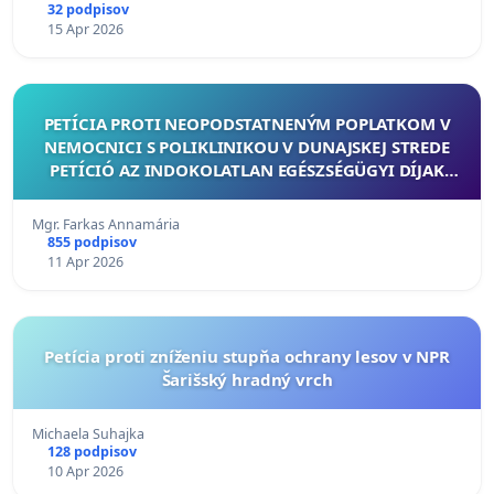
32 podpisov
15 Apr 2026
PETÍCIA PROTI NEOPODSTATNENÝM POPLATKOM V
NEMOCNICI S POLIKLINIKOU V DUNAJSKEJ STREDE
PETÍCIÓ AZ INDOKOLATLAN EGÉSZSÉGÜGYI DÍJAK
ELLEN DUNASZERDAHELYEN
Mgr. Farkas Annamária
855 podpisov
11 Apr 2026
Petícia proti zníženiu stupňa ochrany lesov v NPR
Šarišský hradný vrch
Michaela Suhajka
128 podpisov
10 Apr 2026