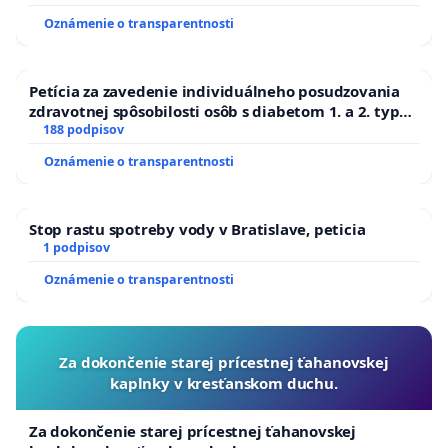
Oznámenie o transparentnosti
Petícia za zavedenie individuálneho posudzovania
zdravotnej spôsobilosti osôb s diabetom 1. a 2. typu
pri prijímaní do Policajného zboru SR
188 podpisov
Oznámenie o transparentnosti
Stop rastu spotreby vody v Bratislave, peticia
1 podpisov
Oznámenie o transparentnosti
Za dokončenie starej prícestnej ťahanovskej
kaplnky v kresťanskom duchu.
Za dokončenie starej prícestnej ťahanovskej