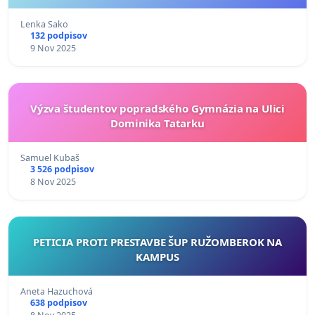
Lenka Sako
132 podpisov
9 Nov 2025
Výzva študentov popradského Gymnázia na Ulici
Dominika Tatarku
Samuel Kubaš
3 526 podpisov
8 Nov 2025
PETICIA PROTI PRESTAVBE ŠUP RUŽOMBEROK NA
KAMPUS
Aneta Hazuchová
638 podpisov