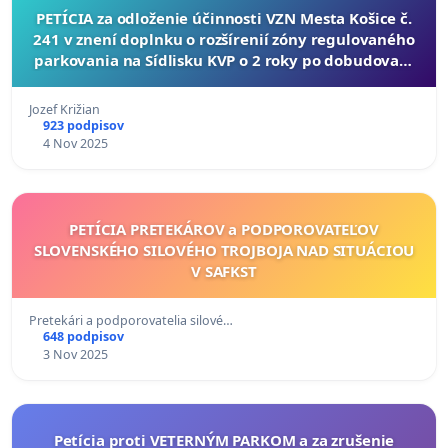
PETÍCIA za odloženie účinnosti VZN Mesta Košice č.
241 v znení doplnku o rozšírenií zóny regulovaného
parkovania na Sídlisku KVP o 2 roky po dobudovaní
parkovacích miest
Jozef Križian
923 podpisov
4 Nov 2025
PETÍCIA PRETEKÁROV a PODPOROVATEĽOV
SLOVENSKÉHO SILOVÉHO TROJBOJA NAD SITUÁCIOU
V SAFKST
Pretekári a podporovatelia silové…
648 podpisov
3 Nov 2025
Petícia proti VETERNÝM PARKOM a za zrušenie