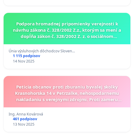
Podpora hromadnej pripomienky verejnosti k
návrhu zákona č. 328/2002 Z.z., ktorým sa mení a
dopĺňa zákon č. 328/2002 Z. z. o sociálnom
zabezpečení policajtov a vojakov a o zmene a
doplnení niektorých
Únia výsluhových dôchodcov Sloven…
1 115 podpisov
14 Nov 2025
Peticia obcanov proti zburaniu byvalej skolky
Krasnohorska 14 v Petrzalke, nehospodarnemu
nakladaniu s verejnymi zdrojmi. Proti zameru
vystavby sestpodlazneho objektu v uzemi.
Ing. Anna Kovárová
461 podpisov
13 Nov 2025