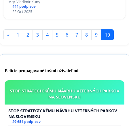
Mgr. Vladimír Kuny
444 podpisov
22 Oct 2025
«
1
2
3
4
5
6
7
8
9
10
Petície propagované inými užívateľmi
STOP STRATEGICKÉMU NÁVRHU VETERNÝCH PARKOV
NA SLOVENSKU
STOP STRATEGICKÉMU NÁVRHU VETERNÝCH PARKOV
NA SLOVENSKU
29 654 podpisov