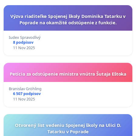
Výzva riaditeľke Spojenej školy Dominika Tatarku v
Poprade na okamžité odstúpenie z funkcie.
Iudex Spravodlivý
8 podpisov
11 Nov 2025
Petícia za odstúpenie ministra vnútra Šutaja Eštoka
Branislav Gröhling
6 507 podpisov
11 Nov 2025
Otvorený list vedeniu Spojenej školy na Ulici D.
Tatarku v Poprade