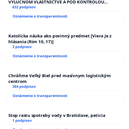
VÝLUČNOM VLASTNÍCTVE A POD KONTROLOU
SLOVENSKEJ REPUBLIKY & žiadosť na riešenie
632 podpisov
zanedbaného stavu závlahových a odvodňovacích
Oznámenie o transparentnosti
kanálov na Slovensku
Katolícka náuka ako povinný predmet [Viera je z
hlásania (Rim 10, 17)]
3 podpisov
Oznámenie o transparentnosti
Chráňme Veľký Biel pred masívnym logistickým
centrom
304 podpisov
Oznámenie o transparentnosti
Stop rastu spotreby vody v Bratislave, peticia
1 podpisov