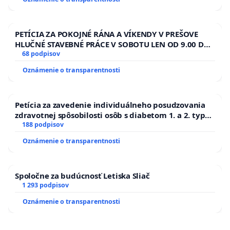
PETÍCIA ZA POKOJNÉ RÁNA A VÍKENDY V PREŠOVE
HLUČNÉ STAVEBNÉ PRÁCE V SOBOTU LEN OD 9.00 DO
13.00 HOD., CEZ PRACOVNÝ TÝŽDEŇ CIEĽ 8.00 – 18.00
68 podpisov
HOD. A PRAVIDELNÁ KONTROLA STAVBY C-AREA NA
Oznámenie o transparentnosti
ĎUMBIERSKEJ/MAGU
Petícia za zavedenie individuálneho posudzovania
zdravotnej spôsobilosti osôb s diabetom 1. a 2. typu
pri prijímaní do Policajného zboru SR
188 podpisov
Oznámenie o transparentnosti
Spoločne za budúcnosť Letiska Sliač
1 293 podpisov
Oznámenie o transparentnosti