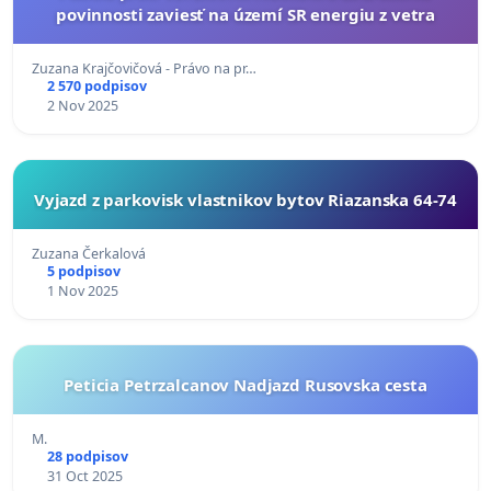
povinnosti zaviesť na území SR energiu z vetra
Zuzana Krajčovičová - Právo na pr…
2 570 podpisov
2 Nov 2025
Vyjazd z parkovisk vlastnikov bytov Riazanska 64-74
Zuzana Čerkalová
5 podpisov
1 Nov 2025
Peticia Petrzalcanov Nadjazd Rusovska cesta
M.
28 podpisov
31 Oct 2025