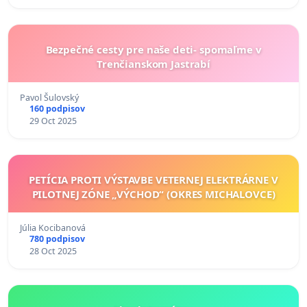
Bezpečné cesty pre naše deti- spomaľme v
Trenčianskom Jastrabí
Pavol Šulovský
160 podpisov
29 Oct 2025
PETÍCIA PROTI VÝSTAVBE VETERNEJ ELEKTRÁRNE V
PILOTNEJ ZÓNE „VÝCHOD“ (OKRES MICHALOVCE)
Júlia Kocibanová
780 podpisov
28 Oct 2025