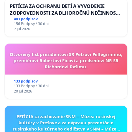
PETÍCIA ZA OCHRANU DETÍ A VYVODENIE
ZODPOVEDNOSTI ZA DLHOROČNÚ NEČINNOSŤ
A ZLYHANIE ŠTÁTU
483 podpisov
156 Podpisy / 30 dni
7 Jul 2026
Otvorený list prezidentovi SR Petrovi Pellegrinimu,
premiérovi Robertovi Ficovi a predsedovi NR SR
Richardovi Rašimu.
133 podpisov
133 Podpisy / 30 dni
20 Jul 2026
PETÍCIA za zachovanie SNM – Múzea rusínskej
kultúry v Prešove a za nápravu prezentácie
rusínskeho kultúrneho dedičstva v SNM – Múzeu