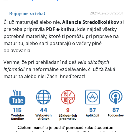
2021-02-26 07:26:31
Bojujeme za teba!
Či už maturuješ alebo nie,
Aliancia Stredoškolákov
si
pre teba pripravila
PDF e-knihu,
kde nájdeš všetky
potrebné materiály, ktoré ti pomôžu pri príprave na
maturitu, alebo sa ti postarajú o večery plné
objavovania.
Veríme, že pri prehliadaní nájdeš
veľa užitočných
informácii
na neformálne vzdelávanie, či už ťa čaká
maturita alebo nie! Začni hneď teraz!