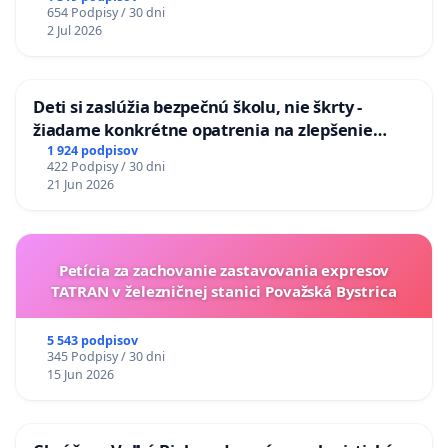
654 Podpisy / 30 dni
2 Jul 2026
Deti si zaslúžia bezpečnú školu, nie škrty -
žiadame konkrétne opatrenia na zlepšenie
situácie v školstve
1 924 podpisov
422 Podpisy / 30 dni
21 Jun 2026
Petícia za zachovanie zastavovania expresov
TATRAN v železničnej stanici Považská Bystrica
5 543 podpisov
345 Podpisy / 30 dni
15 Jun 2026