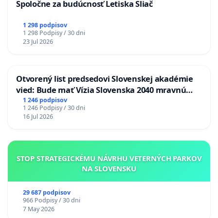
Spoločne za budúcnosť Letiska Sliač
1 298 podpisov
1 298 Podpisy / 30 dni
23 Jul 2026
Otvorený list predsedovi Slovenskej akadémie
vied: Bude mať Vízia Slovenska 2040 mravnú
chrbticu?
1 246 podpisov
1 246 Podpisy / 30 dni
16 Jul 2026
STOP STRATEGICKÉMU NÁVRHU VETERNÝCH PARKOV
NA SLOVENSKU
29 687 podpisov
966 Podpisy / 30 dni
7 May 2026