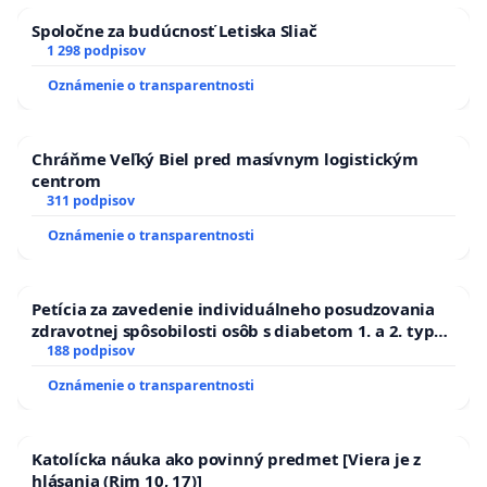
Spoločne za budúcnosť Letiska Sliač
1 298 podpisov
Oznámenie o transparentnosti
Chráňme Veľký Biel pred masívnym logistickým
centrom
311 podpisov
Oznámenie o transparentnosti
Petícia za zavedenie individuálneho posudzovania
zdravotnej spôsobilosti osôb s diabetom 1. a 2. typu
pri prijímaní do Policajného zboru SR
188 podpisov
Oznámenie o transparentnosti
Katolícka náuka ako povinný predmet [Viera je z
hlásania (Rim 10, 17)]