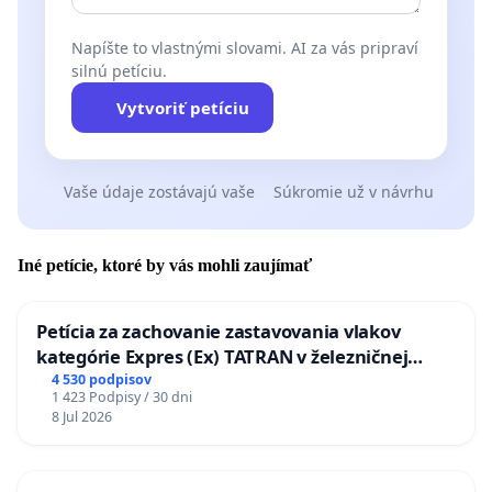
Napíšte to vlastnými slovami. AI za vás pripraví
silnú petíciu.
Vytvoriť petíciu
Vaše údaje zostávajú vaše
Súkromie už v návrhu
Iné petície, ktoré by vás mohli zaujímať
Petícia za zachovanie zastavovania vlakov
kategórie Expres (Ex) TATRAN v železničnej
stanici Púchov
4 530 podpisov
1 423 Podpisy / 30 dni
8 Jul 2026