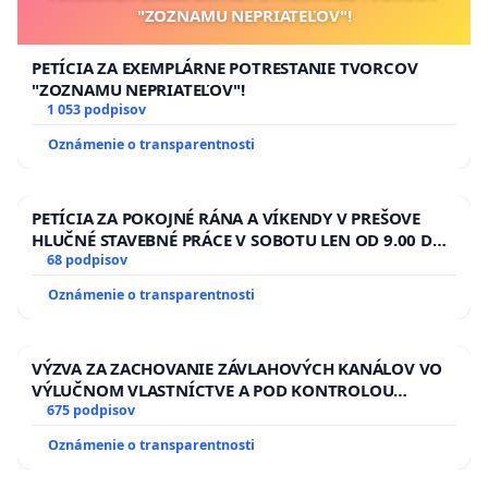
"ZOZNAMU NEPRIATEĽOV"!
PETÍCIA ZA EXEMPLÁRNE POTRESTANIE TVORCOV
"ZOZNAMU NEPRIATEĽOV"!
1 053 podpisov
Oznámenie o transparentnosti
PETÍCIA ZA POKOJNÉ RÁNA A VÍKENDY V PREŠOVE
HLUČNÉ STAVEBNÉ PRÁCE V SOBOTU LEN OD 9.00 DO
13.00 HOD., CEZ PRACOVNÝ TÝŽDEŇ CIEĽ 8.00 – 18.00
68 podpisov
HOD. A PRAVIDELNÁ KONTROLA STAVBY C-AREA NA
Oznámenie o transparentnosti
ĎUMBIERSKEJ/MAGU
VÝZVA ZA ZACHOVANIE ZÁVLAHOVÝCH KANÁLOV VO
VÝLUČNOM VLASTNÍCTVE A POD KONTROLOU
SLOVENSKEJ REPUBLIKY & žiadosť na riešenie
675 podpisov
zanedbaného stavu závlahových a odvodňovacích
Oznámenie o transparentnosti
kanálov na Slovensku