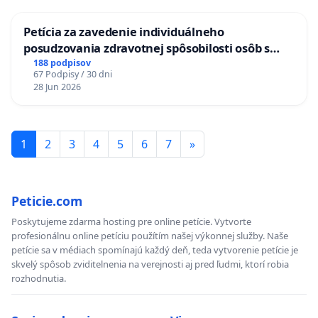
ĎUMBIERSKEJ/MAGU
Petícia za zavedenie individuálneho
posudzovania zdravotnej spôsobilosti osôb s
diabetom 1. a 2. typu pri prijímaní do
188 podpisov
67 Podpisy / 30 dni
Policajného zboru SR
28 Jun 2026
1
2
3
4
5
6
7
»
Peticie.com
Poskytujeme zdarma hosting pre online petície. Vytvorte
profesionálnu online petíciu použítím našej výkonnej služby. Naše
petície sa v médiach spomínajú každý deň, teda vytvorenie petície je
skvelý spôsob zviditelnenia na verejnosti aj pred ľudmi, ktorí robia
rozhodnutia.