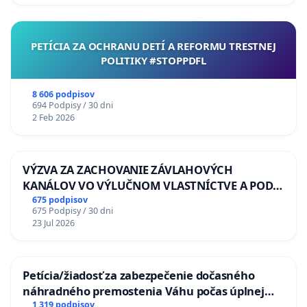
PETÍCIA ZA OCHRANU DETÍ A REFORMU TRESTNEJ
POLITIKY #STOPPDFL
8 606 podpisov
694 Podpisy / 30 dni
2 Feb 2026
VÝZVA ZA ZACHOVANIE ZÁVLAHOVÝCH
KANÁLOV VO VÝLUČNOM VLASTNÍCTVE A POD
KONTROLOU SLOVENSKEJ REPUBLIKY & žiadosť
675 podpisov
675 Podpisy / 30 dni
na riešenie zanedbaného stavu závlahových a
23 Jul 2026
odvodňovacích kanálov na Slovensku
Petícia/žiadosť za zabezpečenie dočasného
náhradného premostenia Váhu počas úplnej
uzávery Vážskeho mosta v Komárne
1 319 podpisov