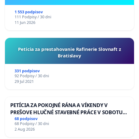
ukrajinskej kultúry vo Svidníku
1 553 podpisov
111 Podpisy / 30 dni
11 Jun 2026
Peticia za prestahovanie Rafinerie Slovnaft z
Bratislavy
331 podpisov
92 Podpisy / 30 dni
29 Jul 2021
PETÍCIA ZA POKOJNÉ RÁNA A VÍKENDY V
PREŠOVE HLUČNÉ STAVEBNÉ PRÁCE V SOBOTU
LEN OD 9.00 DO 13.00 HOD., CEZ PRACOVNÝ
68 podpisov
68 Podpisy / 30 dni
TÝŽDEŇ CIEĽ 8.00 – 18.00 HOD. A PRAVIDELNÁ
2 Aug 2026
KONTROLA STAVBY C-AREA NA