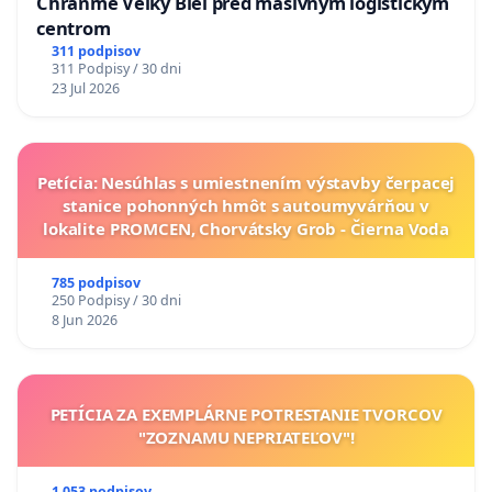
Chráňme Veľký Biel pred masívnym logistickým
centrom
311 podpisov
311 Podpisy / 30 dni
23 Jul 2026
Petícia: Nesúhlas s umiestnením výstavby čerpacej
stanice pohonných hmôt s autoumyvárňou v
lokalite PROMCEN, Chorvátsky Grob - Čierna Voda
785 podpisov
250 Podpisy / 30 dni
8 Jun 2026
PETÍCIA ZA EXEMPLÁRNE POTRESTANIE TVORCOV
"ZOZNAMU NEPRIATEĽOV"!
1 053 podpisov