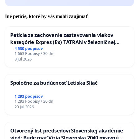
Iné petície, ktoré by vás mohli zaujímať
Petícia za zachovanie zastavovania vlakov
kategórie Expres (Ex) TATRAN v železničnej
stanici Púchov
4 530 podpisov
1 663 Podpisy / 30 dni
8 Jul 2026
Spoločne za budúcnosť Letiska Sliač
1 293 podpisov
1 293 Podpisy / 30 dni
23 Jul 2026
Otvorený list predsedovi Slovenskej akadémie
vied: Bude mať Vízia Slovenska 2040 mravnú