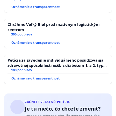
Oznámenie o transparentnosti
Chráňme Veľký Biel pred masívnym logistickým
centrom
300 podpisov
Oznámenie o transparentnosti
Petícia za zavedenie individuálneho posudzovania
zdravotnej spôsobilosti osôb s diabetom 1. a 2. typu
pri prijímaní do Policajného zboru SR
188 podpisov
Oznámenie o transparentnosti
ZAČNITE VLASTNÚ PETÍCIU
Je tu niečo, čo chcete zmeniť?
Zmena sa nestane tým, že zostaneme ticho.