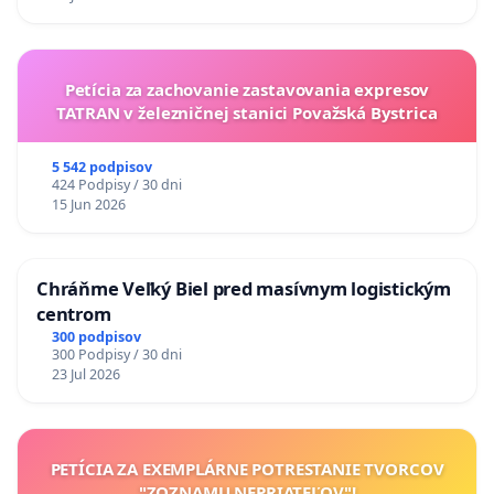
Petícia za zachovanie zastavovania expresov
TATRAN v železničnej stanici Považská Bystrica
5 542 podpisov
424 Podpisy / 30 dni
15 Jun 2026
Chráňme Veľký Biel pred masívnym logistickým
centrom
300 podpisov
300 Podpisy / 30 dni
23 Jul 2026
PETÍCIA ZA EXEMPLÁRNE POTRESTANIE TVORCOV
"ZOZNAMU NEPRIATEĽOV"!