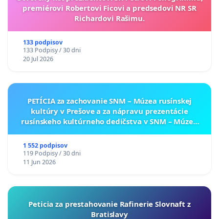
premiérovi Robertovi Ficovi a predsedovi NR SR
Richardovi Rašimu.
133 podpisov
133 Podpisy / 30 dni
20 Jul 2026
PETÍCIA za zachovanie SNM – Múzea rusínskej
kultúry v Prešove a za nápravu prezentácie
rusínskeho kultúrneho dedičstva v SNM – Múzeu
ukrajinskej kultúry vo Svidníku
1 552 podpisov
119 Podpisy / 30 dni
11 Jun 2026
Peticia za prestahovanie Rafinerie Slovnaft z
Bratislavy