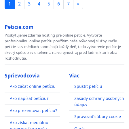
1
2
3
4
5
6
7
»
Peticie.com
Poskytujeme zdarma hosting pre online petície. Vytvorte
profesionálnu online petíciu použítím našej výkonnej služby. Naše
petície sa v médiach spomínajú každý deň, teda vytvorenie petície je
skvelý spôsob zviditelnenia na verejnosti aj pred ľudmi, ktorí robia
rozhodnutia.
Sprievodcovia
Viac
Ako začať online petíciu
Spustiť petíciu
Ako napísať petíciu?
Zásady ochrany osobných
údajov
Ako prezentovať petíciu?
Spravovať súbory cookie
Ako získať mediálnu
pozornosť pre vašu
O nás