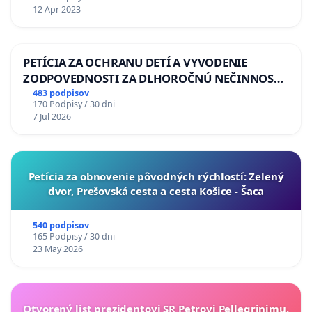
12 Apr 2023
PETÍCIA ZA OCHRANU DETÍ A VYVODENIE
ZODPOVEDNOSTI ZA DLHOROČNÚ NEČINNOSŤ
A ZLYHANIE ŠTÁTU
483 podpisov
170 Podpisy / 30 dni
7 Jul 2026
​Petícia za obnovenie pôvodných rýchlostí: Zelený
dvor, Prešovská cesta a cesta Košice - Šaca
540 podpisov
165 Podpisy / 30 dni
23 May 2026
Otvorený list prezidentovi SR Petrovi Pellegrinimu,