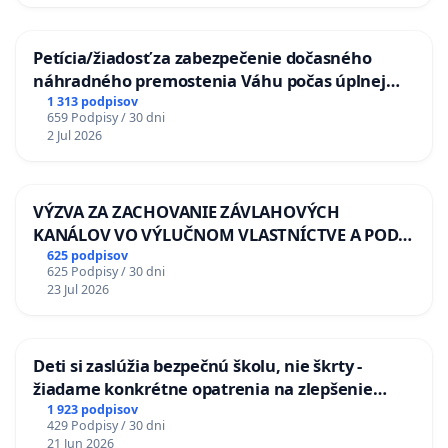
Petícia/žiadosť za zabezpečenie dočasného
náhradného premostenia Váhu počas úplnej
uzávery Vážskeho mosta v Komárne
1 313 podpisov
659 Podpisy / 30 dni
2 Jul 2026
VÝZVA ZA ZACHOVANIE ZÁVLAHOVÝCH
KANÁLOV VO VÝLUČNOM VLASTNÍCTVE A POD
KONTROLOU SLOVENSKEJ REPUBLIKY & žiadosť
625 podpisov
625 Podpisy / 30 dni
na riešenie zanedbaného stavu závlahových a
23 Jul 2026
odvodňovacích kanálov na Slovensku
Deti si zaslúžia bezpečnú školu, nie škrty -
žiadame konkrétne opatrenia na zlepšenie
situácie v školstve
1 923 podpisov
429 Podpisy / 30 dni
21 Jun 2026