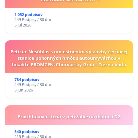
1 052 podpisov
249 Podpisy / 30 dni
5 Jul 2026
Petícia: Nesúhlas s umiestnením výstavby čerpacej
stanice pohonných hmôt s autoumyvárňou v
lokalite PROMCEN, Chorvátsky Grob - Čierna Voda
784 podpisov
249 Podpisy / 30 dni
8 Jun 2026
Protihluková stena v petržalke na dialnici D2
540 podpisov
215 Podpisy / 30 dni