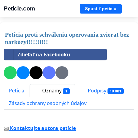
Peticie.com
Spustiť petíciu
Petícia proti schváleniu operovania zvierat bez
narkózy!!!!!!!!!!
Zdieľať na Facebooku
Petícia
Oznamy
Podpisy
1
10 081
Zásady ochrany osobných údajov
Kontaktujte autora petície