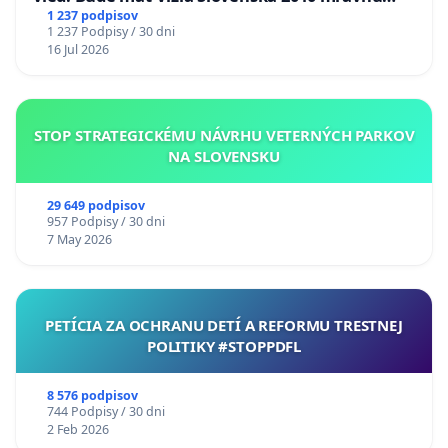
chrbticu?
1 237 podpisov
1 237 Podpisy / 30 dni
16 Jul 2026
STOP STRATEGICKÉMU NÁVRHU VETERNÝCH PARKOV
NA SLOVENSKU
29 649 podpisov
957 Podpisy / 30 dni
7 May 2026
PETÍCIA ZA OCHRANU DETÍ A REFORMU TRESTNEJ
POLITIKY #STOPPDFL
8 576 podpisov
744 Podpisy / 30 dni
2 Feb 2026