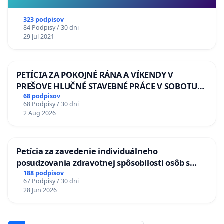
323 podpisov
84 Podpisy / 30 dni
29 Jul 2021
PETÍCIA ZA POKOJNÉ RÁNA A VÍKENDY V
PREŠOVE HLUČNÉ STAVEBNÉ PRÁCE V SOBOTU
LEN OD 9.00 DO 13.00 HOD., CEZ PRACOVNÝ
68 podpisov
68 Podpisy / 30 dni
TÝŽDEŇ CIEĽ 8.00 – 18.00 HOD. A PRAVIDELNÁ
2 Aug 2026
KONTROLA STAVBY C-AREA NA
ĎUMBIERSKEJ/MAGU
Petícia za zavedenie individuálneho
posudzovania zdravotnej spôsobilosti osôb s
diabetom 1. a 2. typu pri prijímaní do
188 podpisov
67 Podpisy / 30 dni
Policajného zboru SR
28 Jun 2026