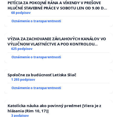
PETÍCIA ZA POKOJNÉ RÁNA A VÍKENDY V PREŠOVE
HLUČNÉ STAVEBNÉ PRÁCE V SOBOTU LEN OD 9.00 DO
13.00 HOD., CEZ PRACOVNÝ TÝŽDEŇ CIEĽ 8.00 – 18.00
68 podpisov
HOD. A PRAVIDELNÁ KONTROLA STAVBY C-AREA NA
Oznámenie o transparentnosti
ĎUMBIERSKEJ/MAGU
VÝZVA ZA ZACHOVANIE ZÁVLAHOVÝCH KANÁLOV VO
VÝLUČNOM VLASTNÍCTVE A POD KONTROLOU
SLOVENSKEJ REPUBLIKY & žiadosť na riešenie
625 podpisov
zanedbaného stavu závlahových a odvodňovacích
Oznámenie o transparentnosti
kanálov na Slovensku
Spoločne za budúcnosť Letiska Sliač
1 293 podpisov
Oznámenie o transparentnosti
Katolícka náuka ako povinný predmet [Viera je z
hlásania (Rim 10, 17)]
3 podpisov