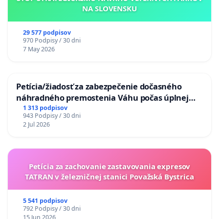
NA SLOVENSKU
29 577 podpisov
970 Podpisy / 30 dni
7 May 2026
Petícia/žiadosť za zabezpečenie dočasného
náhradného premostenia Váhu počas úplnej
uzávery Vážskeho mosta v Komárne
1 313 podpisov
943 Podpisy / 30 dni
2 Jul 2026
Petícia za zachovanie zastavovania expresov
TATRAN v železničnej stanici Považská Bystrica
5 541 podpisov
792 Podpisy / 30 dni
15 Jun 2026