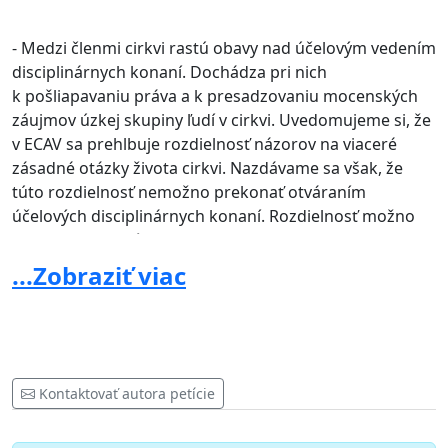
- Medzi členmi cirkvi rastú obavy nad účelovým vedením
disciplinárnych konaní. Dochádza pri nich
k pošliapavaniu práva a k presadzovaniu mocenských
záujmov úzkej skupiny ľudí v cirkvi. Uvedomujeme si, že
v ECAV sa prehlbuje rozdielnosť názorov na viaceré
zásadné otázky života cirkvi. Nazdávame sa však, že
túto rozdielnosť nemožno prekonať otváraním
účelových disciplinárnych konaní. Rozdielnosť možno
prekonať len neúnavnou snahou o rozhovor
a zmierenie a vo viacerých prípadoch aj ochotou
...Zobraziť viac
akceptovať zdravú mieru rôznosti v cirkvi.
- Vyjadrujeme náš protest voči obsahu týždenníka
Evanjelický posol spod Tatier a práci jeho redakcie.
Odsudzujeme neobjektívne informovanie a
Kontaktovať autora petície
škandalizovanie osôb a cirkevných zborov bez možnosti
dotknutých primerane reagovať.