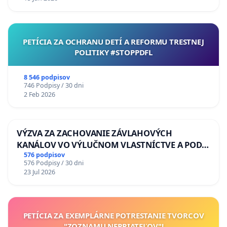
PETÍCIA ZA OCHRANU DETÍ A REFORMU TRESTNEJ
POLITIKY #STOPPDFL
8 546 podpisov
746 Podpisy / 30 dni
2 Feb 2026
VÝZVA ZA ZACHOVANIE ZÁVLAHOVÝCH
KANÁLOV VO VÝLUČNOM VLASTNÍCTVE A POD
KONTROLOU SLOVENSKEJ REPUBLIKY & žiadosť
576 podpisov
576 Podpisy / 30 dni
na riešenie zanedbaného stavu závlahových a
23 Jul 2026
odvodňovacích kanálov na Slovensku
PETÍCIA ZA EXEMPLÁRNE POTRESTANIE TVORCOV
"ZOZNAMU NEPRIATEĽOV"!