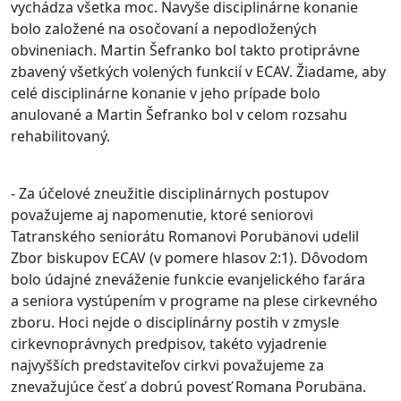
vychádza všetka moc. Navyše disciplinárne konanie
bolo založené na osočovaní a nepodložených
obvineniach. Martin Šefranko bol takto protiprávne
zbavený všetkých volených funkcií v ECAV. Žiadame, aby
celé disciplinárne konanie v jeho prípade bolo
anulované a Martin Šefranko bol v celom rozsahu
rehabilitovaný.
- Za účelové zneužitie disciplinárnych postupov
považujeme aj napomenutie, ktoré seniorovi
Tatranského seniorátu Romanovi Porubänovi udelil
Zbor biskupov ECAV (v pomere hlasov 2:1). Dôvodom
bolo údajné zneváženie funkcie evanjelického farára
a seniora vystúpením v programe na plese cirkevného
zboru. Hoci nejde o disciplinárny postih v zmysle
cirkevnoprávnych predpisov, takéto vyjadrenie
najvyšších predstaviteľov cirkvi považujeme za
znevažujúce česť a dobrú povesť Romana Porubäna.