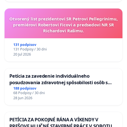
Otvorený list prezidentovi SR Petrovi Pellegrinimu,
premiérovi Robertovi Ficovi a predsedovi NR SR
Richardovi Rašimu.
131 podpisov
131 Podpisy / 30 dni
20 Jul 2026
Petícia za zavedenie individuálneho
posudzovania zdravotnej spôsobilosti osôb s
diabetom 1. a 2. typu pri prijímaní do
188 podpisov
68 Podpisy / 30 dni
Policajného zboru SR
28 Jun 2026
PETÍCIA ZA POKOJNÉ RÁNA A VÍKENDY V
PREŠOVE HLUČNÉ STAVEBNÉ PRÁCE V SOBOTU