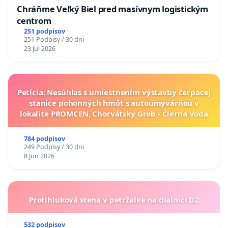
Chráňme Veľký Biel pred masívnym logistickým
centrom
251 podpisov
251 Podpisy / 30 dni
23 Jul 2026
Petícia: Nesúhlas s umiestnením výstavby čerpacej
stanice pohonných hmôt s autoumyvárňou v
lokalite PROMCEN, Chorvátsky Grob - Čierna Voda
784 podpisov
249 Podpisy / 30 dni
8 Jun 2026
Protihluková stena v petržalke na dialnici D2
532 podpisov