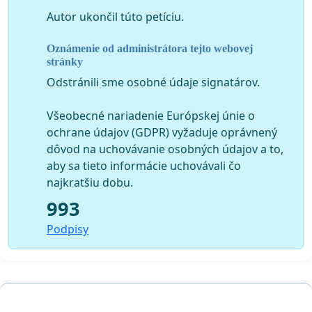
- Vyjadrujeme protest voči neustálemu zvyšovaniu
Autor ukončil túto petíciu.
finančných výdavkov Generálneho biskupského úradu
na úkor odmeňovania duchovných.
Oznámenie od administrátora tejto webovej
stránky
- Vyjadrujeme protest voči zneužívaniu právomoci
Odstránili sme osobné údaje signatárov.
predsedníctva cirkvi pri neudeľovaní súhlasu k voľbám
seniorov, keď bez udania dôvodu neudelilo súhlas
Všeobecné nariadenie Európskej únie o
kandidátom, ktorých kandidovali predsedníctva
ochrane údajov (GDPR) vyžaduje oprávnený
cirkevných zborov. V tom opäť vidíme nerešpektovanie
dôvod na uchovávanie osobných údajov a to,
nižšej organizačnej úrovne cirkvi vyššou.
aby sa tieto informácie uchovávali čo
najkratšiu dobu.
Ako signatári tohto vyhlásenia pozývame evanjelickú
verejnosť, aby k nemu pripojila svoje podpisy
993
a podporila zápas o rozvoj služby Evanjelickej cirkvi a. v.
Podpisy
na Slovensku založenej na spravodlivosti, jednote
a bratsko-sesterskej láske.
V Martine, 23. júna 2014.