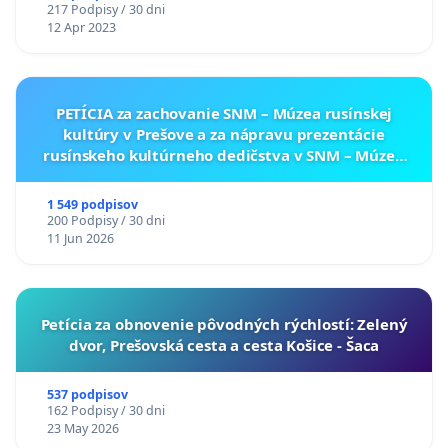
217 Podpisy / 30 dni
12 Apr 2023
PETÍCIA za zachovanie SNM – Múzea rusínskej
kultúry v Prešove a za nápravu prezentácie
rusínskeho kultúrneho dedičstva v SNM – Múzeu
ukrajinskej kultúry vo Svidníku
1 549 podpisov
200 Podpisy / 30 dni
11 Jun 2026
​Petícia za obnovenie pôvodných rýchlostí: Zelený
dvor, Prešovská cesta a cesta Košice - Šaca
537 podpisov
162 Podpisy / 30 dni
23 May 2026