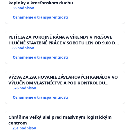
Ondrej Prostredník, vysokoškolský pedagóg,
kaplnky v kresťanskom duchu.
35 podpisov
šéfredaktor Cirkevných listov
Emília Mihočová, šéfredaktorka časopisu
Oznámenie o transparentnosti
Evanjelický východ
Ľubomír Bechný, člen redakčnej rady Evanjelického
PETÍCIA ZA POKOJNÉ RÁNA A VÍKENDY V PREŠOVE
východu
HLUČNÉ STAVEBNÉ PRÁCE V SOBOTU LEN OD 9.00 DO
Peter Podlesný, diakon pre mládež, CZ Košice
13.00 HOD., CEZ PRACOVNÝ TÝŽDEŇ CIEĽ 8.00 – 18.00
65 podpisov
Mikuláš Lipták, člen presbyterstva, CZ Kežmarok
HOD. A PRAVIDELNÁ KONTROLA STAVBY C-AREA NA
Oznámenie o transparentnosti
Daniel Mišina, člen CZ Háj
ĎUMBIERSKEJ/MAGU
Milan Bruncko, člen CZ Martin
VÝZVA ZA ZACHOVANIE ZÁVLAHOVÝCH KANÁLOV VO
VÝLUČNOM VLASTNÍCTVE A POD KONTROLOU
SLOVENSKEJ REPUBLIKY & žiadosť na riešenie
576 podpisov
zanedbaného stavu závlahových a odvodňovacích
Oznámenie o transparentnosti
kanálov na Slovensku
Chráňme Veľký Biel pred masívnym logistickým
centrom
251 podpisov