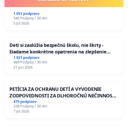
1 051 podpisov
546 Podpisy / 30 dni
5 Jul 2026
Deti si zaslúžia bezpečnú školu, nie škrty -
žiadame konkrétne opatrenia na zlepšenie
situácie v školstve
1 921 podpisov
468 Podpisy / 30 dni
21 Jun 2026
PETÍCIA ZA OCHRANU DETÍ A VYVODENIE
ZODPOVEDNOSTI ZA DLHOROČNÚ NEČINNOSŤ
A ZLYHANIE ŠTÁTU
475 podpisov
338 Podpisy / 30 dni
7 Jul 2026