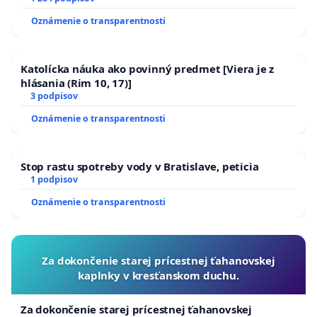
Peter
Milan Kubík, zborový farár CZ Martin
Oznámenie o transparentnosti
Martin Šefranko, námestný farár CZ Bratislava –
Legionárska
Dušan Cina, evanjelický farár, riaditeľ biskupského
Katolícka náuka ako povinný predmet [Viera je z
hlásania (Rim 10, 17)]
úradu VD ECAV
3 podpisov
Peter Mihoč, evanjelický farár, tajomník biskupa VD
ECAV
Oznámenie o transparentnosti
František Korečko, študentský farár, Martin
Pavel Zloch, zborový dozorca, CZ Vrbovce
Stop rastu spotreby vody v Bratislave, peticia
Daniel Borcovan, zborový dozorca, CZ Martin
1 podpisov
Peter Synak, zborový dozorca CZ, Bratislava –
Oznámenie o transparentnosti
Legionárska
Ján Pleša, zástupca zborového dozorcu CZ, Vrbovce
Miloš Kovačka, presbyter CZ Martin, vysokoškolský
pedagóg
Za dokončenie starej prícestnej ťahanovskej
Michal Valčo, vedúci Katedry náboženských štúdií,
kaplnky v kresťanskom duchu.
Fakulta humanitných vied Žilinskej univerzity
Adrián Kacian, vysokoškolský pedagóg
Za dokončenie starej prícestnej ťahanovskej