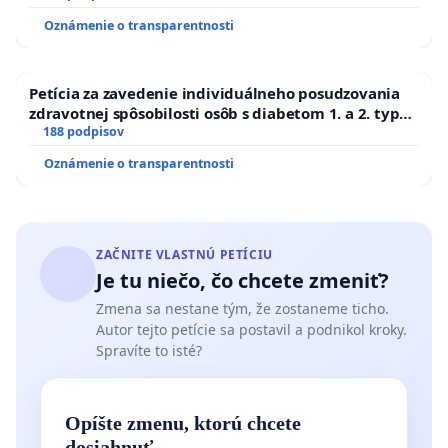
Oznámenie o transparentnosti
Petícia za zavedenie individuálneho posudzovania
zdravotnej spôsobilosti osôb s diabetom 1. a 2. typu
pri prijímaní do Policajného zboru SR
188 podpisov
Oznámenie o transparentnosti
ZAČNITE VLASTNÚ PETÍCIU
Je tu niečo, čo chcete zmeniť?
Zmena sa nestane tým, že zostaneme ticho.
Autor tejto petície sa postavil a podnikol kroky.
Spravíte to isté?
Opíšte zmenu, ktorú chcete
dosiahnuť