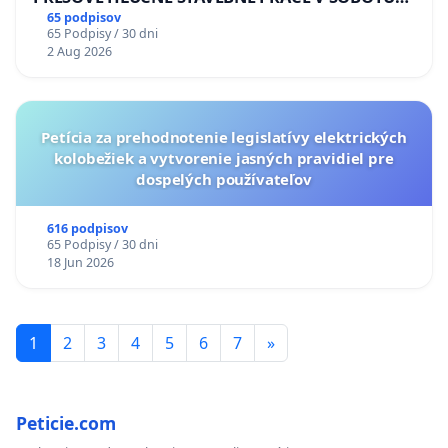
LEN OD 9.00 DO 13.00 HOD., CEZ PRACOVNÝ
65 podpisov
65 Podpisy / 30 dni
TÝŽDEŇ CIEĽ 8.00 – 18.00 HOD. A PRAVIDELNÁ
2 Aug 2026
KONTROLA STAVBY C-AREA NA
ĎUMBIERSKEJ/MAGU
Petícia za prehodnotenie legislatívy elektrických
kolobežiek a vytvorenie jasných pravidiel pre
dospelých používateľov
616 podpisov
65 Podpisy / 30 dni
18 Jun 2026
1
2
3
4
5
6
7
»
Peticie.com