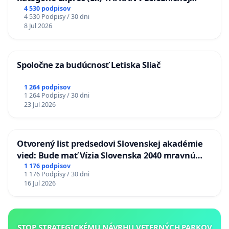
stanici Púchov
4 530 podpisov
4 530 Podpisy / 30 dni
8 Jul 2026
Spoločne za budúcnosť Letiska Sliač
1 264 podpisov
1 264 Podpisy / 30 dni
23 Jul 2026
Otvorený list predsedovi Slovenskej akadémie
vied: Bude mať Vízia Slovenska 2040 mravnú
chrbticu?
1 176 podpisov
1 176 Podpisy / 30 dni
16 Jul 2026
STOP STRATEGICKÉMU NÁVRHU VETERNÝCH PARKOV