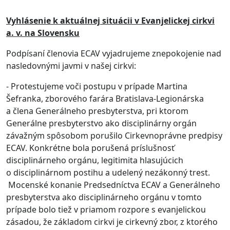
Vyhlásenie k aktuálnej situácii v Evanjelickej cirkvi
a. v. na Slovensku
Podpísaní členovia ECAV vyjadrujeme znepokojenie nad
nasledovnými javmi v našej cirkvi:
- Protestujeme voči postupu v prípade Martina
Šefranka, zborového farára Bratislava-Legionárska
a člena Generálneho presbyterstva, pri ktorom
Generálne presbyterstvo ako disciplinárny orgán
závažným spôsobom porušilo Cirkevnoprávne predpisy
ECAV. Konkrétne bola porušená príslušnosť
disciplinárneho orgánu, legitimita hlasujúcich
o disciplinárnom postihu a udelený nezákonný trest.
Mocenské konanie Predsedníctva ECAV a Generálneho
presbyterstva ako disciplinárneho orgánu v tomto
prípade bolo tiež v priamom rozpore s evanjelickou
zásadou, že základom cirkvi je cirkevný zbor, z ktorého