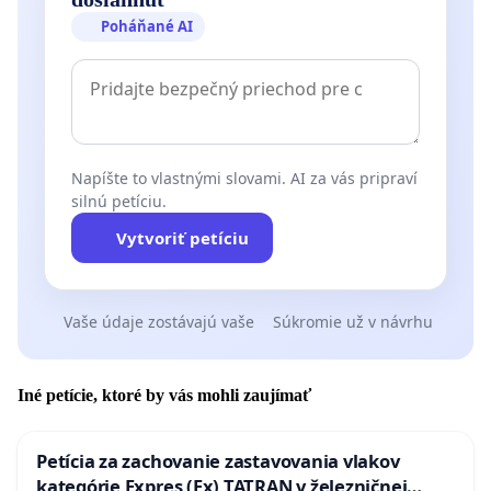
Poháňané AI
Napíšte to vlastnými slovami. AI za vás pripraví
silnú petíciu.
Vytvoriť petíciu
Vaše údaje zostávajú vaše
Súkromie už v návrhu
Iné petície, ktoré by vás mohli zaujímať
Petícia za zachovanie zastavovania vlakov
kategórie Expres (Ex) TATRAN v železničnej