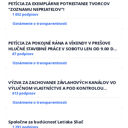
PETÍCIA ZA EXEMPLÁRNE POTRESTANIE TVORCOV
"ZOZNAMU NEPRIATEĽOV"!
1 052 podpisov
Oznámenie o transparentnosti
PETÍCIA ZA POKOJNÉ RÁNA A VÍKENDY V PREŠOVE
HLUČNÉ STAVEBNÉ PRÁCE V SOBOTU LEN OD 9.00 DO
13.00 HOD., CEZ PRACOVNÝ TÝŽDEŇ CIEĽ 8.00 – 18.00
67 podpisov
HOD. A PRAVIDELNÁ KONTROLA STAVBY C-AREA NA
Oznámenie o transparentnosti
ĎUMBIERSKEJ/MAGU
VÝZVA ZA ZACHOVANIE ZÁVLAHOVÝCH KANÁLOV VO
VÝLUČNOM VLASTNÍCTVE A POD KONTROLOU
SLOVENSKEJ REPUBLIKY & žiadosť na riešenie
613 podpisov
zanedbaného stavu závlahových a odvodňovacích
Oznámenie o transparentnosti
kanálov na Slovensku
Spoločne za budúcnosť Letiska Sliač
1 291 podpisov