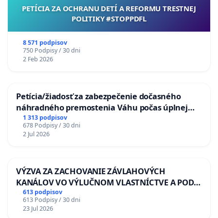
PETÍCIA ZA OCHRANU DETÍ A REFORMU TRESTNEJ
POLITIKY #STOPPDFL
8 571 podpisov
750 Podpisy / 30 dni
2 Feb 2026
Petícia/žiadosť za zabezpečenie dočasného
náhradného premostenia Váhu počas úplnej
uzávery Vážskeho mosta v Komárne
1 313 podpisov
678 Podpisy / 30 dni
2 Jul 2026
VÝZVA ZA ZACHOVANIE ZÁVLAHOVÝCH
KANÁLOV VO VÝLUČNOM VLASTNÍCTVE A POD
KONTROLOU SLOVENSKEJ REPUBLIKY & žiadosť
613 podpisov
613 Podpisy / 30 dni
na riešenie zanedbaného stavu závlahových a
23 Jul 2026
odvodňovacích kanálov na Slovensku