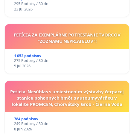
295 Podpisy / 30 dni
23 Jul 2026
PETÍCIA ZA EXEMPLÁRNE POTRESTANIE TVORCOV
"ZOZNAMU NEPRIATEĽOV"!
1 052 podpisov
275 Podpisy / 30 dni
5 Jul 2026
Petícia: Nesúhlas s umiestnením výstavby čerpacej
stanice pohonných hmôt s autoumyvárňou v
lokalite PROMCEN, Chorvátsky Grob - Čierna Voda
784 podpisov
249 Podpisy / 30 dni
8 Jun 2026