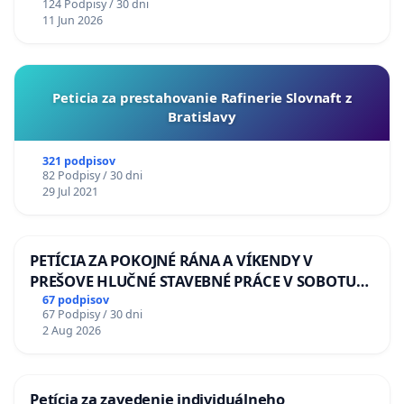
124 Podpisy / 30 dni
11 Jun 2026
Peticia za prestahovanie Rafinerie Slovnaft z
Bratislavy
321 podpisov
82 Podpisy / 30 dni
29 Jul 2021
PETÍCIA ZA POKOJNÉ RÁNA A VÍKENDY V
PREŠOVE HLUČNÉ STAVEBNÉ PRÁCE V SOBOTU
LEN OD 9.00 DO 13.00 HOD., CEZ PRACOVNÝ
67 podpisov
67 Podpisy / 30 dni
TÝŽDEŇ CIEĽ 8.00 – 18.00 HOD. A PRAVIDELNÁ
2 Aug 2026
KONTROLA STAVBY C-AREA NA
ĎUMBIERSKEJ/MAGU
Petícia za zavedenie individuálneho