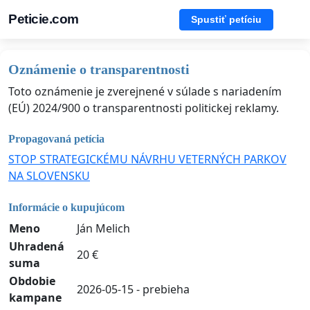
Peticie.com
Spustiť petíciu
Oznámenie o transparentnosti
Toto oznámenie je zverejnené v súlade s nariadením
(EÚ) 2024/900 o transparentnosti politickej reklamy.
Propagovaná petícia
STOP STRATEGICKÉMU NÁVRHU VETERNÝCH PARKOV
NA SLOVENSKU
Informácie o kupujúcom
Meno
Ján Melich
Uhradená
20 €
suma
Obdobie
2026-05-15 - prebieha
kampane