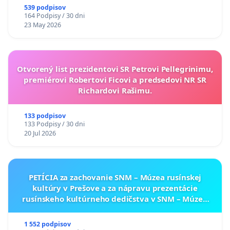
539 podpisov
164 Podpisy / 30 dni
23 May 2026
Otvorený list prezidentovi SR Petrovi Pellegrinimu,
premiérovi Robertovi Ficovi a predsedovi NR SR
Richardovi Rašimu.
133 podpisov
133 Podpisy / 30 dni
20 Jul 2026
PETÍCIA za zachovanie SNM – Múzea rusínskej
kultúry v Prešove a za nápravu prezentácie
rusínskeho kultúrneho dedičstva v SNM – Múzeu
ukrajinskej kultúry vo Svidníku
1 552 podpisov