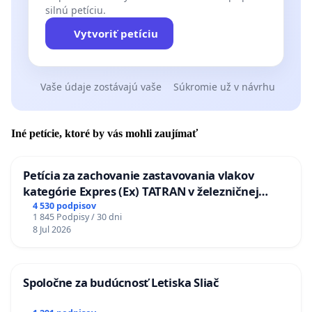
silnú petíciu.
Vytvoriť petíciu
Vaše údaje zostávajú vaše
Súkromie už v návrhu
Iné petície, ktoré by vás mohli zaujímať
Petícia za zachovanie zastavovania vlakov
kategórie Expres (Ex) TATRAN v železničnej
stanici Púchov
4 530 podpisov
1 845 Podpisy / 30 dni
8 Jul 2026
Spoločne za budúcnosť Letiska Sliač