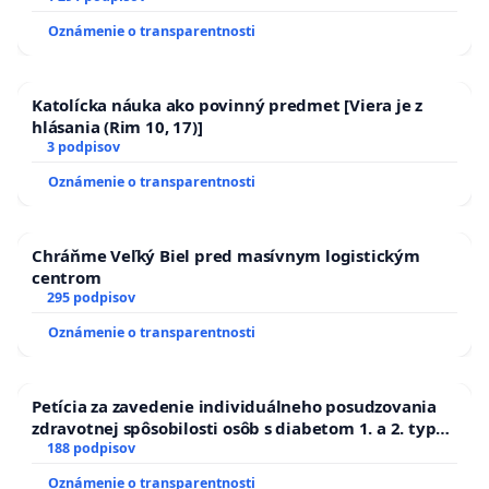
Oznámenie o transparentnosti
Katolícka náuka ako povinný predmet [Viera je z
hlásania (Rim 10, 17)]
3 podpisov
Oznámenie o transparentnosti
Chráňme Veľký Biel pred masívnym logistickým
centrom
295 podpisov
Oznámenie o transparentnosti
Petícia za zavedenie individuálneho posudzovania
zdravotnej spôsobilosti osôb s diabetom 1. a 2. typu
pri prijímaní do Policajného zboru SR
188 podpisov
Oznámenie o transparentnosti