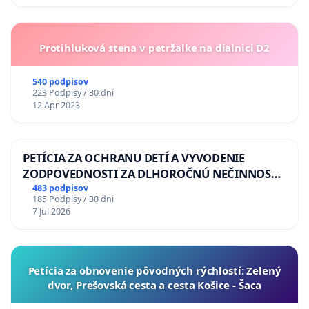
Protihluková stena v petržalke na dialnici D2
540 podpisov
223 Podpisy / 30 dni
12 Apr 2023
PETÍCIA ZA OCHRANU DETÍ A VYVODENIE
ZODPOVEDNOSTI ZA DLHOROČNÚ NEČINNOSŤ
A ZLYHANIE ŠTÁTU
483 podpisov
185 Podpisy / 30 dni
7 Jul 2026
​Petícia za obnovenie pôvodných rýchlostí: Zelený
dvor, Prešovská cesta a cesta Košice - Šaca