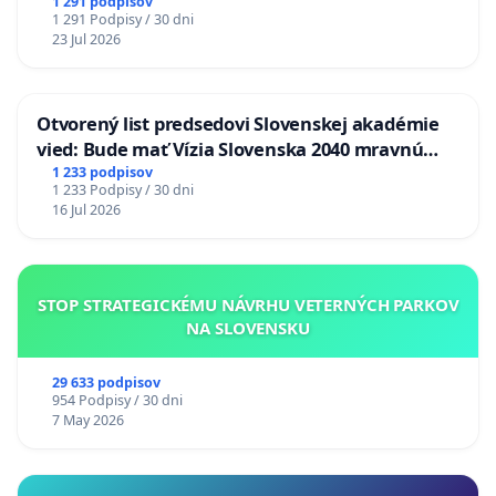
1 291 podpisov
1 291 Podpisy / 30 dni
23 Jul 2026
Otvorený list predsedovi Slovenskej akadémie
vied: Bude mať Vízia Slovenska 2040 mravnú
chrbticu?
1 233 podpisov
1 233 Podpisy / 30 dni
16 Jul 2026
STOP STRATEGICKÉMU NÁVRHU VETERNÝCH PARKOV
NA SLOVENSKU
29 633 podpisov
954 Podpisy / 30 dni
7 May 2026