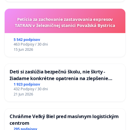
Petícia za zachovanie zastavovania expresov
TATRAN v železničnej stanici Považská Bystrica
5 542 podpisov
463 Podpisy / 30 dni
15 Jun 2026
Deti si zaslúžia bezpečnú školu, nie škrty -
žiadame konkrétne opatrenia na zlepšenie
situácie v školstve
1 923 podpisov
432 Podpisy / 30 dni
21 Jun 2026
Chráňme Veľký Biel pred masívnym logistickým
centrom
295 podpisov