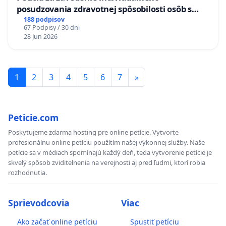
posudzovania zdravotnej spôsobilosti osôb s
diabetom 1. a 2. typu pri prijímaní do
188 podpisov
67 Podpisy / 30 dni
Policajného zboru SR
28 Jun 2026
1
2
3
4
5
6
7
»
Peticie.com
Poskytujeme zdarma hosting pre online petície. Vytvorte
profesionálnu online petíciu použítím našej výkonnej služby. Naše
petície sa v médiach spomínajú každý deň, teda vytvorenie petície je
skvelý spôsob zviditelnenia na verejnosti aj pred ľudmi, ktorí robia
rozhodnutia.
Sprievodcovia
Viac
Ako začať online petíciu
Spustiť petíciu