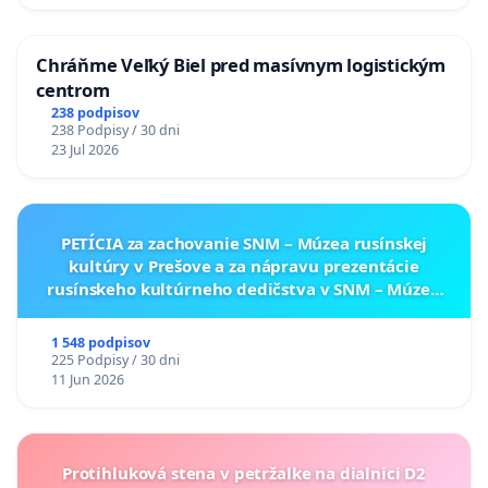
Chráňme Veľký Biel pred masívnym logistickým
centrom
238 podpisov
238 Podpisy / 30 dni
23 Jul 2026
PETÍCIA za zachovanie SNM – Múzea rusínskej
kultúry v Prešove a za nápravu prezentácie
rusínskeho kultúrneho dedičstva v SNM – Múzeu
ukrajinskej kultúry vo Svidníku
1 548 podpisov
225 Podpisy / 30 dni
11 Jun 2026
Protihluková stena v petržalke na dialnici D2