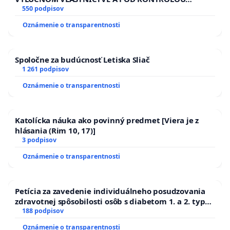
SLOVENSKEJ REPUBLIKY & žiadosť na riešenie
550 podpisov
zanedbaného stavu závlahových a odvodňovacích
Oznámenie o transparentnosti
kanálov na Slovensku
Spoločne za budúcnosť Letiska Sliač
1 261 podpisov
Oznámenie o transparentnosti
Katolícka náuka ako povinný predmet [Viera je z
hlásania (Rim 10, 17)]
3 podpisov
Oznámenie o transparentnosti
Petícia za zavedenie individuálneho posudzovania
zdravotnej spôsobilosti osôb s diabetom 1. a 2. typu
pri prijímaní do Policajného zboru SR
188 podpisov
Oznámenie o transparentnosti