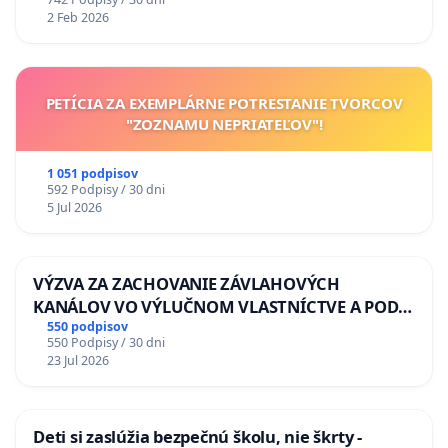
2 Feb 2026
PETÍCIA ZA EXEMPLÁRNE POTRESTANIE TVORCOV
"ZOZNAMU NEPRIATEĽOV"!
1 051 podpisov
592 Podpisy / 30 dni
5 Jul 2026
VÝZVA ZA ZACHOVANIE ZÁVLAHOVÝCH
KANÁLOV VO VÝLUČNOM VLASTNÍCTVE A POD
KONTROLOU SLOVENSKEJ REPUBLIKY & žiadosť
550 podpisov
550 Podpisy / 30 dni
na riešenie zanedbaného stavu závlahových a
23 Jul 2026
odvodňovacích kanálov na Slovensku
Deti si zaslúžia bezpečnú školu, nie škrty -