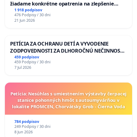
žiadame konkrétne opatrenia na zlepšenie
situácie v školstve
1 918 podpisov
476 Podpisy / 30 dni
21 Jun 2026
PETÍCIA ZA OCHRANU DETÍ A VYVODENIE
ZODPOVEDNOSTI ZA DLHOROČNÚ NEČINNOSŤ
A ZLYHANIE ŠTÁTU
459 podpisov
459 Podpisy / 30 dni
7 Jul 2026
Petícia: Nesúhlas s umiestnením výstavby čerpacej
stanice pohonných hmôt s autoumyvárňou v
lokalite PROMCEN, Chorvátsky Grob - Čierna Voda
784 podpisov
249 Podpisy / 30 dni
8 Jun 2026