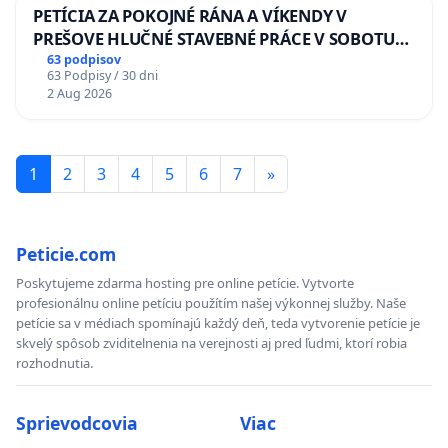
PETÍCIA ZA POKOJNÉ RÁNA A VÍKENDY V
PREŠOVE HLUČNÉ STAVEBNÉ PRÁCE V SOBOTU
LEN OD 9.00 DO 13.00 HOD., CEZ PRACOVNÝ
63 podpisov
63 Podpisy / 30 dni
TÝŽDEŇ CIEĽ 8.00 – 18.00 HOD. A PRAVIDELNÁ
2 Aug 2026
KONTROLA STAVBY C-AREA NA
ĎUMBIERSKEJ/MAGU
1
2
3
4
5
6
7
»
Peticie.com
Poskytujeme zdarma hosting pre online petície. Vytvorte
profesionálnu online petíciu použítím našej výkonnej služby. Naše
petície sa v médiach spomínajú každý deň, teda vytvorenie petície je
skvelý spôsob zviditelnenia na verejnosti aj pred ľudmi, ktorí robia
rozhodnutia.
Sprievodcovia
Viac