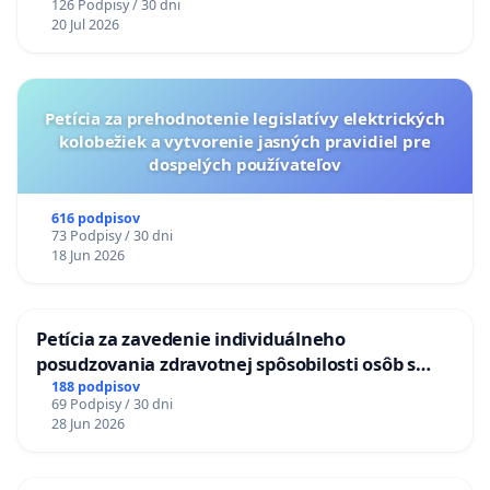
126 Podpisy / 30 dni
20 Jul 2026
Petícia za prehodnotenie legislatívy elektrických
kolobežiek a vytvorenie jasných pravidiel pre
dospelých používateľov
616 podpisov
73 Podpisy / 30 dni
18 Jun 2026
Petícia za zavedenie individuálneho
posudzovania zdravotnej spôsobilosti osôb s
diabetom 1. a 2. typu pri prijímaní do
188 podpisov
69 Podpisy / 30 dni
Policajného zboru SR
28 Jun 2026