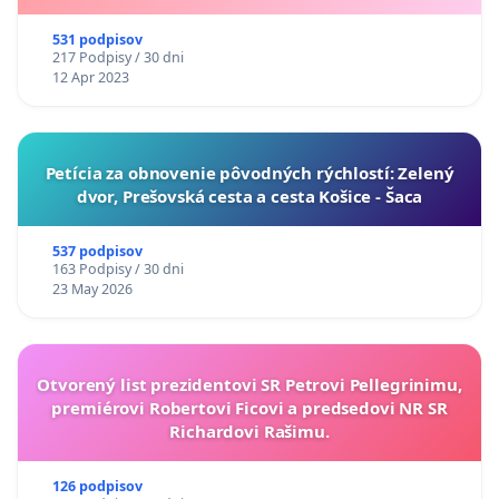
531 podpisov
217 Podpisy / 30 dni
12 Apr 2023
​Petícia za obnovenie pôvodných rýchlostí: Zelený
dvor, Prešovská cesta a cesta Košice - Šaca
537 podpisov
163 Podpisy / 30 dni
23 May 2026
Otvorený list prezidentovi SR Petrovi Pellegrinimu,
premiérovi Robertovi Ficovi a predsedovi NR SR
Richardovi Rašimu.
126 podpisov