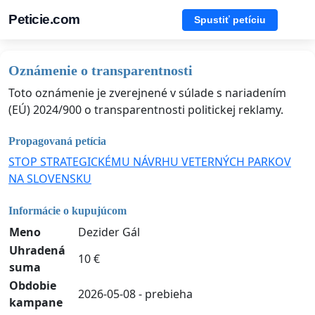
Peticie.com
Spustiť petíciu
Oznámenie o transparentnosti
Toto oznámenie je zverejnené v súlade s nariadením
(EÚ) 2024/900 o transparentnosti politickej reklamy.
Propagovaná petícia
STOP STRATEGICKÉMU NÁVRHU VETERNÝCH PARKOV
NA SLOVENSKU
Informácie o kupujúcom
Meno
Dezider Gál
Uhradená
10 €
suma
Obdobie
2026-05-08 - prebieha
kampane