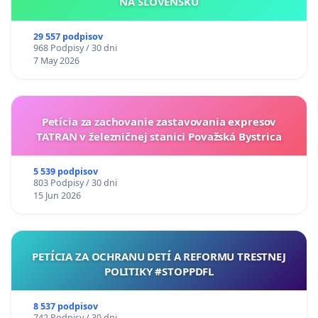
NA SLOVENSKU
29 557 podpisov
968 Podpisy / 30 dni
7 May 2026
Petícia za zachovanie zastavovania expresov
TATRAN v železničnej stanici Považská Bystrica
5 539 podpisov
803 Podpisy / 30 dni
15 Jun 2026
PETÍCIA ZA OCHRANU DETÍ A REFORMU TRESTNEJ
POLITIKY #STOPPDFL
8 537 podpisov
742 Podpisy / 30 dni