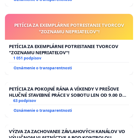
PETÍCIA ZA EXEMPLÁRNE POTRESTANIE TVORCOV
"ZOZNAMU NEPRIATEĽOV"!
PETÍCIA ZA EXEMPLÁRNE POTRESTANIE TVORCOV
"ZOZNAMU NEPRIATEĽOV"!
1 051 podpisov
Oznámenie o transparentnosti
PETÍCIA ZA POKOJNÉ RÁNA A VÍKENDY V PREŠOVE
HLUČNÉ STAVEBNÉ PRÁCE V SOBOTU LEN OD 9.00 DO
13.00 HOD., CEZ PRACOVNÝ TÝŽDEŇ CIEĽ 8.00 – 18.00
63 podpisov
HOD. A PRAVIDELNÁ KONTROLA STAVBY C-AREA NA
Oznámenie o transparentnosti
ĎUMBIERSKEJ/MAGU
VÝZVA ZA ZACHOVANIE ZÁVLAHOVÝCH KANÁLOV VO
VÝLUČNOM VLASTNÍCTVE A POD KONTROLOU