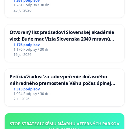
1 261 podpisov
1 261 Podpisy / 30 dni
23 Jul 2026
Otvorený list predsedovi Slovenskej akadémie
vied: Bude mať Vízia Slovenska 2040 mravnú
chrbticu?
1 176 podpisov
1 176 Podpisy / 30 dni
16 Jul 2026
Petícia/žiadosť za zabezpečenie dočasného
náhradného premostenia Váhu počas úplnej
uzávery Vážskeho mosta v Komárne
1 313 podpisov
1 024 Podpisy / 30 dni
2 Jul 2026
STOP STRATEGICKÉMU NÁVRHU VETERNÝCH PARKOV