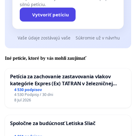
silnú petíciu.
Vytvoriť petíciu
Vaše údaje zostávajú vaše
Súkromie už v návrhu
Iné petície, ktoré by vás mohli zaujímať
Petícia za zachovanie zastavovania vlakov
kategórie Expres (Ex) TATRAN v železničnej
stanici Púchov
4 530 podpisov
4 530 Podpisy / 30 dni
8 Jul 2026
Spoločne za budúcnosť Letiska Sliač