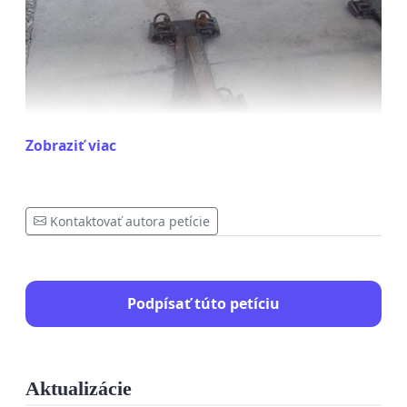
Zobraziť viac
Kontaktovať autora petície
P E T Í C I A
Podpísať túto petíciu
Proti hlučnosti novej ELEKTRIČKOVEJ TRATI
v Karlovej Vsi
My, dole podpísaní občania v zmysle petičného
Aktualizácie
práva požadujeme, aby sa bezodkladne