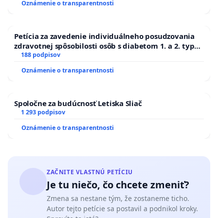
Oznámenie o transparentnosti
ĎUMBIERSKEJ/MAGU
Petícia za zavedenie individuálneho posudzovania
zdravotnej spôsobilosti osôb s diabetom 1. a 2. typu
pri prijímaní do Policajného zboru SR
188 podpisov
Oznámenie o transparentnosti
Spoločne za budúcnosť Letiska Sliač
1 293 podpisov
Oznámenie o transparentnosti
ZAČNITE VLASTNÚ PETÍCIU
Je tu niečo, čo chcete zmeniť?
Zmena sa nestane tým, že zostaneme ticho.
Autor tejto petície sa postavil a podnikol kroky.