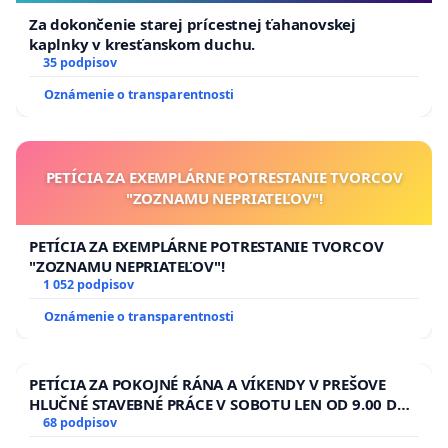
Za dokončenie starej prícestnej ťahanovskej
kaplnky v kresťanskom duchu.
35 podpisov
Oznámenie o transparentnosti
PETÍCIA ZA EXEMPLÁRNE POTRESTANIE TVORCOV
"ZOZNAMU NEPRIATEĽOV"!
PETÍCIA ZA EXEMPLÁRNE POTRESTANIE TVORCOV
"ZOZNAMU NEPRIATEĽOV"!
1 052 podpisov
Oznámenie o transparentnosti
PETÍCIA ZA POKOJNÉ RÁNA A VÍKENDY V PREŠOVE
HLUČNÉ STAVEBNÉ PRÁCE V SOBOTU LEN OD 9.00 DO
13.00 HOD., CEZ PRACOVNÝ TÝŽDEŇ CIEĽ 8.00 – 18.00
68 podpisov
HOD. A PRAVIDELNÁ KONTROLA STAVBY C-AREA NA