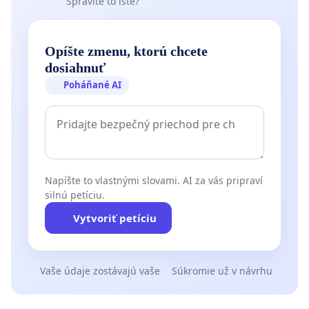
Spravíte to isté?
Opíšte zmenu, ktorú chcete
dosiahnuť
Poháňané AI
Napíšte to vlastnými slovami. AI za vás pripraví
silnú petíciu.
Vytvoriť petíciu
Vaše údaje zostávajú vaše
Súkromie už v návrhu