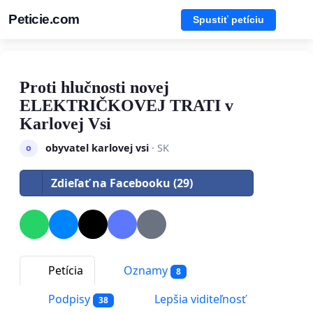
Peticie.com
Spustiť petíciu
Proti hlučnosti novej
ELEKTRIČKOVEJ TRATI v
Karlovej Vsi
obyvatel karlovej vsi
· SK
o
Zdieľať na Facebooku (29)
Petícia
Oznamy
8
Podpisy
Lepšia viditeľnosť
38