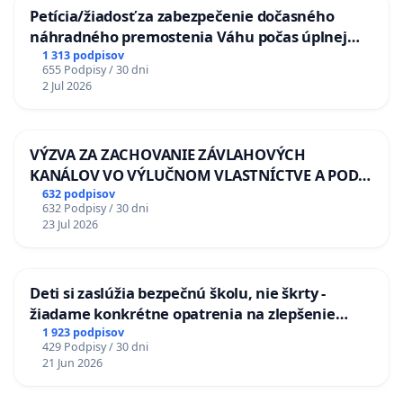
Petícia/žiadosť za zabezpečenie dočasného
náhradného premostenia Váhu počas úplnej
uzávery Vážskeho mosta v Komárne
1 313 podpisov
655 Podpisy / 30 dni
2 Jul 2026
VÝZVA ZA ZACHOVANIE ZÁVLAHOVÝCH
KANÁLOV VO VÝLUČNOM VLASTNÍCTVE A POD
KONTROLOU SLOVENSKEJ REPUBLIKY & žiadosť
632 podpisov
632 Podpisy / 30 dni
na riešenie zanedbaného stavu závlahových a
23 Jul 2026
odvodňovacích kanálov na Slovensku
Deti si zaslúžia bezpečnú školu, nie škrty -
žiadame konkrétne opatrenia na zlepšenie
situácie v školstve
1 923 podpisov
429 Podpisy / 30 dni
21 Jun 2026