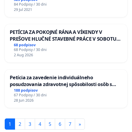
84 Podpisy / 30 dni
29 Jul 2021
PETÍCIA ZA POKOJNÉ RÁNA A VÍKENDY V
PREŠOVE HLUČNÉ STAVEBNÉ PRÁCE V SOBOTU
LEN OD 9.00 DO 13.00 HOD., CEZ PRACOVNÝ
68 podpisov
68 Podpisy / 30 dni
TÝŽDEŇ CIEĽ 8.00 – 18.00 HOD. A PRAVIDELNÁ
2 Aug 2026
KONTROLA STAVBY C-AREA NA
ĎUMBIERSKEJ/MAGU
Petícia za zavedenie individuálneho
posudzovania zdravotnej spôsobilosti osôb s
diabetom 1. a 2. typu pri prijímaní do
188 podpisov
67 Podpisy / 30 dni
Policajného zboru SR
28 Jun 2026
1
2
3
4
5
6
7
»