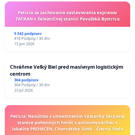
Petícia za zachovanie zastavovania expresov
TATRAN v železničnej stanici Považská Bystrica
5 542 podpisov
418 Podpisy / 30 dni
15 Jun 2026
Chráňme Veľký Biel pred masívnym logistickým
centrom
304 podpisov
304 Podpisy / 30 dni
23 Jul 2026
Petícia: Nesúhlas s umiestnením výstavby čerpacej
stanice pohonných hmôt s autoumyvárňou v
lokalite PROMCEN, Chorvátsky Grob - Čierna Voda