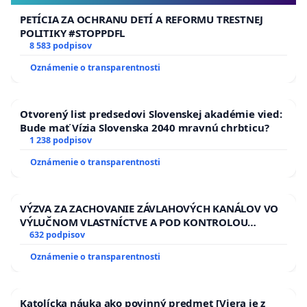
PETÍCIA ZA OCHRANU DETÍ A REFORMU TRESTNEJ
POLITIKY #STOPPDFL
8 583 podpisov
Oznámenie o transparentnosti
Otvorený list predsedovi Slovenskej akadémie vied:
Bude mať Vízia Slovenska 2040 mravnú chrbticu?
1 238 podpisov
Oznámenie o transparentnosti
VÝZVA ZA ZACHOVANIE ZÁVLAHOVÝCH KANÁLOV VO
VÝLUČNOM VLASTNÍCTVE A POD KONTROLOU
SLOVENSKEJ REPUBLIKY & žiadosť na riešenie
632 podpisov
zanedbaného stavu závlahových a odvodňovacích
Oznámenie o transparentnosti
kanálov na Slovensku
Katolícka náuka ako povinný predmet [Viera je z