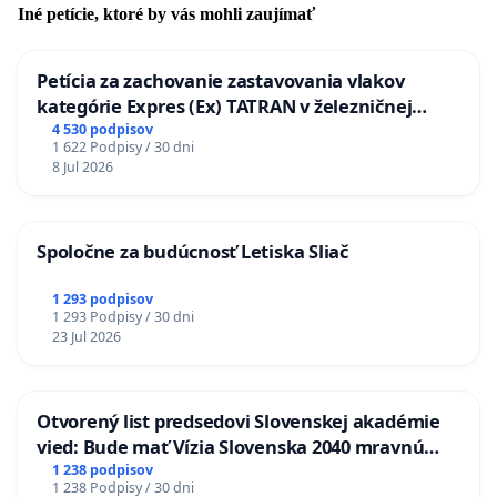
Iné petície, ktoré by vás mohli zaujímať
Petícia za zachovanie zastavovania vlakov
kategórie Expres (Ex) TATRAN v železničnej
stanici Púchov
4 530 podpisov
1 622 Podpisy / 30 dni
8 Jul 2026
Spoločne za budúcnosť Letiska Sliač
1 293 podpisov
1 293 Podpisy / 30 dni
23 Jul 2026
Otvorený list predsedovi Slovenskej akadémie
vied: Bude mať Vízia Slovenska 2040 mravnú
chrbticu?
1 238 podpisov
1 238 Podpisy / 30 dni