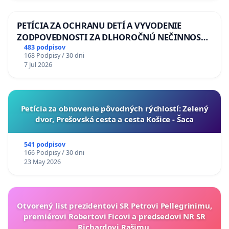
PETÍCIA ZA OCHRANU DETÍ A VYVODENIE
ZODPOVEDNOSTI ZA DLHOROČNÚ NEČINNOSŤ
A ZLYHANIE ŠTÁTU
483 podpisov
168 Podpisy / 30 dni
7 Jul 2026
​Petícia za obnovenie pôvodných rýchlostí: Zelený
dvor, Prešovská cesta a cesta Košice - Šaca
541 podpisov
166 Podpisy / 30 dni
23 May 2026
Otvorený list prezidentovi SR Petrovi Pellegrinimu,
premiérovi Robertovi Ficovi a predsedovi NR SR
Richardovi Rašimu.