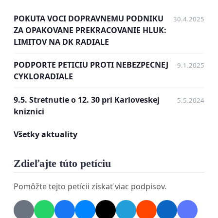
zrealizovalo opatrenie zamedzenia Nadmerného
POKUTA VOCI DOPRAVNEMU PODNIKU
30.4.2025
hluku
Novej električkovej trati po rekonštrukcii
ZA OPAKOVANE PREKRACOVANIE HLUK:
v Karlovej Vsi na ulici Karloveská ul.,
LIMITOV NA DK RADIALE
a to po celej džke, kde prejazdy všetkych druhov
PODPORTE PETICIU PROTI NEBEZPECNEJ
9.1.2025
električiek - staré, novšie úplne nové
vytvárajú
CYKLORADIALE
REZONUJUCI hluk, ktorý určite prevyšuje
9.5. Stretnutie o 12. 30 pri Karloveskej
5.5.2024
parametre NOVEJ TRATE a hygienickej úrovne !
kniznici
Všetky aktuality
Zdieľajte túto petíciu
Pomôžte tejto petícii získať viac podpisov.