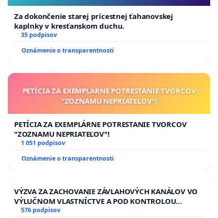
Za dokončenie starej prícestnej ťahanovskej
kaplnky v kresťanskom duchu.
35 podpisov
Oznámenie o transparentnosti
PETÍCIA ZA EXEMPLÁRNE POTRESTANIE TVORCOV
"ZOZNAMU NEPRIATEĽOV"!
PETÍCIA ZA EXEMPLÁRNE POTRESTANIE TVORCOV
"ZOZNAMU NEPRIATEĽOV"!
1 051 podpisov
Oznámenie o transparentnosti
VÝZVA ZA ZACHOVANIE ZÁVLAHOVÝCH KANÁLOV VO
VÝLUČNOM VLASTNÍCTVE A POD KONTROLOU
SLOVENSKEJ REPUBLIKY & žiadosť na riešenie
576 podpisov