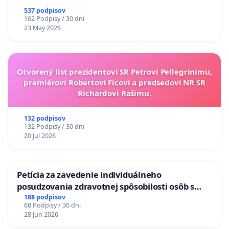
537 podpisov
162 Podpisy / 30 dni
23 May 2026
Otvorený list prezidentovi SR Petrovi Pellegrinimu,
premiérovi Robertovi Ficovi a predsedovi NR SR
Richardovi Rašimu.
132 podpisov
132 Podpisy / 30 dni
20 Jul 2026
Petícia za zavedenie individuálneho
posudzovania zdravotnej spôsobilosti osôb s
diabetom 1. a 2. typu pri prijímaní do
188 podpisov
68 Podpisy / 30 dni
Policajného zboru SR
28 Jun 2026