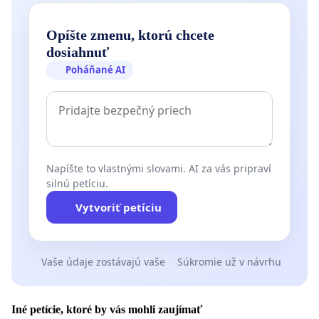
Opíšte zmenu, ktorú chcete
dosiahnuť
Poháňané AI
Napíšte to vlastnými slovami. AI za vás pripraví
silnú petíciu.
Vytvoriť petíciu
Vaše údaje zostávajú vaše
Súkromie už v návrhu
Iné petície, ktoré by vás mohli zaujímať