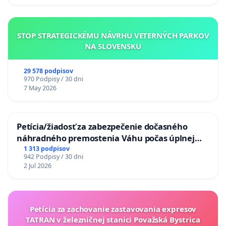
STOP STRATEGICKÉMU NÁVRHU VETERNÝCH PARKOV
NA SLOVENSKU
29 578 podpisov
970 Podpisy / 30 dni
7 May 2026
Petícia/žiadosť za zabezpečenie dočasného
náhradného premostenia Váhu počas úplnej
uzávery Vážskeho mosta v Komárne
1 313 podpisov
942 Podpisy / 30 dni
2 Jul 2026
Petícia za zachovanie zastavovania expresov
TATRAN v železničnej stanici Považská Bystrica