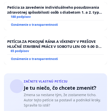
Petícia za zavedenie individuálneho posudzovania
zdravotnej spôsobilosti osôb s diabetom 1. a 2. typu
pri prijímaní do Policajného zboru SR
188 podpisov
Oznámenie o transparentnosti
PETÍCIA ZA POKOJNÉ RÁNA A VÍKENDY V PREŠOVE
HLUČNÉ STAVEBNÉ PRÁCE V SOBOTU LEN OD 9.00 DO
13.00 HOD., CEZ PRACOVNÝ TÝŽDEŇ CIEĽ 8.00 – 18.00
65 podpisov
HOD. A PRAVIDELNÁ KONTROLA STAVBY C-AREA NA
Oznámenie o transparentnosti
ĎUMBIERSKEJ/MAGU
ZAČNITE VLASTNÚ PETÍCIU
Je tu niečo, čo chcete zmeniť?
Zmena sa nestane tým, že zostaneme ticho.
Autor tejto petície sa postavil a podnikol kroky.
Spravíte to isté?