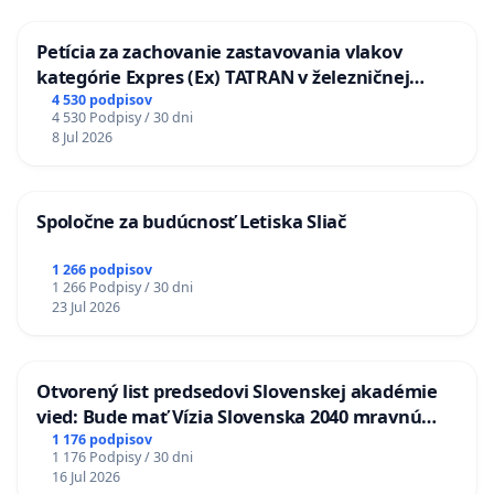
Petícia za zachovanie zastavovania vlakov
kategórie Expres (Ex) TATRAN v železničnej
stanici Púchov
4 530 podpisov
4 530 Podpisy / 30 dni
8 Jul 2026
Spoločne za budúcnosť Letiska Sliač
1 266 podpisov
1 266 Podpisy / 30 dni
23 Jul 2026
Otvorený list predsedovi Slovenskej akadémie
vied: Bude mať Vízia Slovenska 2040 mravnú
chrbticu?
1 176 podpisov
1 176 Podpisy / 30 dni
16 Jul 2026