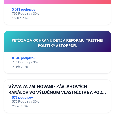
5 541 podpisov
792 Podpisy / 30 dni
15 Jun 2026
PETÍCIA ZA OCHRANU DETÍ A REFORMU TRESTNEJ
POLITIKY #STOPPDFL
8 546 podpisov
746 Podpisy / 30 dni
2 Feb 2026
VÝZVA ZA ZACHOVANIE ZÁVLAHOVÝCH
KANÁLOV VO VÝLUČNOM VLASTNÍCTVE A POD
KONTROLOU SLOVENSKEJ REPUBLIKY & žiadosť
576 podpisov
576 Podpisy / 30 dni
na riešenie zanedbaného stavu závlahových a
23 Jul 2026
odvodňovacích kanálov na Slovensku