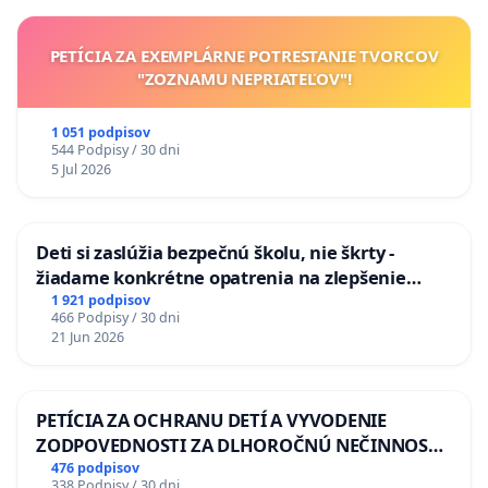
PETÍCIA ZA EXEMPLÁRNE POTRESTANIE TVORCOV
"ZOZNAMU NEPRIATEĽOV"!
1 051 podpisov
544 Podpisy / 30 dni
5 Jul 2026
Deti si zaslúžia bezpečnú školu, nie škrty -
žiadame konkrétne opatrenia na zlepšenie
situácie v školstve
1 921 podpisov
466 Podpisy / 30 dni
21 Jun 2026
PETÍCIA ZA OCHRANU DETÍ A VYVODENIE
ZODPOVEDNOSTI ZA DLHOROČNÚ NEČINNOSŤ
A ZLYHANIE ŠTÁTU
476 podpisov
338 Podpisy / 30 dni