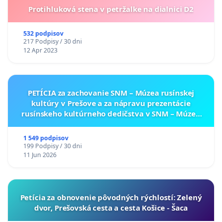
Protihluková stena v petržalke na dialnici D2
532 podpisov
217 Podpisy / 30 dni
12 Apr 2023
PETÍCIA za zachovanie SNM – Múzea rusínskej
kultúry v Prešove a za nápravu prezentácie
rusínskeho kultúrneho dedičstva v SNM – Múzeu
ukrajinskej kultúry vo Svidníku
1 549 podpisov
199 Podpisy / 30 dni
11 Jun 2026
​Petícia za obnovenie pôvodných rýchlostí: Zelený
dvor, Prešovská cesta a cesta Košice - Šaca