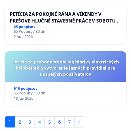
PETÍCIA ZA POKOJNÉ RÁNA A VÍKENDY V
PREŠOVE HLUČNÉ STAVEBNÉ PRÁCE V SOBOTU
LEN OD 9.00 DO 13.00 HOD., CEZ PRACOVNÝ
65 podpisov
65 Podpisy / 30 dni
TÝŽDEŇ CIEĽ 8.00 – 18.00 HOD. A PRAVIDELNÁ
2 Aug 2026
KONTROLA STAVBY C-AREA NA
ĎUMBIERSKEJ/MAGU
Petícia za prehodnotenie legislatívy elektrických
kolobežiek a vytvorenie jasných pravidiel pre
dospelých používateľov
616 podpisov
65 Podpisy / 30 dni
18 Jun 2026
1
2
3
4
5
6
7
»