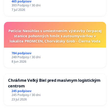
A ZLYHANIE ŠTÁTU
465 podpisov
393 Podpisy / 30 dni
7 Jul 2026
Petícia: Nesúhlas s umiestnením výstavby čerpacej
stanice pohonných hmôt s autoumyvárňou v
lokalite PROMCEN, Chorvátsky Grob - Čierna Voda
784 podpisov
249 Podpisy / 30 dni
8 Jun 2026
Chráňme Veľký Biel pred masívnym logistickým
centrom
245 podpisov
245 Podpisy / 30 dni
23 Jul 2026