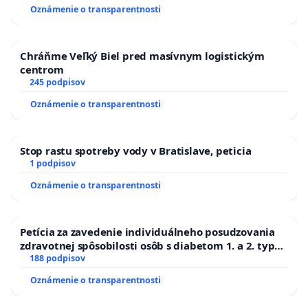
Oznámenie o transparentnosti
Chráňme Veľký Biel pred masívnym logistickým
centrom
245 podpisov
Oznámenie o transparentnosti
Stop rastu spotreby vody v Bratislave, peticia
1 podpisov
Oznámenie o transparentnosti
Petícia za zavedenie individuálneho posudzovania
zdravotnej spôsobilosti osôb s diabetom 1. a 2. typu
pri prijímaní do Policajného zboru SR
188 podpisov
Oznámenie o transparentnosti