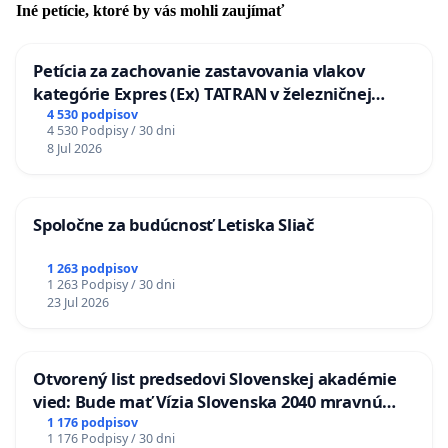
Iné petície, ktoré by vás mohli zaujímať
Petícia za zachovanie zastavovania vlakov
kategórie Expres (Ex) TATRAN v železničnej
stanici Púchov
4 530 podpisov
4 530 Podpisy / 30 dni
8 Jul 2026
Spoločne za budúcnosť Letiska Sliač
1 263 podpisov
1 263 Podpisy / 30 dni
23 Jul 2026
Otvorený list predsedovi Slovenskej akadémie
vied: Bude mať Vízia Slovenska 2040 mravnú
chrbticu?
1 176 podpisov
1 176 Podpisy / 30 dni