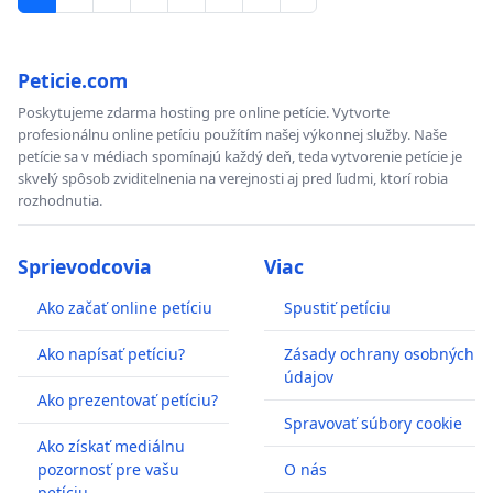
Peticie.com
Poskytujeme zdarma hosting pre online petície. Vytvorte
profesionálnu online petíciu použítím našej výkonnej služby. Naše
petície sa v médiach spomínajú každý deň, teda vytvorenie petície je
skvelý spôsob zviditelnenia na verejnosti aj pred ľudmi, ktorí robia
rozhodnutia.
Sprievodcovia
Viac
Ako začať online petíciu
Spustiť petíciu
Ako napísať petíciu?
Zásady ochrany osobných
údajov
Ako prezentovať petíciu?
Spravovať súbory cookie
Ako získať mediálnu
pozornosť pre vašu
O nás
petíciu