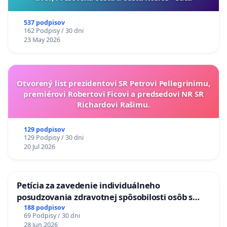
537 podpisov
162 Podpisy / 30 dni
23 May 2026
Otvorený list prezidentovi SR Petrovi Pellegrinimu,
premiérovi Robertovi Ficovi a predsedovi NR SR
Richardovi Rašimu.
129 podpisov
129 Podpisy / 30 dni
20 Jul 2026
Petícia za zavedenie individuálneho
posudzovania zdravotnej spôsobilosti osôb s
diabetom 1. a 2. typu pri prijímaní do
188 podpisov
69 Podpisy / 30 dni
Policajného zboru SR
28 Jun 2026