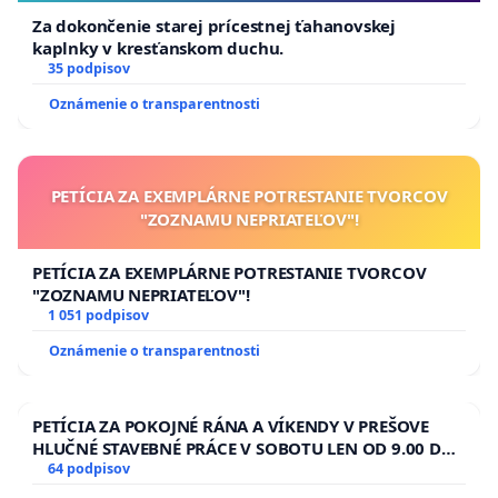
Za dokončenie starej prícestnej ťahanovskej
kaplnky v kresťanskom duchu.
35 podpisov
Oznámenie o transparentnosti
PETÍCIA ZA EXEMPLÁRNE POTRESTANIE TVORCOV
"ZOZNAMU NEPRIATEĽOV"!
PETÍCIA ZA EXEMPLÁRNE POTRESTANIE TVORCOV
"ZOZNAMU NEPRIATEĽOV"!
1 051 podpisov
Oznámenie o transparentnosti
PETÍCIA ZA POKOJNÉ RÁNA A VÍKENDY V PREŠOVE
HLUČNÉ STAVEBNÉ PRÁCE V SOBOTU LEN OD 9.00 DO
13.00 HOD., CEZ PRACOVNÝ TÝŽDEŇ CIEĽ 8.00 – 18.00
64 podpisov
HOD. A PRAVIDELNÁ KONTROLA STAVBY C-AREA NA