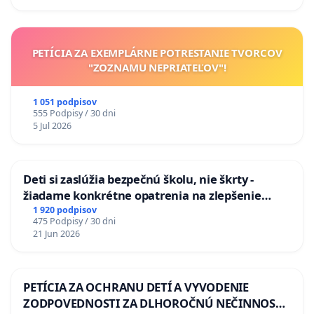
odvodňovacích kanálov na Slovensku
PETÍCIA ZA EXEMPLÁRNE POTRESTANIE TVORCOV
"ZOZNAMU NEPRIATEĽOV"!
1 051 podpisov
555 Podpisy / 30 dni
5 Jul 2026
Deti si zaslúžia bezpečnú školu, nie škrty -
žiadame konkrétne opatrenia na zlepšenie
situácie v školstve
1 920 podpisov
475 Podpisy / 30 dni
21 Jun 2026
PETÍCIA ZA OCHRANU DETÍ A VYVODENIE
ZODPOVEDNOSTI ZA DLHOROČNÚ NEČINNOSŤ