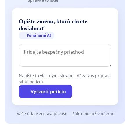
Spravíte to isté?
Opíšte zmenu, ktorú chcete
dosiahnuť
Poháňané AI
Napíšte to vlastnými slovami. AI za vás pripraví
silnú petíciu.
Vytvoriť petíciu
Vaše údaje zostávajú vaše
Súkromie už v návrhu