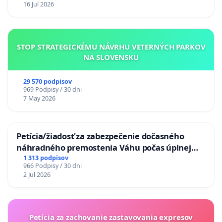
16 Jul 2026
STOP STRATEGICKÉMU NÁVRHU VETERNÝCH PARKOV
NA SLOVENSKU
29 570 podpisov
969 Podpisy / 30 dni
7 May 2026
Petícia/žiadosť za zabezpečenie dočasného
náhradného premostenia Váhu počas úplnej
uzávery Vážskeho mosta v Komárne
1 313 podpisov
966 Podpisy / 30 dni
2 Jul 2026
Petícia za zachovanie zastavovania expresov