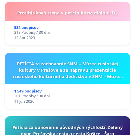
Protihluková stena v petržalke na dialnici D2
532 podpisov
218 Podpisy / 30 dni
12 Apr 2023
PETÍCIA za zachovanie SNM – Múzea rusínskej
kultúry v Prešove a za nápravu prezentácie
rusínskeho kultúrneho dedičstva v SNM – Múzeu
ukrajinskej kultúry vo Svidníku
1 549 podpisov
201 Podpisy / 30 dni
11 Jun 2026
​Petícia za obnovenie pôvodných rýchlostí: Zelený
dvor, Prešovská cesta a cesta Košice - Šaca