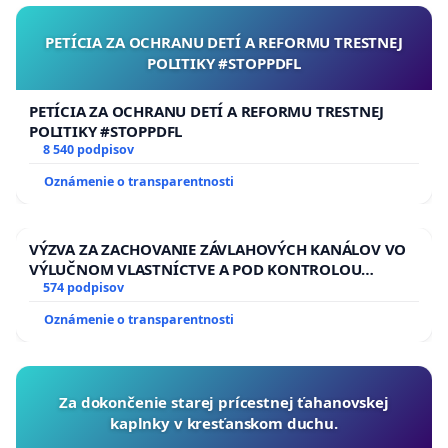
PETÍCIA ZA OCHRANU DETÍ A REFORMU TRESTNEJ
POLITIKY #STOPPDFL
PETÍCIA ZA OCHRANU DETÍ A REFORMU TRESTNEJ
POLITIKY #STOPPDFL
8 540 podpisov
Oznámenie o transparentnosti
VÝZVA ZA ZACHOVANIE ZÁVLAHOVÝCH KANÁLOV VO
VÝLUČNOM VLASTNÍCTVE A POD KONTROLOU
SLOVENSKEJ REPUBLIKY & žiadosť na riešenie
574 podpisov
zanedbaného stavu závlahových a odvodňovacích
Oznámenie o transparentnosti
kanálov na Slovensku
Za dokončenie starej prícestnej ťahanovskej
kaplnky v kresťanskom duchu.