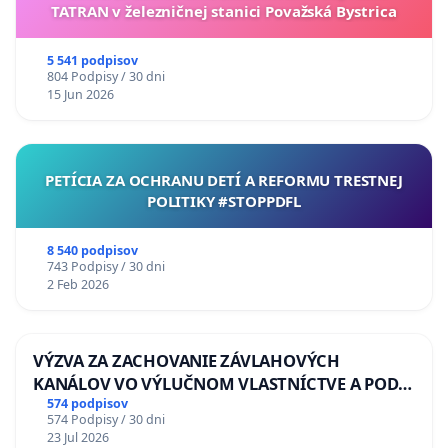
TATRAN v železničnej stanici Považská Bystrica
5 541 podpisov
804 Podpisy / 30 dni
15 Jun 2026
PETÍCIA ZA OCHRANU DETÍ A REFORMU TRESTNEJ
POLITIKY #STOPPDFL
8 540 podpisov
743 Podpisy / 30 dni
2 Feb 2026
VÝZVA ZA ZACHOVANIE ZÁVLAHOVÝCH
KANÁLOV VO VÝLUČNOM VLASTNÍCTVE A POD
KONTROLOU SLOVENSKEJ REPUBLIKY & žiadosť
574 podpisov
574 Podpisy / 30 dni
na riešenie zanedbaného stavu závlahových a
23 Jul 2026