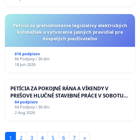
Petícia za prehodnotenie legislatívy elektrických
kolobežiek a vytvorenie jasných pravidiel pre
dospelých používateľov
616 podpisov
66 Podpisy / 30 dni
18 Jun 2026
PETÍCIA ZA POKOJNÉ RÁNA A VÍKENDY V
PREŠOVE HLUČNÉ STAVEBNÉ PRÁCE V SOBOTU
LEN OD 9.00 DO 13.00 HOD., CEZ PRACOVNÝ
64 podpisov
64 Podpisy / 30 dni
TÝŽDEŇ CIEĽ 8.00 – 18.00 HOD. A PRAVIDELNÁ
2 Aug 2026
KONTROLA STAVBY C-AREA NA
ĎUMBIERSKEJ/MAGU
1
2
3
4
5
6
7
»