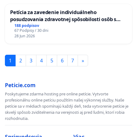
ĎUMBIERSKEJ/MAGU
Petícia za zavedenie individuálneho
posudzovania zdravotnej spôsobilosti osôb s
diabetom 1. a 2. typu pri prijímaní do
188 podpisov
67 Podpisy / 30 dni
Policajného zboru SR
28 Jun 2026
1
2
3
4
5
6
7
»
Peticie.com
Poskytujeme zdarma hosting pre online petície. Vytvorte
profesionálnu online petíciu použítím našej výkonnej služby. Naše
petície sa v médiach spomínajú každý deň, teda vytvorenie petície je
skvelý spôsob zviditelnenia na verejnosti aj pred ľudmi, ktorí robia
rozhodnutia.
Sprievodcovia
Viac