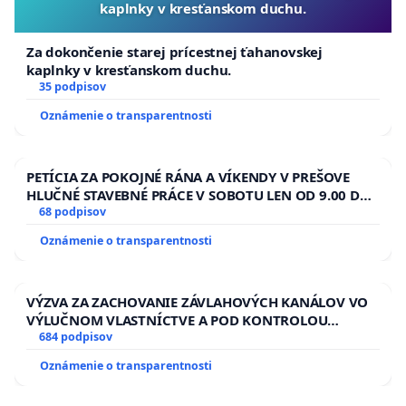
kaplnky v kresťanskom duchu.
Za dokončenie starej prícestnej ťahanovskej
kaplnky v kresťanskom duchu.
35 podpisov
Oznámenie o transparentnosti
PETÍCIA ZA POKOJNÉ RÁNA A VÍKENDY V PREŠOVE
HLUČNÉ STAVEBNÉ PRÁCE V SOBOTU LEN OD 9.00 DO
13.00 HOD., CEZ PRACOVNÝ TÝŽDEŇ CIEĽ 8.00 – 18.00
68 podpisov
HOD. A PRAVIDELNÁ KONTROLA STAVBY C-AREA NA
Oznámenie o transparentnosti
ĎUMBIERSKEJ/MAGU
VÝZVA ZA ZACHOVANIE ZÁVLAHOVÝCH KANÁLOV VO
VÝLUČNOM VLASTNÍCTVE A POD KONTROLOU
SLOVENSKEJ REPUBLIKY & žiadosť na riešenie
684 podpisov
zanedbaného stavu závlahových a odvodňovacích
Oznámenie o transparentnosti
kanálov na Slovensku