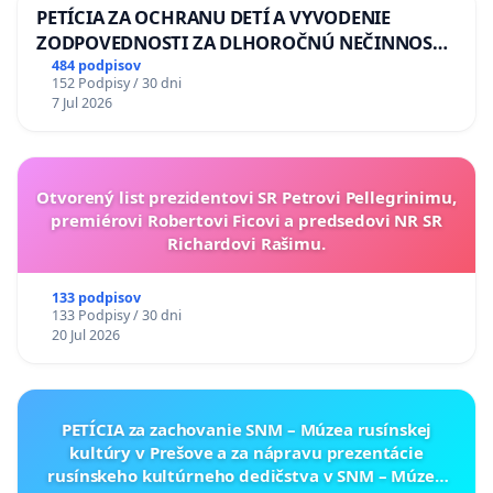
PETÍCIA ZA OCHRANU DETÍ A VYVODENIE
ZODPOVEDNOSTI ZA DLHOROČNÚ NEČINNOSŤ
A ZLYHANIE ŠTÁTU
484 podpisov
152 Podpisy / 30 dni
7 Jul 2026
Otvorený list prezidentovi SR Petrovi Pellegrinimu,
premiérovi Robertovi Ficovi a predsedovi NR SR
Richardovi Rašimu.
133 podpisov
133 Podpisy / 30 dni
20 Jul 2026
PETÍCIA za zachovanie SNM – Múzea rusínskej
kultúry v Prešove a za nápravu prezentácie
rusínskeho kultúrneho dedičstva v SNM – Múzeu