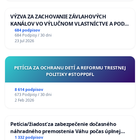
VÝZVA ZA ZACHOVANIE ZÁVLAHOVÝCH
KANÁLOV VO VÝLUČNOM VLASTNÍCTVE A POD
KONTROLOU SLOVENSKEJ REPUBLIKY & žiadosť
684 podpisov
684 Podpisy / 30 dni
na riešenie zanedbaného stavu závlahových a
23 Jul 2026
odvodňovacích kanálov na Slovensku
PETÍCIA ZA OCHRANU DETÍ A REFORMU TRESTNEJ
POLITIKY #STOPPDFL
8 614 podpisov
673 Podpisy / 30 dni
2 Feb 2026
Petícia/žiadosť za zabezpečenie dočasného
náhradného premostenia Váhu počas úplnej
uzávery Vážskeho mosta v Komárne
1 332 podpisov