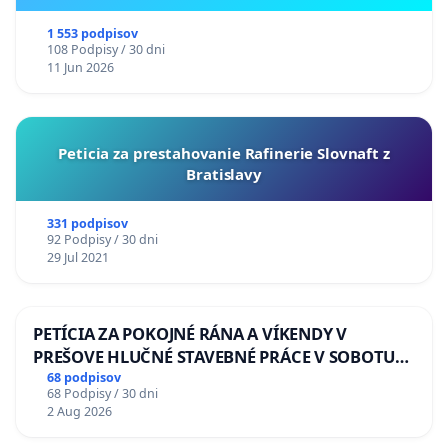
ukrajinskej kultúry vo Svidníku
1 553 podpisov
108 Podpisy / 30 dni
11 Jun 2026
Peticia za prestahovanie Rafinerie Slovnaft z
Bratislavy
331 podpisov
92 Podpisy / 30 dni
29 Jul 2021
PETÍCIA ZA POKOJNÉ RÁNA A VÍKENDY V
PREŠOVE HLUČNÉ STAVEBNÉ PRÁCE V SOBOTU
LEN OD 9.00 DO 13.00 HOD., CEZ PRACOVNÝ
68 podpisov
68 Podpisy / 30 dni
TÝŽDEŇ CIEĽ 8.00 – 18.00 HOD. A PRAVIDELNÁ
2 Aug 2026
KONTROLA STAVBY C-AREA NA