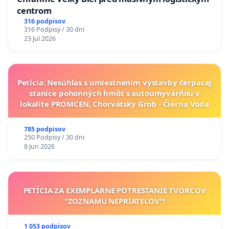
centrom
316 podpisov
316 Podpisy / 30 dni
23 Jul 2026
Petícia: Nesúhlas s umiestnením výstavby čerpacej
stanice pohonných hmôt s autoumyvárňou v
lokalite PROMCEN, Chorvátsky Grob - Čierna Voda
785 podpisov
250 Podpisy / 30 dni
8 Jun 2026
PETÍCIA ZA EXEMPLÁRNE POTRESTANIE TVORCOV
"ZOZNAMU NEPRIATEĽOV"!
1 053 podpisov