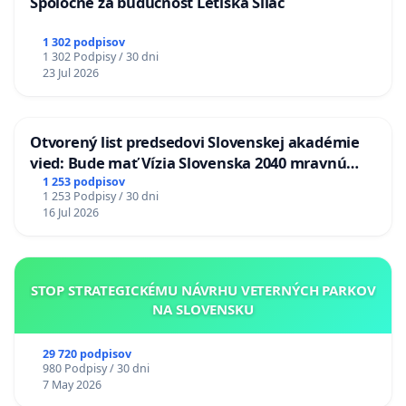
Spoločne za budúcnosť Letiska Sliač
1 302 podpisov
1 302 Podpisy / 30 dni
23 Jul 2026
Otvorený list predsedovi Slovenskej akadémie
vied: Bude mať Vízia Slovenska 2040 mravnú
chrbticu?
1 253 podpisov
1 253 Podpisy / 30 dni
16 Jul 2026
STOP STRATEGICKÉMU NÁVRHU VETERNÝCH PARKOV
NA SLOVENSKU
29 720 podpisov
980 Podpisy / 30 dni
7 May 2026