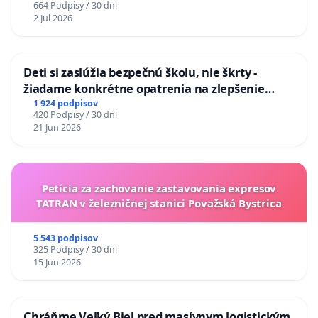
664 Podpisy / 30 dni
2 Jul 2026
Deti si zaslúžia bezpečnú školu, nie škrty -
žiadame konkrétne opatrenia na zlepšenie
situácie v školstve
1 924 podpisov
420 Podpisy / 30 dni
21 Jun 2026
Petícia za zachovanie zastavovania expresov
TATRAN v železničnej stanici Považská Bystrica
5 543 podpisov
325 Podpisy / 30 dni
15 Jun 2026
Chráňme Veľký Biel pred masívnym logistickým