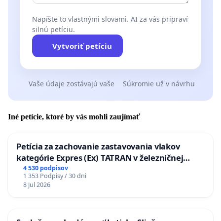
Napíšte to vlastnými slovami. AI za vás pripraví
silnú petíciu.
Vytvoriť petíciu
Vaše údaje zostávajú vaše
Súkromie už v návrhu
Iné petície, ktoré by vás mohli zaujímať
Petícia za zachovanie zastavovania vlakov
kategórie Expres (Ex) TATRAN v železničnej
stanici Púchov
4 530 podpisov
1 353 Podpisy / 30 dni
8 Jul 2026