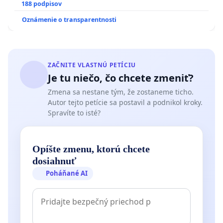
pri prijímaní do Policajného zboru SR
188 podpisov
Oznámenie o transparentnosti
ZAČNITE VLASTNÚ PETÍCIU
Je tu niečo, čo chcete zmeniť?
Zmena sa nestane tým, že zostaneme ticho.
Autor tejto petície sa postavil a podnikol kroky.
Spravíte to isté?
Opíšte zmenu, ktorú chcete
dosiahnuť
Poháňané AI