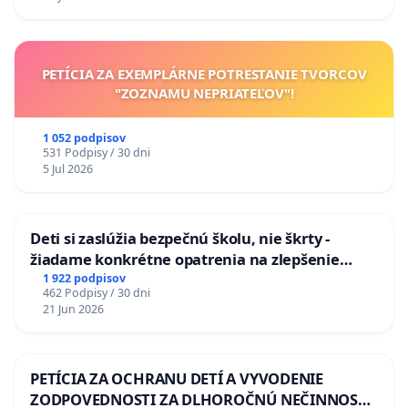
odvodňovacích kanálov na Slovensku
PETÍCIA ZA EXEMPLÁRNE POTRESTANIE TVORCOV
"ZOZNAMU NEPRIATEĽOV"!
1 052 podpisov
531 Podpisy / 30 dni
5 Jul 2026
Deti si zaslúžia bezpečnú školu, nie škrty -
žiadame konkrétne opatrenia na zlepšenie
situácie v školstve
1 922 podpisov
462 Podpisy / 30 dni
21 Jun 2026
PETÍCIA ZA OCHRANU DETÍ A VYVODENIE
ZODPOVEDNOSTI ZA DLHOROČNÚ NEČINNOSŤ