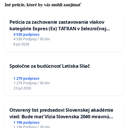
Iné petície, ktoré by vás mohli zaujímať
Petícia za zachovanie zastavovania vlakov
kategórie Expres (Ex) TATRAN v železničnej
stanici Púchov
4 530 podpisov
4 530 Podpisy / 30 dni
8 Jul 2026
Spoločne za budúcnosť Letiska Sliač
1 279 podpisov
1 279 Podpisy / 30 dni
23 Jul 2026
Otvorený list predsedovi Slovenskej akadémie
vied: Bude mať Vízia Slovenska 2040 mravnú
chrbticu?
1 196 podpisov
1 196 Podpisy / 30 dni