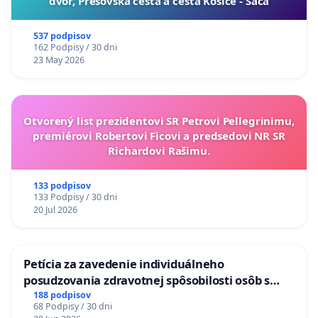
dvor, Prešovská cesta a cesta Košice - Šaca
537 podpisov
162 Podpisy / 30 dni
23 May 2026
Otvorený list prezidentovi SR Petrovi Pellegrinimu,
premiérovi Robertovi Ficovi a predsedovi NR SR
Richardovi Rašimu.
133 podpisov
133 Podpisy / 30 dni
20 Jul 2026
Petícia za zavedenie individuálneho
posudzovania zdravotnej spôsobilosti osôb s
diabetom 1. a 2. typu pri prijímaní do
188 podpisov
68 Podpisy / 30 dni
Policajného zboru SR