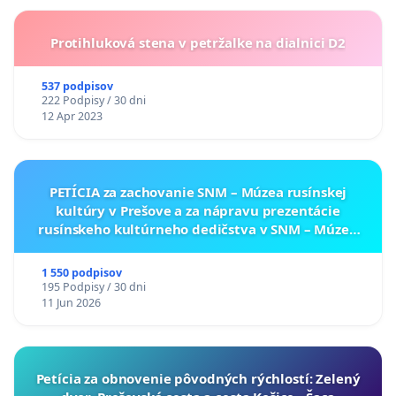
Protihluková stena v petržalke na dialnici D2
537 podpisov
222 Podpisy / 30 dni
12 Apr 2023
PETÍCIA za zachovanie SNM – Múzea rusínskej
kultúry v Prešove a za nápravu prezentácie
rusínskeho kultúrneho dedičstva v SNM – Múzeu
ukrajinskej kultúry vo Svidníku
1 550 podpisov
195 Podpisy / 30 dni
11 Jun 2026
​Petícia za obnovenie pôvodných rýchlostí: Zelený