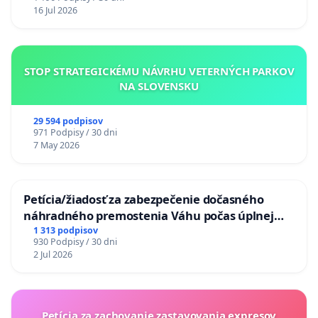
16 Jul 2026
STOP STRATEGICKÉMU NÁVRHU VETERNÝCH PARKOV
NA SLOVENSKU
29 594 podpisov
971 Podpisy / 30 dni
7 May 2026
Petícia/žiadosť za zabezpečenie dočasného
náhradného premostenia Váhu počas úplnej
uzávery Vážskeho mosta v Komárne
1 313 podpisov
930 Podpisy / 30 dni
2 Jul 2026
Petícia za zachovanie zastavovania expresov