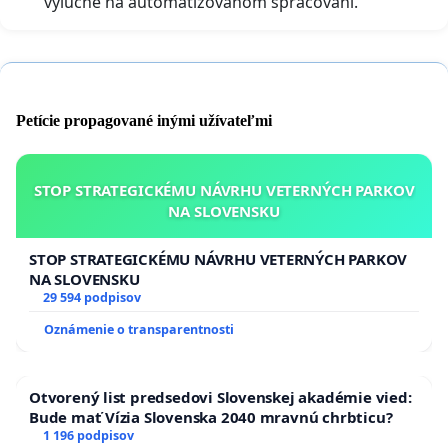
výlučne na automatizovanom spracovaní.
Petície propagované inými užívateľmi
STOP STRATEGICKÉMU NÁVRHU VETERNÝCH PARKOV
NA SLOVENSKU
STOP STRATEGICKÉMU NÁVRHU VETERNÝCH PARKOV
NA SLOVENSKU
29 594 podpisov
Oznámenie o transparentnosti
Otvorený list predsedovi Slovenskej akadémie vied:
Bude mať Vízia Slovenska 2040 mravnú chrbticu?
1 196 podpisov