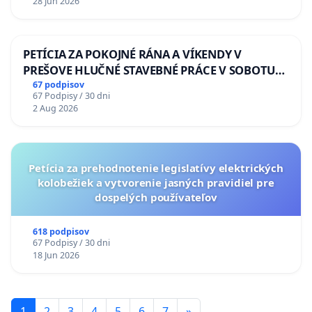
28 Jun 2026
PETÍCIA ZA POKOJNÉ RÁNA A VÍKENDY V
PREŠOVE HLUČNÉ STAVEBNÉ PRÁCE V SOBOTU
LEN OD 9.00 DO 13.00 HOD., CEZ PRACOVNÝ
67 podpisov
67 Podpisy / 30 dni
TÝŽDEŇ CIEĽ 8.00 – 18.00 HOD. A PRAVIDELNÁ
2 Aug 2026
KONTROLA STAVBY C-AREA NA
ĎUMBIERSKEJ/MAGU
Petícia za prehodnotenie legislatívy elektrických
kolobežiek a vytvorenie jasných pravidiel pre
dospelých používateľov
618 podpisov
67 Podpisy / 30 dni
18 Jun 2026
1
2
3
4
5
6
7
»