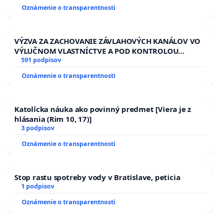
Oznámenie o transparentnosti
VÝZVA ZA ZACHOVANIE ZÁVLAHOVÝCH KANÁLOV VO
VÝLUČNOM VLASTNÍCTVE A POD KONTROLOU
SLOVENSKEJ REPUBLIKY & žiadosť na riešenie
591 podpisov
zanedbaného stavu závlahových a odvodňovacích
Oznámenie o transparentnosti
kanálov na Slovensku
Katolícka náuka ako povinný predmet [Viera je z
hlásania (Rim 10, 17)]
3 podpisov
Oznámenie o transparentnosti
Stop rastu spotreby vody v Bratislave, peticia
1 podpisov
Oznámenie o transparentnosti