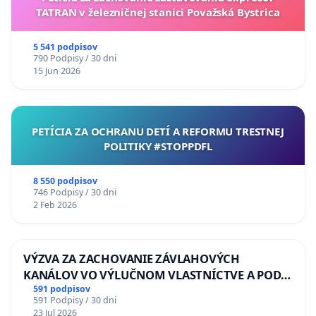
TATRAN v železničnej stanici Považská Bystrica
5 541 podpisov
790 Podpisy / 30 dni
15 Jun 2026
PETÍCIA ZA OCHRANU DETÍ A REFORMU TRESTNEJ
POLITIKY #STOPPDFL
8 550 podpisov
746 Podpisy / 30 dni
2 Feb 2026
VÝZVA ZA ZACHOVANIE ZÁVLAHOVÝCH
KANÁLOV VO VÝLUČNOM VLASTNÍCTVE A POD
KONTROLOU SLOVENSKEJ REPUBLIKY & žiadosť
591 podpisov
591 Podpisy / 30 dni
na riešenie zanedbaného stavu závlahových a
23 Jul 2026