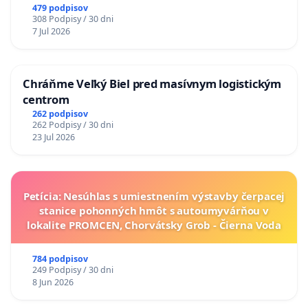
A ZLYHANIE ŠTÁTU
479 podpisov
308 Podpisy / 30 dni
7 Jul 2026
Chráňme Veľký Biel pred masívnym logistickým
centrom
262 podpisov
262 Podpisy / 30 dni
23 Jul 2026
Petícia: Nesúhlas s umiestnením výstavby čerpacej
stanice pohonných hmôt s autoumyvárňou v
lokalite PROMCEN, Chorvátsky Grob - Čierna Voda
784 podpisov
249 Podpisy / 30 dni
8 Jun 2026