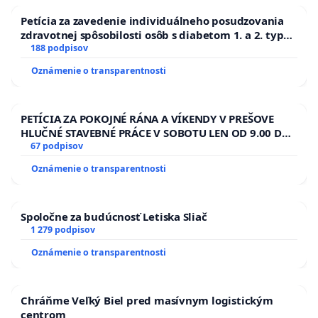
Petícia za zavedenie individuálneho posudzovania
zdravotnej spôsobilosti osôb s diabetom 1. a 2. typu
pri prijímaní do Policajného zboru SR
188 podpisov
Oznámenie o transparentnosti
PETÍCIA ZA POKOJNÉ RÁNA A VÍKENDY V PREŠOVE
HLUČNÉ STAVEBNÉ PRÁCE V SOBOTU LEN OD 9.00 DO
13.00 HOD., CEZ PRACOVNÝ TÝŽDEŇ CIEĽ 8.00 – 18.00
67 podpisov
HOD. A PRAVIDELNÁ KONTROLA STAVBY C-AREA NA
Oznámenie o transparentnosti
ĎUMBIERSKEJ/MAGU
Spoločne za budúcnosť Letiska Sliač
1 279 podpisov
Oznámenie o transparentnosti
Chráňme Veľký Biel pred masívnym logistickým
centrom