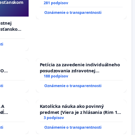
resťanskom
281 podpisov
Oznámenie o transparentnosti
estnej
esťanskom
ti
Petícia za zavedenie individuálneho
VO
posudzovania zdravotnej
A POD
spôsobilosti osôb s diabetom 1. a 2.
188 podpisov
REPUBLIKY
typu pri prijímaní do Policajného
ti
Oznámenie o transparentnosti
nedbaného
zboru SR
dňovacích
 A
Katolícka náuka ako povinný
NÉ
predmet [Viera je z hlásania (Rim 10,
U LEN OD
17)]
3 podpisov
PRACOVNÝ
ti
Oznámenie o transparentnosti
HOD. A