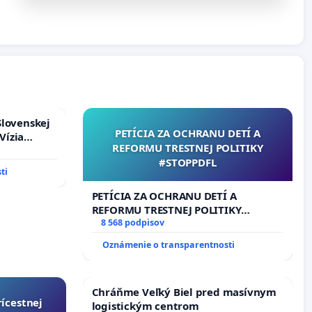
Slovenskej
PETÍCIA ZA OCHRANU DETÍ A
Vízia
REFORMU TRESTNEJ POLITIKY
rbticu?
#STOPPDFL
ti
PETÍCIA ZA OCHRANU DETÍ A
REFORMU TRESTNEJ POLITIKY
#STOPPDFL
8 568 podpisov
Oznámenie o transparentnosti
Chráňme Veľký Biel pred masívnym
rícestnej
logistickým centrom