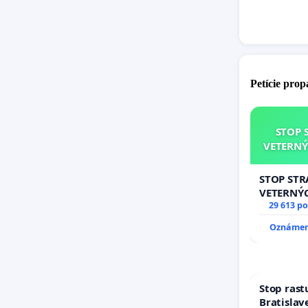
Petície pro
STOP 
VETERNÝ
STOP ST
VETERNÝ
29 613 p
Oznámeni
Stop rast
Bratislave