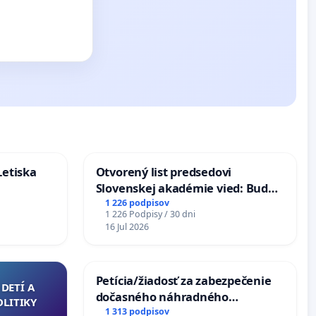
Letiska
Otvorený list predsedovi
Slovenskej akadémie vied: Bude
mať Vízia Slovenska 2040 mravnú
1 226 podpisov
1 226 Podpisy / 30 dni
chrbticu?
16 Jul 2026
Petícia/žiadosť za zabezpečenie
DETÍ A
dočasného náhradného
OLITIKY
premostenia Váhu počas úplnej
1 313 podpisov