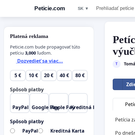
Peticie.com
Prehliadať petície
SK ▼
Platená reklama
Petí
Peticie.com bude propagovať túto
výuč
petíciu
3,000
ľuďom.
Dozvedieť sa viac...
Tomá
T
5 €
10 €
20 €
40 €
80 €
Zdi
Spôsob platby
Petí
PayPal
Google Pay
Apple Pay
Kreditná Karta
Petícia 
Spôsob platby
PayPal
Kreditná Karta
Po dnešn