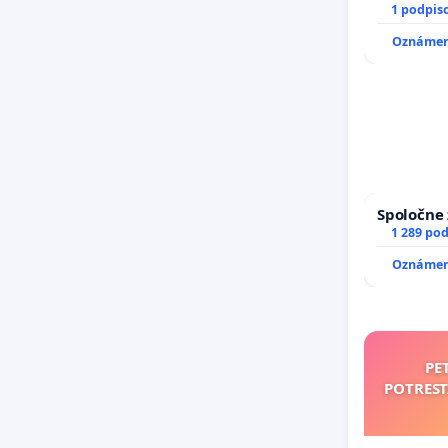
1 podpis
Oznámeni
Spoločne 
1 289 po
Oznámeni
PE
POTRES