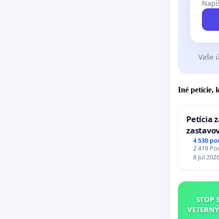
Napíš
Vaše ú
Iné petície,
Petícia 
zastavov
Expres (
4 530 po
2 419 Pod
stanici 
8 Jul 202
STOP 
VETERNÝ