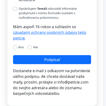
Oprávňujem
Tomáš
odovzdať informácie
poskytnuté v tomto formulári osobám s
rozhodovacou právomocou.
Mám aspoň 16 rokov a súhlasím so
zásadami ochrany osobných údajov tejto
petície
.
Áno
Nie
Podpísať
Dostanete e-mail s odkazom na potvrdenie
vášho podpisu. Ak chcete dostávať naše
maily, prosím, pridajte si
info@peticie.com
do svojho adresára alebo do zoznamu
bezpečných odosielateľov.