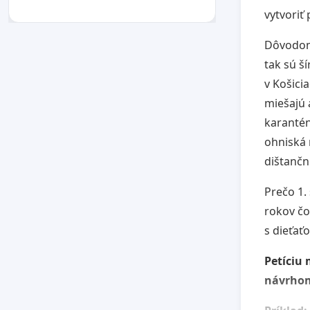
vytvoriť 
Dôvodom 
tak sú ší
v Košicia
miešajú 
karantén
ohniská 
dištančn
Prečo 1. 
rokov čo
s dieťať
Petíciu 
návrhom