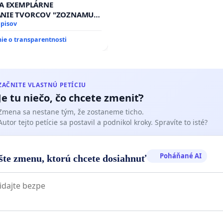
PRAVIDELNÁ KONTROLA ST
ZA EXEMPLÁRNE
AREA NA ĎUMBIERSKEJ/M
ANIE TVORCOV "ZOZNAMU
ĽOV"!
dpisov
e o transparentnosti
ZAČNITE VLASTNÚ PETÍCIU
Je tu niečo, čo chcete zmeniť?
Zmena sa nestane tým, že zostaneme ticho.
Autor tejto petície sa postavil a podnikol kroky. Spravíte to isté?
Poháňané AI
šte zmenu, ktorú chcete dosiahnuť