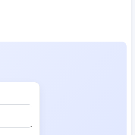
AVBY C-
AGU