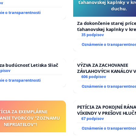
ťahanovskej kaplnky v k
ov
duchu.
e o transparentnosti
Za dokončenie starej príc
ťahanovskej kaplnky v kr
duchu.
35 podpisov
Oznámenie o transparentnos
za budúcnosť Letiska Sliač
VÝZVA ZA ZACHOVANIE
dpisov
ZÁVLAHOVÝCH KANÁLOV 
VÝLUČNOM VLASTNÍCTVE 
606 podpisov
e o transparentnosti
KONTROLOU SLOVENSKEJ 
Oznámenie o transparentnos
& žiadosť na riešenie za
stavu závlahových a odvo
kanálov na Slovensku
PETÍCIA ZA POKOJNÉ RÁNA
TÍCIA ZA EXEMPLÁRNE
VÍKENDY V PREŠOVE HLUČ
TANIE TVORCOV "ZOZNAMU
STAVEBNÉ PRÁCE V SOBOT
67 podpisov
NEPRIATEĽOV"!
9.00 DO 13.00 HOD., CEZ 
Oznámenie o transparentnos
TÝŽDEŇ CIEĽ 8.00 – 18.00 