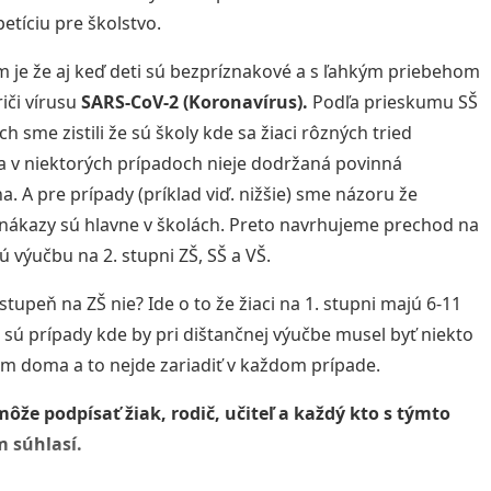
petíciu pre školstvo.
je že aj keď deti sú bezpríznakové a s ľahkým priebehom
riči vírusu
SARS-CoV-2 (Koronavírus).
Podľa prieskumu SŠ
ch sme zistili že sú školy kde sa žiaci rôzných tried
a v niektorých prípadoch nieje dodržaná povinná
a. A pre prípady (príklad viď. nižšie) sme názoru že
nákazy sú hlavne v školách. Preto navrhujeme prechod na
ú výučbu na 2. stupni ZŠ, SŠ a VŠ.
stupeň na ZŠ nie? Ide o to že žiaci na 1. stupni majú 6-11
 sú prípady kde by pri dištančnej výučbe musel byť niekto
om doma a to nejde zariadiť v každom prípade.
môže podpísať žiak, rodič, učiteľ a každý kto s týmto
 súhlasí.