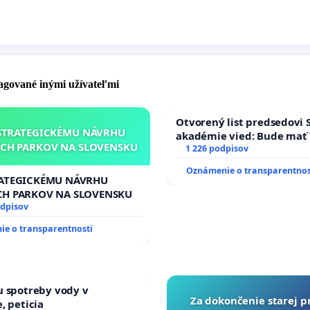
pagované inými užívateľmi
Otvorený list predsedovi 
STRATEGICKÉMU NÁVRHU
akadémie vied: Bude mať 
CH PARKOV NA SLOVENSKU
Slovenska 2040 mravnú ch
1 226 podpisov
Oznámenie o transparentnos
RATEGICKÉMU NÁVRHU
CH PARKOV NA SLOVENSKU
odpisov
e o transparentnosti
u spotreby vody v
Za dokončenie starej p
, peticia