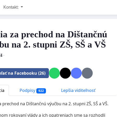
Kontakt:
cia za prechod na Dištančnú
bu na 2. stupni ZŠ, SŠ a VŠ
š
·
eľať na Facebooku (26)
cia
Podpisy
Lepšia viditeľnosť
922
za prechod na Dištančnú výučbu na 2. stupni ZŠ, SŠ a VŠ.
om rokovaní vlády a ich opatreniach sme sa rozhodli