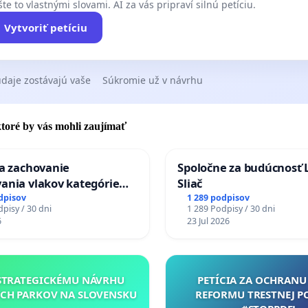
te to vlastnými slovami. AI za vás pripraví silnú petíciu.
Vytvoriť petíciu
daje zostávajú vaše
Súkromie už v návrhu
 ktoré by vás mohli zaujímať
za zachovanie
Spoločne za budúcnosť 
ania vlakov kategórie
Sliač
Ex) TATRAN v železničnej
dpisov
1 289 podpisov
pisy / 30 dni
1 289 Podpisy / 30 dni
Púchov
6
23 Jul 2026
STRATEGICKÉMU NÁVRHU
PETÍCIA ZA OCHRANU 
CH PARKOV NA SLOVENSKU
REFORMU TRESTNEJ P