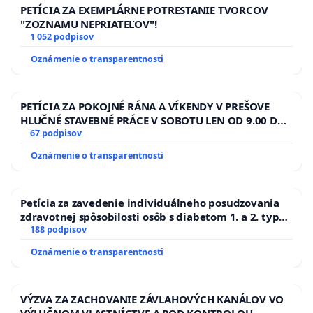
PETÍCIA ZA EXEMPLÁRNE POTRESTANIE TVORCOV
"ZOZNAMU NEPRIATEĽOV"!
1 052 podpisov
Oznámenie o transparentnosti
PETÍCIA ZA POKOJNÉ RÁNA A VÍKENDY V PREŠOVE
HLUČNÉ STAVEBNÉ PRÁCE V SOBOTU LEN OD 9.00 DO
13.00 HOD., CEZ PRACOVNÝ TÝŽDEŇ CIEĽ 8.00 – 18.00
67 podpisov
HOD. A PRAVIDELNÁ KONTROLA STAVBY C-AREA NA
Oznámenie o transparentnosti
ĎUMBIERSKEJ/MAGU
Petícia za zavedenie individuálneho posudzovania
zdravotnej spôsobilosti osôb s diabetom 1. a 2. typu
pri prijímaní do Policajného zboru SR
188 podpisov
Oznámenie o transparentnosti
VÝZVA ZA ZACHOVANIE ZÁVLAHOVÝCH KANÁLOV VO