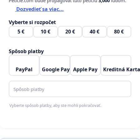
Peticie.com bude propagovať túto petíciu
3,000
ľuďom.
Dozvedieť sa viac...
Vyberte si rozpočet
5 €
10 €
20 €
40 €
80 €
Spôsob platby
PayPal
Google Pay
Apple Pay
Kreditná Kart
Spôsob platby
Vyberte spôsob platby, aby ste mohli pokračovať.