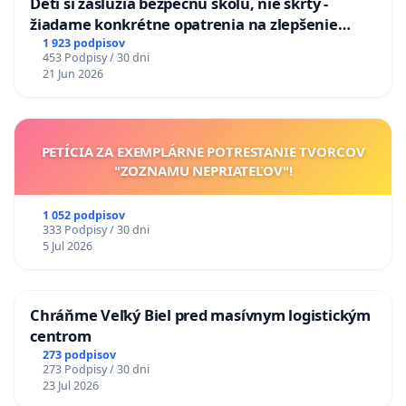
Deti si zaslúžia bezpečnú školu, nie škrty -
žiadame konkrétne opatrenia na zlepšenie
situácie v školstve
1 923 podpisov
453 Podpisy / 30 dni
21 Jun 2026
PETÍCIA ZA EXEMPLÁRNE POTRESTANIE TVORCOV
"ZOZNAMU NEPRIATEĽOV"!
1 052 podpisov
333 Podpisy / 30 dni
5 Jul 2026
Chráňme Veľký Biel pred masívnym logistickým
centrom
273 podpisov
273 Podpisy / 30 dni
23 Jul 2026