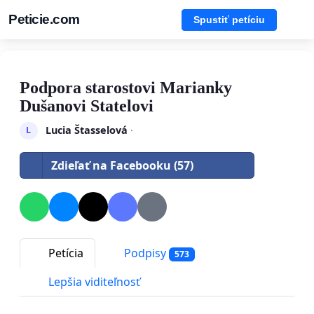
Peticie.com
Spustiť petíciu
Podpora starostovi Marianky
Dušanovi Statelovi
Lucia Štasselová
·
L
Zdieľať na Facebooku (57)
Petícia
Podpisy
573
Lepšia viditeľnosť