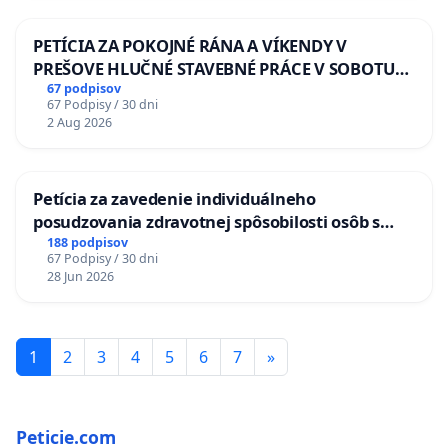
PETÍCIA ZA POKOJNÉ RÁNA A VÍKENDY V
PREŠOVE HLUČNÉ STAVEBNÉ PRÁCE V SOBOTU
LEN OD 9.00 DO 13.00 HOD., CEZ PRACOVNÝ
67 podpisov
67 Podpisy / 30 dni
TÝŽDEŇ CIEĽ 8.00 – 18.00 HOD. A PRAVIDELNÁ
2 Aug 2026
KONTROLA STAVBY C-AREA NA
ĎUMBIERSKEJ/MAGU
Petícia za zavedenie individuálneho
posudzovania zdravotnej spôsobilosti osôb s
diabetom 1. a 2. typu pri prijímaní do
188 podpisov
67 Podpisy / 30 dni
Policajného zboru SR
28 Jun 2026
1
2
3
4
5
6
7
»
Peticie.com