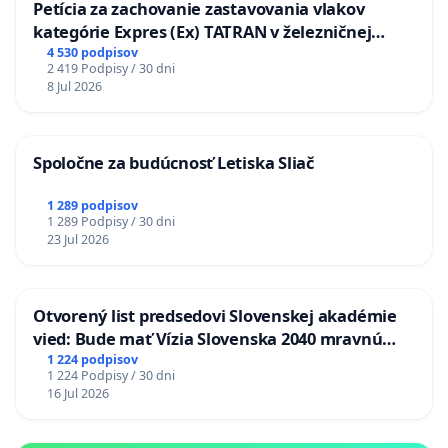
Petícia za zachovanie zastavovania vlakov
kategórie Expres (Ex) TATRAN v železničnej
stanici Púchov
4 530 podpisov
2 419 Podpisy / 30 dni
8 Jul 2026
Spoločne za budúcnosť Letiska Sliač
1 289 podpisov
1 289 Podpisy / 30 dni
23 Jul 2026
Otvorený list predsedovi Slovenskej akadémie
vied: Bude mať Vízia Slovenska 2040 mravnú
chrbticu?
1 224 podpisov
1 224 Podpisy / 30 dni
16 Jul 2026