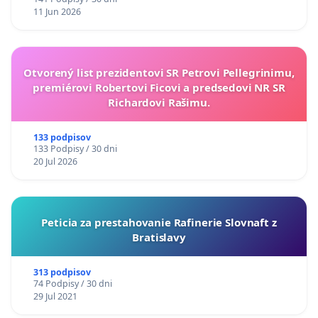
11 Jun 2026
Otvorený list prezidentovi SR Petrovi Pellegrinimu,
premiérovi Robertovi Ficovi a predsedovi NR SR
Richardovi Rašimu.
133 podpisov
133 Podpisy / 30 dni
20 Jul 2026
Peticia za prestahovanie Rafinerie Slovnaft z
Bratislavy
313 podpisov
74 Podpisy / 30 dni
29 Jul 2021