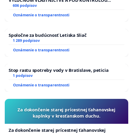
VÝLUČNOM VLASTNÍCTVE A POD KONTROLOU
SLOVENSKEJ REPUBLIKY & žiadosť na riešenie
606 podpisov
zanedbaného stavu závlahových a odvodňovacích
Oznámenie o transparentnosti
kanálov na Slovensku
Spoločne za budúcnosť Letiska Sliač
1 289 podpisov
Oznámenie o transparentnosti
Stop rastu spotreby vody v Bratislave, peticia
1 podpisov
Oznámenie o transparentnosti
Za dokončenie starej prícestnej ťahanovskej
kaplnky v kresťanskom duchu.
Za dokončenie starej prícestnej ťahanovskej