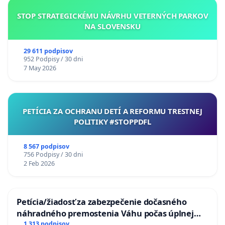
STOP STRATEGICKÉMU NÁVRHU VETERNÝCH PARKOV
NA SLOVENSKU
29 611 podpisov
952 Podpisy / 30 dni
7 May 2026
PETÍCIA ZA OCHRANU DETÍ A REFORMU TRESTNEJ
POLITIKY #STOPPDFL
8 567 podpisov
756 Podpisy / 30 dni
2 Feb 2026
Petícia/žiadosť za zabezpečenie dočasného
náhradného premostenia Váhu počas úplnej
uzávery Vážskeho mosta v Komárne
1 313 podpisov