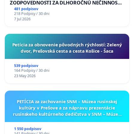
ZODPOVEDNOSTI ZA DLHOROČNÚ NEČINNOSŤ
A ZLYHANIE ŠTÁTU
481 podpisov
218 Podpisy / 30 dni
7 Jul 2026
​Petícia za obnovenie pôvodných rýchlostí: Zelený
dvor, Prešovská cesta a cesta Košice - Šaca
539 podpisov
164 Podpisy / 30 dni
23 May 2026
PETÍCIA za zachovanie SNM – Múzea rusínskej
kultúry v Prešove a za nápravu prezentácie
rusínskeho kultúrneho dedičstva v SNM – Múzeu
ukrajinskej kultúry vo Svidníku
1 550 podpisov
141 Podpisy / 30 dni