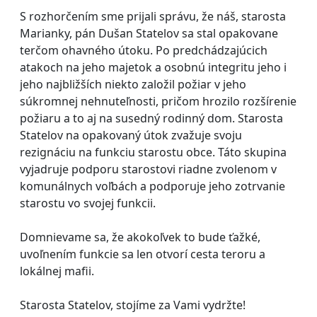
S rozhorčením sme prijali správu, že náš, starosta
Marianky, pán Dušan Statelov sa stal opakovane
terčom ohavného útoku. Po predchádzajúcich
atakoch na jeho majetok a osobnú integritu jeho i
jeho najbližších niekto založil požiar v jeho
súkromnej nehnuteľnosti, pričom hrozilo rozšírenie
požiaru a to aj na susedný rodinný dom. Starosta
Statelov na opakovaný útok zvažuje svoju
rezignáciu na funkciu starostu obce. Táto skupina
vyjadruje podporu starostovi riadne zvolenom v
komunálnych voľbách a podporuje jeho zotrvanie
starostu vo svojej funkcii.
Domnievame sa, že akokoľvek to bude ťažké,
uvoľnením funkcie sa len otvorí cesta teroru a
lokálnej mafii.
Starosta Statelov, stojíme za Vami vydržte!