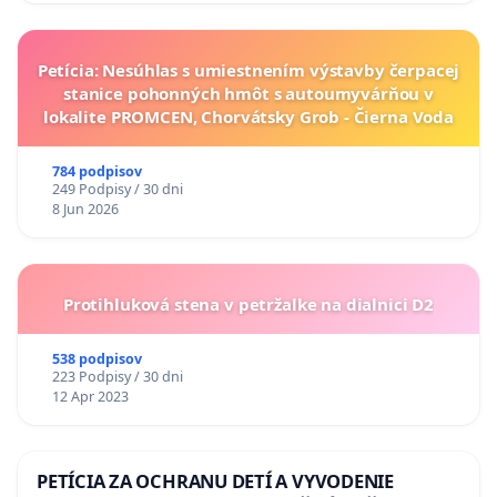
Petícia: Nesúhlas s umiestnením výstavby čerpacej
stanice pohonných hmôt s autoumyvárňou v
lokalite PROMCEN, Chorvátsky Grob - Čierna Voda
784 podpisov
249 Podpisy / 30 dni
8 Jun 2026
Protihluková stena v petržalke na dialnici D2
538 podpisov
223 Podpisy / 30 dni
12 Apr 2023
PETÍCIA ZA OCHRANU DETÍ A VYVODENIE