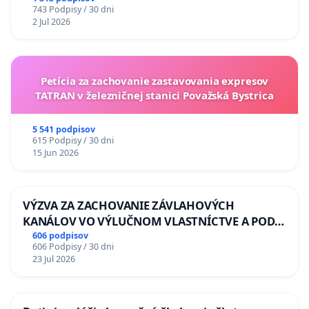
743 Podpisy / 30 dni
2 Jul 2026
Petícia za zachovanie zastavovania expresov
TATRAN v železničnej stanici Považská Bystrica
5 541 podpisov
615 Podpisy / 30 dni
15 Jun 2026
VÝZVA ZA ZACHOVANIE ZÁVLAHOVÝCH
KANÁLOV VO VÝLUČNOM VLASTNÍCTVE A POD
KONTROLOU SLOVENSKEJ REPUBLIKY & žiadosť
606 podpisov
606 Podpisy / 30 dni
na riešenie zanedbaného stavu závlahových a
23 Jul 2026
odvodňovacích kanálov na Slovensku