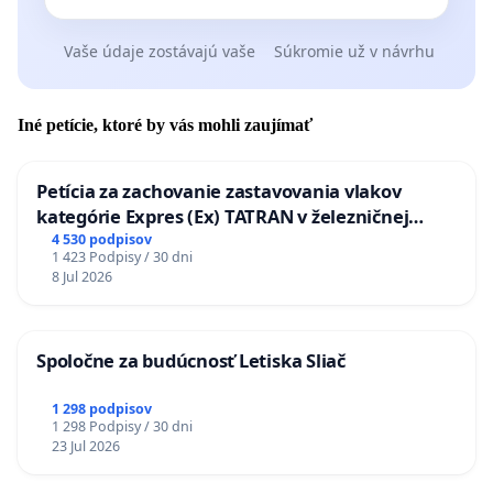
Vaše údaje zostávajú vaše
Súkromie už v návrhu
Iné petície, ktoré by vás mohli zaujímať
Petícia za zachovanie zastavovania vlakov
kategórie Expres (Ex) TATRAN v železničnej
stanici Púchov
4 530 podpisov
1 423 Podpisy / 30 dni
8 Jul 2026
Spoločne za budúcnosť Letiska Sliač
1 298 podpisov
1 298 Podpisy / 30 dni
23 Jul 2026