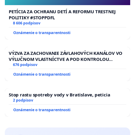
PETÍCIA ZA OCHRANU DETÍ A REFORMU TRESTNEJ
POLITIKY #STOPPDFL
8 606 podpisov
Oznámenie o transparentnosti
VÝZVA ZA ZACHOVANIE ZÁVLAHOVÝCH KANÁLOV VO
VÝLUČNOM VLASTNÍCTVE A POD KONTROLOU
SLOVENSKEJ REPUBLIKY & žiadosť na riešenie
676 podpisov
zanedbaného stavu závlahových a odvodňovacích
Oznámenie o transparentnosti
kanálov na Slovensku
Stop rastu spotreby vody v Bratislave, peticia
2 podpisov
Oznámenie o transparentnosti