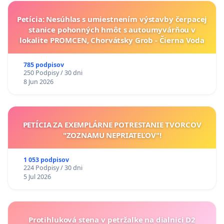
Petícia: Nesúhlas s umiestnením výstavby čerpacej
stanice pohonných hmôt s autoumyvárňou v
lokalite PROMCEN, Chorvátsky Grob - Čierna Voda
785 podpisov
250 Podpisy / 30 dni
8 Jun 2026
PETÍCIA ZA EXEMPLÁRNE POTRESTANIE TVORCOV
"ZOZNAMU NEPRIATEĽOV"!
1 053 podpisov
224 Podpisy / 30 dni
5 Jul 2026
Protihluková stena v petržalke na dialnici D2