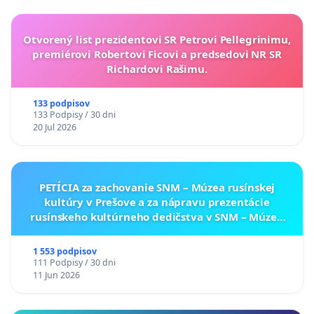
Otvorený list prezidentovi SR Petrovi Pellegrinimu,
premiérovi Robertovi Ficovi a predsedovi NR SR
Richardovi Rašimu.
133 podpisov
133 Podpisy / 30 dni
20 Jul 2026
PETÍCIA za zachovanie SNM – Múzea rusínskej
kultúry v Prešove a za nápravu prezentácie
rusínskeho kultúrneho dedičstva v SNM – Múzeu
ukrajinskej kultúry vo Svidníku
1 553 podpisov
111 Podpisy / 30 dni
11 Jun 2026