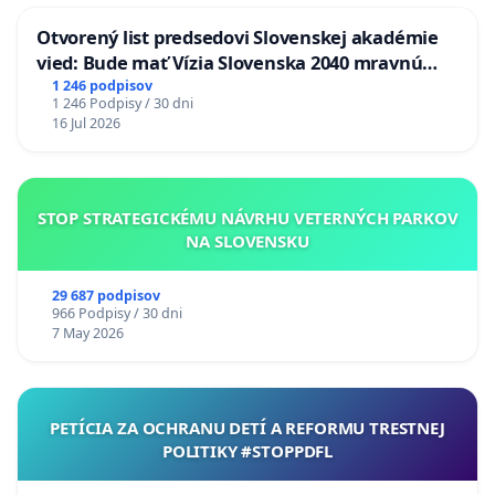
Otvorený list predsedovi Slovenskej akadémie
vied: Bude mať Vízia Slovenska 2040 mravnú
chrbticu?
1 246 podpisov
1 246 Podpisy / 30 dni
16 Jul 2026
STOP STRATEGICKÉMU NÁVRHU VETERNÝCH PARKOV
NA SLOVENSKU
29 687 podpisov
966 Podpisy / 30 dni
7 May 2026
PETÍCIA ZA OCHRANU DETÍ A REFORMU TRESTNEJ
POLITIKY #STOPPDFL