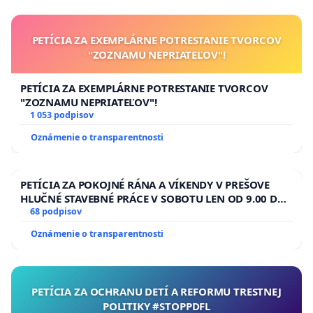
PETÍCIA ZA EXEMPLÁRNE POTRESTANIE TVORCOV
"ZOZNAMU NEPRIATEĽOV"!
PETÍCIA ZA EXEMPLÁRNE POTRESTANIE TVORCOV
"ZOZNAMU NEPRIATEĽOV"!
1 053 podpisov
Oznámenie o transparentnosti
PETÍCIA ZA POKOJNÉ RÁNA A VÍKENDY V PREŠOVE
HLUČNÉ STAVEBNÉ PRÁCE V SOBOTU LEN OD 9.00 DO
13.00 HOD., CEZ PRACOVNÝ TÝŽDEŇ CIEĽ 8.00 – 18.00
68 podpisov
HOD. A PRAVIDELNÁ KONTROLA STAVBY C-AREA NA
Oznámenie o transparentnosti
ĎUMBIERSKEJ/MAGU
PETÍCIA ZA OCHRANU DETÍ A REFORMU TRESTNEJ
POLITIKY #STOPPDFL