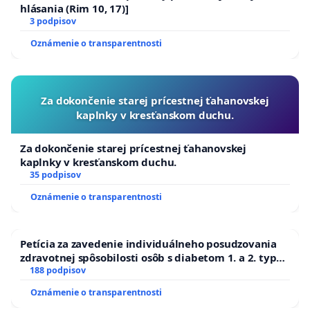
hlásania (Rim 10, 17)]
3 podpisov
Oznámenie o transparentnosti
Za dokončenie starej prícestnej ťahanovskej
kaplnky v kresťanskom duchu.
Za dokončenie starej prícestnej ťahanovskej
kaplnky v kresťanskom duchu.
35 podpisov
Oznámenie o transparentnosti
Petícia za zavedenie individuálneho posudzovania
zdravotnej spôsobilosti osôb s diabetom 1. a 2. typu
pri prijímaní do Policajného zboru SR
188 podpisov
Oznámenie o transparentnosti