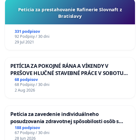
Peticia za prestahovanie Rafinerie Slovnaft z
Bratislavy
331 podpisov
92 Podpisy / 30 dni
29 Jul 2021
PETÍCIA ZA POKOJNÉ RÁNA A VÍKENDY V
PREŠOVE HLUČNÉ STAVEBNÉ PRÁCE V SOBOTU
LEN OD 9.00 DO 13.00 HOD., CEZ PRACOVNÝ
68 podpisov
68 Podpisy / 30 dni
TÝŽDEŇ CIEĽ 8.00 – 18.00 HOD. A PRAVIDELNÁ
2 Aug 2026
KONTROLA STAVBY C-AREA NA
ĎUMBIERSKEJ/MAGU
Petícia za zavedenie individuálneho
posudzovania zdravotnej spôsobilosti osôb s
diabetom 1. a 2. typu pri prijímaní do
188 podpisov
67 Podpisy / 30 dni
Policajného zboru SR
28 Jun 2026