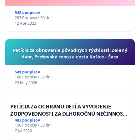
542 podpisov
203 Podpisy / 30 dni
12 Apr 2023
​Petícia za obnovenie pôvodných rýchlostí: Zelený
dvor, Prešovská cesta a cesta Košice - Šaca
541 podpisov
166 Podpisy / 30 dni
23 May 2026
PETÍCIA ZA OCHRANU DETÍ A VYVODENIE
ZODPOVEDNOSTI ZA DLHOROČNÚ NEČINNOSŤ
A ZLYHANIE ŠTÁTU
483 podpisov
156 Podpisy / 30 dni
7 Jul 2026