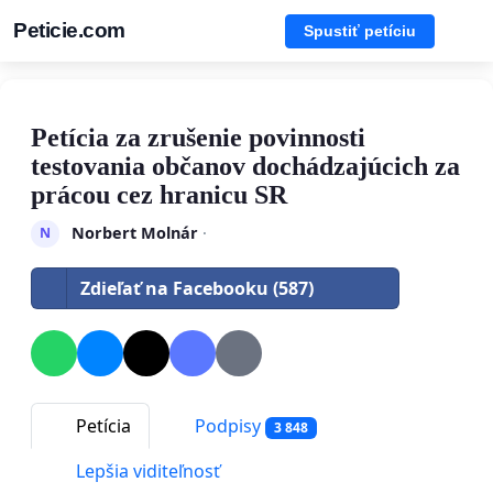
Peticie.com
Spustiť petíciu
Petícia za zrušenie povinnosti
testovania občanov dochádzajúcich za
prácou cez hranicu SR
Norbert Molnár
·
N
Zdieľať na Facebooku (587)
Petícia
Podpisy
3 848
Lepšia viditeľnosť