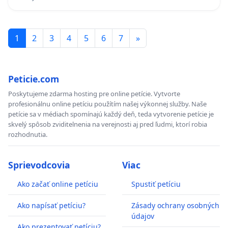
1
2
3
4
5
6
7
»
Peticie.com
Poskytujeme zdarma hosting pre online petície. Vytvorte
profesionálnu online petíciu použítím našej výkonnej služby. Naše
petície sa v médiach spomínajú každý deň, teda vytvorenie petície je
skvelý spôsob zviditelnenia na verejnosti aj pred ľudmi, ktorí robia
rozhodnutia.
Sprievodcovia
Viac
Ako začať online petíciu
Spustiť petíciu
Ako napísať petíciu?
Zásady ochrany osobných
údajov
Ako prezentovať petíciu?