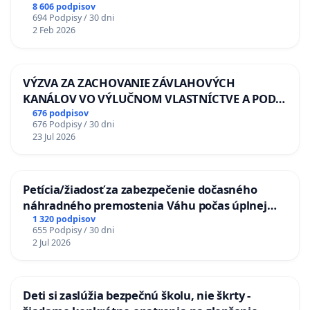
8 606 podpisov
694 Podpisy / 30 dni
2 Feb 2026
VÝZVA ZA ZACHOVANIE ZÁVLAHOVÝCH
KANÁLOV VO VÝLUČNOM VLASTNÍCTVE A POD
KONTROLOU SLOVENSKEJ REPUBLIKY & žiadosť
676 podpisov
676 Podpisy / 30 dni
na riešenie zanedbaného stavu závlahových a
23 Jul 2026
odvodňovacích kanálov na Slovensku
Petícia/žiadosť za zabezpečenie dočasného
náhradného premostenia Váhu počas úplnej
uzávery Vážskeho mosta v Komárne
1 320 podpisov
655 Podpisy / 30 dni
2 Jul 2026
Deti si zaslúžia bezpečnú školu, nie škrty -