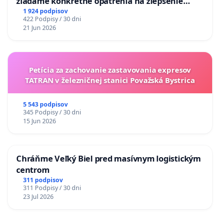
žiadame konkrétne opatrenia na zlepšenie
situácie v školstve
1 924 podpisov
422 Podpisy / 30 dni
21 Jun 2026
Petícia za zachovanie zastavovania expresov
TATRAN v železničnej stanici Považská Bystrica
5 543 podpisov
345 Podpisy / 30 dni
15 Jun 2026
Chráňme Veľký Biel pred masívnym logistickým
centrom
311 podpisov
311 Podpisy / 30 dni
23 Jul 2026