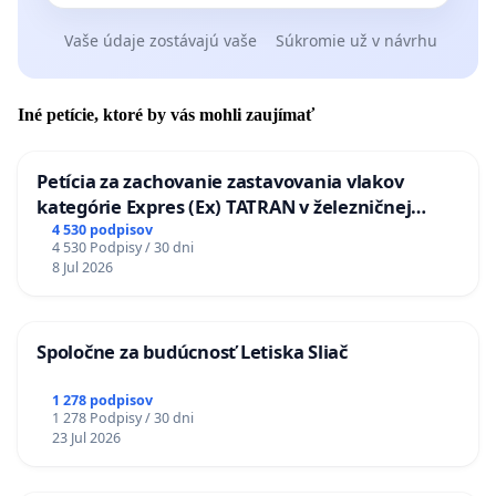
Vaše údaje zostávajú vaše
Súkromie už v návrhu
Iné petície, ktoré by vás mohli zaujímať
Petícia za zachovanie zastavovania vlakov
kategórie Expres (Ex) TATRAN v železničnej
stanici Púchov
4 530 podpisov
4 530 Podpisy / 30 dni
8 Jul 2026
Spoločne za budúcnosť Letiska Sliač
1 278 podpisov
1 278 Podpisy / 30 dni
23 Jul 2026