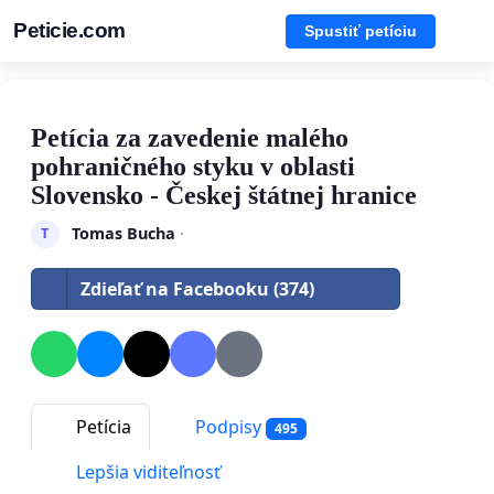
Peticie.com
Spustiť petíciu
Petícia za zavedenie malého
pohraničného styku v oblasti
Slovensko - Českej štátnej hranice
Tomas Bucha
·
T
Zdieľať na Facebooku (374)
Petícia
Podpisy
495
Lepšia viditeľnosť