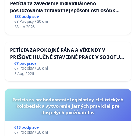
Petícia za zavedenie individuálneho
posudzovania zdravotnej spôsobilosti osôb s
diabetom 1. a 2. typu pri prijímaní do
188 podpisov
68 Podpisy / 30 dni
Policajného zboru SR
28 Jun 2026
PETÍCIA ZA POKOJNÉ RÁNA A VÍKENDY V
PREŠOVE HLUČNÉ STAVEBNÉ PRÁCE V SOBOTU
LEN OD 9.00 DO 13.00 HOD., CEZ PRACOVNÝ
67 podpisov
67 Podpisy / 30 dni
TÝŽDEŇ CIEĽ 8.00 – 18.00 HOD. A PRAVIDELNÁ
2 Aug 2026
KONTROLA STAVBY C-AREA NA
ĎUMBIERSKEJ/MAGU
Petícia za prehodnotenie legislatívy elektrických
kolobežiek a vytvorenie jasných pravidiel pre
dospelých používateľov
618 podpisov
67 Podpisy / 30 dni