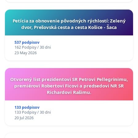
​Petícia za obnovenie pôvodných rýchlostí: Zelený
dvor, Prešovská cesta a cesta Košice - Šaca
537 podpisov
162 Podpisy / 30 dni
23 May 2026
Otvorený list prezidentovi SR Petrovi Pellegrinimu,
premiérovi Robertovi Ficovi a predsedovi NR SR
Richardovi Rašimu.
133 podpisov
133 Podpisy / 30 dni
20 Jul 2026