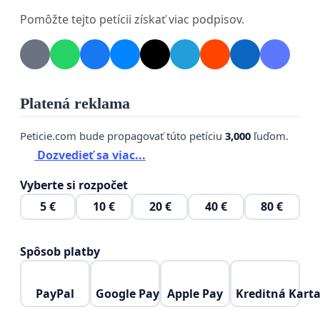
Pomôžte tejto petícii získať viac podpisov.
Platená reklama
Peticie.com bude propagovať túto petíciu
3,000
ľuďom.
Dozvedieť sa viac...
Vyberte si rozpočet
5 €
10 €
20 €
40 €
80 €
Spôsob platby
PayPal
Google Pay
Apple Pay
Kreditná Kart