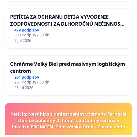
PETÍCIA ZA OCHRANU DETÍ A VYVODENIE
ZODPOVEDNOSTI ZA DLHOROČNÚ NEČINNOSŤ
A ZLYHANIE ŠTÁTU
479 podpisov
308 Podpisy / 30 dni
7 Jul 2026
Chráňme Veľký Biel pred masívnym logistickým
centrom
261 podpisov
261 Podpisy / 30 dni
23 Jul 2026
Petícia: Nesúhlas s umiestnením výstavby čerpacej
stanice pohonných hmôt s autoumyvárňou v
lokalite PROMCEN, Chorvátsky Grob - Čierna Voda