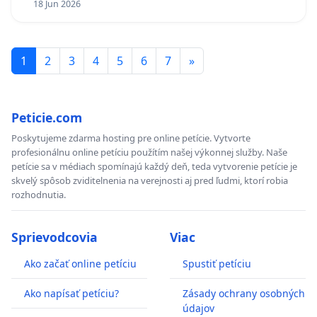
18 Jun 2026
1
2
3
4
5
6
7
»
Peticie.com
Poskytujeme zdarma hosting pre online petície. Vytvorte
profesionálnu online petíciu použítím našej výkonnej služby. Naše
petície sa v médiach spomínajú každý deň, teda vytvorenie petície je
skvelý spôsob zviditelnenia na verejnosti aj pred ľudmi, ktorí robia
rozhodnutia.
Sprievodcovia
Viac
Ako začať online petíciu
Spustiť petíciu
Ako napísať petíciu?
Zásady ochrany osobných
údajov