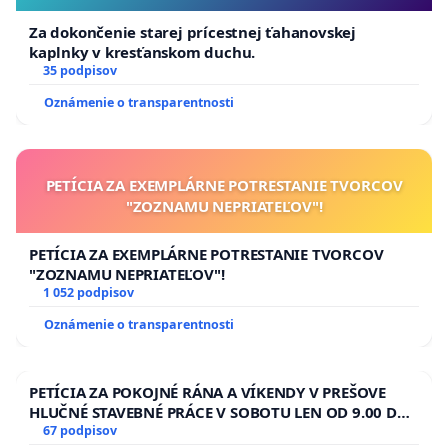
Za dokončenie starej prícestnej ťahanovskej
kaplnky v kresťanskom duchu.
35 podpisov
Oznámenie o transparentnosti
PETÍCIA ZA EXEMPLÁRNE POTRESTANIE TVORCOV
"ZOZNAMU NEPRIATEĽOV"!
PETÍCIA ZA EXEMPLÁRNE POTRESTANIE TVORCOV
"ZOZNAMU NEPRIATEĽOV"!
1 052 podpisov
Oznámenie o transparentnosti
PETÍCIA ZA POKOJNÉ RÁNA A VÍKENDY V PREŠOVE
HLUČNÉ STAVEBNÉ PRÁCE V SOBOTU LEN OD 9.00 DO
13.00 HOD., CEZ PRACOVNÝ TÝŽDEŇ CIEĽ 8.00 – 18.00
67 podpisov