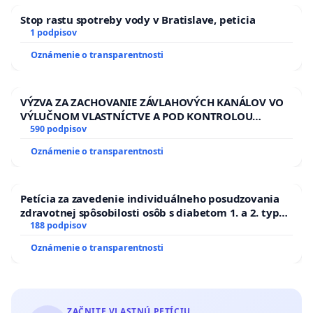
Stop rastu spotreby vody v Bratislave, peticia
1 podpisov
Oznámenie o transparentnosti
VÝZVA ZA ZACHOVANIE ZÁVLAHOVÝCH KANÁLOV VO
VÝLUČNOM VLASTNÍCTVE A POD KONTROLOU
SLOVENSKEJ REPUBLIKY & žiadosť na riešenie
590 podpisov
zanedbaného stavu závlahových a odvodňovacích
Oznámenie o transparentnosti
kanálov na Slovensku
Petícia za zavedenie individuálneho posudzovania
zdravotnej spôsobilosti osôb s diabetom 1. a 2. typu
pri prijímaní do Policajného zboru SR
188 podpisov
Oznámenie o transparentnosti
ZAČNITE VLASTNÚ PETÍCIU