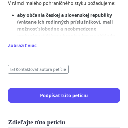
V rámci malého pohraničného styku požadujeme:
aby občania českej a slovenskej republiky
(vrátane ich rodinných príslušníkov), mali
možnosť slobodne a neobmedzene
prekračovať štátnu hranicu len na základe
predloženia platného občianskeho preukazu
Zobraziť viac
(alebo cestovného pasu) bez akéhokoľvek
dodatočného potvrdenia alebo povolenia a
bez nutnosti povinnej domácej alebo štátnej
Kontaktovať autora petície
karantény na ktorejkoľvek strane štátnej
hranice.
Podpísať túto petíciu
Zdieľajte túto petíciu