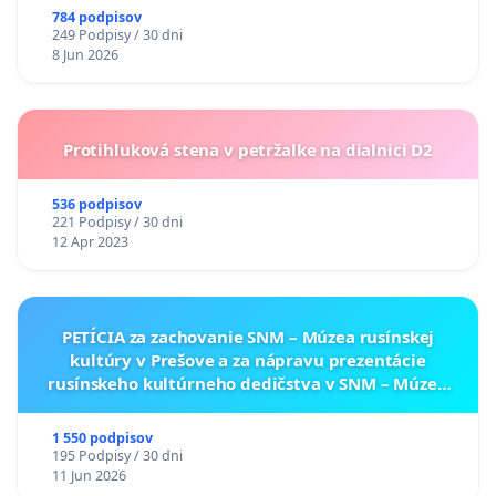
784 podpisov
249 Podpisy / 30 dni
8 Jun 2026
Protihluková stena v petržalke na dialnici D2
536 podpisov
221 Podpisy / 30 dni
12 Apr 2023
PETÍCIA za zachovanie SNM – Múzea rusínskej
kultúry v Prešove a za nápravu prezentácie
rusínskeho kultúrneho dedičstva v SNM – Múzeu
ukrajinskej kultúry vo Svidníku
1 550 podpisov
195 Podpisy / 30 dni
11 Jun 2026