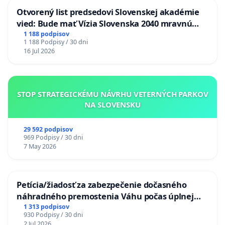
Otvorený list predsedovi Slovenskej akadémie
vied: Bude mať Vízia Slovenska 2040 mravnú
chrbticu?
1 188 podpisov
1 188 Podpisy / 30 dni
16 Jul 2026
STOP STRATEGICKÉMU NÁVRHU VETERNÝCH PARKOV
NA SLOVENSKU
29 592 podpisov
969 Podpisy / 30 dni
7 May 2026
Petícia/žiadosť za zabezpečenie dočasného
náhradného premostenia Váhu počas úplnej
uzávery Vážskeho mosta v Komárne
1 313 podpisov
930 Podpisy / 30 dni
2 Jul 2026