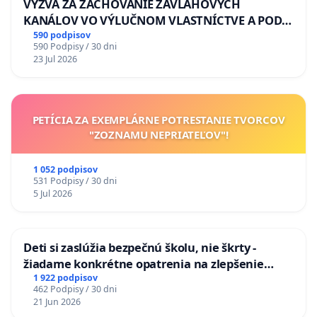
VÝZVA ZA ZACHOVANIE ZÁVLAHOVÝCH
KANÁLOV VO VÝLUČNOM VLASTNÍCTVE A POD
KONTROLOU SLOVENSKEJ REPUBLIKY & žiadosť
590 podpisov
590 Podpisy / 30 dni
na riešenie zanedbaného stavu závlahových a
23 Jul 2026
odvodňovacích kanálov na Slovensku
PETÍCIA ZA EXEMPLÁRNE POTRESTANIE TVORCOV
"ZOZNAMU NEPRIATEĽOV"!
1 052 podpisov
531 Podpisy / 30 dni
5 Jul 2026
Deti si zaslúžia bezpečnú školu, nie škrty -
žiadame konkrétne opatrenia na zlepšenie
situácie v školstve
1 922 podpisov
462 Podpisy / 30 dni
21 Jun 2026