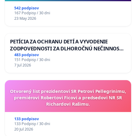
542 podpisov
167 Podpisy / 30 dni
23 May 2026
PETÍCIA ZA OCHRANU DETÍ A VYVODENIE
ZODPOVEDNOSTI ZA DLHOROČNÚ NEČINNOSŤ
A ZLYHANIE ŠTÁTU
483 podpisov
151 Podpisy / 30 dni
7 Jul 2026
Otvorený list prezidentovi SR Petrovi Pellegrinimu,
premiérovi Robertovi Ficovi a predsedovi NR SR
Richardovi Rašimu.
133 podpisov
133 Podpisy / 30 dni
20 Jul 2026