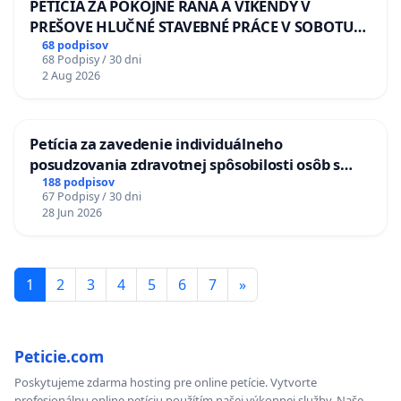
PETÍCIA ZA POKOJNÉ RÁNA A VÍKENDY V
PREŠOVE HLUČNÉ STAVEBNÉ PRÁCE V SOBOTU
LEN OD 9.00 DO 13.00 HOD., CEZ PRACOVNÝ
68 podpisov
68 Podpisy / 30 dni
TÝŽDEŇ CIEĽ 8.00 – 18.00 HOD. A PRAVIDELNÁ
2 Aug 2026
KONTROLA STAVBY C-AREA NA
ĎUMBIERSKEJ/MAGU
Petícia za zavedenie individuálneho
posudzovania zdravotnej spôsobilosti osôb s
diabetom 1. a 2. typu pri prijímaní do
188 podpisov
67 Podpisy / 30 dni
Policajného zboru SR
28 Jun 2026
1
2
3
4
5
6
7
»
Peticie.com
Poskytujeme zdarma hosting pre online petície. Vytvorte
profesionálnu online petíciu použítím našej výkonnej služby. Naše