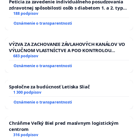
Petícia za zavedenie individuálneho posudzovania
zdravotnej spôsobilosti osôb s diabetom 1. a 2. typu
Vláda od volieb nezrealizovala ani tie predvolebné
pri prijímaní do Policajného zboru SR
188 podpisov
sľuby, ktoré sú technicky málo náročné, napríklad
Oznámenie o transparentnosti
zavedenie hmotnej zodpovednosti politikov, čo bol
prvý v desiatke hedlajnových sľubov hnutia OĽaNO.
VÝZVA ZA ZACHOVANIE ZÁVLAHOVÝCH KANÁLOV VO
VÝLUČNOM VLASTNÍCTVE A POD KONTROLOU
SLOVENSKEJ REPUBLIKY & žiadosť na riešenie
683 podpisov
zanedbaného stavu závlahových a odvodňovacích
Oznámenie o transparentnosti
kanálov na Slovensku
Cieľom tejto petície je do 17. 11. 2020 vyzbierať 350
tisíc podpisov. Ak sa to podarí a Igor Matovič
Spoločne za budúcnosť Letiska Sliač
napriek tomu neodstúpi, táto iniciatíva sa zmení na
1 300 podpisov
iniciatívu za predčasné voľby. A to s riadnym
Oznámenie o transparentnosti
zbieraním podpisov podľa zákona, na podpisových
hárkoch. Cieľom bude dosiahnuť predčasné voľby
Chráňme Veľký Biel pred masívnym logistickým
v priebehu roku 2021.
centrom
316 podpisov