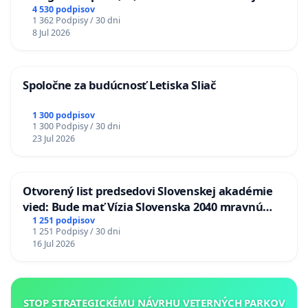
stanici Púchov
4 530 podpisov
1 362 Podpisy / 30 dni
8 Jul 2026
Spoločne za budúcnosť Letiska Sliač
1 300 podpisov
1 300 Podpisy / 30 dni
23 Jul 2026
Otvorený list predsedovi Slovenskej akadémie
vied: Bude mať Vízia Slovenska 2040 mravnú
chrbticu?
1 251 podpisov
1 251 Podpisy / 30 dni
16 Jul 2026
STOP STRATEGICKÉMU NÁVRHU VETERNÝCH PARKOV