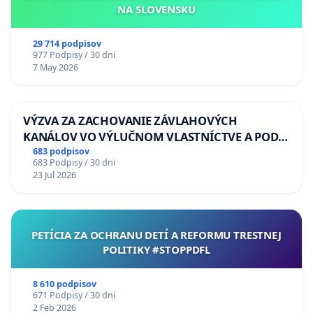
NA SLOVENSKU
29 714 podpisov
977 Podpisy / 30 dni
7 May 2026
VÝZVA ZA ZACHOVANIE ZÁVLAHOVÝCH
KANÁLOV VO VÝLUČNOM VLASTNÍCTVE A POD
KONTROLOU SLOVENSKEJ REPUBLIKY & žiadosť
683 podpisov
683 Podpisy / 30 dni
na riešenie zanedbaného stavu závlahových a
23 Jul 2026
odvodňovacích kanálov na Slovensku
PETÍCIA ZA OCHRANU DETÍ A REFORMU TRESTNEJ
POLITIKY #STOPPDFL
8 610 podpisov
671 Podpisy / 30 dni
2 Feb 2026