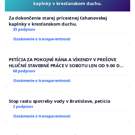
v skutočnosti takéto schémy schvaľuje extrémne
kaplnky v kresťanskom duchu.
rýchlo, rádovo v dňoch.
Za dokončenie starej prícestnej ťahanovskej
Tolerancia kontaktov na organizovaný zločin
kaplnky v kresťanskom duchu.
35 podpisov
a správanie sexuálneho predátora
Oznámenie o transparentnosti
Hlavným koaličným partnerom Igora Matoviča je
Sme rodina, strana, ktorej líder figuruje na fotkách
PETÍCIA ZA POKOJNÉ RÁNA A VÍKENDY V PREŠOVE
s ľuďmi neskôr odsúdenými za členstvo
HLUČNÉ STAVEBNÉ PRÁCE V SOBOTU LEN OD 9.00 DO
v organizovanej zločineckej skupine. V Európskej
13.00 HOD., CEZ PRACOVNÝ TÝŽDEŇ CIEĽ 8.00 – 18.00
68 podpisov
HOD. A PRAVIDELNÁ KONTROLA STAVBY C-AREA NA
únii nie je jediný iný ústavný činiteľ, ktorý by bol
Oznámenie o transparentnosti
ĎUMBIERSKEJ/MAGU
v podobnej situácii. Rovnaký človek si dokázateľne
vymieňal erotické správy s maloletou. Ide opäť
Stop rastu spotreby vody v Bratislave, peticia
o niečo, čo by vo väčšine krajín EÚ bolo považované
2 podpisov
za netolerovateľný poklesok. Premiér takéhoto
Oznámenie o transparentnosti
partnera toleruje.
Neplnenie predvolebných a povolebných sľubov