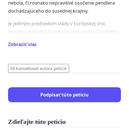
nebola, či rovnako nepravdivé osočenie pendlera
dochádzajúceho do susednej krajiny.
Je jediným predsedom vlády v Európskej únii,
ktorému bolo dokázané získanie vysokoškolského
titulu na základe plagiátu.
Zobraziť viac
Nezvláda koordinovať bežnú komunikáciu
potrebnú na riadenie krajiny. Prejavuje sa to okrem
iného vyhlasovaním dôležitých informácií primárne
Kontaktovať autora petície
cez osobný Facebook (napr. údaje o infikovaných,
údaje o sťahovaní e-karantény).
Podpísať túto petíciu
Ignoruje postupy a predpisy potrebné na hladký
chod štátu a informovanie občanov. Príkladom sú
chýbajúce predkladacie a dôvodové správy
Zdieľajte túto petíciu
k dôležitým vládnym úkonom či pravdepodobne