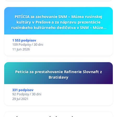
PETÍCIA za zachovanie SNM – Múzea rusínskej
kultúry v Prešove a za nápravu prezentácie
rusínskeho kultúrneho dedičstva v SNM – Múzeu
ukrajinskej kultúry vo Svidníku
1 553 podpisov
109 Podpisy / 30 dni
11 Jun 2026
Peticia za prestahovanie Rafinerie Slovnaft z
Bratislavy
331 podpisov
92 Podpisy / 30 dni
29 Jul 2021