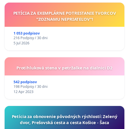
PETÍCIA ZA EXEMPLÁRNE POTRESTANIE TVORCOV
"ZOZNAMU NEPRIATEĽOV"!
1 053 podpisov
216 Podpisy / 30 dni
5 Jul 2026
Protihluková stena v petržalke na dialnici D2
542 podpisov
198 Podpisy / 30 dni
12 Apr 2023
​Petícia za obnovenie pôvodných rýchlostí: Zelený
dvor, Prešovská cesta a cesta Košice - Šaca