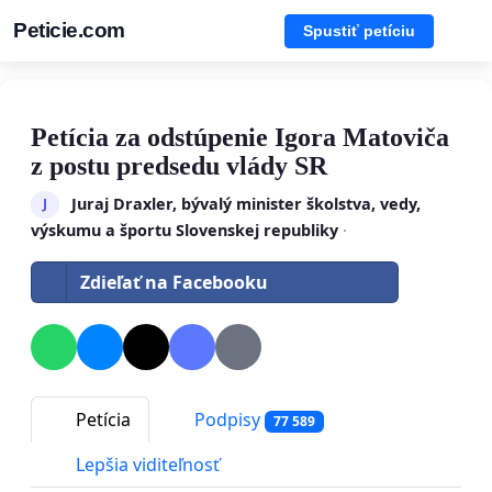
Peticie.com
Spustiť petíciu
Petícia za odstúpenie Igora Matoviča
z postu predsedu vlády SR
Juraj Draxler, bývalý minister školstva, vedy,
J
výskumu a športu Slovenskej republiky
·
Zdieľať na Facebooku
Petícia
Podpisy
77 589
Lepšia viditeľnosť