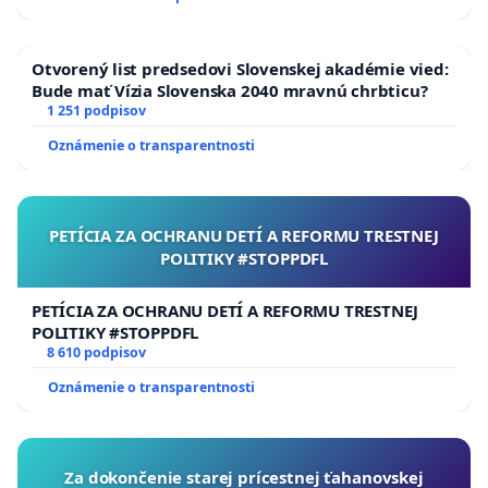
efektivity pomoci bežne zavádzajú. V prvej vlne
minister práce a sociálnych vecí Milan Krajniak
zavádzal porovnávaním pomoci ministerstva práce
Otvorený list predsedovi Slovenskej akadémie vied:
Bude mať Vízia Slovenska 2040 mravnú chrbticu?
SR s pomocou českého ministerstva práce, napriek
1 251 podpisov
tomu, že podstatná časť pomoci v ČR v skutočnosti
Oznámenie o transparentnosti
ide cez ďalšie ministerstvo, financií.
Pri zavádzaní príspevkov na udržanie
zamestnanosti sa ten istý minister, aj ďalší
PETÍCIA ZA OCHRANU DETÍ A REFORMU TRESTNEJ
POLITIKY #STOPPDFL
predstavitelia vlády, vyhovárali na nutnosť
notifikácie štátnej pomoci Európskej komisii, hoci
PETÍCIA ZA OCHRANU DETÍ A REFORMU TRESTNEJ
pri plošnom zvedení kurzarbeitu by notifikácia
POLITIKY #STOPPDFL
nebola potrebná.
8 610 podpisov
Oznámenie o transparentnosti
Dnes sa vládni predstavitelia rovnako vyhovárajú
na notifikačné povinnosti voči Európskej komisii
(EK) ako na dôvod meškania pomoci, hoci EK
Za dokončenie starej prícestnej ťahanovskej