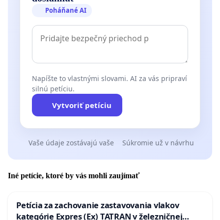
Poháňané AI
Napíšte to vlastnými slovami. AI za vás pripraví
silnú petíciu.
Vytvoriť petíciu
Vaše údaje zostávajú vaše
Súkromie už v návrhu
Iné petície, ktoré by vás mohli zaujímať
Petícia za zachovanie zastavovania vlakov
kategórie Expres (Ex) TATRAN v železničnej