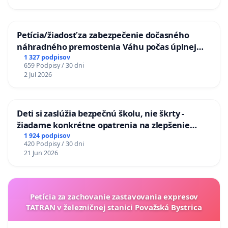
Petícia/žiadosť za zabezpečenie dočasného
náhradného premostenia Váhu počas úplnej
uzávery Vážskeho mosta v Komárne
1 327 podpisov
659 Podpisy / 30 dni
2 Jul 2026
Deti si zaslúžia bezpečnú školu, nie škrty -
žiadame konkrétne opatrenia na zlepšenie
situácie v školstve
1 924 podpisov
420 Podpisy / 30 dni
21 Jun 2026
Petícia za zachovanie zastavovania expresov
TATRAN v železničnej stanici Považská Bystrica