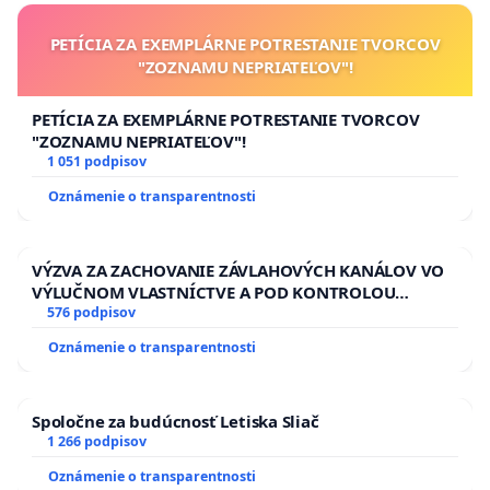
PETÍCIA ZA EXEMPLÁRNE POTRESTANIE TVORCOV
"ZOZNAMU NEPRIATEĽOV"!
PETÍCIA ZA EXEMPLÁRNE POTRESTANIE TVORCOV
"ZOZNAMU NEPRIATEĽOV"!
1 051 podpisov
Oznámenie o transparentnosti
VÝZVA ZA ZACHOVANIE ZÁVLAHOVÝCH KANÁLOV VO
VÝLUČNOM VLASTNÍCTVE A POD KONTROLOU
SLOVENSKEJ REPUBLIKY & žiadosť na riešenie
576 podpisov
zanedbaného stavu závlahových a odvodňovacích
Oznámenie o transparentnosti
kanálov na Slovensku
Spoločne za budúcnosť Letiska Sliač
1 266 podpisov
Oznámenie o transparentnosti