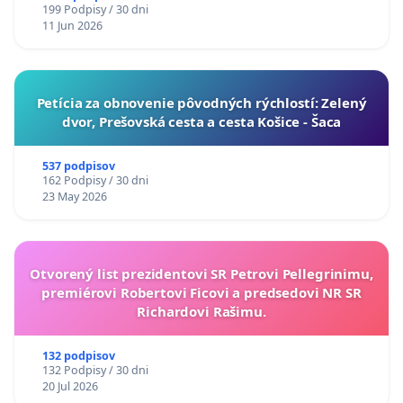
199 Podpisy / 30 dni
11 Jun 2026
​Petícia za obnovenie pôvodných rýchlostí: Zelený
dvor, Prešovská cesta a cesta Košice - Šaca
537 podpisov
162 Podpisy / 30 dni
23 May 2026
Otvorený list prezidentovi SR Petrovi Pellegrinimu,
premiérovi Robertovi Ficovi a predsedovi NR SR
Richardovi Rašimu.
132 podpisov
132 Podpisy / 30 dni
20 Jul 2026