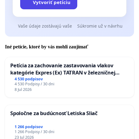
Vytvoriť petíciu
Vaše údaje zostávajú vaše
Súkromie už v návrhu
Iné petície, ktoré by vás mohli zaujímať
Petícia za zachovanie zastavovania vlakov
kategórie Expres (Ex) TATRAN v železničnej
stanici Púchov
4 530 podpisov
4 530 Podpisy / 30 dni
8 Jul 2026
Spoločne za budúcnosť Letiska Sliač
1 266 podpisov
1 266 Podpisy / 30 dni
23 Jul 2026