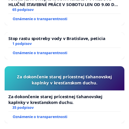
HLUČNÉ STAVEBNÉ PRÁCE V SOBOTU LEN OD 9.00 DO
13.00 HOD., CEZ PRACOVNÝ TÝŽDEŇ CIEĽ 8.00 – 18.00
65 podpisov
HOD. A PRAVIDELNÁ KONTROLA STAVBY C-AREA NA
Oznámenie o transparentnosti
ĎUMBIERSKEJ/MAGU
Stop rastu spotreby vody v Bratislave, peticia
1 podpisov
Oznámenie o transparentnosti
Za dokončenie starej prícestnej ťahanovskej
kaplnky v kresťanskom duchu.
Za dokončenie starej prícestnej ťahanovskej
kaplnky v kresťanskom duchu.
35 podpisov
Oznámenie o transparentnosti