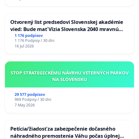
Otvorený list predsedovi Slovenskej akadémie
vied: Bude mať Vízia Slovenska 2040 mravnú
chrbticu?
1 176 podpisov
1 176 Podpisy / 30 dni
16 Jul 2026
STOP STRATEGICKÉMU NÁVRHU VETERNÝCH PARKOV
NA SLOVENSKU
29 577 podpisov
969 Podpisy / 30 dni
7 May 2026
Petícia/žiadosť za zabezpečenie dočasného
náhradného premostenia Váhu počas úplnej