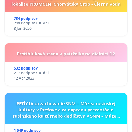
lokalite PROMCEN, Chorvátsky Grob - Čierna Voda
784 podpisov
249 Podpisy / 30 dni
8 Jun 2026
Protihluková stena v petržalke na dialnici D2
532 podpisov
217 Podpisy / 30 dni
12 Apr 2023
PETÍCIA za zachovanie SNM – Múzea rusínskej
kultúry v Prešove a za nápravu prezentácie
rusínskeho kultúrneho dedičstva v SNM – Múzeu
ukrajinskej kultúry vo Svidníku
1 549 podpisov