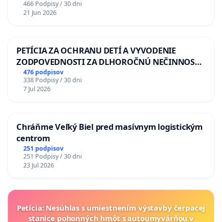
466 Podpisy / 30 dni
21 Jun 2026
PETÍCIA ZA OCHRANU DETÍ A VYVODENIE
ZODPOVEDNOSTI ZA DLHOROČNÚ NEČINNOSŤ
A ZLYHANIE ŠTÁTU
476 podpisov
338 Podpisy / 30 dni
7 Jul 2026
Chráňme Veľký Biel pred masívnym logistickým
centrom
251 podpisov
251 Podpisy / 30 dni
23 Jul 2026
Petícia: Nesúhlas s umiestnením výstavby čerpacej
stanice pohonných hmôt s autoumyvárňou v