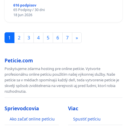
616 podpisov
65 Podpisy / 30 dni
18 Jun 2026
1
2
3
4
5
6
7
»
Peticie.com
Poskytujeme zdarma hosting pre online petície. Vytvorte
profesionálnu online petíciu použítím našej výkonnej služby. Naše
petície sa v médiach spomínajú každý deň, teda vytvorenie petície je
skvelý spôsob zviditelnenia na verejnosti aj pred ľudmi, ktorí robia
rozhodnutia.
Sprievodcovia
Viac
Ako začať online petíciu
Spustiť petíciu