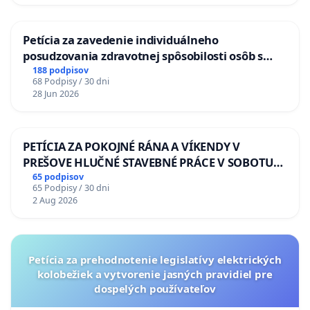
Petícia za zavedenie individuálneho
posudzovania zdravotnej spôsobilosti osôb s
diabetom 1. a 2. typu pri prijímaní do
188 podpisov
68 Podpisy / 30 dni
Policajného zboru SR
28 Jun 2026
PETÍCIA ZA POKOJNÉ RÁNA A VÍKENDY V
PREŠOVE HLUČNÉ STAVEBNÉ PRÁCE V SOBOTU
LEN OD 9.00 DO 13.00 HOD., CEZ PRACOVNÝ
65 podpisov
65 Podpisy / 30 dni
TÝŽDEŇ CIEĽ 8.00 – 18.00 HOD. A PRAVIDELNÁ
2 Aug 2026
KONTROLA STAVBY C-AREA NA
ĎUMBIERSKEJ/MAGU
Petícia za prehodnotenie legislatívy elektrických
kolobežiek a vytvorenie jasných pravidiel pre
dospelých používateľov