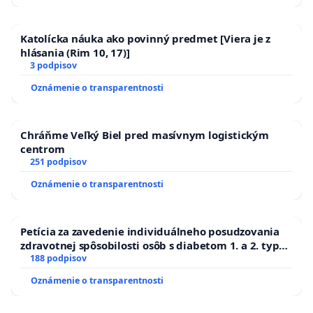
Katolícka náuka ako povinný predmet [Viera je z
hlásania (Rim 10, 17)]
3 podpisov
Oznámenie o transparentnosti
Chráňme Veľký Biel pred masívnym logistickým
centrom
251 podpisov
Oznámenie o transparentnosti
Petícia za zavedenie individuálneho posudzovania
zdravotnej spôsobilosti osôb s diabetom 1. a 2. typu
pri prijímaní do Policajného zboru SR
188 podpisov
Oznámenie o transparentnosti