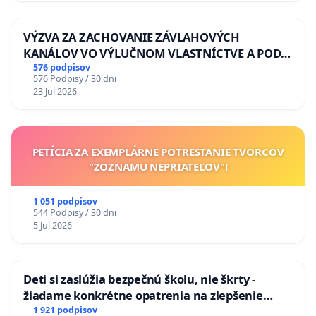
VÝZVA ZA ZACHOVANIE ZÁVLAHOVÝCH
KANÁLOV VO VÝLUČNOM VLASTNÍCTVE A POD
KONTROLOU SLOVENSKEJ REPUBLIKY & žiadosť
576 podpisov
576 Podpisy / 30 dni
na riešenie zanedbaného stavu závlahových a
23 Jul 2026
odvodňovacích kanálov na Slovensku
PETÍCIA ZA EXEMPLÁRNE POTRESTANIE TVORCOV
"ZOZNAMU NEPRIATEĽOV"!
1 051 podpisov
544 Podpisy / 30 dni
5 Jul 2026
Deti si zaslúžia bezpečnú školu, nie škrty -
žiadame konkrétne opatrenia na zlepšenie
situácie v školstve
1 921 podpisov