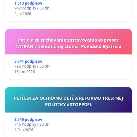
uzávery Vážskeho mosta v Komárne
1 313 podpisov
942 Podpisy / 30 dni
2 Jul 2026
Petícia za zachovanie zastavovania expresov
TATRAN v železničnej stanici Považská Bystrica
5 541 podpisov
792 Podpisy / 30 dni
15 Jun 2026
PETÍCIA ZA OCHRANU DETÍ A REFORMU TRESTNEJ
POLITIKY #STOPPDFL
8 546 podpisov
746 Podpisy / 30 dni
2 Feb 2026