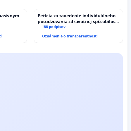
masívnym
Petícia za zavedenie individuálneho
posudzovania zdravotnej spôsobilosti
osôb s diabetom 1. a 2. typu pri
188 podpisov
prijímaní do Policajného zboru SR
i
Oznámenie o transparentnosti