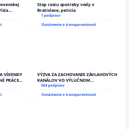
lovenskej
Stop rastu spotreby vody v
ízia
Bratislave, peticia
rbticu?
1 podpisov
i
Oznámenie o transparentnosti
 A VÍKENDY
VÝZVA ZA ZACHOVANIE ZÁVLAHOVÝCH
NÉ PRÁCE
KANÁLOV VO VÝLUČNOM
13.00
VLASTNÍCTVE A POD KONTROLOU
564 podpisov
EŇ CIEĽ
SLOVENSKEJ REPUBLIKY & žiadosť na
i
Oznámenie o transparentnosti
DELNÁ
riešenie zanedbaného stavu
 NA
závlahových a odvodňovacích
kanálov na Slovensku