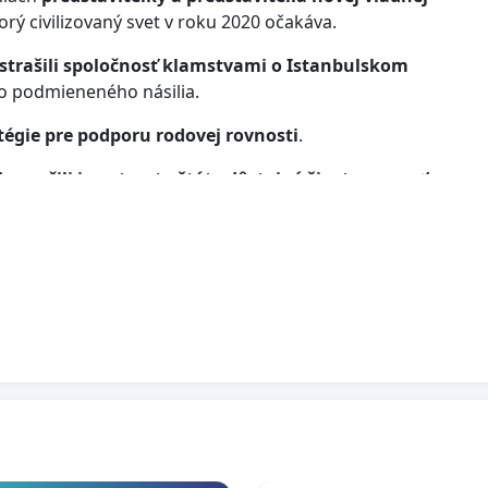
rý civilizovaný svet v roku 2020 očakáva.
strašili spoločnosť klamstvami o Istanbulskom
ovo podmieneného násilia.
égie pre podporu rodovej rovnosti
.
bezpečili im v tomto štáte dôstojný život, rovnosť
nska.