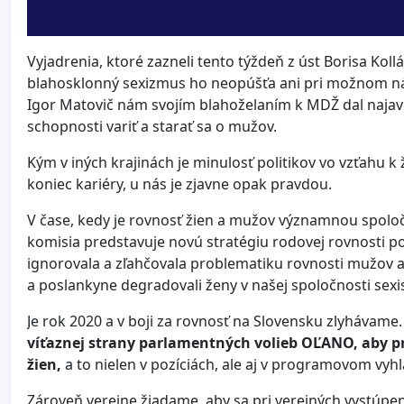
Vyjadrenia, ktoré zazneli tento týždeň z úst Borisa Koll
blahosklonný sexizmus ho neopúšťa ani pri možnom nást
Igor Matovič nám svojím blahoželaním k MDŽ dal najavo,
schopnosti variť a starať sa o mužov.
Kým v iných krajinách je minulosť politikov vo vzťah
koniec kariéry, u nás je zjavne opak pravdou.
V čase, kedy je rovnosť žien a mužov významnou spolo
komisia predstavuje novú stratégiu rodovej rovnosti p
ignorovala a zľahčovala problematiku rovnosti mužov a
a poslankyne degradovali ženy v našej spoločnosti sexi
Je rok 2020 a v boji za rovnosť na Slovensku zlyhávame
víťaznej strany parlamentných volieb OĽANO, aby pr
žien,
a to nielen v pozíciách, ale aj v programovom vyhl
Zároveň verejne žiadame, aby sa pri verejných vystúpe