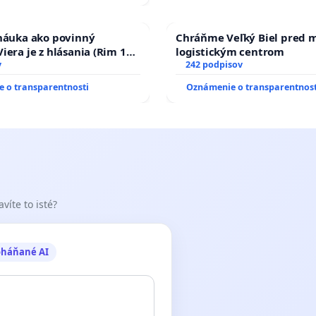
 náuka ako povinný
Chráňme Veľký Biel pred 
iera je z hlásania (Rim 10,
logistickým centrom
v
242 podpisov
 o transparentnosti
Oznámenie o transparentnost
víte to isté?
oháňané AI