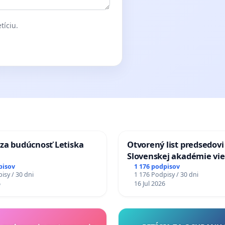
tíciu.
za budúcnosť Letiska
Otvorený list predsedovi
Slovenskej akadémie vie
mať Vízia Slovenska 20
pisov
1 176 podpisov
isy / 30 dni
1 176 Podpisy / 30 dni
chrbticu?
6
16 Jul 2026