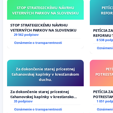
STOP STRATEGICKÉMU NÁVRHU
PETÍC
VETERNÝCH PARKOV NA SLOVENSKU
REFOR
STOP STRATEGICKÉMU NÁVRHU
VETERNÝCH PARKOV NA SLOVENSKU
PETÍCIA Z
29 562 podpisov
REFORMU T
#STOPPDF
8 538 podp
Oznámenie o transparentnosti
Oznámenie
Za dokončenie starej prícestnej
PET
ťahanovskej kaplnky v kresťanskom
POTREST
duchu.
Za dokončenie starej prícestnej
PETÍCIA Z
ťahanovskej kaplnky v kresťanskom
POTRESTA
duchu.
35 podpisov
NEPRIATEĽ
1 051 podp
Oznámenie o transparentnosti
Oznámenie