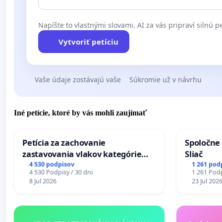
Napíšte to vlastnými slovami. AI za vás pripraví silnú pe
Vytvoriť petíciu
Vaše údaje zostávajú vaše
Súkromie už v návrhu
Iné petície, ktoré by vás mohli zaujímať
Petícia za zachovanie
Spoločne 
zastavovania vlakov kategórie
Sliač
Expres (Ex) TATRAN v železničnej
4 530 podpisov
1 261 pod
4 530 Podpisy / 30 dni
1 261 Podp
stanici Púchov
8 Jul 2026
23 Jul 202