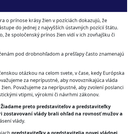
ára o prínose krásy žien v pozíciách dokazujú, že
upe do jednej z najvyšších ústavných pozícií štátu.
 že spoločenský prínos žien vidí v ich zovňajšku či
u k ženám pod drobnohľadom a prešľapy často znamenajú
čenskou otázkou na celom svete, v čase, kedy Európska
ovažujeme za neprípustné, aby novovznikajúca vláda
 žien. Považujeme za neprípustné, aby zvolení poslanci
stickými vtipmi, výrokmi či návrhmi zákonov.
.
Žiadame preto predstaviteľov a predstaviteľky
i zostavovaní vlády brali ohľad na rovnosť mužov a
ásení vlády.
niach
predstaviteľky a predstavitelia novej vládnej