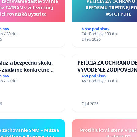
a zachovanie zastavovania
PETÍCIA ZA OCHRANU 
ov TATRAN v železničnej
REFORMU TRESTNEJ PO
ici Považská Bystrica
#STOPPDFL
pisov
8 538 podpisov
y / 30 dni
741 Podpisy / 30 dni
6
2 Feb 2026
aslúžia bezpečnú školu,
PETÍCIA ZA OCHRANU DE
 - žiadame konkrétne
VYVODENIE ZODPOVEDN
 na zlepšenie situácie v
DLHOROČNÚ NEČINNOSŤ
pisov
459 podpisov
y / 30 dni
457 Podpisy / 30 dni
ZLYHANIE ŠTÁTU
6
7 Jul 2026
a zachovanie SNM – Múzea
Protihluková stena v pet
ej kultúry v Prešove a za
dialnici D2