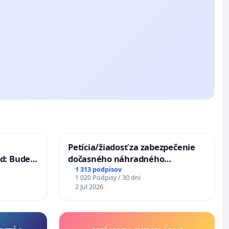
Petícia/žiadosť za zabezpečenie
d: Bude
dočasného náhradného
40 mravnú
premostenia Váhu počas úplnej
1 313 podpisov
1 020 Podpisy / 30 dni
uzávery Vážskeho mosta v
2 Jul 2026
Komárne