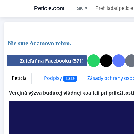
Peticie.com
Prehliadať petície
SK ▼
Nie sme Adamovo rebro.
Zdieľať na Facebooku (571)
Petícia
Podpisy
Zásady ochrany oso
2 329
Verejná výzva budúcej vládnej koalícii pri príležito