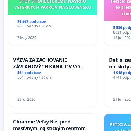
STOP STRATEGICKÉMU NÁVRHU
Petícia z
VETERNÝCH PARKOV NA SLOVENSKU
expres
stan
29 562 podpisov
966 Podpisy / 30 dni
5 539 pod
802 Podpis
7 May 2026
15 Jun 202
VÝZVA ZA ZACHOVANIE
Deti si z
ZÁVLAHOVÝCH KANÁLOV VO
nie škrty
VÝLUČNOM VLASTNÍCTVE A POD
opatrenia
564 podpisov
1 918 pod
564 Podpisy / 30 dni
474 Podpis
KONTROLOU SLOVENSKEJ
školstve
REPUBLIKY & žiadosť na riešenie
zanedbaného stavu závlahových
a odvodňovacích kanálov na
23 Jul 2026
21 Jun 202
Slovensku
Chráňme Veľký Biel pred
PETÍCIA z
masívnym logistickým centrom
rusínsk