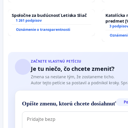
Spoločne za budúcnosť Letiska Sliač
Katolícka
1 261 podpisov
predmet [V
17)]
3 podpiso
Oznámenie o transparentnosti
Oznámenie
ZAČNITE VLASTNÚ PETÍCIU
Je tu niečo, čo chcete zmeniť?
Zmena sa nestane tým, že zostaneme ticho.
Autor tejto petície sa postavil a podnikol kroky. Spra
P
Opíšte zmenu, ktorú chcete dosiahnuť