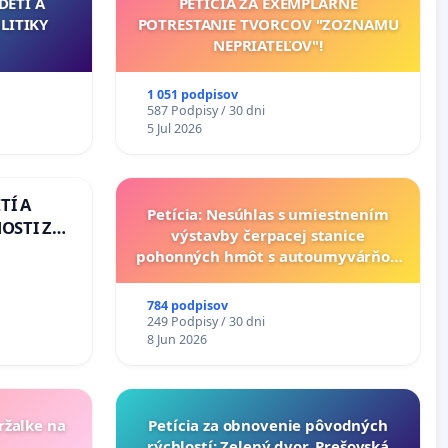
DETÍ A
PETÍCIA ZA EXEMPLÁRNE
LITIKY
POTRESTANIE TVORCOV "ZOZNAMU
NEPRIATEĽOV"!
1 051 podpisov
587 Podpisy / 30 dni
5 Jul 2026
TÍ A
Petícia: Nesúhlas s umiestnením
OSTI ZA
výstavby čerpacej stanice
 A
pohonných hmôt s autoumyvárňou
v lokalite PROMCEN, Chorvátsky
Grob - Čierna Voda
784 podpisov
249 Podpisy / 30 dni
8 Jun 2026
ržalke na
​Petícia za obnovenie pôvodných
rýchlostí: Zelený dvor, Prešovská