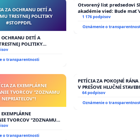
Otvorený list predsedovi S
IA ZA OCHRANU DETÍ A
akadémie vied: Bude mať V
MU TRESTNEJ POLITIKY
Slovenska 2040 mravnú ch
1 176 podpisov
#STOPPDFL
Oznámenie o transparentnost
A OCHRANU DETÍ A
RESTNEJ POLITIKY
L
isov
 o transparentnosti
PETÍCIA ZA POKOJNÉ RÁNA
ÍCIA ZA EXEMPLÁRNE
V PREŠOVE HLUČNÉ STAVEB
ANIE TVORCOV "ZOZNAMU
V SOBOTU LEN OD 9.00 DO 
64 podpisov
NEPRIATEĽOV"!
HOD., CEZ PRACOVNÝ TÝŽD
Oznámenie o transparentnost
8.00 – 18.00 HOD. A PRAVI
KONTROLA STAVBY C-AREA
A EXEMPLÁRNE
ĎUMBIERSKEJ/MAGU
NIE TVORCOV "ZOZNAMU
OV"!
isov
 o transparentnosti