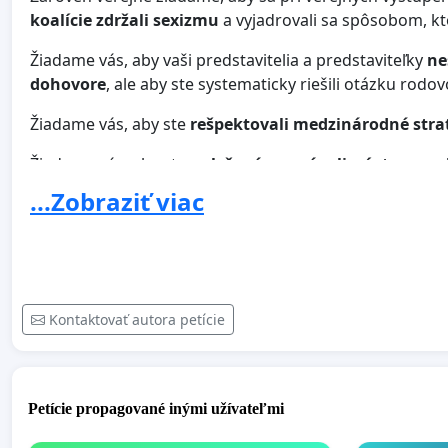
koalície zdržali sexizmu
a vyjadrovali sa spôsobom, kto
Žiadame vás, aby vaši predstavitelia a predstaviteľky
ne
dohovore
, ale aby ste systematicky riešili otázku rod
Žiadame vás, aby ste
rešpektovali medzinárodné strat
Žiadame vás, aby ste sa
k ženám správali s úctou a za
príležitostí a slušne a férovo ohodnotenú prácu
.
...Zobraziť viac
PSF platforma - ženská platforma Progresívneho Slove
Kontaktovať autora petície
Petície propagované inými užívateľmi