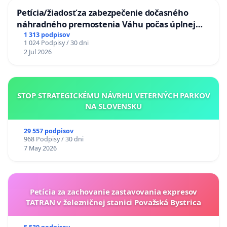
Petícia/žiadosť za zabezpečenie dočasného
náhradného premostenia Váhu počas úplnej
uzávery Vážskeho mosta v Komárne
1 313 podpisov
1 024 Podpisy / 30 dni
2 Jul 2026
STOP STRATEGICKÉMU NÁVRHU VETERNÝCH PARKOV
NA SLOVENSKU
29 557 podpisov
968 Podpisy / 30 dni
7 May 2026
Petícia za zachovanie zastavovania expresov
TATRAN v železničnej stanici Považská Bystrica