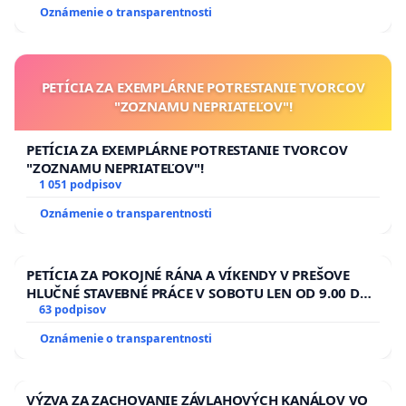
Oznámenie o transparentnosti
PETÍCIA ZA EXEMPLÁRNE POTRESTANIE TVORCOV
"ZOZNAMU NEPRIATEĽOV"!
PETÍCIA ZA EXEMPLÁRNE POTRESTANIE TVORCOV
"ZOZNAMU NEPRIATEĽOV"!
1 051 podpisov
Oznámenie o transparentnosti
PETÍCIA ZA POKOJNÉ RÁNA A VÍKENDY V PREŠOVE
HLUČNÉ STAVEBNÉ PRÁCE V SOBOTU LEN OD 9.00 DO
13.00 HOD., CEZ PRACOVNÝ TÝŽDEŇ CIEĽ 8.00 – 18.00
63 podpisov
HOD. A PRAVIDELNÁ KONTROLA STAVBY C-AREA NA
Oznámenie o transparentnosti
ĎUMBIERSKEJ/MAGU
VÝZVA ZA ZACHOVANIE ZÁVLAHOVÝCH KANÁLOV VO