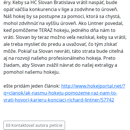
éry. Keby sa HC Slovan Bratislava vrátil naspäť, bude
opäť väčšia konkurencia v lige a zodvihne to úroveň.
Náš hokej by sa postupne za pomoci, ktorá sa chystá,
mohol zdvihnúť na vyššiu úroveň. Ako Lintner povedal,
keď pomôžeme TERAZ hokeju, jedného dňa nám to
vráti. Slovan by teraz možno veľa nezískal, keby sa vrátil,
ale treba myslieť do predu a uvažovať, čo tým získať
môže. Pokiaľ sa Slovan nevráti, táto strata bude citeľná
aj na rozvoji našeho profesionálneho hokeja. Preto
žiadam, aby Slovan zvážil návrat do našej extraligy a
pomohol našemu hokeju.
ešte pridám jeden článok:
http://www.hokejportal.net/?
q=clanok/ak-nasmu-hokeju-pomozeme-raz-nam-to-
vrati-hovori-karieru-konciaci-richard-lintner/57742
Kontaktovať autora petície