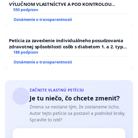
VÝLUČNOM VLASTNÍCTVE A POD KONTROLOU
SLOVENSKEJ REPUBLIKY & žiadosť na riešenie
550 podpisov
zanedbaného stavu závlahových a odvodňovacích
Oznámenie o transparentnosti
kanálov na Slovensku
Petícia za zavedenie individuálneho posudzovania
zdravotnej spôsobilosti osôb s diabetom 1. a 2. typu
pri prijímaní do Policajného zboru SR
188 podpisov
Oznámenie o transparentnosti
ZAČNITE VLASTNÚ PETÍCIU
Je tu niečo, čo chcete zmeniť?
Zmena sa nestane tým, že zostaneme ticho.
Autor tejto petície sa postavil a podnikol kroky.
Spravíte to isté?