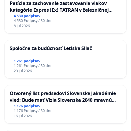
Petícia za zachovanie zastavovania vlakov
kategórie Expres (Ex) TATRAN v železničnej
stanici Púchov
4 530 podpisov
4 530 Podpisy / 30 dni
8 Jul 2026
Spoločne za budúcnosť Letiska Sliač
1 261 podpisov
1 261 Podpisy / 30 dni
23 Jul 2026
Otvorený list predsedovi Slovenskej akadémie
vied: Bude mať Vízia Slovenska 2040 mravnú
chrbticu?
1 176 podpisov
1 176 Podpisy / 30 dni
16 Jul 2026