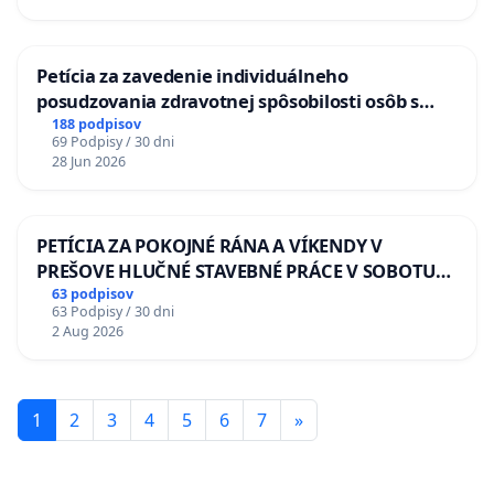
Petícia za zavedenie individuálneho
posudzovania zdravotnej spôsobilosti osôb s
diabetom 1. a 2. typu pri prijímaní do
188 podpisov
69 Podpisy / 30 dni
Policajného zboru SR
28 Jun 2026
PETÍCIA ZA POKOJNÉ RÁNA A VÍKENDY V
PREŠOVE HLUČNÉ STAVEBNÉ PRÁCE V SOBOTU
LEN OD 9.00 DO 13.00 HOD., CEZ PRACOVNÝ
63 podpisov
63 Podpisy / 30 dni
TÝŽDEŇ CIEĽ 8.00 – 18.00 HOD. A PRAVIDELNÁ
2 Aug 2026
KONTROLA STAVBY C-AREA NA
ĎUMBIERSKEJ/MAGU
1
2
3
4
5
6
7
»