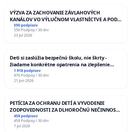
VÝZVA ZA ZACHOVANIE ZÁVLAHOVÝCH
KANÁLOV VO VÝLUČNOM VLASTNÍCTVE A POD
KONTROLOU SLOVENSKEJ REPUBLIKY & žiadosť
550 podpisov
550 Podpisy / 30 dni
na riešenie zanedbaného stavu závlahových a
23 Jul 2026
odvodňovacích kanálov na Slovensku
Deti si zaslúžia bezpečnú školu, nie škrty -
žiadame konkrétne opatrenia na zlepšenie
situácie v školstve
1 918 podpisov
476 Podpisy / 30 dni
21 Jun 2026
PETÍCIA ZA OCHRANU DETÍ A VYVODENIE
ZODPOVEDNOSTI ZA DLHOROČNÚ NEČINNOSŤ
A ZLYHANIE ŠTÁTU
459 podpisov
459 Podpisy / 30 dni
7 Jul 2026