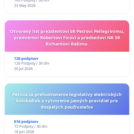
163 Podpisy / 30 dni
23 May 2026
Otvorený list prezidentovi SR Petrovi Pellegrinimu,
premiérovi Robertovi Ficovi a predsedovi NR SR
Richardovi Rašimu.
126 podpisov
126 Podpisy / 30 dni
20 Jul 2026
Petícia za prehodnotenie legislatívy elektrických
kolobežiek a vytvorenie jasných pravidiel pre
dospelých používateľov
616 podpisov
73 Podpisy / 30 dni
18 Jun 2026