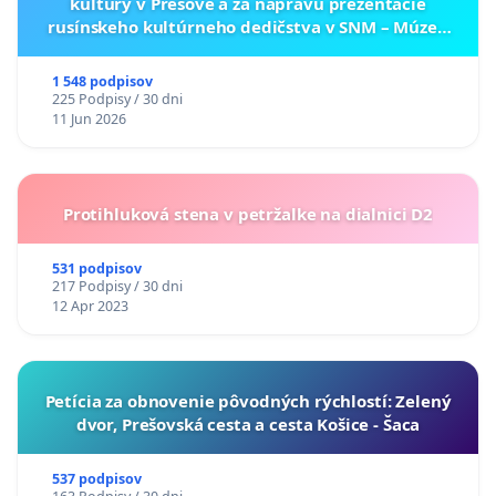
kultúry v Prešove a za nápravu prezentácie
rusínskeho kultúrneho dedičstva v SNM – Múzeu
ukrajinskej kultúry vo Svidníku
1 548 podpisov
225 Podpisy / 30 dni
11 Jun 2026
Protihluková stena v petržalke na dialnici D2
531 podpisov
217 Podpisy / 30 dni
12 Apr 2023
​Petícia za obnovenie pôvodných rýchlostí: Zelený
dvor, Prešovská cesta a cesta Košice - Šaca
537 podpisov