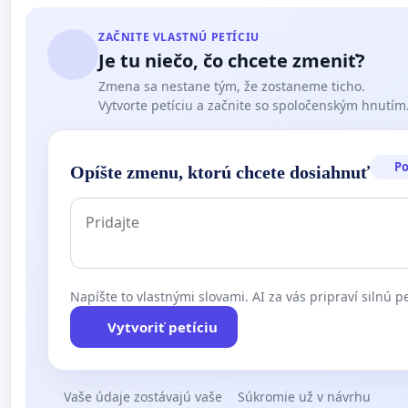
ZAČNITE VLASTNÚ PETÍCIU
Je tu niečo, čo chcete zmeniť?
Zmena sa nestane tým, že zostaneme ticho.
Vytvorte petíciu a začnite so spoločenským hnutím
P
Opíšte zmenu, ktorú chcete dosiahnuť
Napíšte to vlastnými slovami. AI za vás pripraví silnú pe
Vytvoriť petíciu
Vaše údaje zostávajú vaše
Súkromie už v návrhu