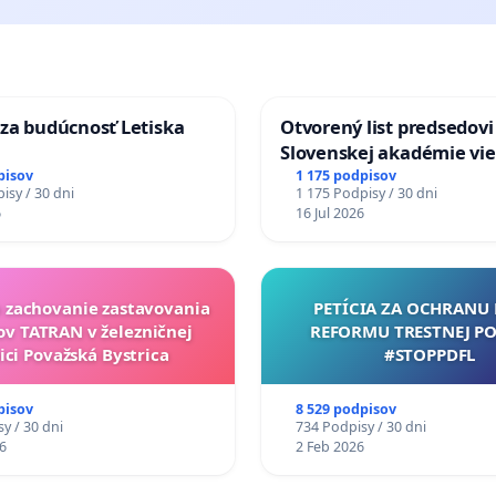
za budúcnosť Letiska
Otvorený list predsedovi
Slovenskej akadémie vie
mať Vízia Slovenska 20
pisov
1 175 podpisov
isy / 30 dni
1 175 Podpisy / 30 dni
chrbticu?
6
16 Jul 2026
a zachovanie zastavovania
PETÍCIA ZA OCHRANU 
ov TATRAN v železničnej
REFORMU TRESTNEJ PO
ici Považská Bystrica
#STOPPDFL
pisov
8 529 podpisov
y / 30 dni
734 Podpisy / 30 dni
6
2 Feb 2026