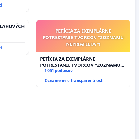
i
VLAHOVÝCH
PETÍCIA ZA EXEMPLÁRNE
POTRESTANIE TVORCOV "ZOZNAMU
TROLOU
NEPRIATEĽOV"!
iadosť na
i
vu
ích
PETÍCIA ZA EXEMPLÁRNE
POTRESTANIE TVORCOV "ZOZNAMU
NEPRIATEĽOV"!
1 051 podpisov
Oznámenie o transparentnosti