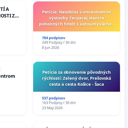
TÍ A
Petícia: Nesúhlas s umiestnením
OSTI ZA
výstavby čerpacej stanice
 A
pohonných hmôt s autoumyvárňou
v lokalite PROMCEN, Chorvátsky
Grob - Čierna Voda
784 podpisov
249 Podpisy / 30 dni
8 Jun 2026
d
​Petícia za obnovenie pôvodných
entrom
rýchlostí: Zelený dvor, Prešovská
cesta a cesta Košice - Šaca
537 podpisov
163 Podpisy / 30 dni
23 May 2026