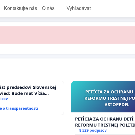
Kontaktujte nás
O nás
Vyhľadávať
ist predsedovi Slovenskej
PETÍCIA ZA OCHRANU 
ied: Bude mať Vízia
REFORMU TRESTNEJ PO
 2040 mravnú chrbticu?
isov
#STOPPDFL
 o transparentnosti
PETÍCIA ZA OCHRANU DETÍ
REFORMU TRESTNEJ POLITI
#STOPPDFL
8 529 podpisov