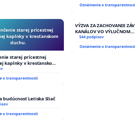
Oznámenie o transparentnost
VÝZVA ZA ZACHOVANIE ZÁ
nčenie starej prícestnej
KANÁLOV VO VÝLUČNOM
ej kaplnky v kresťanskom
VLASTNÍCTVE A POD KON
544 podpisov
duchu.
SLOVENSKEJ REPUBLIKY & ž
Oznámenie o transparentnost
riešenie zanedbaného sta
závlahových a odvodňovac
nie starej prícestnej
kanálov na Slovensku
ej kaplnky v kresťanskom
ov
 o transparentnosti
a budúcnosť Letiska Sliač
isov
 o transparentnosti