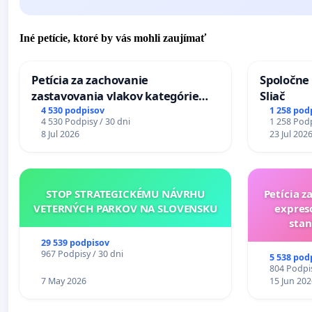
Iné petície, ktoré by vás mohli zaujímať
Petícia za zachovanie
Spoločne 
zastavovania vlakov kategórie
Sliač
Expres (Ex) TATRAN v železničnej
4 530 podpisov
1 258 pod
4 530 Podpisy / 30 dni
1 258 Podp
stanici Púchov
8 Jul 2026
23 Jul 202
STOP STRATEGICKÉMU NÁVRHU
Petícia z
VETERNÝCH PARKOV NA SLOVENSKU
expres
stan
29 539 podpisov
967 Podpisy / 30 dni
5 538 pod
804 Podpis
7 May 2026
15 Jun 202