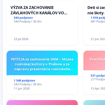
VÝZVA ZA ZACHOVANIE
Deti si z
ZÁVLAHOVÝCH KANÁLOV VO
nie škrty
VÝLUČNOM VLASTNÍCTVE A POD
opatrenia
544 podpisov
1 918 pod
544 Podpisy / 30 dni
481 Podpis
KONTROLOU SLOVENSKEJ
školstve
REPUBLIKY & žiadosť na riešenie
zanedbaného stavu závlahových
a odvodňovacích kanálov na
23 Jul 2026
21 Jun 202
Slovensku
PETÍCIA za zachovanie SNM – Múzea
Protihlu
rusínskej kultúry v Prešove a za
nápravu prezentácie rusínskeho
kultúrneho dedičstva v SNM –
531 podpi
Múzeu ukrajinskej kultúry vo
217 Podpis
1 548 podpisov
Svidníku
243 Podpisy / 30 dni
11 Jun 2026
12 Apr 20