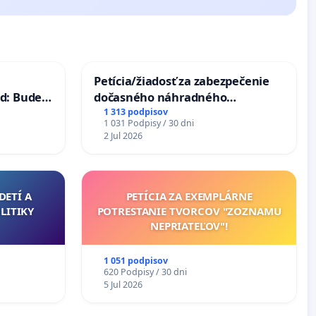
Petícia/žiadosť za zabezpečenie
d: Bude
dočasného náhradného
40 mravnú
premostenia Váhu počas úplnej
1 313 podpisov
1 031 Podpisy / 30 dni
uzávery Vážskeho mosta v
2 Jul 2026
Komárne
DETÍ A
PETÍCIA ZA EXEMPLÁRNE
LITIKY
POTRESTANIE TVORCOV "ZOZNAMU
NEPRIATEĽOV"!
1 051 podpisov
620 Podpisy / 30 dni
5 Jul 2026