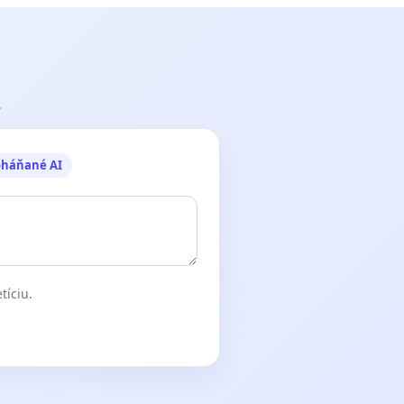
.
oháňané AI
tíciu.