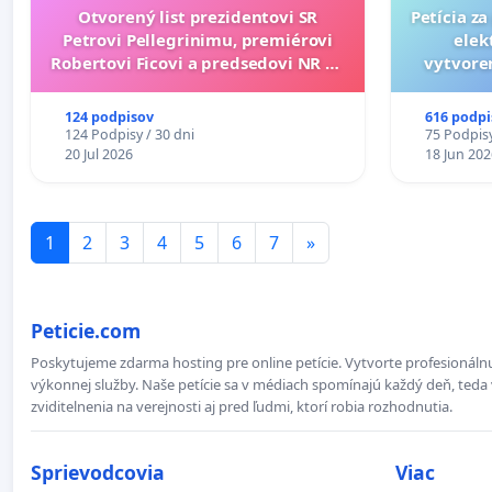
Otvorený list prezidentovi SR
Petícia z
Petrovi Pellegrinimu, premiérovi
elek
Robertovi Ficovi a predsedovi NR SR
vytvoren
Richardovi Rašimu.
dos
124 podpisov
616 podpi
124 Podpisy / 30 dni
75 Podpisy
20 Jul 2026
18 Jun 202
1
2
3
4
5
6
7
»
Peticie.com
Poskytujeme zdarma hosting pre online petície. Vytvorte profesionálnu
výkonnej služby. Naše petície sa v médiach spomínajú každý deň, teda 
zviditelnenia na verejnosti aj pred ľudmi, ktorí robia rozhodnutia.
Sprievodcovia
Viac