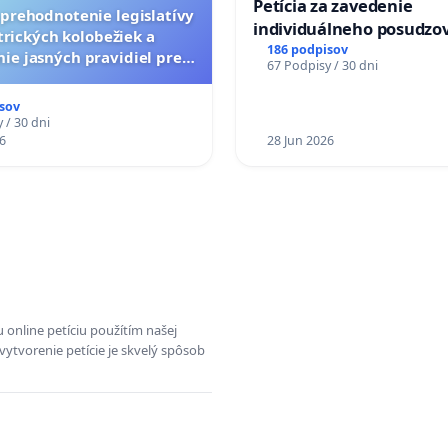
Petícia za zavedenie
a prehodnotenie legislatívy
individuálneho posudzo
trických kolobežiek a
zdravotnej spôsobilosti 
186 podpisov
ie jasných pravidiel pre
67 Podpisy / 30 dni
diabetom 1. a 2. typu pri
pelých používateľov
do Policajného zboru SR
sov
 / 30 dni
6
28 Jun 2026
 online petíciu použítím našej
vytvorenie petície je skvelý spôsob