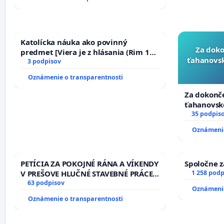
Katolícka náuka ako povinný
Za doko
predmet [Viera je z hlásania (Rim 10,
ťahanovsk
17)]
3 podpisov
Oznámenie o transparentnosti
Za dokonče
ťahanovsk
duchu.
35 podpis
Oznámenie
PETÍCIA ZA POKOJNÉ RÁNA A VÍKENDY
Spoločne z
V PREŠOVE HLUČNÉ STAVEBNÉ PRÁCE
1 258 podp
V SOBOTU LEN OD 9.00 DO 13.00
63 podpisov
Oznámenie
HOD., CEZ PRACOVNÝ TÝŽDEŇ CIEĽ
Oznámenie o transparentnosti
8.00 – 18.00 HOD. A PRAVIDELNÁ
KONTROLA STAVBY C-AREA NA
ĎUMBIERSKEJ/MAGU