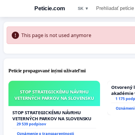
Peticie.com
Prehliadať petície
SK ▼
This page is not used anymore
Petície propagované inými užívateľmi
Otvorený l
STOP STRATEGICKÉMU NÁVRHU
akadémie v
VETERNÝCH PARKOV NA SLOVENSKU
Slovenska
1 175 podp
Oznámenie
STOP STRATEGICKÉMU NÁVRHU
VETERNÝCH PARKOV NA SLOVENSKU
29 539 podpisov
Oznámenie o transparentnosti