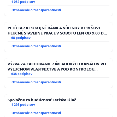
1 052 podpisov
Oznámenie o transparentnosti
PETÍCIA ZA POKOJNÉ RÁNA A VÍKENDY V PREŠOVE
HLUČNÉ STAVEBNÉ PRÁCE V SOBOTU LEN OD 9.00 DO
13.00 HOD., CEZ PRACOVNÝ TÝŽDEŇ CIEĽ 8.00 – 18.00
68 podpisov
HOD. A PRAVIDELNÁ KONTROLA STAVBY C-AREA NA
Oznámenie o transparentnosti
ĎUMBIERSKEJ/MAGU
VÝZVA ZA ZACHOVANIE ZÁVLAHOVÝCH KANÁLOV VO
VÝLUČNOM VLASTNÍCTVE A POD KONTROLOU
SLOVENSKEJ REPUBLIKY & žiadosť na riešenie
638 podpisov
zanedbaného stavu závlahových a odvodňovacích
Oznámenie o transparentnosti
kanálov na Slovensku
Spoločne za budúcnosť Letiska Sliač
1 295 podpisov
Oznámenie o transparentnosti