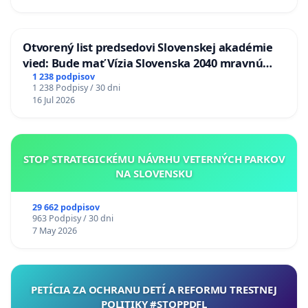
Otvorený list predsedovi Slovenskej akadémie
vied: Bude mať Vízia Slovenska 2040 mravnú
chrbticu?
1 238 podpisov
1 238 Podpisy / 30 dni
16 Jul 2026
STOP STRATEGICKÉMU NÁVRHU VETERNÝCH PARKOV
NA SLOVENSKU
29 662 podpisov
963 Podpisy / 30 dni
7 May 2026
PETÍCIA ZA OCHRANU DETÍ A REFORMU TRESTNEJ
POLITIKY #STOPPDFL