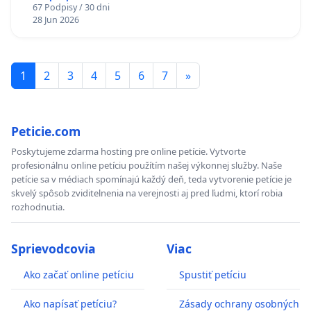
67 Podpisy / 30 dni
Policajného zboru SR
28 Jun 2026
1
2
3
4
5
6
7
»
Peticie.com
Poskytujeme zdarma hosting pre online petície. Vytvorte
profesionálnu online petíciu použítím našej výkonnej služby. Naše
petície sa v médiach spomínajú každý deň, teda vytvorenie petície je
skvelý spôsob zviditelnenia na verejnosti aj pred ľudmi, ktorí robia
rozhodnutia.
Sprievodcovia
Viac
Ako začať online petíciu
Spustiť petíciu
Ako napísať petíciu?
Zásady ochrany osobných