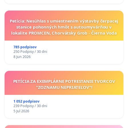
Petícia: Nesúhlas s umiestnením výstavby čerpacej
stanice pohonných hmôt s autoumyvárňou v
lokalite PROMCEN, Chorvátsky Grob - Čierna Voda
785 podpisov
250 Podpisy / 30 dni
8 Jun 2026
PETÍCIA ZA EXEMPLÁRNE POTRESTANIE TVORCOV
"ZOZNAMU NEPRIATEĽOV"!
1 052 podpisov
239 Podpisy / 30 dni
5 Jul 2026