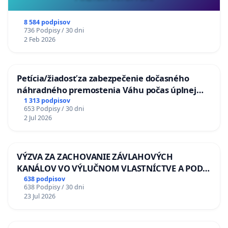
8 584 podpisov
736 Podpisy / 30 dni
2 Feb 2026
Petícia/žiadosť za zabezpečenie dočasného
náhradného premostenia Váhu počas úplnej
uzávery Vážskeho mosta v Komárne
1 313 podpisov
653 Podpisy / 30 dni
2 Jul 2026
VÝZVA ZA ZACHOVANIE ZÁVLAHOVÝCH
KANÁLOV VO VÝLUČNOM VLASTNÍCTVE A POD
KONTROLOU SLOVENSKEJ REPUBLIKY & žiadosť
638 podpisov
638 Podpisy / 30 dni
na riešenie zanedbaného stavu závlahových a
23 Jul 2026
odvodňovacích kanálov na Slovensku