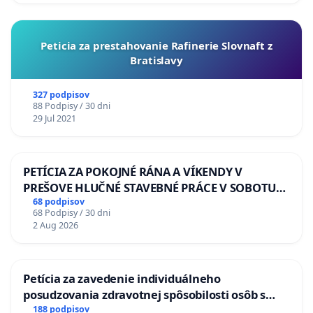
Peticia za prestahovanie Rafinerie Slovnaft z
Bratislavy
327 podpisov
88 Podpisy / 30 dni
29 Jul 2021
PETÍCIA ZA POKOJNÉ RÁNA A VÍKENDY V
PREŠOVE HLUČNÉ STAVEBNÉ PRÁCE V SOBOTU
LEN OD 9.00 DO 13.00 HOD., CEZ PRACOVNÝ
68 podpisov
68 Podpisy / 30 dni
TÝŽDEŇ CIEĽ 8.00 – 18.00 HOD. A PRAVIDELNÁ
2 Aug 2026
KONTROLA STAVBY C-AREA NA
ĎUMBIERSKEJ/MAGU
Petícia za zavedenie individuálneho
posudzovania zdravotnej spôsobilosti osôb s
diabetom 1. a 2. typu pri prijímaní do
188 podpisov