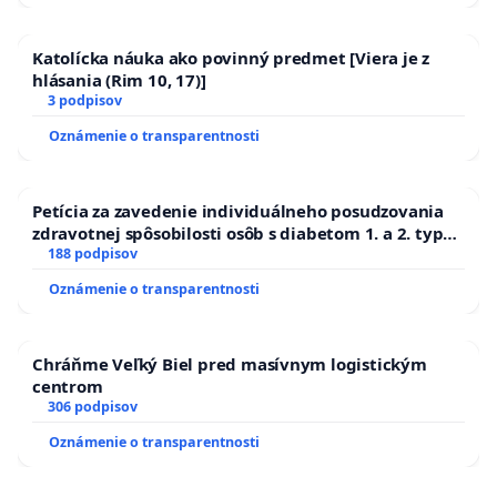
Katolícka náuka ako povinný predmet [Viera je z
hlásania (Rim 10, 17)]
3 podpisov
Oznámenie o transparentnosti
Petícia za zavedenie individuálneho posudzovania
zdravotnej spôsobilosti osôb s diabetom 1. a 2. typu
pri prijímaní do Policajného zboru SR
188 podpisov
Oznámenie o transparentnosti
Chráňme Veľký Biel pred masívnym logistickým
centrom
306 podpisov
Oznámenie o transparentnosti