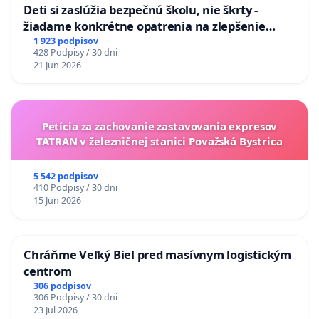
Deti si zaslúžia bezpečnú školu, nie škrty -
žiadame konkrétne opatrenia na zlepšenie
situácie v školstve
1 923 podpisov
428 Podpisy / 30 dni
21 Jun 2026
Petícia za zachovanie zastavovania expresov
TATRAN v železničnej stanici Považská Bystrica
5 542 podpisov
410 Podpisy / 30 dni
15 Jun 2026
Chráňme Veľký Biel pred masívnym logistickým
centrom
306 podpisov
306 Podpisy / 30 dni
23 Jul 2026