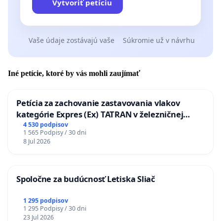
Vytvoriť petíciu
Vaše údaje zostávajú vaše
Súkromie už v návrhu
Iné petície, ktoré by vás mohli zaujímať
Petícia za zachovanie zastavovania vlakov
kategórie Expres (Ex) TATRAN v železničnej
stanici Púchov
4 530 podpisov
1 565 Podpisy / 30 dni
8 Jul 2026
Spoločne za budúcnosť Letiska Sliač
1 295 podpisov
1 295 Podpisy / 30 dni
23 Jul 2026