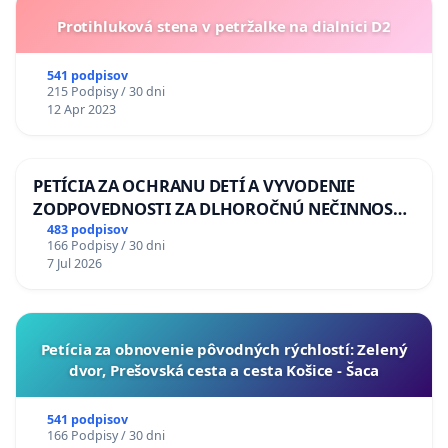
Protihluková stena v petržalke na dialnici D2
541 podpisov
215 Podpisy / 30 dni
12 Apr 2023
PETÍCIA ZA OCHRANU DETÍ A VYVODENIE
ZODPOVEDNOSTI ZA DLHOROČNÚ NEČINNOSŤ
A ZLYHANIE ŠTÁTU
483 podpisov
166 Podpisy / 30 dni
7 Jul 2026
​Petícia za obnovenie pôvodných rýchlostí: Zelený
dvor, Prešovská cesta a cesta Košice - Šaca
541 podpisov
166 Podpisy / 30 dni