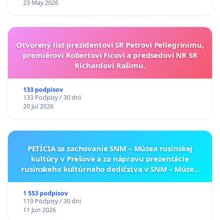
23 May 2026
Otvorený list prezidentovi SR Petrovi Pellegrinimu,
premiérovi Robertovi Ficovi a predsedovi NR SR
Richardovi Rašimu.
133 podpisov
133 Podpisy / 30 dni
20 Jul 2026
PETÍCIA za zachovanie SNM – Múzea rusínskej
kultúry v Prešove a za nápravu prezentácie
rusínskeho kultúrneho dedičstva v SNM – Múzeu
ukrajinskej kultúry vo Svidníku
1 553 podpisov
119 Podpisy / 30 dni
11 Jun 2026