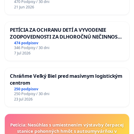
470 Podpisy / 30 dni
21 Jun 2026
PETÍCIA ZA OCHRANU DETÍ A VYVODENIE
ZODPOVEDNOSTI ZA DLHOROČNÚ NEČINNOSŤ
A ZLYHANIE ŠTÁTU
474 podpisov
346 Podpisy / 30 dni
7 Jul 2026
Chráňme Veľký Biel pred masívnym logistickým
centrom
250 podpisov
250 Podpisy / 30 dni
23 Jul 2026
Petícia: Nesúhlas s umiestnením výstavby čerpacej
stanice pohonných hmôt s autoumyvárňou v