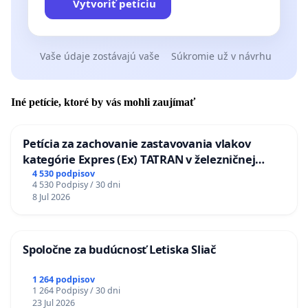
Vytvoriť petíciu
Vaše údaje zostávajú vaše
Súkromie už v návrhu
Iné petície, ktoré by vás mohli zaujímať
Petícia za zachovanie zastavovania vlakov
kategórie Expres (Ex) TATRAN v železničnej
stanici Púchov
4 530 podpisov
4 530 Podpisy / 30 dni
8 Jul 2026
Spoločne za budúcnosť Letiska Sliač
1 264 podpisov
1 264 Podpisy / 30 dni
23 Jul 2026