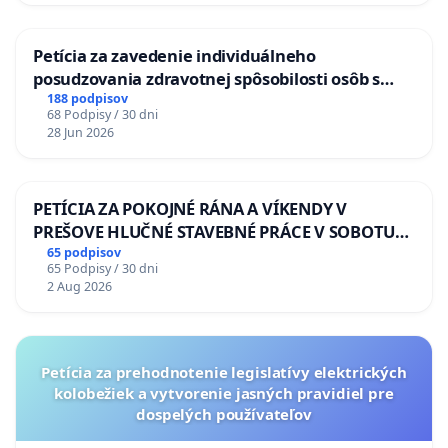
Petícia za zavedenie individuálneho
posudzovania zdravotnej spôsobilosti osôb s
diabetom 1. a 2. typu pri prijímaní do
188 podpisov
68 Podpisy / 30 dni
Policajného zboru SR
28 Jun 2026
PETÍCIA ZA POKOJNÉ RÁNA A VÍKENDY V
PREŠOVE HLUČNÉ STAVEBNÉ PRÁCE V SOBOTU
LEN OD 9.00 DO 13.00 HOD., CEZ PRACOVNÝ
65 podpisov
65 Podpisy / 30 dni
TÝŽDEŇ CIEĽ 8.00 – 18.00 HOD. A PRAVIDELNÁ
2 Aug 2026
KONTROLA STAVBY C-AREA NA
ĎUMBIERSKEJ/MAGU
Petícia za prehodnotenie legislatívy elektrických
kolobežiek a vytvorenie jasných pravidiel pre
dospelých používateľov