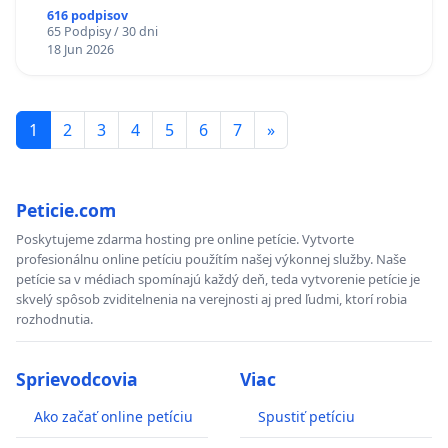
616 podpisov
65 Podpisy / 30 dni
18 Jun 2026
1
2
3
4
5
6
7
»
Peticie.com
Poskytujeme zdarma hosting pre online petície. Vytvorte
profesionálnu online petíciu použítím našej výkonnej služby. Naše
petície sa v médiach spomínajú každý deň, teda vytvorenie petície je
skvelý spôsob zviditelnenia na verejnosti aj pred ľudmi, ktorí robia
rozhodnutia.
Sprievodcovia
Viac
Ako začať online petíciu
Spustiť petíciu