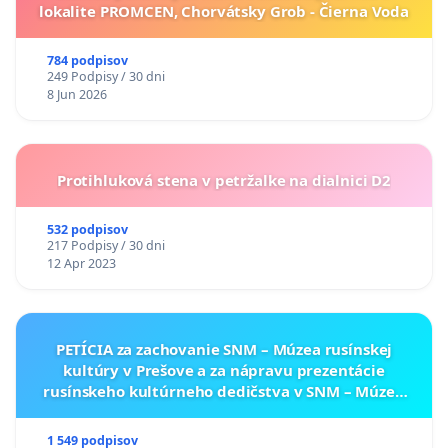
lokalite PROMCEN, Chorvátsky Grob - Čierna Voda
784 podpisov
249 Podpisy / 30 dni
8 Jun 2026
Protihluková stena v petržalke na dialnici D2
532 podpisov
217 Podpisy / 30 dni
12 Apr 2023
PETÍCIA za zachovanie SNM – Múzea rusínskej
kultúry v Prešove a za nápravu prezentácie
rusínskeho kultúrneho dedičstva v SNM – Múzeu
ukrajinskej kultúry vo Svidníku
1 549 podpisov