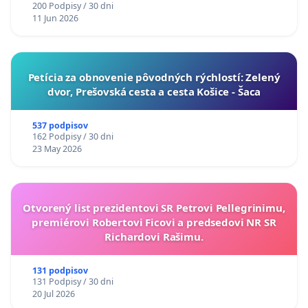
200 Podpisy / 30 dni
11 Jun 2026
​Petícia za obnovenie pôvodných rýchlostí: Zelený
dvor, Prešovská cesta a cesta Košice - Šaca
537 podpisov
162 Podpisy / 30 dni
23 May 2026
Otvorený list prezidentovi SR Petrovi Pellegrinimu,
premiérovi Robertovi Ficovi a predsedovi NR SR
Richardovi Rašimu.
131 podpisov
131 Podpisy / 30 dni
20 Jul 2026