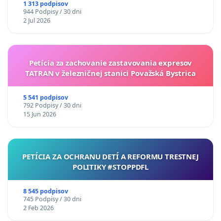
uzávery Vážskeho mosta v Komárne
1 313 podpisov
944 Podpisy / 30 dni
2 Jul 2026
Petícia za zachovanie zastavovania expresov
TATRAN v železničnej stanici Považská Bystrica
5 541 podpisov
792 Podpisy / 30 dni
15 Jun 2026
PETÍCIA ZA OCHRANU DETÍ A REFORMU TRESTNEJ
POLITIKY #STOPPDFL
8 545 podpisov
745 Podpisy / 30 dni
2 Feb 2026