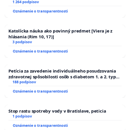
1 264 podpisov
Oznámenie o transparentnosti
Katolícka náuka ako povinný predmet [Viera je z
hlásania (Rim 10, 17)]
3 podpisov
Oznámenie o transparentnosti
Petícia za zavedenie individuálneho posudzovania
zdravotnej spôsobilosti osôb s diabetom 1. a 2. typu
pri prijímaní do Policajného zboru SR
188 podpisov
Oznámenie o transparentnosti
Stop rastu spotreby vody v Bratislave, peticia
1 podpisov
Oznámenie o transparentnosti