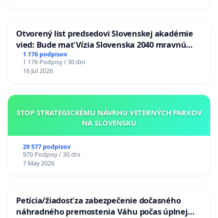
Otvorený list predsedovi Slovenskej akadémie
vied: Bude mať Vízia Slovenska 2040 mravnú
chrbticu?
1 176 podpisov
1 176 Podpisy / 30 dni
16 Jul 2026
STOP STRATEGICKÉMU NÁVRHU VETERNÝCH PARKOV
NA SLOVENSKU
29 577 podpisov
970 Podpisy / 30 dni
7 May 2026
Petícia/žiadosť za zabezpečenie dočasného
náhradného premostenia Váhu počas úplnej