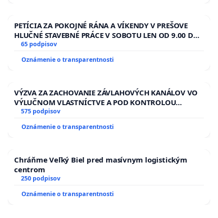
PETÍCIA ZA POKOJNÉ RÁNA A VÍKENDY V PREŠOVE
HLUČNÉ STAVEBNÉ PRÁCE V SOBOTU LEN OD 9.00 DO
13.00 HOD., CEZ PRACOVNÝ TÝŽDEŇ CIEĽ 8.00 – 18.00
65 podpisov
HOD. A PRAVIDELNÁ KONTROLA STAVBY C-AREA NA
Oznámenie o transparentnosti
ĎUMBIERSKEJ/MAGU
VÝZVA ZA ZACHOVANIE ZÁVLAHOVÝCH KANÁLOV VO
VÝLUČNOM VLASTNÍCTVE A POD KONTROLOU
SLOVENSKEJ REPUBLIKY & žiadosť na riešenie
575 podpisov
zanedbaného stavu závlahových a odvodňovacích
Oznámenie o transparentnosti
kanálov na Slovensku
Chráňme Veľký Biel pred masívnym logistickým
centrom
250 podpisov
Oznámenie o transparentnosti