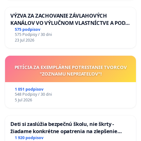
VÝZVA ZA ZACHOVANIE ZÁVLAHOVÝCH
KANÁLOV VO VÝLUČNOM VLASTNÍCTVE A POD
KONTROLOU SLOVENSKEJ REPUBLIKY & žiadosť
575 podpisov
575 Podpisy / 30 dni
na riešenie zanedbaného stavu závlahových a
23 Jul 2026
odvodňovacích kanálov na Slovensku
PETÍCIA ZA EXEMPLÁRNE POTRESTANIE TVORCOV
"ZOZNAMU NEPRIATEĽOV"!
1 051 podpisov
548 Podpisy / 30 dni
5 Jul 2026
Deti si zaslúžia bezpečnú školu, nie škrty -
žiadame konkrétne opatrenia na zlepšenie
situácie v školstve
1 920 podpisov