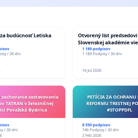
za budúcnosť Letiska
Otvorený list predsedovi
Slovenskej akadémie vie
mať Vízia Slovenska 20
pisov
1 189 podpisov
isy / 30 dni
1 189 Podpisy / 30 dni
chrbticu?
6
16 Jul 2026
a zachovanie zastavovania
PETÍCIA ZA OCHRANU 
ov TATRAN v železničnej
REFORMU TRESTNEJ PO
ici Považská Bystrica
#STOPPDFL
pisov
8 550 podpisov
y / 30 dni
746 Podpisy / 30 dni
6
2 Feb 2026