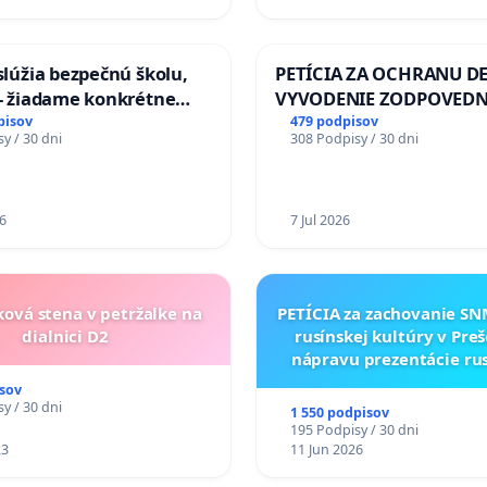
aslúžia bezpečnú školu,
PETÍCIA ZA OCHRANU DE
 - žiadame konkrétne
VYVODENIE ZODPOVEDN
 na zlepšenie situácie v
DLHOROČNÚ NEČINNOSŤ
pisov
479 podpisov
y / 30 dni
308 Podpisy / 30 dni
ZLYHANIE ŠTÁTU
6
7 Jul 2026
ková stena v petržalke na
PETÍCIA za zachovanie S
dialnici D2
rusínskej kultúry v Preš
nápravu prezentácie ru
kultúrneho dedičstva 
sov
Múzeu ukrajinskej kul
y / 30 dni
1 550 podpisov
Svidníku
195 Podpisy / 30 dni
23
11 Jun 2026