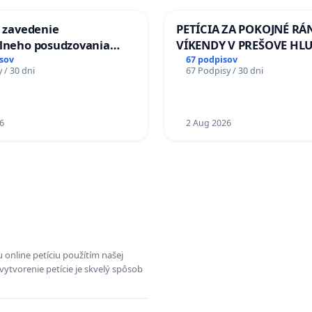
a zavedenie
PETÍCIA ZA POKOJNÉ RÁ
álneho posudzovania
VÍKENDY V PREŠOVE HL
j spôsobilosti osôb s
STAVEBNÉ PRÁCE V SOB
sov
67 podpisov
 / 30 dni
67 Podpisy / 30 dni
1. a 2. typu pri prijímaní
OD 9.00 DO 13.00 HOD., 
jného zboru SR
PRACOVNÝ TÝŽDEŇ CIEĽ 8
18.00 HOD. A PRAVIDELN
6
KONTROLA STAVBY C-AR
2 Aug 2026
ĎUMBIERSKEJ/MAGU
 online petíciu použítím našej
vytvorenie petície je skvelý spôsob