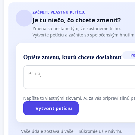
ZAČNITE VLASTNÚ PETÍCIU
Je tu niečo, čo chcete zmeniť?
Zmena sa nestane tým, že zostaneme ticho.
Vytvorte petíciu a začnite so spoločenským hnutím
P
Opíšte zmenu, ktorú chcete dosiahnuť
Napíšte to vlastnými slovami. AI za vás pripraví silnú pe
Vytvoriť petíciu
Vaše údaje zostávajú vaše
Súkromie už v návrhu