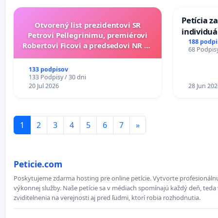
Petícia z
Otvorený list prezidentovi SR
individu
Petrovi Pellegrinimu, premiérovi
zdravotne
188 podpi
Robertovi Ficovi a predsedovi NR SR
68 Podpisy
diabetom 
Richardovi Rašimu.
do Polica
133 podpisov
133 Podpisy / 30 dni
20 Jul 2026
28 Jun 202
1
2
3
4
5
6
7
»
Peticie.com
Poskytujeme zdarma hosting pre online petície. Vytvorte profesionálnu
výkonnej služby. Naše petície sa v médiach spomínajú každý deň, teda 
zviditelnenia na verejnosti aj pred ľudmi, ktorí robia rozhodnutia.