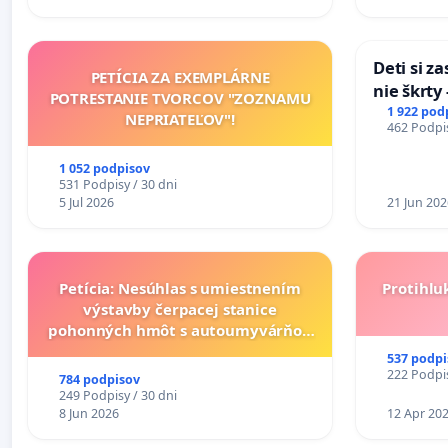
Deti si z
PETÍCIA ZA EXEMPLÁRNE
nie škrty
POTRESTANIE TVORCOV "ZOZNAMU
opatrenia
1 922 pod
NEPRIATEĽOV"!
462 Podpis
školstve
1 052 podpisov
531 Podpisy / 30 dni
5 Jul 2026
21 Jun 202
Petícia: Nesúhlas s umiestnením
Protihlu
výstavby čerpacej stanice
pohonných hmôt s autoumyvárňou
v lokalite PROMCEN, Chorvátsky
537 podpi
Grob - Čierna Voda
222 Podpis
784 podpisov
249 Podpisy / 30 dni
8 Jun 2026
12 Apr 20