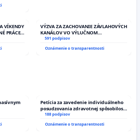
i
 A VÍKENDY
VÝZVA ZA ZACHOVANIE ZÁVLAHOVÝCH
NÉ PRÁCE
KANÁLOV VO VÝLUČNOM
13.00
VLASTNÍCTVE A POD KONTROLOU
591 podpisov
EŇ CIEĽ
SLOVENSKEJ REPUBLIKY & žiadosť na
i
Oznámenie o transparentnosti
DELNÁ
riešenie zanedbaného stavu
 NA
závlahových a odvodňovacích
kanálov na Slovensku
masívnym
Petícia za zavedenie individuálneho
posudzovania zdravotnej spôsobilosti
osôb s diabetom 1. a 2. typu pri
188 podpisov
prijímaní do Policajného zboru SR
i
Oznámenie o transparentnosti