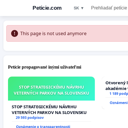
Peticie.com
Prehliadať petície
SK ▼
This page is not used anymore
Petície propagované inými užívateľmi
Otvorený l
STOP STRATEGICKÉMU NÁVRHU
akadémie v
VETERNÝCH PARKOV NA SLOVENSKU
Slovenska
1 189 podp
Oznámenie
STOP STRATEGICKÉMU NÁVRHU
VETERNÝCH PARKOV NA SLOVENSKU
29 593 podpisov
Oznámenie o transparentnosti