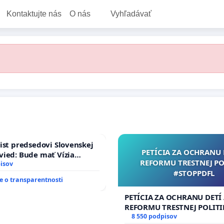
Kontaktujte nás
O nás
Vyhľadávať
ist predsedovi Slovenskej
PETÍCIA ZA OCHRANU 
ied: Bude mať Vízia
REFORMU TRESTNEJ PO
 2040 mravnú chrbticu?
isov
#STOPPDFL
 o transparentnosti
PETÍCIA ZA OCHRANU DETÍ
REFORMU TRESTNEJ POLITI
#STOPPDFL
8 550 podpisov