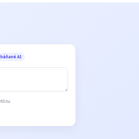
.
oháňané AI
tíciu.