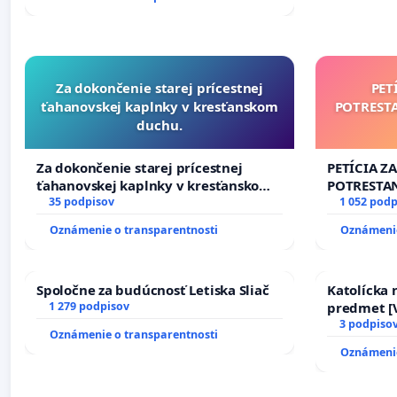
Za dokončenie starej prícestnej
PET
ťahanovskej kaplnky v kresťanskom
POTREST
duchu.
Za dokončenie starej prícestnej
PETÍCIA Z
ťahanovskej kaplnky v kresťanskom
POTRESTA
duchu.
35 podpisov
NEPRIATEĽ
1 052 podp
Oznámenie o transparentnosti
Oznámenie
Spoločne za budúcnosť Letiska Sliač
Katolícka
1 279 podpisov
predmet [V
17)]
3 podpiso
Oznámenie o transparentnosti
Oznámenie