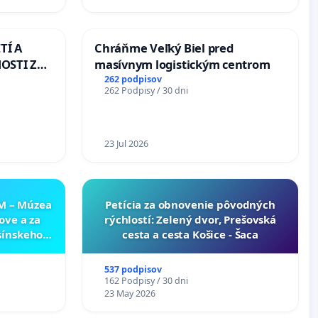
Slovensku
TÍ A
Chráňme Veľký Biel pred
OSTI ZA
masívnym logistickým centrom
 A
262 podpisov
262 Podpisy / 30 dni
23 Jul 2026
NM – Múzea
​Petícia za obnovenie pôvodných
ove a za
rýchlostí: Zelený dvor, Prešovská
sínskeho
cesta a cesta Košice - Šaca
v SNM –
túry vo
537 podpisov
162 Podpisy / 30 dni
23 May 2026