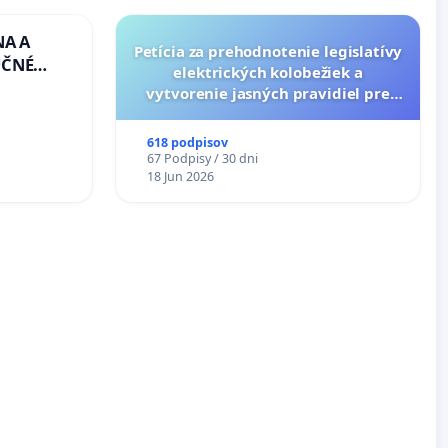
NA A
Petícia za prehodnotenie legislatívy
UČNÉ
elektrických kolobežiek a
OTU LEN
vytvorenie jasných pravidiel pre
CEZ
dospelých používateľov
.00 –
618 podpisov
Á
67 Podpisy / 30 dni
EA NA
18 Jun 2026