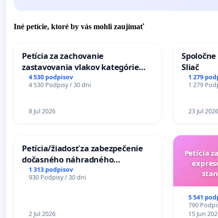
Iné petície, ktoré by vás mohli zaujímať
Petícia za zachovanie
Spoločne 
zastavovania vlakov kategórie
Sliač
Expres (Ex) TATRAN v železničnej
4 530 podpisov
1 279 pod
4 530 Podpisy / 30 dni
1 279 Podp
stanici Púchov
8 Jul 2026
23 Jul 202
Petícia/žiadosť za zabezpečenie
Petícia z
dočasného náhradného
expres
premostenia Váhu počas úplnej
1 313 podpisov
stan
930 Podpisy / 30 dni
uzávery Vážskeho mosta v
Komárne
5 541 pod
790 Podpis
2 Jul 2026
15 Jun 202