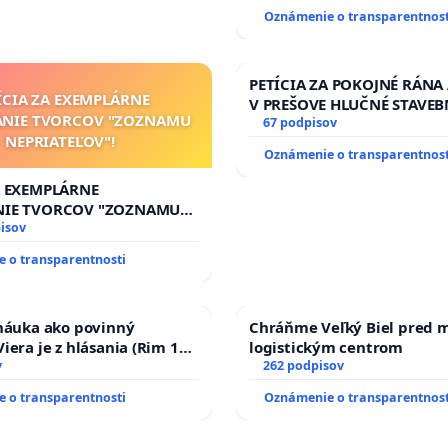
Oznámenie o transparentnost
PETÍCIA ZA POKOJNÉ RÁNA
ÍCIA ZA EXEMPLÁRNE
V PREŠOVE HLUČNÉ STAVEB
ANIE TVORCOV "ZOZNAMU
V SOBOTU LEN OD 9.00 DO 
67 podpisov
NEPRIATEĽOV"!
HOD., CEZ PRACOVNÝ TÝŽD
Oznámenie o transparentnost
8.00 – 18.00 HOD. A PRAVI
KONTROLA STAVBY C-AREA
A EXEMPLÁRNE
ĎUMBIERSKEJ/MAGU
NIE TVORCOV "ZOZNAMU
OV"!
isov
 o transparentnosti
 náuka ako povinný
Chráňme Veľký Biel pred 
iera je z hlásania (Rim 10,
logistickým centrom
v
262 podpisov
 o transparentnosti
Oznámenie o transparentnost