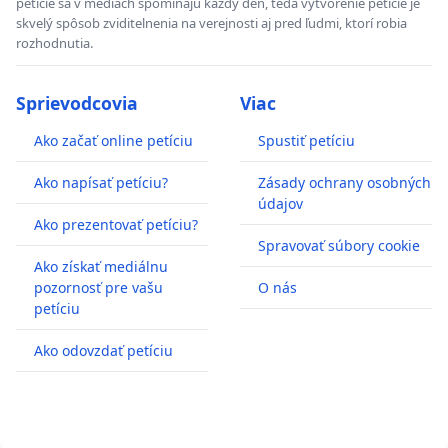
petície sa v médiach spomínajú každý deň, teda vytvorenie petície je
skvelý spôsob zviditelnenia na verejnosti aj pred ľudmi, ktorí robia
rozhodnutia.
Sprievodcovia
Viac
Ako začať online petíciu
Spustiť petíciu
Ako napísať petíciu?
Zásady ochrany osobných
údajov
Ako prezentovať petíciu?
Spravovať súbory cookie
Ako získať mediálnu
pozornosť pre vašu
O nás
petíciu
Ako odovzdať petíciu