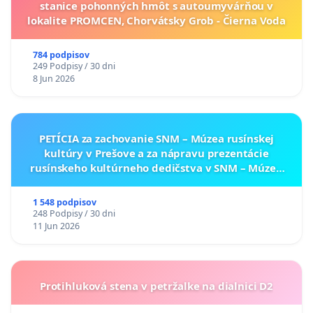
stanice pohonných hmôt s autoumyvárňou v
lokalite PROMCEN, Chorvátsky Grob - Čierna Voda
784 podpisov
249 Podpisy / 30 dni
8 Jun 2026
PETÍCIA za zachovanie SNM – Múzea rusínskej
kultúry v Prešove a za nápravu prezentácie
rusínskeho kultúrneho dedičstva v SNM – Múzeu
ukrajinskej kultúry vo Svidníku
1 548 podpisov
248 Podpisy / 30 dni
11 Jun 2026
Protihluková stena v petržalke na dialnici D2