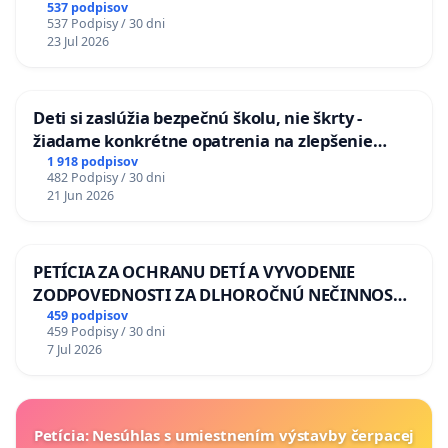
KONTROLOU SLOVENSKEJ REPUBLIKY & žiadosť
537 podpisov
537 Podpisy / 30 dni
na riešenie zanedbaného stavu závlahových a
23 Jul 2026
odvodňovacích kanálov na Slovensku
Deti si zaslúžia bezpečnú školu, nie škrty -
žiadame konkrétne opatrenia na zlepšenie
situácie v školstve
1 918 podpisov
482 Podpisy / 30 dni
21 Jun 2026
PETÍCIA ZA OCHRANU DETÍ A VYVODENIE
ZODPOVEDNOSTI ZA DLHOROČNÚ NEČINNOSŤ
A ZLYHANIE ŠTÁTU
459 podpisov
459 Podpisy / 30 dni
7 Jul 2026
Petícia: Nesúhlas s umiestnením výstavby čerpacej