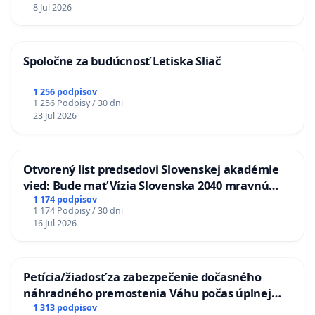
8 Jul 2026
Spoločne za budúcnosť Letiska Sliač
1 256 podpisov
1 256 Podpisy / 30 dni
23 Jul 2026
Otvorený list predsedovi Slovenskej akadémie
vied: Bude mať Vízia Slovenska 2040 mravnú
chrbticu?
1 174 podpisov
1 174 Podpisy / 30 dni
16 Jul 2026
Petícia/žiadosť za zabezpečenie dočasného
náhradného premostenia Váhu počas úplnej
uzávery Vážskeho mosta v Komárne
1 313 podpisov