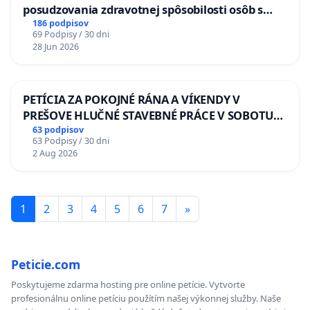
posudzovania zdravotnej spôsobilosti osôb s
diabetom 1. a 2. typu pri prijímaní do
186 podpisov
69 Podpisy / 30 dni
Policajného zboru SR
28 Jun 2026
PETÍCIA ZA POKOJNÉ RÁNA A VÍKENDY V
PREŠOVE HLUČNÉ STAVEBNÉ PRÁCE V SOBOTU
LEN OD 9.00 DO 13.00 HOD., CEZ PRACOVNÝ
63 podpisov
63 Podpisy / 30 dni
TÝŽDEŇ CIEĽ 8.00 – 18.00 HOD. A PRAVIDELNÁ
2 Aug 2026
KONTROLA STAVBY C-AREA NA
ĎUMBIERSKEJ/MAGU
1
2
3
4
5
6
7
»
Peticie.com
Poskytujeme zdarma hosting pre online petície. Vytvorte
profesionálnu online petíciu použítím našej výkonnej služby. Naše