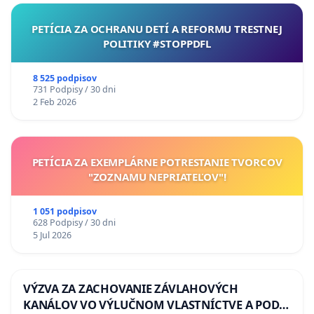
PETÍCIA ZA OCHRANU DETÍ A REFORMU TRESTNEJ
POLITIKY #STOPPDFL
8 525 podpisov
731 Podpisy / 30 dni
2 Feb 2026
PETÍCIA ZA EXEMPLÁRNE POTRESTANIE TVORCOV
"ZOZNAMU NEPRIATEĽOV"!
1 051 podpisov
628 Podpisy / 30 dni
5 Jul 2026
VÝZVA ZA ZACHOVANIE ZÁVLAHOVÝCH
KANÁLOV VO VÝLUČNOM VLASTNÍCTVE A POD