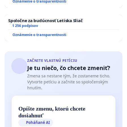
Oznámenie o transparentnosti
kanálov na Slovensku
Spoločne za budúcnosť Letiska Sliač
1 256 podpisov
Oznámenie o transparentnosti
ZAČNITE VLASTNÚ PETÍCIU
Je tu niečo, čo chcete zmeniť?
Zmena sa nestane tým, že zostaneme ticho.
Vytvorte petíciu a začnite so spoločenským
hnutím.
Opíšte zmenu, ktorú chcete
dosiahnuť
Poháňané AI