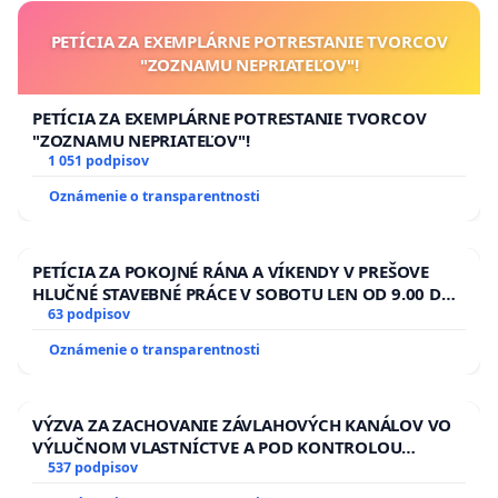
PETÍCIA ZA EXEMPLÁRNE POTRESTANIE TVORCOV
"ZOZNAMU NEPRIATEĽOV"!
PETÍCIA ZA EXEMPLÁRNE POTRESTANIE TVORCOV
"ZOZNAMU NEPRIATEĽOV"!
1 051 podpisov
Oznámenie o transparentnosti
PETÍCIA ZA POKOJNÉ RÁNA A VÍKENDY V PREŠOVE
HLUČNÉ STAVEBNÉ PRÁCE V SOBOTU LEN OD 9.00 DO
13.00 HOD., CEZ PRACOVNÝ TÝŽDEŇ CIEĽ 8.00 – 18.00
63 podpisov
HOD. A PRAVIDELNÁ KONTROLA STAVBY C-AREA NA
Oznámenie o transparentnosti
ĎUMBIERSKEJ/MAGU
VÝZVA ZA ZACHOVANIE ZÁVLAHOVÝCH KANÁLOV VO
VÝLUČNOM VLASTNÍCTVE A POD KONTROLOU
SLOVENSKEJ REPUBLIKY & žiadosť na riešenie
537 podpisov
zanedbaného stavu závlahových a odvodňovacích