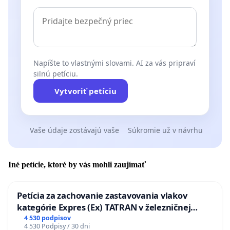
Napíšte to vlastnými slovami. AI za vás pripraví
silnú petíciu.
Vytvoriť petíciu
Vaše údaje zostávajú vaše
Súkromie už v návrhu
Iné petície, ktoré by vás mohli zaujímať
Petícia za zachovanie zastavovania vlakov
kategórie Expres (Ex) TATRAN v železničnej
stanici Púchov
4 530 podpisov
4 530 Podpisy / 30 dni