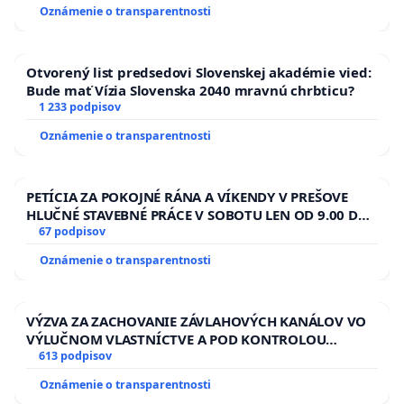
Oznámenie o transparentnosti
Otvorený list predsedovi Slovenskej akadémie vied:
Bude mať Vízia Slovenska 2040 mravnú chrbticu?
1 233 podpisov
Oznámenie o transparentnosti
PETÍCIA ZA POKOJNÉ RÁNA A VÍKENDY V PREŠOVE
HLUČNÉ STAVEBNÉ PRÁCE V SOBOTU LEN OD 9.00 DO
13.00 HOD., CEZ PRACOVNÝ TÝŽDEŇ CIEĽ 8.00 – 18.00
67 podpisov
HOD. A PRAVIDELNÁ KONTROLA STAVBY C-AREA NA
Oznámenie o transparentnosti
ĎUMBIERSKEJ/MAGU
VÝZVA ZA ZACHOVANIE ZÁVLAHOVÝCH KANÁLOV VO
VÝLUČNOM VLASTNÍCTVE A POD KONTROLOU
SLOVENSKEJ REPUBLIKY & žiadosť na riešenie
613 podpisov
zanedbaného stavu závlahových a odvodňovacích
Oznámenie o transparentnosti
kanálov na Slovensku