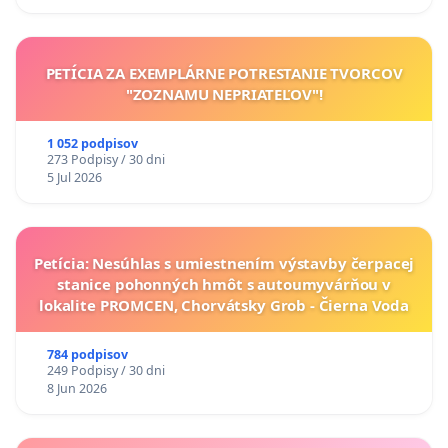
PETÍCIA ZA EXEMPLÁRNE POTRESTANIE TVORCOV
"ZOZNAMU NEPRIATEĽOV"!
1 052 podpisov
273 Podpisy / 30 dni
5 Jul 2026
Petícia: Nesúhlas s umiestnením výstavby čerpacej
stanice pohonných hmôt s autoumyvárňou v
lokalite PROMCEN, Chorvátsky Grob - Čierna Voda
784 podpisov
249 Podpisy / 30 dni
8 Jun 2026