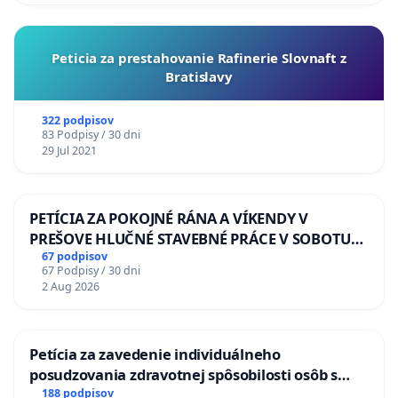
Peticia za prestahovanie Rafinerie Slovnaft z
Bratislavy
322 podpisov
83 Podpisy / 30 dni
29 Jul 2021
PETÍCIA ZA POKOJNÉ RÁNA A VÍKENDY V
PREŠOVE HLUČNÉ STAVEBNÉ PRÁCE V SOBOTU
LEN OD 9.00 DO 13.00 HOD., CEZ PRACOVNÝ
67 podpisov
67 Podpisy / 30 dni
TÝŽDEŇ CIEĽ 8.00 – 18.00 HOD. A PRAVIDELNÁ
2 Aug 2026
KONTROLA STAVBY C-AREA NA
ĎUMBIERSKEJ/MAGU
Petícia za zavedenie individuálneho
posudzovania zdravotnej spôsobilosti osôb s
diabetom 1. a 2. typu pri prijímaní do
188 podpisov