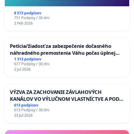
8 572 podpisov
751 Podpisy / 30 dni
2 Feb 2026
Petícia/žiadosť za zabezpečenie dočasného
náhradného premostenia Váhu počas úplnej
uzávery Vážskeho mosta v Komárne
1 313 podpisov
677 Podpisy / 30 dni
2 Jul 2026
VÝZVA ZA ZACHOVANIE ZÁVLAHOVÝCH
KANÁLOV VO VÝLUČNOM VLASTNÍCTVE A POD
KONTROLOU SLOVENSKEJ REPUBLIKY & žiadosť
613 podpisov
613 Podpisy / 30 dni
na riešenie zanedbaného stavu závlahových a
23 Jul 2026
odvodňovacích kanálov na Slovensku