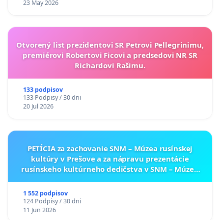
23 May 2026
Otvorený list prezidentovi SR Petrovi Pellegrinimu,
premiérovi Robertovi Ficovi a predsedovi NR SR
Richardovi Rašimu.
133 podpisov
133 Podpisy / 30 dni
20 Jul 2026
PETÍCIA za zachovanie SNM – Múzea rusínskej
kultúry v Prešove a za nápravu prezentácie
rusínskeho kultúrneho dedičstva v SNM – Múzeu
ukrajinskej kultúry vo Svidníku
1 552 podpisov
124 Podpisy / 30 dni
11 Jun 2026