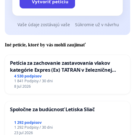
Vytvoriť petíciu
Vaše údaje zostávajú vaše
Súkromie už v návrhu
Iné petície, ktoré by vás mohli zaujímať
Petícia za zachovanie zastavovania vlakov
kategórie Expres (Ex) TATRAN v železničnej
stanici Púchov
4 530 podpisov
1 841 Podpisy / 30 dni
8 Jul 2026
Spoločne za budúcnosť Letiska Sliač
1 292 podpisov
1 292 Podpisy / 30 dni
23 Jul 2026