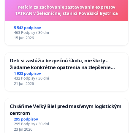
Petícia za zachovanie zastavovania expresov
TATRAN v železničnej stanici Považská Bystrica
5 542 podpisov
463 Podpisy / 30 dni
15 Jun 2026
Deti si zaslúžia bezpečnú školu, nie škrty -
žiadame konkrétne opatrenia na zlepšenie
situácie v školstve
1 923 podpisov
432 Podpisy / 30 dni
21 Jun 2026
Chráňme Veľký Biel pred masívnym logistickým
centrom
295 podpisov
295 Podpisy / 30 dni
23 Jul 2026