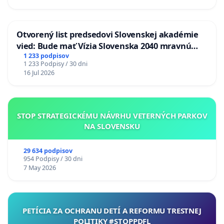
Otvorený list predsedovi Slovenskej akadémie
vied: Bude mať Vízia Slovenska 2040 mravnú
chrbticu?
1 233 podpisov
1 233 Podpisy / 30 dni
16 Jul 2026
STOP STRATEGICKÉMU NÁVRHU VETERNÝCH PARKOV
NA SLOVENSKU
29 634 podpisov
954 Podpisy / 30 dni
7 May 2026
PETÍCIA ZA OCHRANU DETÍ A REFORMU TRESTNEJ
POLITIKY #STOPPDFL