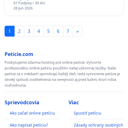
67 Podpisy / 30 dni
Policajného zboru SR
28 Jun 2026
1
2
3
4
5
6
7
»
Peticie.com
Poskytujeme zdarma hosting pre online petície. Vytvorte
profesionálnu online petíciu použítím našej výkonnej služby. Naše
petície sa v médiach spomínajú každý deň, teda vytvorenie petície je
skvelý spôsob zviditelnenia na verejnosti aj pred ľudmi, ktorí robia
rozhodnutia.
Sprievodcovia
Viac
Ako začať online petíciu
Spustiť petíciu
Ako napísať petíciu?
Zásady ochrany osobných