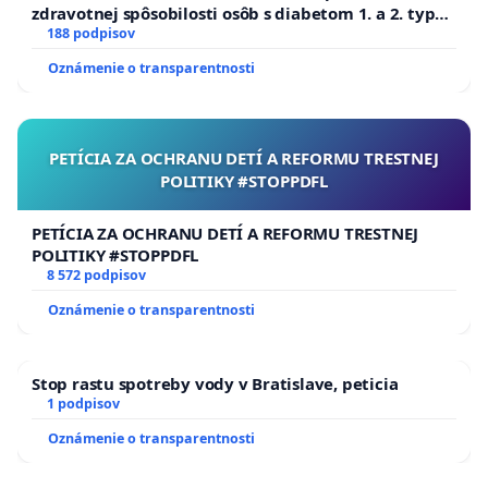
zdravotnej spôsobilosti osôb s diabetom 1. a 2. typu
pri prijímaní do Policajného zboru SR
188 podpisov
Oznámenie o transparentnosti
PETÍCIA ZA OCHRANU DETÍ A REFORMU TRESTNEJ
POLITIKY #STOPPDFL
PETÍCIA ZA OCHRANU DETÍ A REFORMU TRESTNEJ
POLITIKY #STOPPDFL
8 572 podpisov
Oznámenie o transparentnosti
Stop rastu spotreby vody v Bratislave, peticia
1 podpisov
Oznámenie o transparentnosti