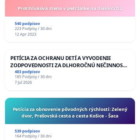
Protihluková stena v petržalke na dialnici D2
540 podpisov
223 Podpisy / 30 dni
12 Apr 2023
PETÍCIA ZA OCHRANU DETÍ A VYVODENIE
ZODPOVEDNOSTI ZA DLHOROČNÚ NEČINNOSŤ
A ZLYHANIE ŠTÁTU
483 podpisov
185 Podpisy / 30 dni
7 Jul 2026
​Petícia za obnovenie pôvodných rýchlostí: Zelený
dvor, Prešovská cesta a cesta Košice - Šaca
539 podpisov
164 Podpisy / 30 dni