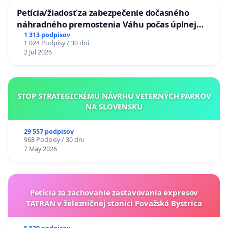
Petícia/žiadosť za zabezpečenie dočasného
náhradného premostenia Váhu počas úplnej
uzávery Vážskeho mosta v Komárne
1 313 podpisov
1 024 Podpisy / 30 dni
2 Jul 2026
STOP STRATEGICKÉMU NÁVRHU VETERNÝCH PARKOV
NA SLOVENSKU
29 557 podpisov
968 Podpisy / 30 dni
7 May 2026
Petícia za zachovanie zastavovania expresov
TATRAN v železničnej stanici Považská Bystrica