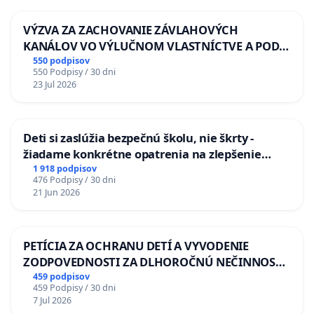
VÝZVA ZA ZACHOVANIE ZÁVLAHOVÝCH
KANÁLOV VO VÝLUČNOM VLASTNÍCTVE A POD
KONTROLOU SLOVENSKEJ REPUBLIKY & žiadosť
550 podpisov
550 Podpisy / 30 dni
na riešenie zanedbaného stavu závlahových a
23 Jul 2026
odvodňovacích kanálov na Slovensku
Deti si zaslúžia bezpečnú školu, nie škrty -
žiadame konkrétne opatrenia na zlepšenie
situácie v školstve
1 918 podpisov
476 Podpisy / 30 dni
21 Jun 2026
PETÍCIA ZA OCHRANU DETÍ A VYVODENIE
ZODPOVEDNOSTI ZA DLHOROČNÚ NEČINNOSŤ
A ZLYHANIE ŠTÁTU
459 podpisov
459 Podpisy / 30 dni
7 Jul 2026