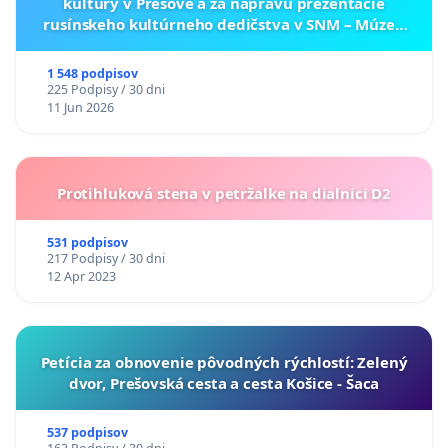
kultúry v Prešove a za nápravu prezentácie
rusínskeho kultúrneho dedičstva v SNM – Múzeu
ukrajinskej kultúry vo Svidníku
1 548 podpisov
225 Podpisy / 30 dni
11 Jun 2026
Protihluková stena v petržalke na dialnici D2
531 podpisov
217 Podpisy / 30 dni
12 Apr 2023
​Petícia za obnovenie pôvodných rýchlostí: Zelený
dvor, Prešovská cesta a cesta Košice - Šaca
537 podpisov