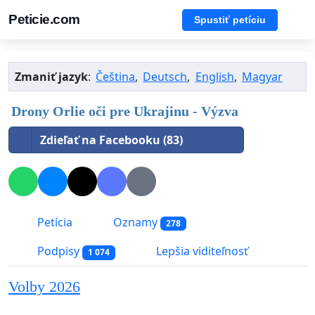
Peticie.com
Spustiť petíciu
Zmaniť jazyk
:
Čeština
,
Deutsch
,
English
,
Magyar
Drony Orlie oči pre Ukrajinu - Výzva
Zdieľať na Facebooku (83)
Petícia
Oznamy
278
Podpisy
Lepšia viditeľnosť
1 074
Volby 2026