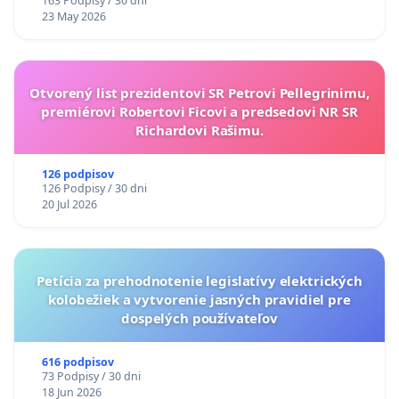
163 Podpisy / 30 dni
23 May 2026
Otvorený list prezidentovi SR Petrovi Pellegrinimu,
premiérovi Robertovi Ficovi a predsedovi NR SR
Richardovi Rašimu.
126 podpisov
126 Podpisy / 30 dni
20 Jul 2026
Petícia za prehodnotenie legislatívy elektrických
kolobežiek a vytvorenie jasných pravidiel pre
dospelých používateľov
616 podpisov
73 Podpisy / 30 dni
18 Jun 2026