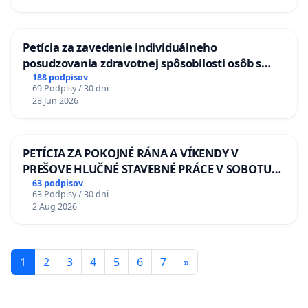
Petícia za zavedenie individuálneho
posudzovania zdravotnej spôsobilosti osôb s
diabetom 1. a 2. typu pri prijímaní do
188 podpisov
69 Podpisy / 30 dni
Policajného zboru SR
28 Jun 2026
PETÍCIA ZA POKOJNÉ RÁNA A VÍKENDY V
PREŠOVE HLUČNÉ STAVEBNÉ PRÁCE V SOBOTU
LEN OD 9.00 DO 13.00 HOD., CEZ PRACOVNÝ
63 podpisov
63 Podpisy / 30 dni
TÝŽDEŇ CIEĽ 8.00 – 18.00 HOD. A PRAVIDELNÁ
2 Aug 2026
KONTROLA STAVBY C-AREA NA
ĎUMBIERSKEJ/MAGU
1
2
3
4
5
6
7
»