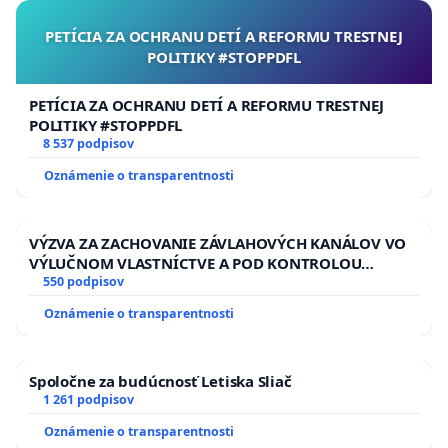
PETÍCIA ZA OCHRANU DETÍ A REFORMU TRESTNEJ
POLITIKY #STOPPDFL
PETÍCIA ZA OCHRANU DETÍ A REFORMU TRESTNEJ
POLITIKY #STOPPDFL
8 537 podpisov
Oznámenie o transparentnosti
VÝZVA ZA ZACHOVANIE ZÁVLAHOVÝCH KANÁLOV VO
VÝLUČNOM VLASTNÍCTVE A POD KONTROLOU
SLOVENSKEJ REPUBLIKY & žiadosť na riešenie
550 podpisov
zanedbaného stavu závlahových a odvodňovacích
Oznámenie o transparentnosti
kanálov na Slovensku
Spoločne za budúcnosť Letiska Sliač
1 261 podpisov
Oznámenie o transparentnosti