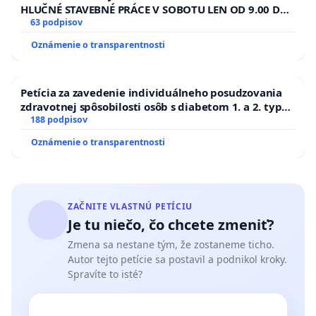
HLUČNÉ STAVEBNÉ PRÁCE V SOBOTU LEN OD 9.00 DO
13.00 HOD., CEZ PRACOVNÝ TÝŽDEŇ CIEĽ 8.00 – 18.00
63 podpisov
HOD. A PRAVIDELNÁ KONTROLA STAVBY C-AREA NA
Oznámenie o transparentnosti
ĎUMBIERSKEJ/MAGU
Petícia za zavedenie individuálneho posudzovania
zdravotnej spôsobilosti osôb s diabetom 1. a 2. typu
pri prijímaní do Policajného zboru SR
188 podpisov
Oznámenie o transparentnosti
ZAČNITE VLASTNÚ PETÍCIU
Je tu niečo, čo chcete zmeniť?
Zmena sa nestane tým, že zostaneme ticho.
Autor tejto petície sa postavil a podnikol kroky.
Spravíte to isté?