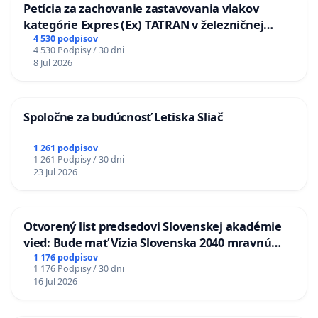
Petícia za zachovanie zastavovania vlakov
kategórie Expres (Ex) TATRAN v železničnej
stanici Púchov
4 530 podpisov
4 530 Podpisy / 30 dni
8 Jul 2026
Spoločne za budúcnosť Letiska Sliač
1 261 podpisov
1 261 Podpisy / 30 dni
23 Jul 2026
Otvorený list predsedovi Slovenskej akadémie
vied: Bude mať Vízia Slovenska 2040 mravnú
chrbticu?
1 176 podpisov
1 176 Podpisy / 30 dni
16 Jul 2026