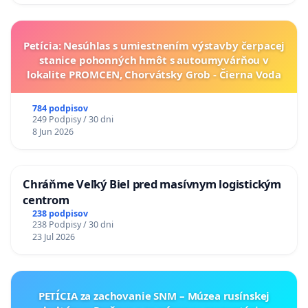
Petícia: Nesúhlas s umiestnením výstavby čerpacej
stanice pohonných hmôt s autoumyvárňou v
lokalite PROMCEN, Chorvátsky Grob - Čierna Voda
784 podpisov
249 Podpisy / 30 dni
8 Jun 2026
Chráňme Veľký Biel pred masívnym logistickým
centrom
238 podpisov
238 Podpisy / 30 dni
23 Jul 2026
PETÍCIA za zachovanie SNM – Múzea rusínskej