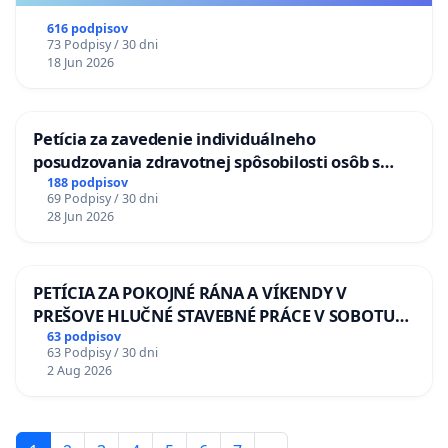
616 podpisov
73 Podpisy / 30 dni
18 Jun 2026
Petícia za zavedenie individuálneho
posudzovania zdravotnej spôsobilosti osôb s
diabetom 1. a 2. typu pri prijímaní do
188 podpisov
69 Podpisy / 30 dni
Policajného zboru SR
28 Jun 2026
PETÍCIA ZA POKOJNÉ RÁNA A VÍKENDY V
PREŠOVE HLUČNÉ STAVEBNÉ PRÁCE V SOBOTU
LEN OD 9.00 DO 13.00 HOD., CEZ PRACOVNÝ
63 podpisov
63 Podpisy / 30 dni
TÝŽDEŇ CIEĽ 8.00 – 18.00 HOD. A PRAVIDELNÁ
2 Aug 2026
KONTROLA STAVBY C-AREA NA
ĎUMBIERSKEJ/MAGU