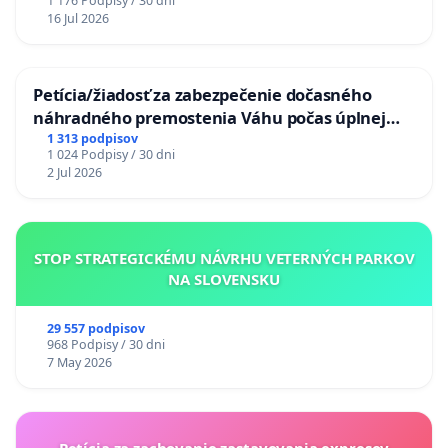
1 176 Podpisy / 30 dni
16 Jul 2026
Petícia/žiadosť za zabezpečenie dočasného
náhradného premostenia Váhu počas úplnej
uzávery Vážskeho mosta v Komárne
1 313 podpisov
1 024 Podpisy / 30 dni
2 Jul 2026
STOP STRATEGICKÉMU NÁVRHU VETERNÝCH PARKOV
NA SLOVENSKU
29 557 podpisov
968 Podpisy / 30 dni
7 May 2026
Petícia za zachovanie zastavovania expresov