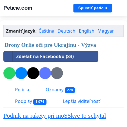
Peticie.com
Spustiť petíciu
Zmaniť jazyk
:
Čeština
,
Deutsch
,
English
,
Magyar
Drony Orlie oči pre Ukrajinu - Výzva
Zdieľať na Facebooku (83)
Petícia
Oznamy
278
Podpisy
Lepšia viditeľnosť
1 074
Podnik na rakety pri moSSkve to schytal