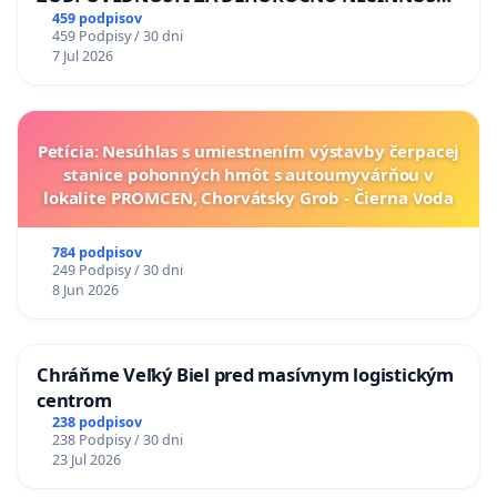
A ZLYHANIE ŠTÁTU
459 podpisov
459 Podpisy / 30 dni
7 Jul 2026
Petícia: Nesúhlas s umiestnením výstavby čerpacej
stanice pohonných hmôt s autoumyvárňou v
lokalite PROMCEN, Chorvátsky Grob - Čierna Voda
784 podpisov
249 Podpisy / 30 dni
8 Jun 2026
Chráňme Veľký Biel pred masívnym logistickým
centrom
238 podpisov
238 Podpisy / 30 dni
23 Jul 2026