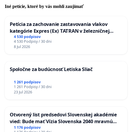
Iné petície, ktoré by vás mohli zaujímať
Petícia za zachovanie zastavovania vlakov
kategórie Expres (Ex) TATRAN v železničnej
stanici Púchov
4 530 podpisov
4 530 Podpisy / 30 dni
8 Jul 2026
Spoločne za budúcnosť Letiska Sliač
1 261 podpisov
1 261 Podpisy / 30 dni
23 Jul 2026
Otvorený list predsedovi Slovenskej akadémie
vied: Bude mať Vízia Slovenska 2040 mravnú
chrbticu?
1 176 podpisov