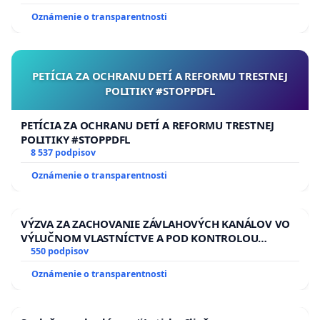
Oznámenie o transparentnosti
PETÍCIA ZA OCHRANU DETÍ A REFORMU TRESTNEJ
POLITIKY #STOPPDFL
PETÍCIA ZA OCHRANU DETÍ A REFORMU TRESTNEJ
POLITIKY #STOPPDFL
8 537 podpisov
Oznámenie o transparentnosti
VÝZVA ZA ZACHOVANIE ZÁVLAHOVÝCH KANÁLOV VO
VÝLUČNOM VLASTNÍCTVE A POD KONTROLOU
SLOVENSKEJ REPUBLIKY & žiadosť na riešenie
550 podpisov
zanedbaného stavu závlahových a odvodňovacích
Oznámenie o transparentnosti
kanálov na Slovensku