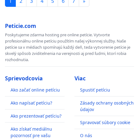
1
2
3
4
5
6
7
»
Peticie.com
Poskytujeme zdarma hosting pre online petície. Vytvorte
profesionálnu online petíciu použítím našej výkonnej služby. Naše
petície sa v médiach spomínajú každý deň, teda vytvorenie petície je
skvelý spôsob zviditelnenia na verejnosti aj pred ľudmi, ktorí robia
rozhodnutia.
Sprievodcovia
Viac
Ako začať online petíciu
Spustiť petíciu
Ako napísať petíciu?
Zásady ochrany osobných
údajov
Ako prezentovať petíciu?
Spravovať súbory cookie
Ako získať mediálnu
pozornosť pre vašu
O nás