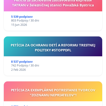
TATRAN v železničnej stanici Považská Bystrica
5 539 podpisov
803 Podpisy / 30 dni
15 Jun 2026
PETÍCIA ZA OCHRANU DETÍ A REFORMU TRESTNEJ
POLITIKY #STOPPDFL
8 537 podpisov
742 Podpisy / 30 dni
2 Feb 2026
PETÍCIA ZA EXEMPLÁRNE POTRESTANIE TVORCOV
"ZOZNAMU NEPRIATEĽOV"!