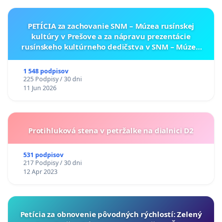
PETÍCIA za zachovanie SNM – Múzea rusínskej
kultúry v Prešove a za nápravu prezentácie
rusínskeho kultúrneho dedičstva v SNM – Múzeu
ukrajinskej kultúry vo Svidníku
1 548 podpisov
225 Podpisy / 30 dni
11 Jun 2026
Protihluková stena v petržalke na dialnici D2
531 podpisov
217 Podpisy / 30 dni
12 Apr 2023
​Petícia za obnovenie pôvodných rýchlostí: Zelený