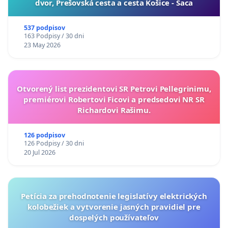
dvor, Prešovská cesta a cesta Košice - Šaca
537 podpisov
163 Podpisy / 30 dni
23 May 2026
Otvorený list prezidentovi SR Petrovi Pellegrinimu,
premiérovi Robertovi Ficovi a predsedovi NR SR
Richardovi Rašimu.
126 podpisov
126 Podpisy / 30 dni
20 Jul 2026
Petícia za prehodnotenie legislatívy elektrických
kolobežiek a vytvorenie jasných pravidiel pre
dospelých používateľov