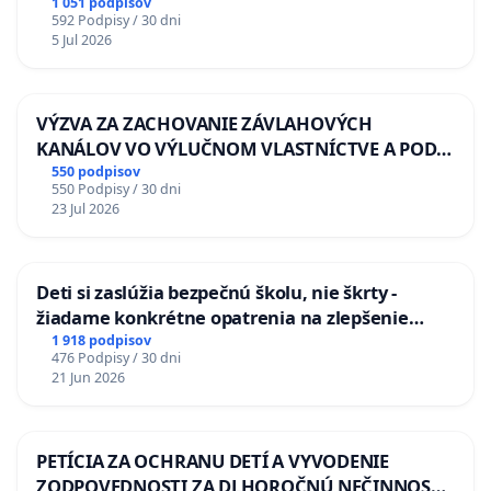
1 051 podpisov
592 Podpisy / 30 dni
5 Jul 2026
VÝZVA ZA ZACHOVANIE ZÁVLAHOVÝCH
KANÁLOV VO VÝLUČNOM VLASTNÍCTVE A POD
KONTROLOU SLOVENSKEJ REPUBLIKY & žiadosť
550 podpisov
550 Podpisy / 30 dni
na riešenie zanedbaného stavu závlahových a
23 Jul 2026
odvodňovacích kanálov na Slovensku
Deti si zaslúžia bezpečnú školu, nie škrty -
žiadame konkrétne opatrenia na zlepšenie
situácie v školstve
1 918 podpisov
476 Podpisy / 30 dni
21 Jun 2026
PETÍCIA ZA OCHRANU DETÍ A VYVODENIE
ZODPOVEDNOSTI ZA DLHOROČNÚ NEČINNOSŤ