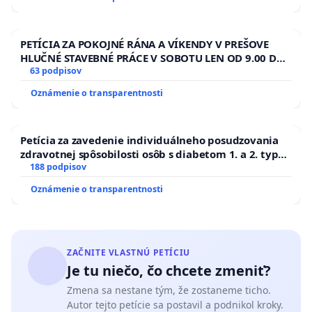
PETÍCIA ZA POKOJNÉ RÁNA A VÍKENDY V PREŠOVE
HLUČNÉ STAVEBNÉ PRÁCE V SOBOTU LEN OD 9.00 DO
13.00 HOD., CEZ PRACOVNÝ TÝŽDEŇ CIEĽ 8.00 – 18.00
63 podpisov
HOD. A PRAVIDELNÁ KONTROLA STAVBY C-AREA NA
Oznámenie o transparentnosti
ĎUMBIERSKEJ/MAGU
Petícia za zavedenie individuálneho posudzovania
zdravotnej spôsobilosti osôb s diabetom 1. a 2. typu
pri prijímaní do Policajného zboru SR
188 podpisov
Oznámenie o transparentnosti
ZAČNITE VLASTNÚ PETÍCIU
Je tu niečo, čo chcete zmeniť?
Zmena sa nestane tým, že zostaneme ticho.
Autor tejto petície sa postavil a podnikol kroky.