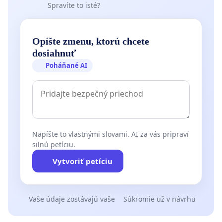
Spravíte to isté?
Opíšte zmenu, ktorú chcete
dosiahnuť
Poháňané AI
Napíšte to vlastnými slovami. AI za vás pripraví
silnú petíciu.
Vytvoriť petíciu
Vaše údaje zostávajú vaše
Súkromie už v návrhu