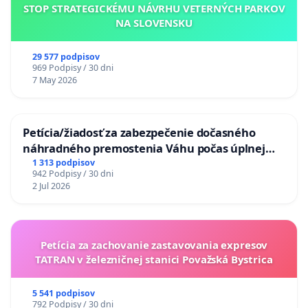
STOP STRATEGICKÉMU NÁVRHU VETERNÝCH PARKOV
NA SLOVENSKU
29 577 podpisov
969 Podpisy / 30 dni
7 May 2026
Petícia/žiadosť za zabezpečenie dočasného
náhradného premostenia Váhu počas úplnej
uzávery Vážskeho mosta v Komárne
1 313 podpisov
942 Podpisy / 30 dni
2 Jul 2026
Petícia za zachovanie zastavovania expresov
TATRAN v železničnej stanici Považská Bystrica
5 541 podpisov
792 Podpisy / 30 dni