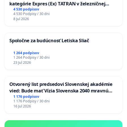
kategórie Expres (Ex) TATRAN v železničnej
stanici Púchov
4 530 podpisov
4 530 Podpisy / 30 dni
8 Jul 2026
Spoločne za budúcnosť Letiska Sliač
1 264 podpisov
1 264 Podpisy / 30 dni
23 Jul 2026
Otvorený list predsedovi Slovenskej akadémie
vied: Bude mať Vízia Slovenska 2040 mravnú
chrbticu?
1 176 podpisov
1 176 Podpisy / 30 dni
16 Jul 2026