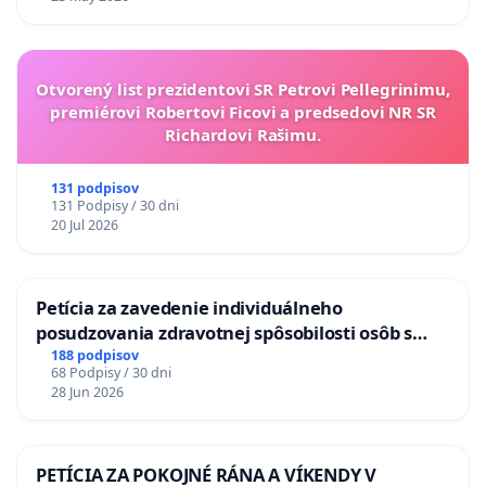
Otvorený list prezidentovi SR Petrovi Pellegrinimu,
premiérovi Robertovi Ficovi a predsedovi NR SR
Richardovi Rašimu.
131 podpisov
131 Podpisy / 30 dni
20 Jul 2026
Petícia za zavedenie individuálneho
posudzovania zdravotnej spôsobilosti osôb s
diabetom 1. a 2. typu pri prijímaní do
188 podpisov
68 Podpisy / 30 dni
Policajného zboru SR
28 Jun 2026
PETÍCIA ZA POKOJNÉ RÁNA A VÍKENDY V