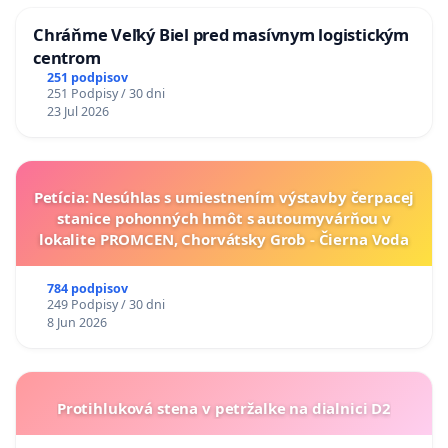
Chráňme Veľký Biel pred masívnym logistickým
centrom
251 podpisov
251 Podpisy / 30 dni
23 Jul 2026
Petícia: Nesúhlas s umiestnením výstavby čerpacej
stanice pohonných hmôt s autoumyvárňou v
lokalite PROMCEN, Chorvátsky Grob - Čierna Voda
784 podpisov
249 Podpisy / 30 dni
8 Jun 2026
Protihluková stena v petržalke na dialnici D2