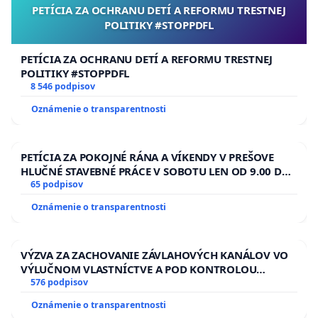
PETÍCIA ZA OCHRANU DETÍ A REFORMU TRESTNEJ
POLITIKY #STOPPDFL
PETÍCIA ZA OCHRANU DETÍ A REFORMU TRESTNEJ
POLITIKY #STOPPDFL
8 546 podpisov
Oznámenie o transparentnosti
PETÍCIA ZA POKOJNÉ RÁNA A VÍKENDY V PREŠOVE
HLUČNÉ STAVEBNÉ PRÁCE V SOBOTU LEN OD 9.00 DO
13.00 HOD., CEZ PRACOVNÝ TÝŽDEŇ CIEĽ 8.00 – 18.00
65 podpisov
HOD. A PRAVIDELNÁ KONTROLA STAVBY C-AREA NA
Oznámenie o transparentnosti
ĎUMBIERSKEJ/MAGU
VÝZVA ZA ZACHOVANIE ZÁVLAHOVÝCH KANÁLOV VO
VÝLUČNOM VLASTNÍCTVE A POD KONTROLOU
SLOVENSKEJ REPUBLIKY & žiadosť na riešenie
576 podpisov
zanedbaného stavu závlahových a odvodňovacích
Oznámenie o transparentnosti
kanálov na Slovensku