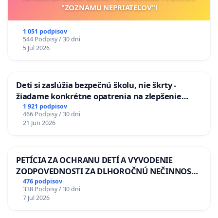
"ZOZNAMU NEPRIATEĽOV"!
1 051 podpisov
544 Podpisy / 30 dni
5 Jul 2026
Deti si zaslúžia bezpečnú školu, nie škrty -
žiadame konkrétne opatrenia na zlepšenie
situácie v školstve
1 921 podpisov
466 Podpisy / 30 dni
21 Jun 2026
PETÍCIA ZA OCHRANU DETÍ A VYVODENIE
ZODPOVEDNOSTI ZA DLHOROČNÚ NEČINNOSŤ
A ZLYHANIE ŠTÁTU
476 podpisov
338 Podpisy / 30 dni
7 Jul 2026