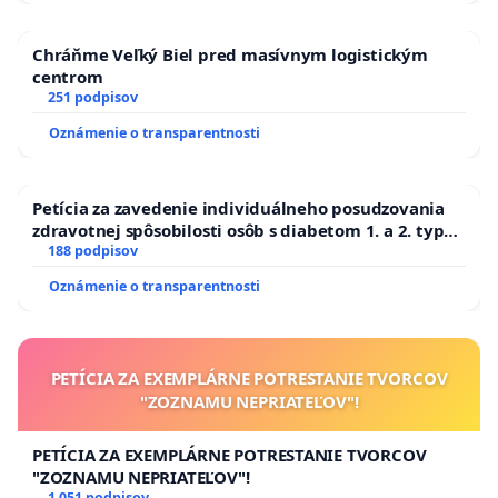
Chráňme Veľký Biel pred masívnym logistickým
centrom
251 podpisov
Oznámenie o transparentnosti
Petícia za zavedenie individuálneho posudzovania
zdravotnej spôsobilosti osôb s diabetom 1. a 2. typu
pri prijímaní do Policajného zboru SR
188 podpisov
Oznámenie o transparentnosti
PETÍCIA ZA EXEMPLÁRNE POTRESTANIE TVORCOV
"ZOZNAMU NEPRIATEĽOV"!
PETÍCIA ZA EXEMPLÁRNE POTRESTANIE TVORCOV
"ZOZNAMU NEPRIATEĽOV"!
1 051 podpisov