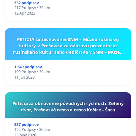
532 podpisov
217 Podpisy / 30 dni
12 Apr 2023
PETÍCIA za zachovanie SNM – Múzea rusínskej
kultúry v Prešove a za nápravu prezentácie
rusínskeho kultúrneho dedičstva v SNM – Múzeu
ukrajinskej kultúry vo Svidníku
1 549 podpisov
199 Podpisy / 30 dni
11 Jun 2026
​Petícia za obnovenie pôvodných rýchlostí: Zelený
dvor, Prešovská cesta a cesta Košice - Šaca
537 podpisov
162 Podpisy / 30 dni
23 May 2026