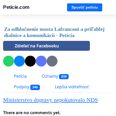
Peticie.com
Spustiť petíciu
Za odhlučnenie mosta Lafranconi a priľahlej
dialnice a komunikácií - Petícia
Zdieľať na Facebooku
Petícia
Oznamy
339
Podpisy
Lepšia viditeľnosť
346
Ministerstvo dopravy nepokutovalo NDS
There are no comments yet.