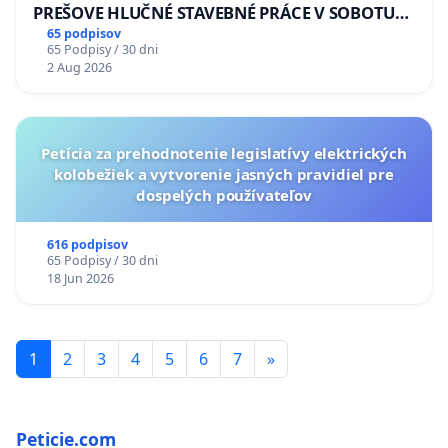
PREŠOVE HLUČNÉ STAVEBNÉ PRÁCE V SOBOTU
LEN OD 9.00 DO 13.00 HOD., CEZ PRACOVNÝ
65 podpisov
65 Podpisy / 30 dni
TÝŽDEŇ CIEĽ 8.00 – 18.00 HOD. A PRAVIDELNÁ
2 Aug 2026
KONTROLA STAVBY C-AREA NA
ĎUMBIERSKEJ/MAGU
Petícia za prehodnotenie legislatívy elektrických
kolobežiek a vytvorenie jasných pravidiel pre
dospelých používateľov
616 podpisov
65 Podpisy / 30 dni
18 Jun 2026
1
2
3
4
5
6
7
»
Peticie.com