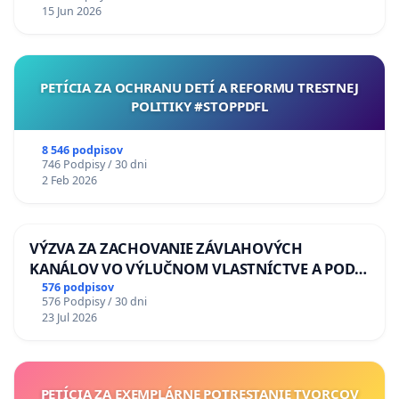
15 Jun 2026
PETÍCIA ZA OCHRANU DETÍ A REFORMU TRESTNEJ
POLITIKY #STOPPDFL
8 546 podpisov
746 Podpisy / 30 dni
2 Feb 2026
VÝZVA ZA ZACHOVANIE ZÁVLAHOVÝCH
KANÁLOV VO VÝLUČNOM VLASTNÍCTVE A POD
KONTROLOU SLOVENSKEJ REPUBLIKY & žiadosť
576 podpisov
576 Podpisy / 30 dni
na riešenie zanedbaného stavu závlahových a
23 Jul 2026
odvodňovacích kanálov na Slovensku
PETÍCIA ZA EXEMPLÁRNE POTRESTANIE TVORCOV