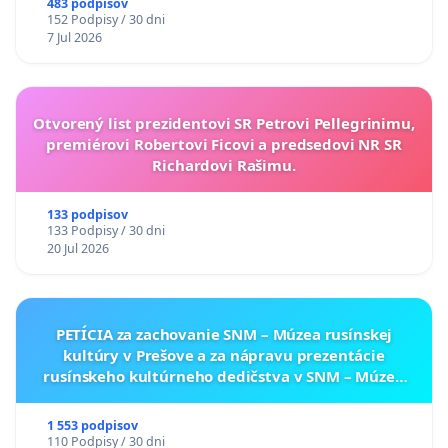
A ZLYHANIE ŠTÁTU
483 podpisov
152 Podpisy / 30 dni
7 Jul 2026
Otvorený list prezidentovi SR Petrovi Pellegrinimu,
premiérovi Robertovi Ficovi a predsedovi NR SR
Richardovi Rašimu.
133 podpisov
133 Podpisy / 30 dni
20 Jul 2026
PETÍCIA za zachovanie SNM – Múzea rusínskej
kultúry v Prešove a za nápravu prezentácie
rusínskeho kultúrneho dedičstva v SNM – Múzeu
ukrajinskej kultúry vo Svidníku
1 553 podpisov
110 Podpisy / 30 dni