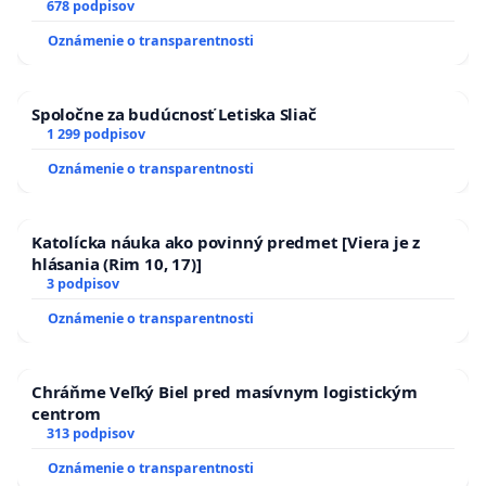
SLOVENSKEJ REPUBLIKY & žiadosť na riešenie
678 podpisov
zanedbaného stavu závlahových a odvodňovacích
Oznámenie o transparentnosti
kanálov na Slovensku
Spoločne za budúcnosť Letiska Sliač
1 299 podpisov
Oznámenie o transparentnosti
Katolícka náuka ako povinný predmet [Viera je z
hlásania (Rim 10, 17)]
3 podpisov
Oznámenie o transparentnosti
Chráňme Veľký Biel pred masívnym logistickým
centrom
313 podpisov
Oznámenie o transparentnosti