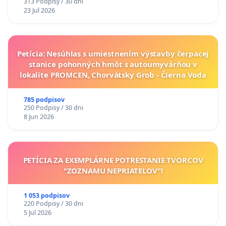
313 Podpisy / 30 dni
23 Jul 2026
Petícia: Nesúhlas s umiestnením výstavby čerpacej
stanice pohonných hmôt s autoumyvárňou v
lokalite PROMCEN, Chorvátsky Grob - Čierna Voda
785 podpisov
250 Podpisy / 30 dni
8 Jun 2026
PETÍCIA ZA EXEMPLÁRNE POTRESTANIE TVORCOV
"ZOZNAMU NEPRIATEĽOV"!
1 053 podpisov
220 Podpisy / 30 dni
5 Jul 2026