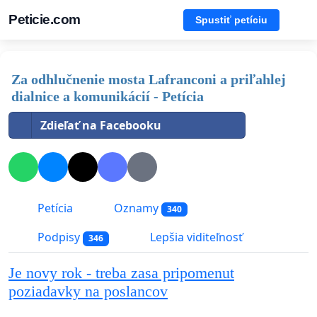
Peticie.com
Spustiť petíciu
Za odhlučnenie mosta Lafranconi a priľahlej
dialnice a komunikácií - Petícia
Zdieľať na Facebooku
Petícia
Oznamy
340
Podpisy
Lepšia viditeľnosť
346
Je novy rok - treba zasa pripomenut
poziadavky na poslancov