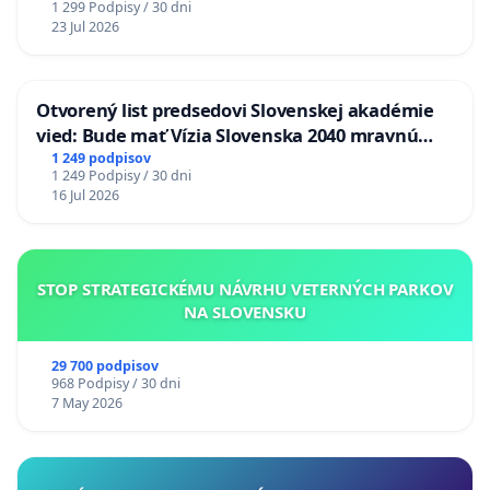
1 299 Podpisy / 30 dni
23 Jul 2026
Otvorený list predsedovi Slovenskej akadémie
vied: Bude mať Vízia Slovenska 2040 mravnú
chrbticu?
1 249 podpisov
1 249 Podpisy / 30 dni
16 Jul 2026
STOP STRATEGICKÉMU NÁVRHU VETERNÝCH PARKOV
NA SLOVENSKU
29 700 podpisov
968 Podpisy / 30 dni
7 May 2026