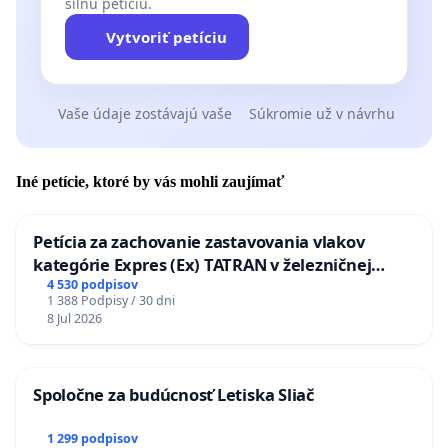
silnú petíciu.
Vytvoriť petíciu
Vaše údaje zostávajú vaše
Súkromie už v návrhu
Iné petície, ktoré by vás mohli zaujímať
Petícia za zachovanie zastavovania vlakov
kategórie Expres (Ex) TATRAN v železničnej
stanici Púchov
4 530 podpisov
1 388 Podpisy / 30 dni
8 Jul 2026
Spoločne za budúcnosť Letiska Sliač
1 299 podpisov