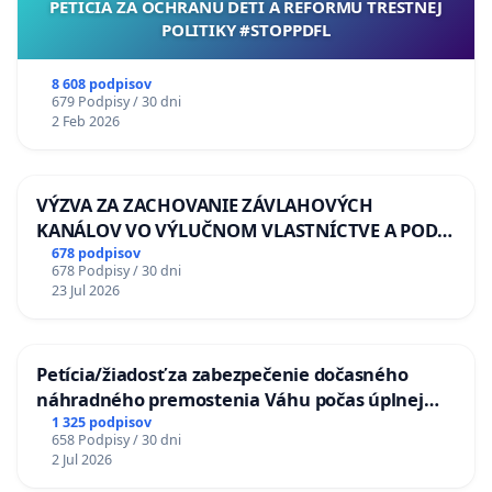
PETÍCIA ZA OCHRANU DETÍ A REFORMU TRESTNEJ
POLITIKY #STOPPDFL
8 608 podpisov
679 Podpisy / 30 dni
2 Feb 2026
VÝZVA ZA ZACHOVANIE ZÁVLAHOVÝCH
KANÁLOV VO VÝLUČNOM VLASTNÍCTVE A POD
KONTROLOU SLOVENSKEJ REPUBLIKY & žiadosť
678 podpisov
678 Podpisy / 30 dni
na riešenie zanedbaného stavu závlahových a
23 Jul 2026
odvodňovacích kanálov na Slovensku
Petícia/žiadosť za zabezpečenie dočasného
náhradného premostenia Váhu počas úplnej
uzávery Vážskeho mosta v Komárne
1 325 podpisov
658 Podpisy / 30 dni
2 Jul 2026