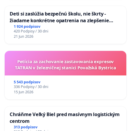
Deti si zaslúžia bezpečnú školu, nie škrty -
žiadame konkrétne opatrenia na zlepšenie
situácie v školstve
1 924 podpisov
420 Podpisy / 30 dni
21 Jun 2026
Petícia za zachovanie zastavovania expresov
TATRAN v železničnej stanici Považská Bystrica
5 543 podpisov
336 Podpisy / 30 dni
15 Jun 2026
Chráňme Veľký Biel pred masívnym logistickým
centrom
313 podpisov