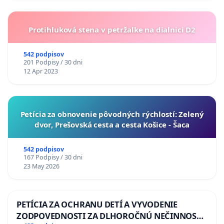
Protihluková stena v petržalke na dialnici D2
542 podpisov
201 Podpisy / 30 dni
12 Apr 2023
​Petícia za obnovenie pôvodných rýchlostí: Zelený
dvor, Prešovská cesta a cesta Košice - Šaca
542 podpisov
167 Podpisy / 30 dni
23 May 2026
PETÍCIA ZA OCHRANU DETÍ A VYVODENIE
ZODPOVEDNOSTI ZA DLHOROČNÚ NEČINNOSŤ