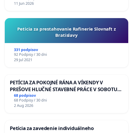
11 Jun 2026
Peticia za prestahovanie Rafinerie Slovnaft z
Bratislavy
331 podpisov
92 Podpisy / 30 dni
29 Jul 2021
PETÍCIA ZA POKOJNÉ RÁNA A VÍKENDY V
PREŠOVE HLUČNÉ STAVEBNÉ PRÁCE V SOBOTU
LEN OD 9.00 DO 13.00 HOD., CEZ PRACOVNÝ
68 podpisov
68 Podpisy / 30 dni
TÝŽDEŇ CIEĽ 8.00 – 18.00 HOD. A PRAVIDELNÁ
2 Aug 2026
KONTROLA STAVBY C-AREA NA
ĎUMBIERSKEJ/MAGU
Petícia za zavedenie individuálneho