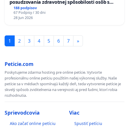
posudzovania zdravotnej spôsobilosti osôb s
diabetom 1. a 2. typu pri prijímaní do
188 podpisov
67 Podpisy / 30 dni
Policajného zboru SR
28 Jun 2026
1
2
3
4
5
6
7
»
Peticie.com
Poskytujeme zdarma hosting pre online petície. Vytvorte
profesionálnu online petíciu použítím našej výkonnej služby. Naše
petície sa v médiach spomínajú každý deň, teda vytvorenie petície je
skvelý spôsob zviditelnenia na verejnosti aj pred ľudmi, ktorí robia
rozhodnutia.
Sprievodcovia
Viac
Ako začať online petíciu
Spustiť petíciu