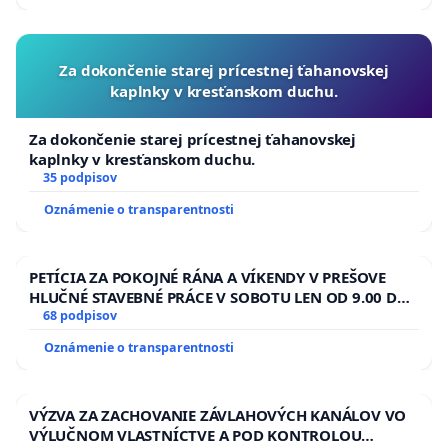
Za dokončenie starej prícestnej ťahanovskej
kaplnky v kresťanskom duchu.
Za dokončenie starej prícestnej ťahanovskej
kaplnky v kresťanskom duchu.
35 podpisov
Oznámenie o transparentnosti
PETÍCIA ZA POKOJNÉ RÁNA A VÍKENDY V PREŠOVE
HLUČNÉ STAVEBNÉ PRÁCE V SOBOTU LEN OD 9.00 DO
13.00 HOD., CEZ PRACOVNÝ TÝŽDEŇ CIEĽ 8.00 – 18.00
68 podpisov
HOD. A PRAVIDELNÁ KONTROLA STAVBY C-AREA NA
Oznámenie o transparentnosti
ĎUMBIERSKEJ/MAGU
VÝZVA ZA ZACHOVANIE ZÁVLAHOVÝCH KANÁLOV VO
VÝLUČNOM VLASTNÍCTVE A POD KONTROLOU