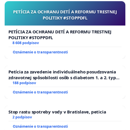
PETÍCIA ZA OCHRANU DETÍ A REFORMU TRESTNEJ
POLITIKY #STOPPDFL
PETÍCIA ZA OCHRANU DETÍ A REFORMU TRESTNEJ
POLITIKY #STOPPDFL
8 608 podpisov
Oznámenie o transparentnosti
Petícia za zavedenie individuálneho posudzovania
zdravotnej spôsobilosti osôb s diabetom 1. a 2. typu
pri prijímaní do Policajného zboru SR
188 podpisov
Oznámenie o transparentnosti
Stop rastu spotreby vody v Bratislave, peticia
2 podpisov
Oznámenie o transparentnosti