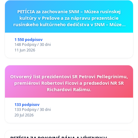
PETÍCIA za zachovanie SNM – Múzea rusínskej
kultúry v Prešove a za nápravu prezentácie
rusínskeho kultúrneho dedičstva v SNM – Múzeu
ukrajinskej kultúry vo Svidníku
1 550 podpisov
148 Podpisy / 30 dni
11 Jun 2026
Otvorený list prezidentovi SR Petrovi Pellegrinimu,
premiérovi Robertovi Ficovi a predsedovi NR SR
Richardovi Rašimu.
133 podpisov
133 Podpisy / 30 dni
20 Jul 2026