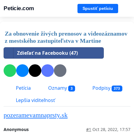
Peticie.com
Spustiť petíciu
Za obnovenie živých prenosov a videozáznamov
z mestského zastupiteľstva v Martine
Zdieľať na Facebooku (47)
Petícia
Oznamy
Podpisy
3
373
Lepšia viditeľnosť
pozeramevamnaprsty.sk
Anonymous
#1
Oct 28, 2022, 17:57