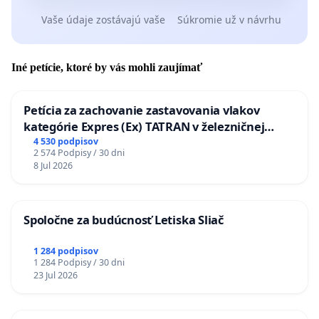
Vaše údaje zostávajú vaše
Súkromie už v návrhu
Iné petície, ktoré by vás mohli zaujímať
Petícia za zachovanie zastavovania vlakov
kategórie Expres (Ex) TATRAN v železničnej
stanici Púchov
4 530 podpisov
2 574 Podpisy / 30 dni
8 Jul 2026
Spoločne za budúcnosť Letiska Sliač
1 284 podpisov
1 284 Podpisy / 30 dni
23 Jul 2026