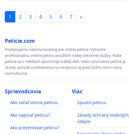
1
2
3
4
5
6
7
»
Peticie.com
Poskytujeme zdarma hosting pre online petície. Vytvorte
profesionálnu online petíciu použítím našej výkonnej služby. Naše
petície sa v médiach spomínajú každý deň, teda vytvorenie petície je
skvelý spôsob zviditelnenia na verejnosti aj pred ľudmi, ktorí robia
rozhodnutia.
Sprievodcovia
Viac
Ako začať online petíciu
Spustiť petíciu
Ako napísať petíciu?
Zásady ochrany osobných
údajov
Ako prezentovať petíciu?
Spravovať súbory cookie