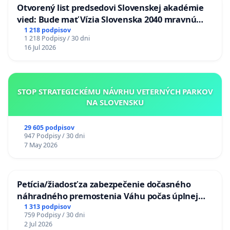
Otvorený list predsedovi Slovenskej akadémie
vied: Bude mať Vízia Slovenska 2040 mravnú
chrbticu?
1 218 podpisov
1 218 Podpisy / 30 dni
16 Jul 2026
STOP STRATEGICKÉMU NÁVRHU VETERNÝCH PARKOV
NA SLOVENSKU
29 605 podpisov
947 Podpisy / 30 dni
7 May 2026
Petícia/žiadosť za zabezpečenie dočasného
náhradného premostenia Váhu počas úplnej
uzávery Vážskeho mosta v Komárne
1 313 podpisov
759 Podpisy / 30 dni
2 Jul 2026