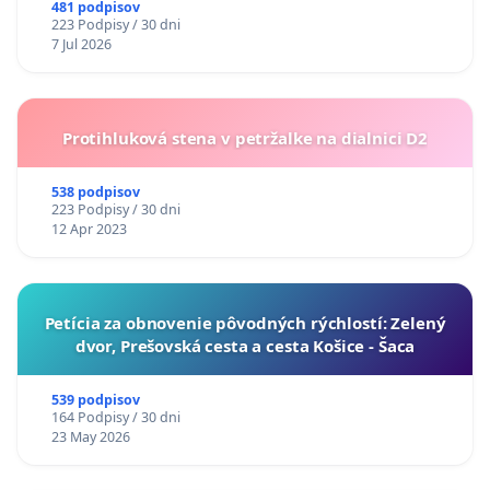
A ZLYHANIE ŠTÁTU
481 podpisov
223 Podpisy / 30 dni
7 Jul 2026
Protihluková stena v petržalke na dialnici D2
538 podpisov
223 Podpisy / 30 dni
12 Apr 2023
​Petícia za obnovenie pôvodných rýchlostí: Zelený
dvor, Prešovská cesta a cesta Košice - Šaca
539 podpisov
164 Podpisy / 30 dni
23 May 2026