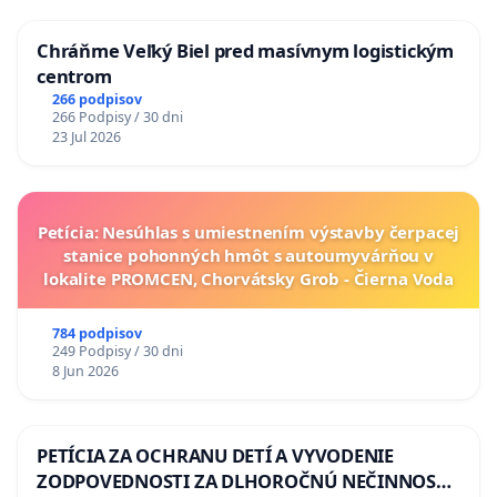
Chráňme Veľký Biel pred masívnym logistickým
centrom
266 podpisov
266 Podpisy / 30 dni
23 Jul 2026
Petícia: Nesúhlas s umiestnením výstavby čerpacej
stanice pohonných hmôt s autoumyvárňou v
lokalite PROMCEN, Chorvátsky Grob - Čierna Voda
784 podpisov
249 Podpisy / 30 dni
8 Jun 2026
PETÍCIA ZA OCHRANU DETÍ A VYVODENIE
ZODPOVEDNOSTI ZA DLHOROČNÚ NEČINNOSŤ