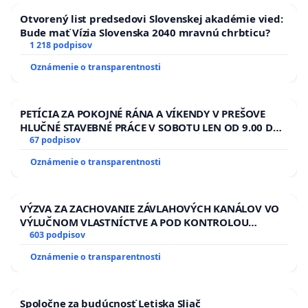
Otvorený list predsedovi Slovenskej akadémie vied:
Bude mať Vízia Slovenska 2040 mravnú chrbticu?
1 218 podpisov
Oznámenie o transparentnosti
PETÍCIA ZA POKOJNÉ RÁNA A VÍKENDY V PREŠOVE
HLUČNÉ STAVEBNÉ PRÁCE V SOBOTU LEN OD 9.00 DO
13.00 HOD., CEZ PRACOVNÝ TÝŽDEŇ CIEĽ 8.00 – 18.00
67 podpisov
HOD. A PRAVIDELNÁ KONTROLA STAVBY C-AREA NA
Oznámenie o transparentnosti
ĎUMBIERSKEJ/MAGU
VÝZVA ZA ZACHOVANIE ZÁVLAHOVÝCH KANÁLOV VO
VÝLUČNOM VLASTNÍCTVE A POD KONTROLOU
SLOVENSKEJ REPUBLIKY & žiadosť na riešenie
603 podpisov
zanedbaného stavu závlahových a odvodňovacích
Oznámenie o transparentnosti
kanálov na Slovensku
Spoločne za budúcnosť Letiska Sliač