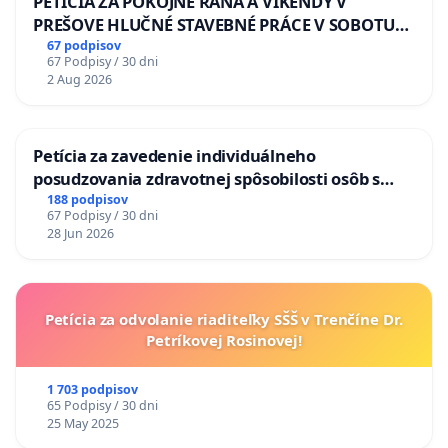
PETÍCIA ZA POKOJNÉ RÁNA A VÍKENDY V
PREŠOVE HLUČNÉ STAVEBNÉ PRÁCE V SOBOTU
LEN OD 9.00 DO 13.00 HOD., CEZ PRACOVNÝ
67 podpisov
67 Podpisy / 30 dni
TÝŽDEŇ CIEĽ 8.00 – 18.00 HOD. A PRAVIDELNÁ
2 Aug 2026
KONTROLA STAVBY C-AREA NA
ĎUMBIERSKEJ/MAGU
Petícia za zavedenie individuálneho
posudzovania zdravotnej spôsobilosti osôb s
diabetom 1. a 2. typu pri prijímaní do
188 podpisov
67 Podpisy / 30 dni
Policajného zboru SR
28 Jun 2026
Petícia za odvolanie riaditeľky SŠŠ v Trenčíne Dr.
Petríkovej Rosinovej!
1 703 podpisov
65 Podpisy / 30 dni
25 May 2025