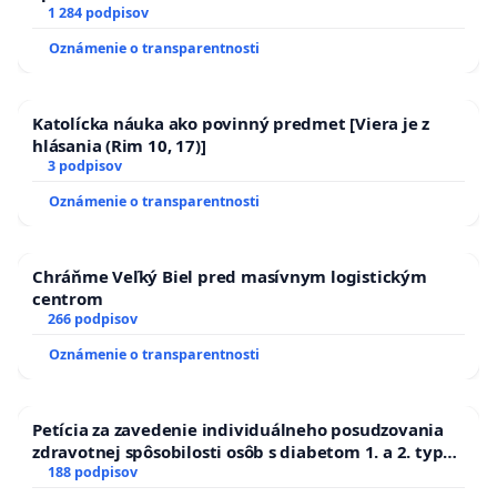
1 284 podpisov
Oznámenie o transparentnosti
Katolícka náuka ako povinný predmet [Viera je z
hlásania (Rim 10, 17)]
3 podpisov
Oznámenie o transparentnosti
Chráňme Veľký Biel pred masívnym logistickým
centrom
266 podpisov
Oznámenie o transparentnosti
Petícia za zavedenie individuálneho posudzovania
zdravotnej spôsobilosti osôb s diabetom 1. a 2. typu
pri prijímaní do Policajného zboru SR
188 podpisov