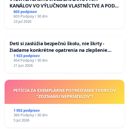
KANÁLOV VO VÝLUČNOM VLASTNÍCTVE A POD
KONTROLOU SLOVENSKEJ REPUBLIKY & žiadosť
603 podpisov
603 Podpisy / 30 dni
na riešenie zanedbaného stavu závlahových a
23 Jul 2026
odvodňovacích kanálov na Slovensku
Deti si zaslúžia bezpečnú školu, nie škrty -
žiadame konkrétne opatrenia na zlepšenie
situácie v školstve
1 923 podpisov
454 Podpisy / 30 dni
21 Jun 2026
PETÍCIA ZA EXEMPLÁRNE POTRESTANIE TVORCOV
"ZOZNAMU NEPRIATEĽOV"!
1 052 podpisov
360 Podpisy / 30 dni
5 Jul 2026