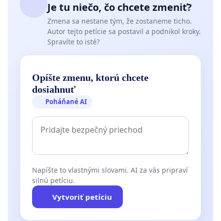
Je tu niečo, čo chcete zmeniť?
Zmena sa nestane tým, že zostaneme ticho.
Autor tejto petície sa postavil a podnikol kroky.
Spravíte to isté?
Opíšte zmenu, ktorú chcete
dosiahnuť
Poháňané AI
Napíšte to vlastnými slovami. AI za vás pripraví
silnú petíciu.
Vytvoriť petíciu