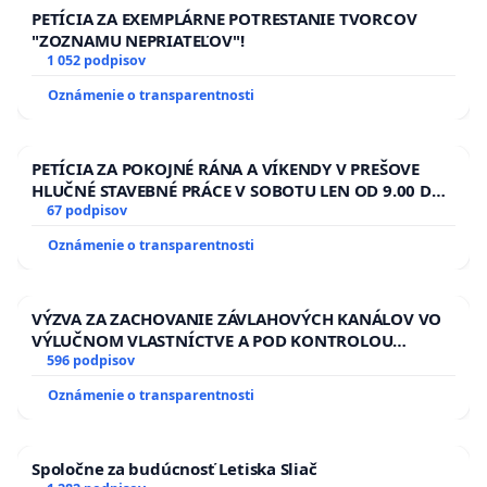
PETÍCIA ZA EXEMPLÁRNE POTRESTANIE TVORCOV
"ZOZNAMU NEPRIATEĽOV"!
1 052 podpisov
Oznámenie o transparentnosti
PETÍCIA ZA POKOJNÉ RÁNA A VÍKENDY V PREŠOVE
HLUČNÉ STAVEBNÉ PRÁCE V SOBOTU LEN OD 9.00 DO
13.00 HOD., CEZ PRACOVNÝ TÝŽDEŇ CIEĽ 8.00 – 18.00
67 podpisov
HOD. A PRAVIDELNÁ KONTROLA STAVBY C-AREA NA
Oznámenie o transparentnosti
ĎUMBIERSKEJ/MAGU
VÝZVA ZA ZACHOVANIE ZÁVLAHOVÝCH KANÁLOV VO
VÝLUČNOM VLASTNÍCTVE A POD KONTROLOU
SLOVENSKEJ REPUBLIKY & žiadosť na riešenie
596 podpisov
zanedbaného stavu závlahových a odvodňovacích
Oznámenie o transparentnosti
kanálov na Slovensku
Spoločne za budúcnosť Letiska Sliač