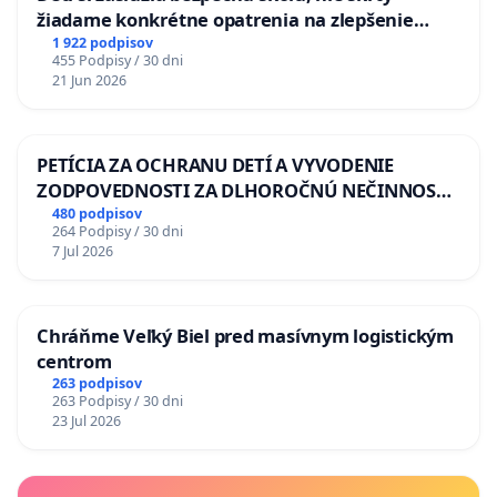
žiadame konkrétne opatrenia na zlepšenie
situácie v školstve
1 922 podpisov
455 Podpisy / 30 dni
21 Jun 2026
PETÍCIA ZA OCHRANU DETÍ A VYVODENIE
ZODPOVEDNOSTI ZA DLHOROČNÚ NEČINNOSŤ
A ZLYHANIE ŠTÁTU
480 podpisov
264 Podpisy / 30 dni
7 Jul 2026
Chráňme Veľký Biel pred masívnym logistickým
centrom
263 podpisov
263 Podpisy / 30 dni
23 Jul 2026