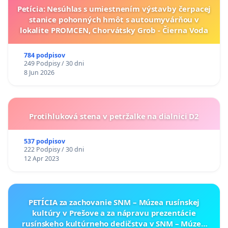
Petícia: Nesúhlas s umiestnením výstavby čerpacej
stanice pohonných hmôt s autoumyvárňou v
lokalite PROMCEN, Chorvátsky Grob - Čierna Voda
784 podpisov
249 Podpisy / 30 dni
8 Jun 2026
Protihluková stena v petržalke na dialnici D2
537 podpisov
222 Podpisy / 30 dni
12 Apr 2023
PETÍCIA za zachovanie SNM – Múzea rusínskej
kultúry v Prešove a za nápravu prezentácie
rusínskeho kultúrneho dedičstva v SNM – Múzeu