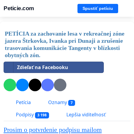
Peticie.com
Spustiť petíciu
PETÍCIA za zachovanie lesa v rekreačnej zóne
jazera Štrkovka, Ivanka pri Dunaji a zrušenie
trasovania komunikácie Tangenty v blízkosti
obytných zón.
Zdieľať na Facebooku
Petícia
Oznamy
7
Podpisy
Lepšia viditeľnosť
3 198
Prosim o potvrdenie podpisu mailom