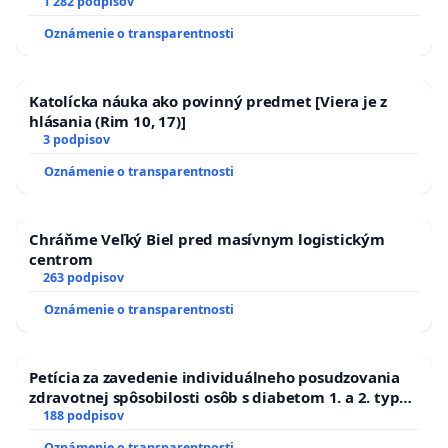
1 282 podpisov
Oznámenie o transparentnosti
Katolícka náuka ako povinný predmet [Viera je z
hlásania (Rim 10, 17)]
3 podpisov
Oznámenie o transparentnosti
Chráňme Veľký Biel pred masívnym logistickým
centrom
263 podpisov
Oznámenie o transparentnosti
Petícia za zavedenie individuálneho posudzovania
zdravotnej spôsobilosti osôb s diabetom 1. a 2. typu
pri prijímaní do Policajného zboru SR
188 podpisov
Oznámenie o transparentnosti