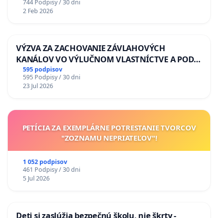
744 Podpisy / 30 dni
2 Feb 2026
VÝZVA ZA ZACHOVANIE ZÁVLAHOVÝCH
KANÁLOV VO VÝLUČNOM VLASTNÍCTVE A POD
KONTROLOU SLOVENSKEJ REPUBLIKY & žiadosť
595 podpisov
595 Podpisy / 30 dni
na riešenie zanedbaného stavu závlahových a
23 Jul 2026
odvodňovacích kanálov na Slovensku
PETÍCIA ZA EXEMPLÁRNE POTRESTANIE TVORCOV
"ZOZNAMU NEPRIATEĽOV"!
1 052 podpisov
461 Podpisy / 30 dni
5 Jul 2026
Deti si zaslúžia bezpečnú školu, nie škrty -