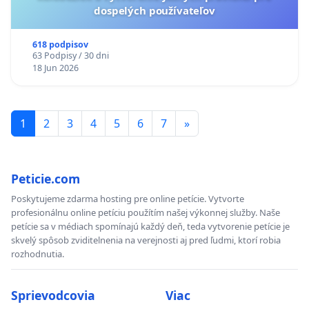
dospelých používateľov
618 podpisov
63 Podpisy / 30 dni
18 Jun 2026
1
2
3
4
5
6
7
»
Peticie.com
Poskytujeme zdarma hosting pre online petície. Vytvorte
profesionálnu online petíciu použítím našej výkonnej služby. Naše
petície sa v médiach spomínajú každý deň, teda vytvorenie petície je
skvelý spôsob zviditelnenia na verejnosti aj pred ľudmi, ktorí robia
rozhodnutia.
Sprievodcovia
Viac