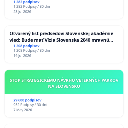
1 282 podpisov
1 282 Podpisy / 30 dni
23 Jul 2026
Otvorený list predsedovi Slovenskej akadémie
vied: Bude mať Vízia Slovenska 2040 mravnú
chrbticu?
1 208 podpisov
1 208 Podpisy / 30 dni
16 Jul 2026
STOP STRATEGICKÉMU NÁVRHU VETERNÝCH PARKOV
NA SLOVENSKU
29 600 podpisov
952 Podpisy / 30 dni
7 May 2026