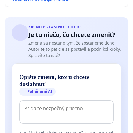
ZAČNITE VLASTNÚ PETÍCIU
Je tu niečo, čo chcete zmeniť?
Zmena sa nestane tým, že zostaneme ticho.
Autor tejto petície sa postavil a podnikol kroky.
Spravíte to isté?
Opíšte zmenu, ktorú chcete
dosiahnuť
Poháňané AI
Napíšte to vlastnými slovami. AI za vás pripraví