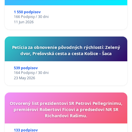
ukrajinskej kultúry vo Svidníku
1 550 podpisov
166 Podpisy / 30 dni
11 Jun 2026
​Petícia za obnovenie pôvodných rýchlostí: Zelený
dvor, Prešovská cesta a cesta Košice - Šaca
539 podpisov
164 Podpisy / 30 dni
23 May 2026
Otvorený list prezidentovi SR Petrovi Pellegrinimu,
premiérovi Robertovi Ficovi a predsedovi NR SR
Richardovi Rašimu.
133 podpisov