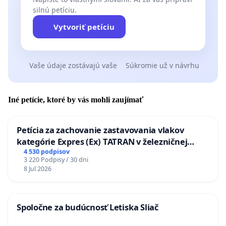
silnú petíciu.
Vytvoriť petíciu
Vaše údaje zostávajú vaše
Súkromie už v návrhu
Iné petície, ktoré by vás mohli zaujímať
Petícia za zachovanie zastavovania vlakov
kategórie Expres (Ex) TATRAN v železničnej
stanici Púchov
4 530 podpisov
3 220 Podpisy / 30 dni
8 Jul 2026
Spoločne za budúcnosť Letiska Sliač