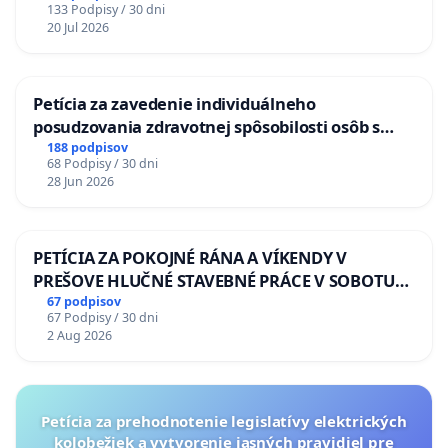
133 Podpisy / 30 dni
20 Jul 2026
Petícia za zavedenie individuálneho
posudzovania zdravotnej spôsobilosti osôb s
diabetom 1. a 2. typu pri prijímaní do
188 podpisov
68 Podpisy / 30 dni
Policajného zboru SR
28 Jun 2026
PETÍCIA ZA POKOJNÉ RÁNA A VÍKENDY V
PREŠOVE HLUČNÉ STAVEBNÉ PRÁCE V SOBOTU
LEN OD 9.00 DO 13.00 HOD., CEZ PRACOVNÝ
67 podpisov
67 Podpisy / 30 dni
TÝŽDEŇ CIEĽ 8.00 – 18.00 HOD. A PRAVIDELNÁ
2 Aug 2026
KONTROLA STAVBY C-AREA NA
ĎUMBIERSKEJ/MAGU
Petícia za prehodnotenie legislatívy elektrických
kolobežiek a vytvorenie jasných pravidiel pre