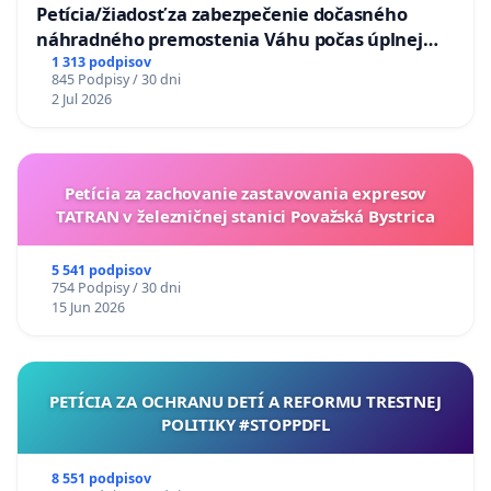
Petícia/žiadosť za zabezpečenie dočasného
náhradného premostenia Váhu počas úplnej
uzávery Vážskeho mosta v Komárne
1 313 podpisov
845 Podpisy / 30 dni
2 Jul 2026
Petícia za zachovanie zastavovania expresov
TATRAN v železničnej stanici Považská Bystrica
5 541 podpisov
754 Podpisy / 30 dni
15 Jun 2026
PETÍCIA ZA OCHRANU DETÍ A REFORMU TRESTNEJ
POLITIKY #STOPPDFL
8 551 podpisov