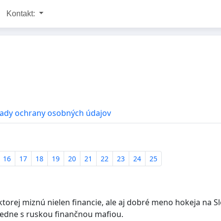
Kontakt:
ady ochrany osobných údajov
16
17
18
19
20
21
22
23
24
25
ktorej miznú nielen financie, ale aj dobré meno hokeja na S
sledne s ruskou finančnou mafiou.