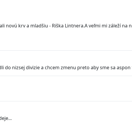
novú krv a mladšiu - Riška Lintnera.A veľmi mi záleží na 
 do nizsej divizie a chcem zmenu preto aby sme sa aspon t
eje...