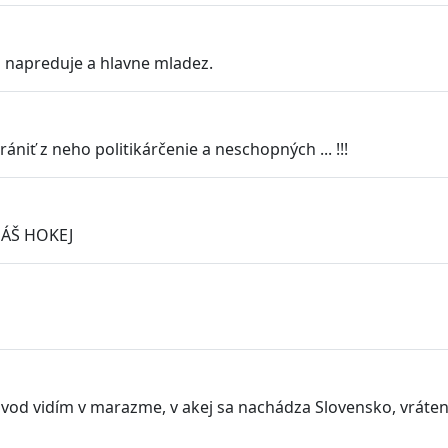
napreduje a hlavne mladez.
ániť z neho politikárčenie a neschopných ... !!!
NÁŠ HOKEJ
ôvod vidím v marazme, v akej sa nachádza Slovensko, vráten