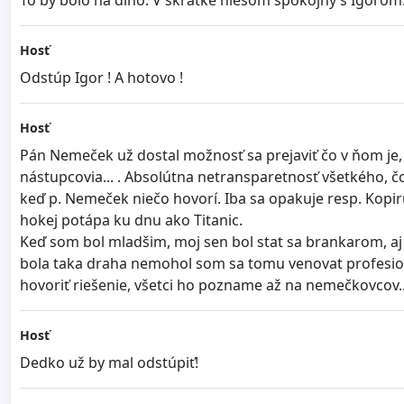
To by bolo na dlho. V skratke niesom spokojný s Igorom
Hosť
Odstúp Igor ! A hotovo !
Hosť
Pán Nemeček už dostal možnosť sa prejaviť čo v ňom je, a
nástupcovia... . Absolútna netransparetnosť všetkého, č
keď p. Nemeček niečo hovorí. Iba sa opakuje resp. Kopir
hokej potápa ku dnu ako Titanic.
Keď som bol mladšim, moj sen bol stat sa brankarom, aj 
bola taka draha nemohol som sa tomu venovat profesion
hovoriť riešenie, všetci ho pozname až na nemečkovcov..
Hosť
Dedko už by mal odstúpiť!