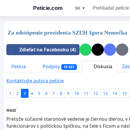
Peticie.com
Prehliadať petície
SK ▼
Za odstúpenie prezidenta SZĽH Igora Nemečka
Zdieľať na Facebooku (4)
Petícia
Podpisy
Diskusia
Zás
10 431
Kontaktujte autora petície
1
2
3
4
5
6
7
8
9
10
11
12
13
14
15
Hosť
Pretože súčasné staronové vedenie je čiernou dierou, v 
funkcionárov s politickou špičkou, na čele s Ficom a ná