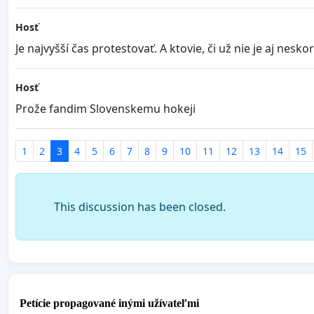
Hosť
Je najvyšší čas protestovať. A ktovie, či už nie je aj nesko
Hosť
Prože fandim Slovenskemu hokeji
1
2
3
4
5
6
7
8
9
10
11
12
13
14
15
This discussion has been closed.
Petície propagované inými užívateľmi