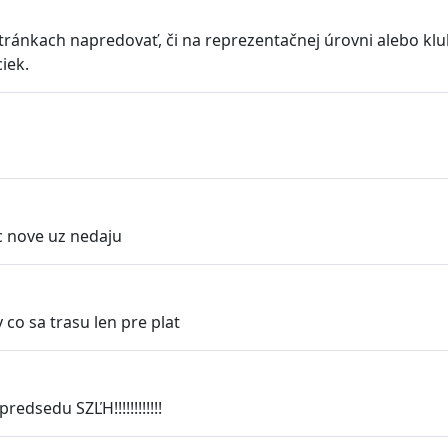
ánkach napredovať, či na reprezentačnej úrovni alebo klubo
iek.
c nove uz nedaju
 co sa trasu len pre plat
edsedu SZĽH!!!!!!!!!!!!