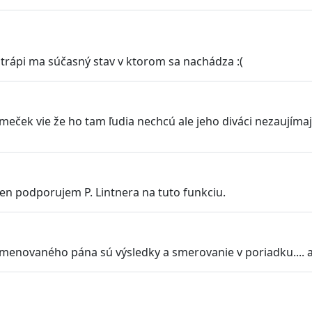
 trápi ma súčasný stav v ktorom sa nachádza :(
Nemeček vie že ho tam ľudia nechcú ale jeho diváci nezaujím
n podporujem P. Lintnera na tuto funkciu.
menovaného pána sú výsledky a smerovanie v poriadku.... a 