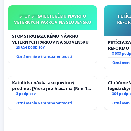
STOP STRATEGICKÉMU NÁVRHU
PETÍC
VETERNÝCH PARKOV NA SLOVENSKU
REFOR
STOP STRATEGICKÉMU NÁVRHU
VETERNÝCH PARKOV NA SLOVENSKU
PETÍCIA Z
29 654 podpisov
REFORMU T
#STOPPDF
8 583 podp
Oznámenie o transparentnosti
Oznámenie
Katolícka náuka ako povinný
Chráňme V
predmet [Viera je z hlásania (Rim 10,
logistick
17)]
3 podpisov
304 podpi
Oznámenie o transparentnosti
Oznámenie