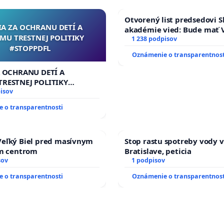
Otvorený list predsedovi S
IA ZA OCHRANU DETÍ A
akadémie vied: Bude mať V
MU TRESTNEJ POLITIKY
Slovenska 2040 mravnú ch
1 238 podpisov
#STOPPDFL
Oznámenie o transparentnost
A OCHRANU DETÍ A
RESTNEJ POLITIKY
L
isov
 o transparentnosti
eľký Biel pred masívnym
Stop rastu spotreby vody v
ým centrom
Bratislave, peticia
sov
1 podpisov
 o transparentnosti
Oznámenie o transparentnost