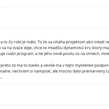
.
 to čo robí je málo. To že sa oháňa projektom ako mladí repr
o sa na zväze deje, chce to mladšiu dynamickú krv, ktorý ma
uje cudzi program, a tie jeho nové posilu sú na smiech, mn
preto ze ma to bavilo a okolie ma v tejto myslienke podporo
alne, nechcem si namyslat, ale mozno dalsi premarneny ta
..