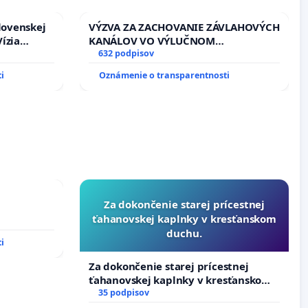
lovenskej
VÝZVA ZA ZACHOVANIE ZÁVLAHOVÝCH
ízia
KANÁLOV VO VÝLUČNOM
rbticu?
VLASTNÍCTVE A POD KONTROLOU
632 podpisov
SLOVENSKEJ REPUBLIKY & žiadosť na
i
Oznámenie o transparentnosti
riešenie zanedbaného stavu
závlahových a odvodňovacích
kanálov na Slovensku
Za dokončenie starej prícestnej
ťahanovskej kaplnky v kresťanskom
duchu.
i
Za dokončenie starej prícestnej
ťahanovskej kaplnky v kresťanskom
duchu.
35 podpisov