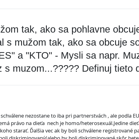
om tak, ako sa pohlavne obcuje
al s mužom tak, ako sa obcuje so
ES" a "KTO" - Mysli sa napr. Mu
 s muzom...????? Definuj tieto d
chválene nezostane to iba pri partnerstvách , ale podla EU
 nemá právo na dieťa nech je homo/heterosexuál.Jedine die
koho starať. Ďalšia vec ak by boli schválene registrované
oli diskriminovaný(alebo by boli diskriminované skôr hete