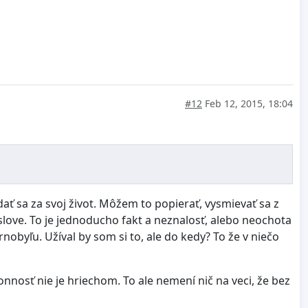
#12
Feb 12, 2015, 18:04
dať sa za svoj život. Môžem to popierať, vysmievať sa z
slove. To je jednoducho fakt a neznalosť, alebo neochota
obyľu. Užíval by som si to, ale do kedy? To že v niečo
lonnosť nie je hriechom. To ale nemení nič na veci, že bez