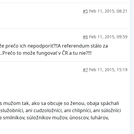
#5
Feb 11, 2015, 08:21
#6
Feb 11, 2015, 09:59
e prečo ich nepodporiť?!!A referendum stálo za
Prečo to može fungovať v ČR a tu nie?!!!
#7
Feb 11, 2015, 15:19
 s mužom tak, ako sa obcuje so ženou, obaja spáchali
žobníci, ani cudzoložníci, ani chlipníci, ani súložníci
pre smilníkov, súložníkov mužov, únoscov, luhárov,