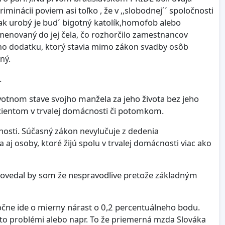
iminácii poviem asi toľko , že v ,,slobodnej´´ spoločnosti
 tak urobý je bud´ bigotný katolík,homofob alebo
menovaný do jej čela, čo rozhorčilo zamestnancov
ho dodatku, ktorý stavia mimo zákon svadby osôb
ný.
.
otnom stave svojho manžela za jeho života bez jeho
cientom v trvalej domácnosti či potomkom.
nosti.
Súčasný zákon nevylučuje z dedenia
j osoby, ktoré žijú spolu v trvalej domácnosti viac ako
 povedal by som že nespravodlive pretože základným
ročne ide o mierny nárast o 0,2 percentuálneho bodu.
éto problémi alebo napr. To že priemerná mzda Slováka