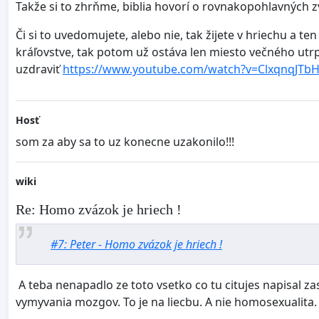
Takže si to zhrňme, biblia hovorí o rovnakopohlavných z
Či si to uvedomujete, alebo nie, tak žijete v hriechu a
kráľovstve, tak potom už ostáva len miesto večného utrpe
uzdraviť
https://www.youtube.com/watch?v=ClxqnqJTb
Hosť
som za aby sa to uz konecne uzakonilo!!!
wiki
Re: Homo zvázok je hriech !
#7: Peter - Homo zvázok je hriech !
A teba nenapadlo ze toto vsetko co tu citujes napisal zas
vymyvania mozgov. To je na liecbu. A nie homosexualita. 