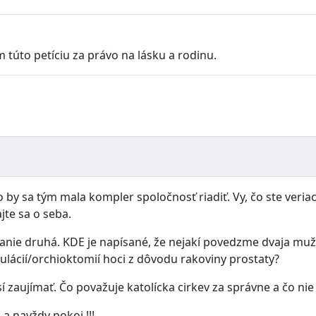
 túto petíciu za právo na lásku a rodinu.
 by sa tým mala kompler spoločnosť riadiť. Vy, čo ste veriac
jte sa o seba.
ivanie druhá. KDE je napísané, že nejakí povedzme dvaja mu
ulácií/orchioktomií hoci z dôvodu rakoviny prostaty?
í zaujímať. Čo považuje katolícka cirkev za správne a čo ni
 a navždy pokoj !!!