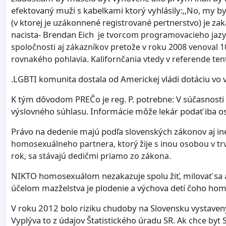
efektovaný muži s kabelkami ktorý vyhlásily:,,No, my by s
(v ktorej je uzákonnené registrované pertnerstvo) je za
nacista- Brendan Eich
je tvorcom programovacieho jazyka
spoločnosti aj zákazníkov pretože v roku 2008 venoval
rovnakého pohlavia. Kalifornčania vtedy v referende tent
.LGBTI komunita dostala od Americkej vládi dotáciu vo v
K tým dôvodom PREČo je reg. P. potrebne: V súčasnosti
výslovného súhlasu. Informácie môže lekár podať iba 
Právo na dedenie majú podľa slovenských zákonov aj iné 
homosexuálneho partnera, ktorý žije s inou osobou v trv
rok, sa stávajú dedičmi priamo zo zákona.
NIKTO homosexuálom nezakazuje spolu žiť, milovať sa a
účelom mazželstva je plodenie a výchova detí čoho ho
V roku 2012 bolo riziku chudoby na Slovensku vystavenýc
Vyplýva to z údajov Štatistického úradu SR.
Ak chce byt 