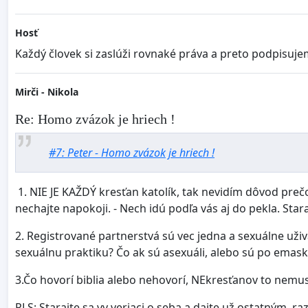
Hosť
Každý človek si zaslúži rovnaké práva a preto podpisujem
Mirči - Nikola
Re: Homo zvázok je hriech !
#7: Peter - Homo zvázok je hriech !
1. NIE JE KAŽDÝ kresťan katolík, tak nevidím dôvod prečo
nechajte napokoji. - Nech idú podľa vás aj do pekla. Stara
2. Registrované partnerstvá sú vec jedna a sexuálne už
sexuálnu praktiku? Čo ak sú asexuáli, alebo sú po emask
3.Čo hovorí biblia alebo nehovorí, NEkresťanov to nemus
PLS: Starajte sa vy veriaci o seba a dajte už ostatným, raz