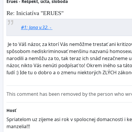
Erues - Rešpekt, úcta, sloboda
Re: Iniciatíva "ERUES"
#1: Jana v.32. -
Je to Váš názor, za ktorí Vás nemôžme trestať ani kritizo
spôsobom nediskriminovať menšinu nazvanú homosexuáli! Ľú
narodili a nemôžu za to, tak teraz ich snáď nezačneme u
názor, nikto Vás nenúti podpísať to! Okrem iného sa táto
ľudí :) Ide tu o dobro a o zmenu niektorých ZLÝCH zákonov
This comment has been removed by the person who wrot
Hosť
Spriatelom uz zijeme asi rok v spolocnej domacnosti i ke
manzelia!!!