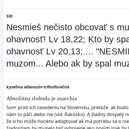
Silt
Nesmieš nečisto obcovať s muž
ohavnosť! Lv 18,22; Kto by sp
ohavnosť Lv 20,13;.... "NESMI
muzom... Alebo ak by spal muz
kyselina adenozín-trifosforečná
Absolútna sloboda je anarchia
Som proti ich zavedeniu na Slovensku, pretože ak budú s
nám to páči alebo nie (vid. Rakúsko). A žiadny dospelý
že si ho môže hocikto adoptovať ak má potrebu sa o nie
žiadostiam by muselo byť vyhovene ako prvým inak by b