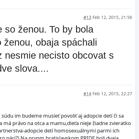
#13
Feb 12, 2015, 21:56
 so ženou. To by bola
 ženou, obaja spáchali
z nesmie necisto obcovat s
ve slova....
#14
Feb 12, 2015, 22:27
 súdu im budeme musieť povoliť aj adopcie detí či sa
ťa má právo na otca a mamu,dieťa nieje žiadne zvieratko
 partnerstva-adopcie detí homosexuálnymi parmi ich
ro pári?).Na prvom bratislavskom PRIDE boli dvaja