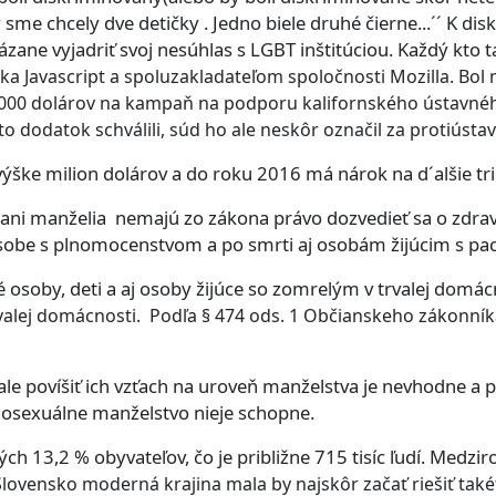
me chcely dve detičky . Jedno biele druhé čierne...´´ K diskr
kázane vyjadriť svoj nesúhlas s LGBT inštitúciou. Každý kto
 Javascript a spoluzakladateľom spoločnosti Mozilla. Bol 
 1000 dolárov na kampaň na podporu kalifornského ústavné
o dodatok schválili, súd ho ale neskôr označil za protiústav
ýške milion dolárov a do roku 2016 má nárok na d´alšie tri
 ani manželia nemajú zo zákona právo dozvedieť sa o zdrav
osobe s plnomocenstvom a po smrti aj osobám žijúcim s pa
osoby, deti a aj osoby žijúce so zomrelým v trvalej domác
alej domácnosti. Podľa § 474 ods. 1 Občianskeho zákonníka a
le povíšiť ich vzťach na uroveň manželstva je nevhodne a
mosexuálne manželstvo nieje schopne.
h 13,2 % obyvateľov, čo je približne 715 tisíc ľudí. Medzi
Slovensko moderná krajina mala by najskôr začať riešiť tak