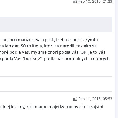
#2
Feb 10, 2015, 21:23
inu" nechcú manželstvá a pod., treba aspoň takýmto
en dať! Sú to ľudia, ktorí sa narodili tak ako sa
horé podľa Vás, my sme chorí podľa Vás. Ok, je to Váš
n o podľa Vás "buzíkov", podľa nás normálnych a dobrých
#4
Feb 11, 2015, 05:53
 rodnej krajiny, kde mame majetky rodiny ako ozajstni