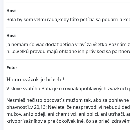
Hosť
Bola by som velmi rada,keby táto petícia sa podarrila k
Hosť
Ja nemám čo viac dodať petícia vraví za všetko.Poznám
h...o.Veľkú pravdu majú ohľadne ich práv keď sa partner
Peter
Homo zvázok je hriech !
V slove svätého Boha je o rovnakopohlavných zväzkoch 
Nesmieš nečisto obcovať s mužom tak, ako sa pohlavne o
ohavnosť Lv 20,13; Neviete, že nespravodliví nebudú dedič
mužov, ani zlodeji, ani chamtivci, ani opilci, ani utŕhači
krivoprísažníkov a pre čokoľvek iné, čo sa prieči zdrav