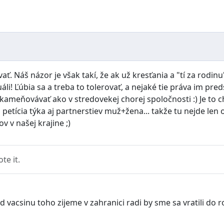
vať. Náš názor je však takí, že ak už kresťania a "tí za rod
bia sa a treba to tolerovať, a nejaké tie práva im predsa l
kameňovávať ako v stredovekej chorej spoločnosti :) Je to c
 petícia týka aj partnerstiev muž+žena... takže tu nejde le
 v našej krajine ;)
e it.
d vacsinu toho zijeme v zahranici radi by sme sa vratili do