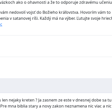
väzkoch ako o ohavnosti a že to odporuje zdravému učeniu. 
 ten vám nedovolí vojsť do Božieho kráľovstva. Hovorím vám
nia v satanovej ríši. Každý má na výber. Ľutujte svoje hriec
Hc
 len nejaky kreten ? Ja zasnem ze este v dnesnej dobe sa tu n
Pre mna biblia stary a novy zakon neznamena nic viac a nic 