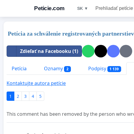
Peticie.com
Prehliadať petície
SK ▼
Petícia za schválenie registrovaných partnerstiev
Zdieľať na Facebooku (1)
Petícia
Oznamy
Podpisy
2
1 139
Kontaktujte autora petície
1
2
3
4
5
This comment has been removed by the person who wrot