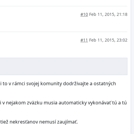
#10
Feb 11, 2015, 21:18
#11
Feb 11, 2015, 23:02
i to v rámci svojej komunity dodrživajte a ostatných
ži v nejakom zväzku musia automaticky vykonávať tú a tú
e tiež nekresťanov nemusí zaujímať.