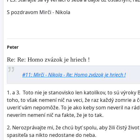
S pozdravom Mirči - Nikola
Peter
Re: Re: Homo zvázok je hriech !
#11: Mirči - Nikola - Re: Homo zvázok je hriech !
1. a 3. Toto nie je stanovisko len katolíkov, to sú výrok
toho, to však nemení nič na veci, že raz každý zomrie a
uveriť vám nepomôže. To je ako keby som neveril na rádi
neverím nemení nič na fakte, že je to tak.
2. Nerozprávajte mi, že chcú byť spolu, aby žili čistý živ
spasiteľa sa nikto nedostane do neba.