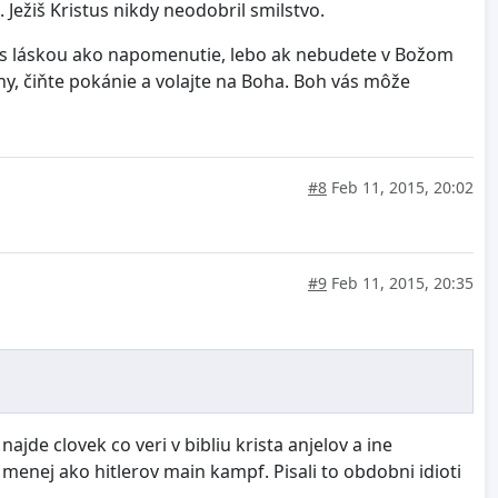
Ježiš Kristus nikdy neodobril smilstvo.
 to s láskou ako napomenutie, lebo ak nebudete v Božom
hy, čiňte pokánie a volajte na Boha. Boh vás môže
#8
Feb 11, 2015, 20:02
#9
Feb 11, 2015, 20:35
ajde clovek co veri v bibliu krista anjelov a ine
menej ako hitlerov main kampf. Pisali to obdobni idioti