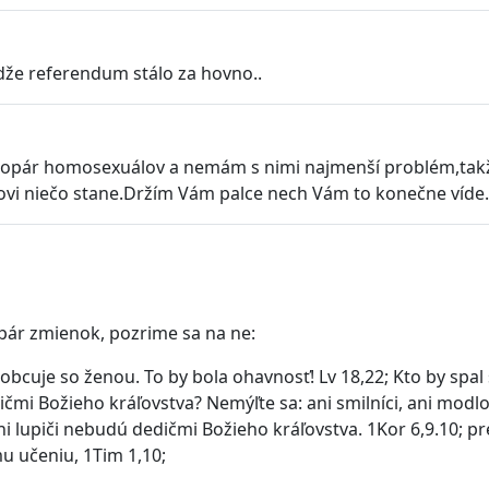
edže referendum stálo za hovno..
 zopár homosexuálov a nemám s nimi najmenší problém,takž
ovi niečo stane.Držím Vám palce nech Vám to konečne víde...
pár zmienok, pozrime sa na ne:
bcuje so ženou. To by bola ohavnosť! Lv 18,22; Kto by spal
mi Božieho kráľovstva? Nemýľte sa: ani smilníci, ani modloslu
, ani lupiči nebudú dedičmi Božieho kráľovstva. 1Kor 6,9.10; 
ému učeniu, 1Tim 1,10;