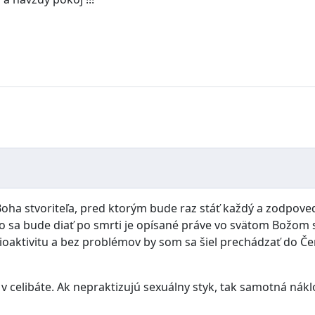
y Boha stvoriteľa, pred ktorým bude raz stáť každý a zodpove
 čo sa bude diať po smrti je opísané práve vo svätom Božom 
oaktivitu a bez problémov by som sa šiel prechádzať do Čern
ot v celibáte. Ak nepraktizujú sexuálny styk, tak samotná nák