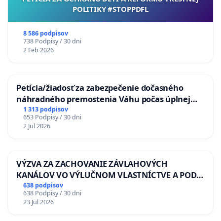
POLITIKY #STOPPDFL
8 586 podpisov
738 Podpisy / 30 dni
2 Feb 2026
Petícia/žiadosť za zabezpečenie dočasného
náhradného premostenia Váhu počas úplnej
uzávery Vážskeho mosta v Komárne
1 313 podpisov
653 Podpisy / 30 dni
2 Jul 2026
VÝZVA ZA ZACHOVANIE ZÁVLAHOVÝCH
KANÁLOV VO VÝLUČNOM VLASTNÍCTVE A POD
KONTROLOU SLOVENSKEJ REPUBLIKY & žiadosť
638 podpisov
638 Podpisy / 30 dni
na riešenie zanedbaného stavu závlahových a
23 Jul 2026
odvodňovacích kanálov na Slovensku