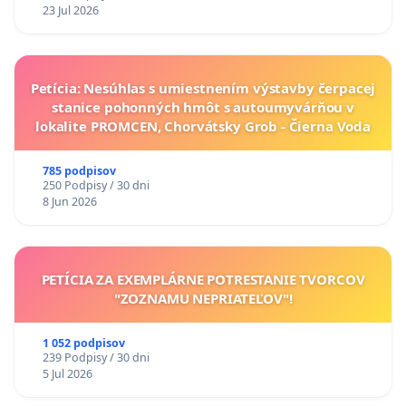
23 Jul 2026
Petícia: Nesúhlas s umiestnením výstavby čerpacej
stanice pohonných hmôt s autoumyvárňou v
lokalite PROMCEN, Chorvátsky Grob - Čierna Voda
785 podpisov
250 Podpisy / 30 dni
8 Jun 2026
PETÍCIA ZA EXEMPLÁRNE POTRESTANIE TVORCOV
"ZOZNAMU NEPRIATEĽOV"!
1 052 podpisov
239 Podpisy / 30 dni
5 Jul 2026