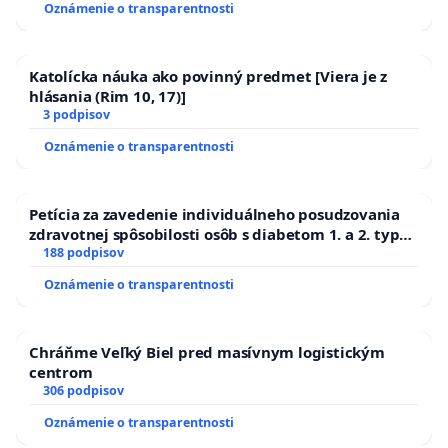
Oznámenie o transparentnosti
Katolícka náuka ako povinný predmet [Viera je z
hlásania (Rim 10, 17)]
3 podpisov
Oznámenie o transparentnosti
Petícia za zavedenie individuálneho posudzovania
zdravotnej spôsobilosti osôb s diabetom 1. a 2. typu
pri prijímaní do Policajného zboru SR
188 podpisov
Oznámenie o transparentnosti
Chráňme Veľký Biel pred masívnym logistickým
centrom
306 podpisov
Oznámenie o transparentnosti