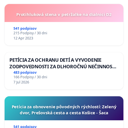
Protihluková stena v petržalke na dialnici D2
541 podpisov
215 Podpisy / 30 dni
12 Apr 2023
PETÍCIA ZA OCHRANU DETÍ A VYVODENIE
ZODPOVEDNOSTI ZA DLHOROČNÚ NEČINNOSŤ
A ZLYHANIE ŠTÁTU
483 podpisov
166 Podpisy / 30 dni
7 Jul 2026
​Petícia za obnovenie pôvodných rýchlostí: Zelený
dvor, Prešovská cesta a cesta Košice - Šaca
541 podpisov