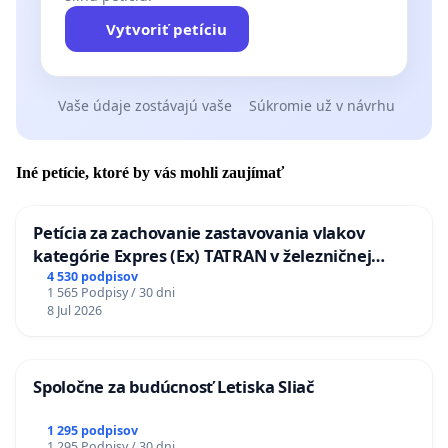
Vytvoriť petíciu
Vaše údaje zostávajú vaše
Súkromie už v návrhu
Iné petície, ktoré by vás mohli zaujímať
Petícia za zachovanie zastavovania vlakov
kategórie Expres (Ex) TATRAN v železničnej
stanici Púchov
4 530 podpisov
1 565 Podpisy / 30 dni
8 Jul 2026
Spoločne za budúcnosť Letiska Sliač
1 295 podpisov
1 295 Podpisy / 30 dni