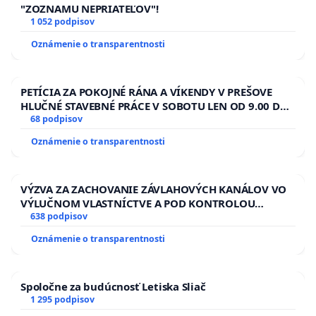
"ZOZNAMU NEPRIATEĽOV"!
1 052 podpisov
Oznámenie o transparentnosti
PETÍCIA ZA POKOJNÉ RÁNA A VÍKENDY V PREŠOVE
HLUČNÉ STAVEBNÉ PRÁCE V SOBOTU LEN OD 9.00 DO
13.00 HOD., CEZ PRACOVNÝ TÝŽDEŇ CIEĽ 8.00 – 18.00
68 podpisov
HOD. A PRAVIDELNÁ KONTROLA STAVBY C-AREA NA
Oznámenie o transparentnosti
ĎUMBIERSKEJ/MAGU
VÝZVA ZA ZACHOVANIE ZÁVLAHOVÝCH KANÁLOV VO
VÝLUČNOM VLASTNÍCTVE A POD KONTROLOU
SLOVENSKEJ REPUBLIKY & žiadosť na riešenie
638 podpisov
zanedbaného stavu závlahových a odvodňovacích
Oznámenie o transparentnosti
kanálov na Slovensku
Spoločne za budúcnosť Letiska Sliač
1 295 podpisov