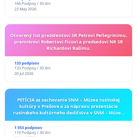
166 Podpisy / 30 dni
23 May 2026
Otvorený list prezidentovi SR Petrovi Pellegrinimu,
premiérovi Robertovi Ficovi a predsedovi NR SR
Richardovi Rašimu.
133 podpisov
133 Podpisy / 30 dni
20 Jul 2026
PETÍCIA za zachovanie SNM – Múzea rusínskej
kultúry v Prešove a za nápravu prezentácie
rusínskeho kultúrneho dedičstva v SNM – Múzeu
ukrajinskej kultúry vo Svidníku
1 553 podpisov
119 Podpisy / 30 dni