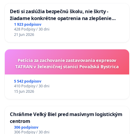
Deti si zaslúžia bezpečnú školu, nie škrty -
žiadame konkrétne opatrenia na zlepšenie
situácie v školstve
1 923 podpisov
428 Podpisy / 30 dni
21 Jun 2026
Petícia za zachovanie zastavovania expresov
TATRAN v železničnej stanici Považská Bystrica
5 542 podpisov
410 Podpisy / 30 dni
15 Jun 2026
Chráňme Veľký Biel pred masívnym logistickým
centrom
306 podpisov
306 Podpisy / 30 dni