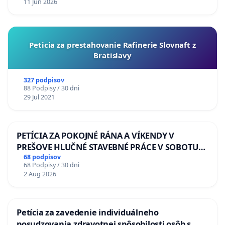
11 Jun 2026
Peticia za prestahovanie Rafinerie Slovnaft z
Bratislavy
327 podpisov
88 Podpisy / 30 dni
29 Jul 2021
PETÍCIA ZA POKOJNÉ RÁNA A VÍKENDY V
PREŠOVE HLUČNÉ STAVEBNÉ PRÁCE V SOBOTU
LEN OD 9.00 DO 13.00 HOD., CEZ PRACOVNÝ
68 podpisov
68 Podpisy / 30 dni
TÝŽDEŇ CIEĽ 8.00 – 18.00 HOD. A PRAVIDELNÁ
2 Aug 2026
KONTROLA STAVBY C-AREA NA
ĎUMBIERSKEJ/MAGU
Petícia za zavedenie individuálneho
posudzovania zdravotnej spôsobilosti osôb s