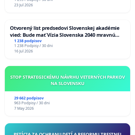
23 Jul 2026
Otvorený list predsedovi Slovenskej akadémie
vied: Bude mať Vízia Slovenska 2040 mravnú
chrbticu?
1 238 podpisov
1 238 Podpisy / 30 dni
16 Jul 2026
STOP STRATEGICKÉMU NÁVRHU VETERNÝCH PARKOV
NA SLOVENSKU
29 662 podpisov
963 Podpisy / 30 dni
7 May 2026
PETÍCIA ZA OCHRANU DETÍ A REFORMU TRESTNEJ