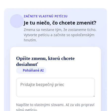
ZAČNITE VLASTNÚ PETÍCIU
Je tu niečo, čo chcete zmeniť?
Zmena sa nestane tým, že zostaneme ticho.
Vytvorte petíciu a začnite so spoločenským
hnutím.
Opíšte zmenu, ktorú chcete
dosiahnuť
Poháňané AI
Napíšte to vlastnými slovami. AI za vás pripraví
silnú petíciu.