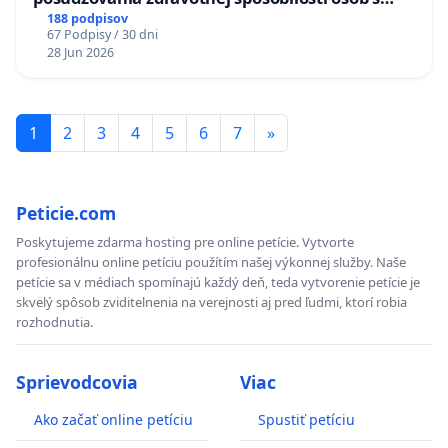
diabetom 1. a 2. typu pri prijímaní do
188 podpisov
67 Podpisy / 30 dni
Policajného zboru SR
28 Jun 2026
1
2
3
4
5
6
7
»
Peticie.com
Poskytujeme zdarma hosting pre online petície. Vytvorte
profesionálnu online petíciu použítím našej výkonnej služby. Naše
petície sa v médiach spomínajú každý deň, teda vytvorenie petície je
skvelý spôsob zviditelnenia na verejnosti aj pred ľudmi, ktorí robia
rozhodnutia.
Sprievodcovia
Viac
Ako začať online petíciu
Spustiť petíciu