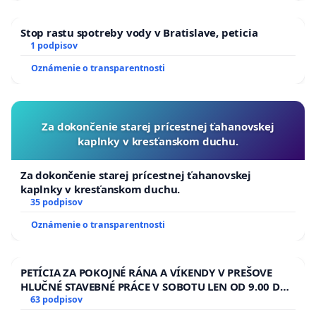
Stop rastu spotreby vody v Bratislave, peticia
1 podpisov
Oznámenie o transparentnosti
Za dokončenie starej prícestnej ťahanovskej
kaplnky v kresťanskom duchu.
Za dokončenie starej prícestnej ťahanovskej
kaplnky v kresťanskom duchu.
35 podpisov
Oznámenie o transparentnosti
PETÍCIA ZA POKOJNÉ RÁNA A VÍKENDY V PREŠOVE
HLUČNÉ STAVEBNÉ PRÁCE V SOBOTU LEN OD 9.00 DO
13.00 HOD., CEZ PRACOVNÝ TÝŽDEŇ CIEĽ 8.00 – 18.00
63 podpisov
HOD. A PRAVIDELNÁ KONTROLA STAVBY C-AREA NA