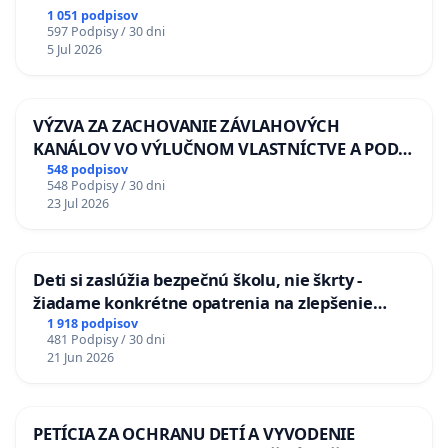
1 051 podpisov
597 Podpisy / 30 dni
5 Jul 2026
VÝZVA ZA ZACHOVANIE ZÁVLAHOVÝCH
KANÁLOV VO VÝLUČNOM VLASTNÍCTVE A POD
KONTROLOU SLOVENSKEJ REPUBLIKY & žiadosť
548 podpisov
548 Podpisy / 30 dni
na riešenie zanedbaného stavu závlahových a
23 Jul 2026
odvodňovacích kanálov na Slovensku
Deti si zaslúžia bezpečnú školu, nie škrty -
žiadame konkrétne opatrenia na zlepšenie
situácie v školstve
1 918 podpisov
481 Podpisy / 30 dni
21 Jun 2026
PETÍCIA ZA OCHRANU DETÍ A VYVODENIE