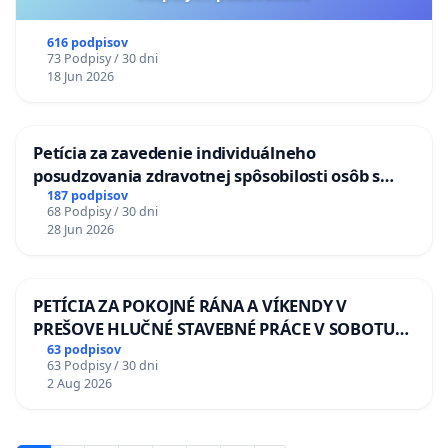
616 podpisov
73 Podpisy / 30 dni
18 Jun 2026
Petícia za zavedenie individuálneho
posudzovania zdravotnej spôsobilosti osôb s
diabetom 1. a 2. typu pri prijímaní do
187 podpisov
68 Podpisy / 30 dni
Policajného zboru SR
28 Jun 2026
PETÍCIA ZA POKOJNÉ RÁNA A VÍKENDY V
PREŠOVE HLUČNÉ STAVEBNÉ PRÁCE V SOBOTU
LEN OD 9.00 DO 13.00 HOD., CEZ PRACOVNÝ
63 podpisov
63 Podpisy / 30 dni
TÝŽDEŇ CIEĽ 8.00 – 18.00 HOD. A PRAVIDELNÁ
2 Aug 2026
KONTROLA STAVBY C-AREA NA
ĎUMBIERSKEJ/MAGU