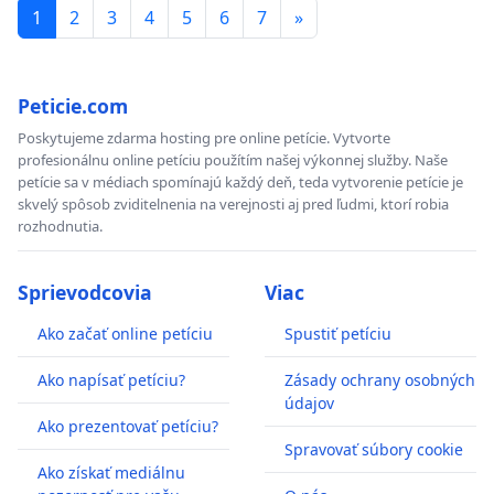
1
2
3
4
5
6
7
»
Peticie.com
Poskytujeme zdarma hosting pre online petície. Vytvorte
profesionálnu online petíciu použítím našej výkonnej služby. Naše
petície sa v médiach spomínajú každý deň, teda vytvorenie petície je
skvelý spôsob zviditelnenia na verejnosti aj pred ľudmi, ktorí robia
rozhodnutia.
Sprievodcovia
Viac
Ako začať online petíciu
Spustiť petíciu
Ako napísať petíciu?
Zásady ochrany osobných
údajov
Ako prezentovať petíciu?
Spravovať súbory cookie
Ako získať mediálnu