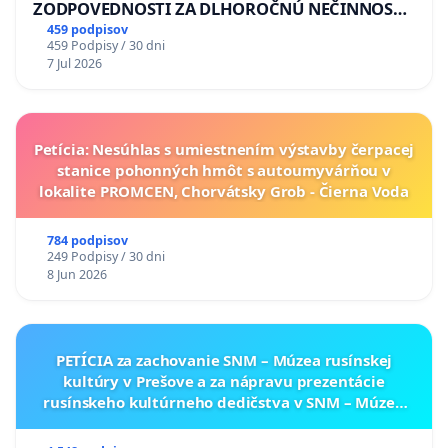
ZODPOVEDNOSTI ZA DLHOROČNÚ NEČINNOSŤ
A ZLYHANIE ŠTÁTU
459 podpisov
459 Podpisy / 30 dni
7 Jul 2026
Petícia: Nesúhlas s umiestnením výstavby čerpacej
stanice pohonných hmôt s autoumyvárňou v
lokalite PROMCEN, Chorvátsky Grob - Čierna Voda
784 podpisov
249 Podpisy / 30 dni
8 Jun 2026
PETÍCIA za zachovanie SNM – Múzea rusínskej
kultúry v Prešove a za nápravu prezentácie
rusínskeho kultúrneho dedičstva v SNM – Múzeu
ukrajinskej kultúry vo Svidníku