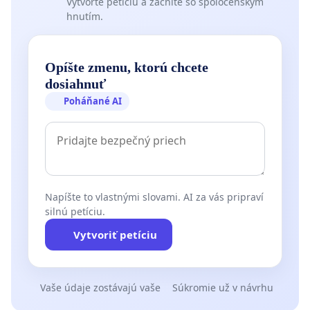
Vytvorte petíciu a začnite so spoločenským
hnutím.
Opíšte zmenu, ktorú chcete
dosiahnuť
Poháňané AI
Napíšte to vlastnými slovami. AI za vás pripraví
silnú petíciu.
Vytvoriť petíciu
Vaše údaje zostávajú vaše
Súkromie už v návrhu