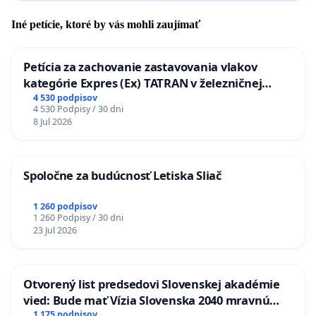
Iné petície, ktoré by vás mohli zaujímať
Petícia za zachovanie zastavovania vlakov
kategórie Expres (Ex) TATRAN v železničnej
stanici Púchov
4 530 podpisov
4 530 Podpisy / 30 dni
8 Jul 2026
Spoločne za budúcnosť Letiska Sliač
1 260 podpisov
1 260 Podpisy / 30 dni
23 Jul 2026
Otvorený list predsedovi Slovenskej akadémie
vied: Bude mať Vízia Slovenska 2040 mravnú
1 175 podpisov