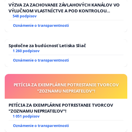
VÝZVA ZA ZACHOVANIE ZÁVLAHOVÝCH KANÁLOV VO
VÝLUČNOM VLASTNÍCTVE A POD KONTROLOU
SLOVENSKEJ REPUBLIKY & žiadosť na riešenie
548 podpisov
zanedbaného stavu závlahových a odvodňovacích
Oznámenie o transparentnosti
kanálov na Slovensku
Spoločne za budúcnosť Letiska Sliač
1 260 podpisov
Oznámenie o transparentnosti
PETÍCIA ZA EXEMPLÁRNE POTRESTANIE TVORCOV
"ZOZNAMU NEPRIATEĽOV"!
PETÍCIA ZA EXEMPLÁRNE POTRESTANIE TVORCOV
"ZOZNAMU NEPRIATEĽOV"!
1 051 podpisov
Oznámenie o transparentnosti