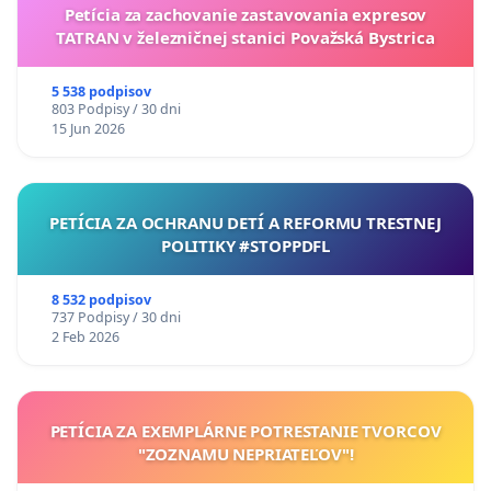
Petícia za zachovanie zastavovania expresov
TATRAN v železničnej stanici Považská Bystrica
5 538 podpisov
803 Podpisy / 30 dni
15 Jun 2026
PETÍCIA ZA OCHRANU DETÍ A REFORMU TRESTNEJ
POLITIKY #STOPPDFL
8 532 podpisov
737 Podpisy / 30 dni
2 Feb 2026
PETÍCIA ZA EXEMPLÁRNE POTRESTANIE TVORCOV
"ZOZNAMU NEPRIATEĽOV"!