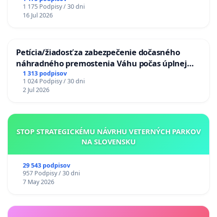
chrbticu?
1 175 Podpisy / 30 dni
16 Jul 2026
Petícia/žiadosť za zabezpečenie dočasného
náhradného premostenia Váhu počas úplnej
uzávery Vážskeho mosta v Komárne
1 313 podpisov
1 024 Podpisy / 30 dni
2 Jul 2026
STOP STRATEGICKÉMU NÁVRHU VETERNÝCH PARKOV
NA SLOVENSKU
29 543 podpisov
957 Podpisy / 30 dni
7 May 2026