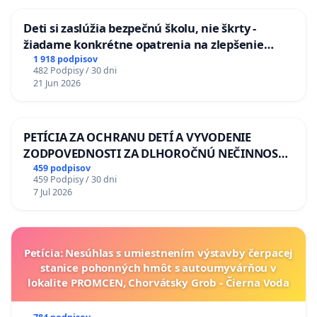
Deti si zaslúžia bezpečnú školu, nie škrty -
žiadame konkrétne opatrenia na zlepšenie
situácie v školstve
1 918 podpisov
482 Podpisy / 30 dni
21 Jun 2026
PETÍCIA ZA OCHRANU DETÍ A VYVODENIE
ZODPOVEDNOSTI ZA DLHOROČNÚ NEČINNOSŤ
A ZLYHANIE ŠTÁTU
459 podpisov
459 Podpisy / 30 dni
7 Jul 2026
Petícia: Nesúhlas s umiestnením výstavby čerpacej
stanice pohonných hmôt s autoumyvárňou v
lokalite PROMCEN, Chorvátsky Grob - Čierna Voda