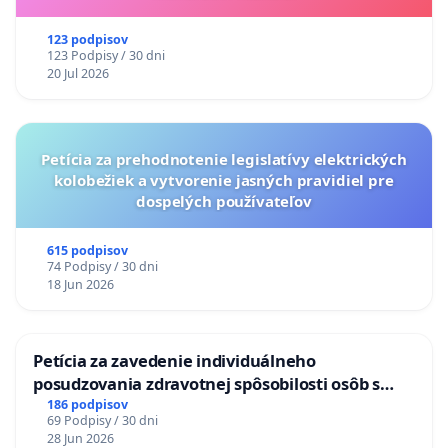
123 podpisov
123 Podpisy / 30 dni
20 Jul 2026
Petícia za prehodnotenie legislatívy elektrických
kolobežiek a vytvorenie jasných pravidiel pre
dospelých používateľov
615 podpisov
74 Podpisy / 30 dni
18 Jun 2026
Petícia za zavedenie individuálneho
posudzovania zdravotnej spôsobilosti osôb s
diabetom 1. a 2. typu pri prijímaní do
186 podpisov
69 Podpisy / 30 dni
Policajného zboru SR
28 Jun 2026