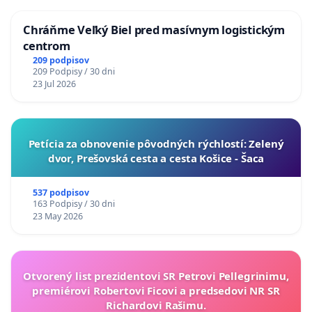
Chráňme Veľký Biel pred masívnym logistickým
centrom
209 podpisov
209 Podpisy / 30 dni
23 Jul 2026
​Petícia za obnovenie pôvodných rýchlostí: Zelený
dvor, Prešovská cesta a cesta Košice - Šaca
537 podpisov
163 Podpisy / 30 dni
23 May 2026
Otvorený list prezidentovi SR Petrovi Pellegrinimu,
premiérovi Robertovi Ficovi a predsedovi NR SR
Richardovi Rašimu.