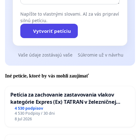
Napíšte to vlastnými slovami. AI za vás pripraví
silnú petíciu.
Vytvoriť petíciu
Vaše údaje zostávajú vaše
Súkromie už v návrhu
Iné petície, ktoré by vás mohli zaujímať
Petícia za zachovanie zastavovania vlakov
kategórie Expres (Ex) TATRAN v železničnej
stanici Púchov
4 530 podpisov
4 530 Podpisy / 30 dni
8 Jul 2026