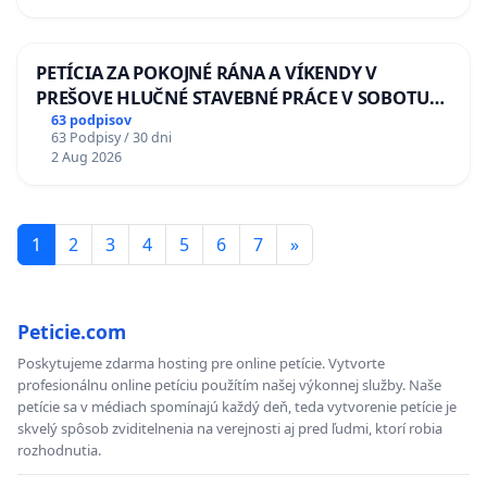
PETÍCIA ZA POKOJNÉ RÁNA A VÍKENDY V
PREŠOVE HLUČNÉ STAVEBNÉ PRÁCE V SOBOTU
LEN OD 9.00 DO 13.00 HOD., CEZ PRACOVNÝ
63 podpisov
63 Podpisy / 30 dni
TÝŽDEŇ CIEĽ 8.00 – 18.00 HOD. A PRAVIDELNÁ
2 Aug 2026
KONTROLA STAVBY C-AREA NA
ĎUMBIERSKEJ/MAGU
1
2
3
4
5
6
7
»
Peticie.com
Poskytujeme zdarma hosting pre online petície. Vytvorte
profesionálnu online petíciu použítím našej výkonnej služby. Naše
petície sa v médiach spomínajú každý deň, teda vytvorenie petície je
skvelý spôsob zviditelnenia na verejnosti aj pred ľudmi, ktorí robia
rozhodnutia.