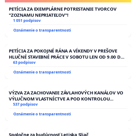
PETÍCIA ZA EXEMPLÁRNE POTRESTANIE TVORCOV
"ZOZNAMU NEPRIATEĽOV"!
1 051 podpisov
Oznámenie o transparentnosti
PETÍCIA ZA POKOJNÉ RÁNA A VÍKENDY V PREŠOVE
HLUČNÉ STAVEBNÉ PRÁCE V SOBOTU LEN OD 9.00 DO
13.00 HOD., CEZ PRACOVNÝ TÝŽDEŇ CIEĽ 8.00 – 18.00
63 podpisov
HOD. A PRAVIDELNÁ KONTROLA STAVBY C-AREA NA
Oznámenie o transparentnosti
ĎUMBIERSKEJ/MAGU
VÝZVA ZA ZACHOVANIE ZÁVLAHOVÝCH KANÁLOV VO
VÝLUČNOM VLASTNÍCTVE A POD KONTROLOU
SLOVENSKEJ REPUBLIKY & žiadosť na riešenie
537 podpisov
zanedbaného stavu závlahových a odvodňovacích
Oznámenie o transparentnosti
kanálov na Slovensku
Spoločne za budúcnosť Letiska Sliač