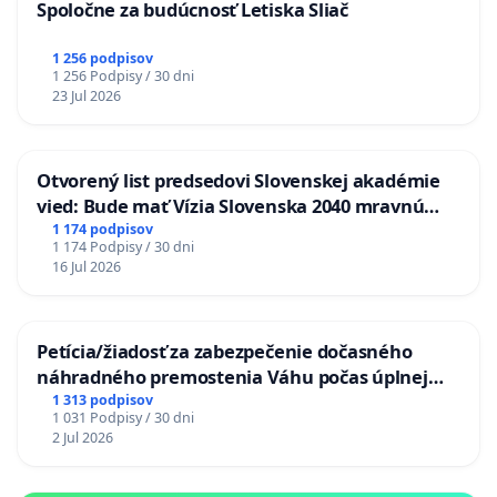
Spoločne za budúcnosť Letiska Sliač
1 256 podpisov
1 256 Podpisy / 30 dni
23 Jul 2026
Otvorený list predsedovi Slovenskej akadémie
vied: Bude mať Vízia Slovenska 2040 mravnú
chrbticu?
1 174 podpisov
1 174 Podpisy / 30 dni
16 Jul 2026
Petícia/žiadosť za zabezpečenie dočasného
náhradného premostenia Váhu počas úplnej
uzávery Vážskeho mosta v Komárne
1 313 podpisov
1 031 Podpisy / 30 dni
2 Jul 2026