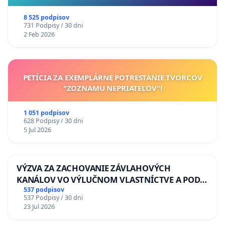
8 525 podpisov
731 Podpisy / 30 dni
2 Feb 2026
PETÍCIA ZA EXEMPLÁRNE POTRESTANIE TVORCOV
"ZOZNAMU NEPRIATEĽOV"!
1 051 podpisov
628 Podpisy / 30 dni
5 Jul 2026
VÝZVA ZA ZACHOVANIE ZÁVLAHOVÝCH
KANÁLOV VO VÝLUČNOM VLASTNÍCTVE A POD
KONTROLOU SLOVENSKEJ REPUBLIKY & žiadosť
537 podpisov
537 Podpisy / 30 dni
na riešenie zanedbaného stavu závlahových a
23 Jul 2026
odvodňovacích kanálov na Slovensku