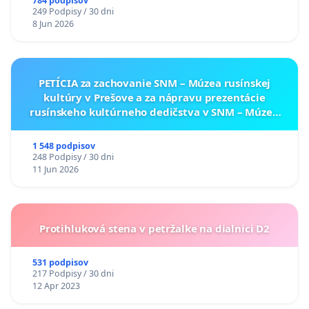
784 podpisov
249 Podpisy / 30 dni
8 Jun 2026
PETÍCIA za zachovanie SNM – Múzea rusínskej
kultúry v Prešove a za nápravu prezentácie
rusínskeho kultúrneho dedičstva v SNM – Múzeu
ukrajinskej kultúry vo Svidníku
1 548 podpisov
248 Podpisy / 30 dni
11 Jun 2026
Protihluková stena v petržalke na dialnici D2
531 podpisov
217 Podpisy / 30 dni
12 Apr 2023