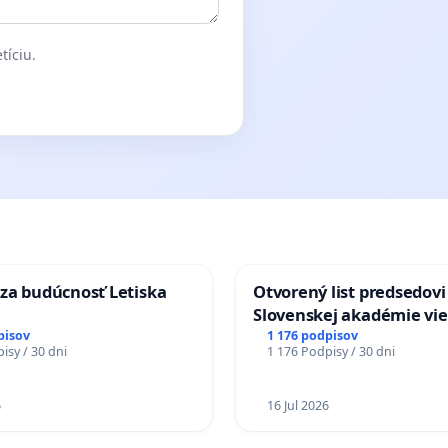
tíciu.
za budúcnosť Letiska
Otvorený list predsedovi
Slovenskej akadémie vie
mať Vízia Slovenska 20
pisov
1 176 podpisov
isy / 30 dni
1 176 Podpisy / 30 dni
chrbticu?
6
16 Jul 2026