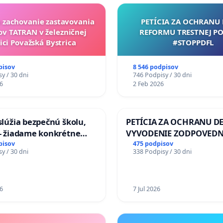
a zachovanie zastavovania
PETÍCIA ZA OCHRANU 
ov TATRAN v železničnej
REFORMU TRESTNEJ PO
ici Považská Bystrica
#STOPPDFL
pisov
8 546 podpisov
y / 30 dni
746 Podpisy / 30 dni
6
2 Feb 2026
aslúžia bezpečnú školu,
PETÍCIA ZA OCHRANU DE
 - žiadame konkrétne
VYVODENIE ZODPOVEDN
 na zlepšenie situácie v
DLHOROČNÚ NEČINNOSŤ
pisov
475 podpisov
y / 30 dni
338 Podpisy / 30 dni
ZLYHANIE ŠTÁTU
6
7 Jul 2026