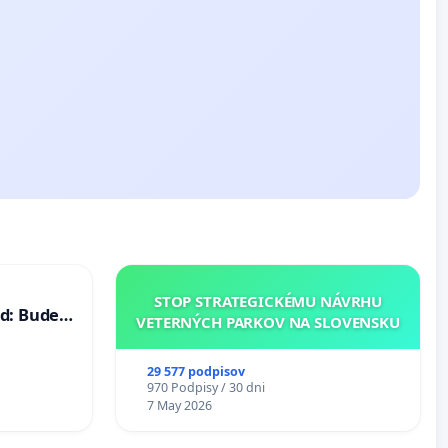
STOP STRATEGICKÉMU NÁVRHU
d: Bude
VETERNÝCH PARKOV NA SLOVENSKU
40 mravnú
29 577 podpisov
970 Podpisy / 30 dni
7 May 2026