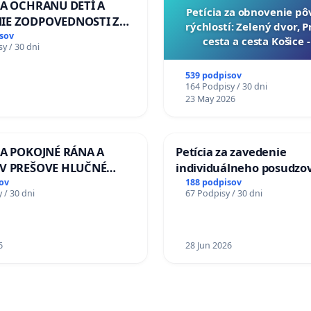
ZA OCHRANU DETÍ A
​Petícia za obnovenie p
IE ZODPOVEDNOSTI ZA
rýchlostí: Zelený dvor, 
NÚ NEČINNOSŤ A
sov
cesta a cesta Košice 
y / 30 dni
E ŠTÁTU
539 podpisov
164 Podpisy / 30 dni
23 May 2026
ZA POKOJNÉ RÁNA A
Petícia za zavedenie
 V PREŠOVE HLUČNÉ
individuálneho posudzo
 PRÁCE V SOBOTU LEN
zdravotnej spôsobilosti 
ov
188 podpisov
 / 30 dni
67 Podpisy / 30 dni
O 13.00 HOD., CEZ
diabetom 1. a 2. typu pri
 TÝŽDEŇ CIEĽ 8.00 –
do Policajného zboru SR
D. A PRAVIDELNÁ
A STAVBY C-AREA NA
6
28 Jun 2026
SKEJ/MAGU