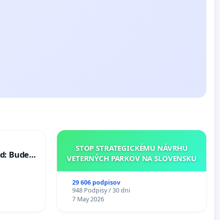
STOP STRATEGICKÉMU NÁVRHU
d: Bude
VETERNÝCH PARKOV NA SLOVENSKU
40 mravnú
29 606 podpisov
948 Podpisy / 30 dni
7 May 2026