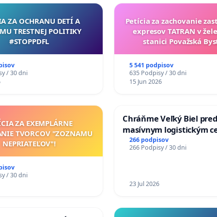
IA ZA OCHRANU DETÍ A
Petícia za zachovanie za
MU TRESTNEJ POLITIKY
expresov TATRAN v žele
#STOPPDFL
stanici Považská Bys
pisov
5 541 podpisov
y / 30 dni
635 Podpisy / 30 dni
6
15 Jun 2026
Chráňme Veľký Biel pre
ÍCIA ZA EXEMPLÁRNE
masívnym logistickým c
ANIE TVORCOV "ZOZNAMU
266 podpisov
NEPRIATEĽOV"!
266 Podpisy / 30 dni
pisov
y / 30 dni
23 Jul 2026