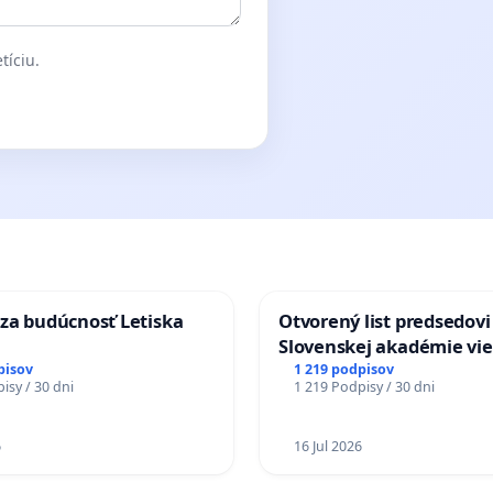
tíciu.
za budúcnosť Letiska
Otvorený list predsedovi
Slovenskej akadémie vie
mať Vízia Slovenska 20
pisov
1 219 podpisov
isy / 30 dni
1 219 Podpisy / 30 dni
chrbticu?
6
16 Jul 2026