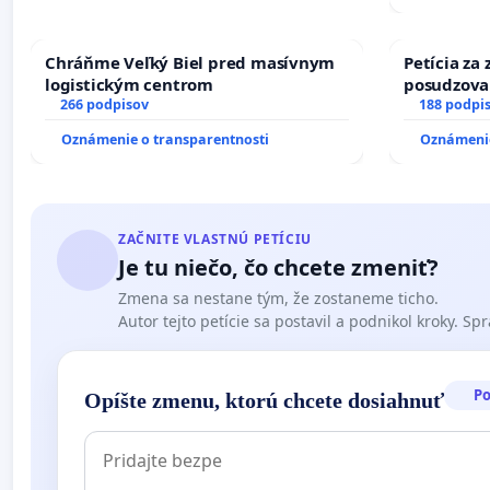
Chráňme Veľký Biel pred masívnym
Petícia za
logistickým centrom
posudzovan
266 podpisov
osôb s dia
188 podpi
prijímaní 
Oznámenie o transparentnosti
Oznámenie
ZAČNITE VLASTNÚ PETÍCIU
Je tu niečo, čo chcete zmeniť?
Zmena sa nestane tým, že zostaneme ticho.
Autor tejto petície sa postavil a podnikol kroky. Spra
P
Opíšte zmenu, ktorú chcete dosiahnuť