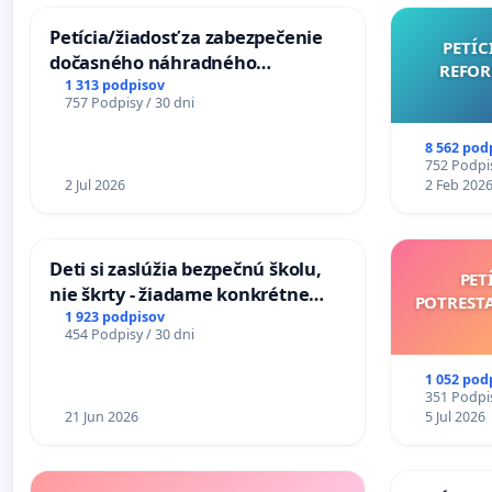
Petícia/žiadosť za zabezpečenie
PETÍC
dočasného náhradného
REFOR
premostenia Váhu počas úplnej
1 313 podpisov
757 Podpisy / 30 dni
uzávery Vážskeho mosta v
Komárne
8 562 pod
752 Podpis
2 Jul 2026
2 Feb 202
Deti si zaslúžia bezpečnú školu,
PET
nie škrty - žiadame konkrétne
POTREST
opatrenia na zlepšenie situácie v
1 923 podpisov
454 Podpisy / 30 dni
školstve
1 052 pod
351 Podpis
21 Jun 2026
5 Jul 2026