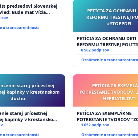
ist predsedovi Slovenskej
PETÍCIA ZA OCHRANU 
ied: Bude mať Vízia
REFORMU TRESTNEJ PO
 2040 mravnú chrbticu?
isov
#STOPPDFL
 o transparentnosti
PETÍCIA ZA OCHRANU DETÍ
REFORMU TRESTNEJ POLITI
#STOPPDFL
8 562 podpisov
Oznámenie o transparentnost
nčenie starej prícestnej
PETÍCIA ZA EXEMPL
ej kaplnky v kresťanskom
POTRESTANIE TVORCOV 
duchu.
NEPRIATEĽOV"!
nie starej prícestnej
PETÍCIA ZA EXEMPLÁRNE
ej kaplnky v kresťanskom
POTRESTANIE TVORCOV "
ov
NEPRIATEĽOV"!
1 052 podpisov
 o transparentnosti
Oznámenie o transparentnost