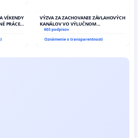
 A VÍKENDY
VÝZVA ZA ZACHOVANIE ZÁVLAHOVÝCH
NÉ PRÁCE
KANÁLOV VO VÝLUČNOM
13.00
VLASTNÍCTVE A POD KONTROLOU
603 podpisov
EŇ CIEĽ
SLOVENSKEJ REPUBLIKY & žiadosť na
i
Oznámenie o transparentnosti
DELNÁ
riešenie zanedbaného stavu
 NA
závlahových a odvodňovacích
kanálov na Slovensku