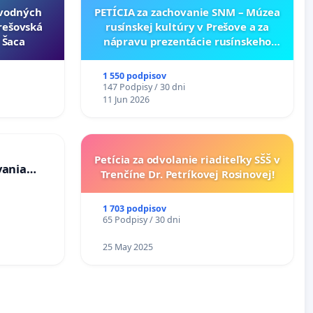
ôvodných
PETÍCIA za zachovanie SNM – Múzea
Prešovská
rusínskej kultúry v Prešove a za
- Šaca
nápravu prezentácie rusínskeho
kultúrneho dedičstva v SNM –
Múzeu ukrajinskej kultúry vo
1 550 podpisov
Svidníku
147 Podpisy / 30 dni
11 Jun 2026
Petícia za odvolanie riaditeľky SŠŠ v
vania
Trenčíne Dr. Petríkovej Rosinovej!
osôb s
 prijímaní
1 703 podpisov
65 Podpisy / 30 dni
25 May 2025