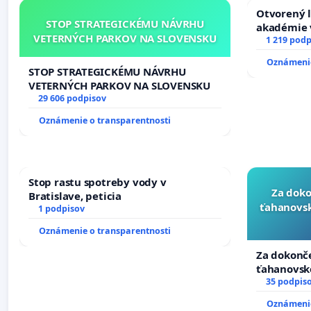
Otvorený l
STOP STRATEGICKÉMU NÁVRHU
akadémie v
VETERNÝCH PARKOV NA SLOVENSKU
Slovenska
1 219 podp
Oznámenie
STOP STRATEGICKÉMU NÁVRHU
VETERNÝCH PARKOV NA SLOVENSKU
29 606 podpisov
Oznámenie o transparentnosti
Stop rastu spotreby vody v
Za doko
Bratislave, peticia
ťahanovsk
1 podpisov
Oznámenie o transparentnosti
Za dokonče
ťahanovsk
duchu.
35 podpis
Oznámenie