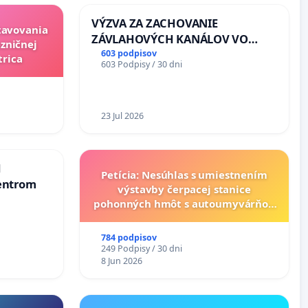
VÝZVA ZA ZACHOVANIE
stavovania
ZÁVLAHOVÝCH KANÁLOV VO
zničnej
VÝLUČNOM VLASTNÍCTVE A POD
603 podpisov
trica
603 Podpisy / 30 dni
KONTROLOU SLOVENSKEJ
REPUBLIKY & žiadosť na riešenie
zanedbaného stavu závlahových
a odvodňovacích kanálov na
23 Jul 2026
Slovensku
d
Petícia: Nesúhlas s umiestnením
entrom
výstavby čerpacej stanice
pohonných hmôt s autoumyvárňou
v lokalite PROMCEN, Chorvátsky
Grob - Čierna Voda
784 podpisov
249 Podpisy / 30 dni
8 Jun 2026