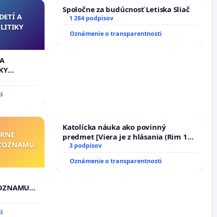
Spoločne za budúcnosť Letiska Sliač
DETÍ A
1 284 podpisov
LITIKY
Oznámenie o transparentnosti
 A
KY
i
Katolícka náuka ako povinný
ÁRNE
predmet [Viera je z hlásania (Rim 10,
"ZOZNAMU
17)]
3 podpisov
Oznámenie o transparentnosti
ZOZNAMU
i