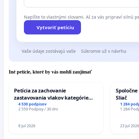
Napíšte to vlastnými slovami. AI za vás pripraví silnú pe
Vytvoriť petíciu
Vaše údaje zostávajú vaše
Súkromie už v návrhu
Iné petície, ktoré by vás mohli zaujímať
Petícia za zachovanie
Spoločne 
zastavovania vlakov kategórie
Sliač
Expres (Ex) TATRAN v železničnej
4 530 podpisov
1 284 pod
2 559 Podpisy / 30 dni
1 284 Podp
stanici Púchov
8 Jul 2026
23 Jul 202