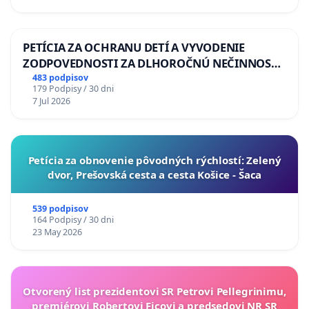
PETÍCIA ZA OCHRANU DETÍ A VYVODENIE
ZODPOVEDNOSTI ZA DLHOROČNÚ NEČINNOSŤ
A ZLYHANIE ŠTÁTU
483 podpisov
179 Podpisy / 30 dni
7 Jul 2026
​Petícia za obnovenie pôvodných rýchlostí: Zelený
dvor, Prešovská cesta a cesta Košice - Šaca
539 podpisov
164 Podpisy / 30 dni
23 May 2026
Otvorený list prezidentovi SR Petrovi Pellegrinimu,
premiérovi Robertovi Ficovi a predsedovi NR SR