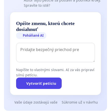
Autor tejto petície sa postavil a podnikol kroky.
Spravíte to isté?
Opíšte zmenu, ktorú chcete
dosiahnuť
Poháňané AI
Napíšte to vlastnými slovami. AI za vás pripraví
silnú petíciu.
Vytvoriť petíciu
Vaše údaje zostávajú vaše
Súkromie už v návrhu