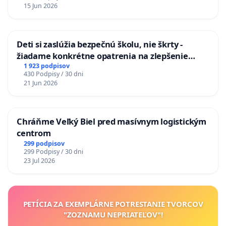
15 Jun 2026
Deti si zaslúžia bezpečnú školu, nie škrty -
žiadame konkrétne opatrenia na zlepšenie
situácie v školstve
1 923 podpisov
430 Podpisy / 30 dni
21 Jun 2026
Chráňme Veľký Biel pred masívnym logistickým
centrom
299 podpisov
299 Podpisy / 30 dni
23 Jul 2026
PETÍCIA ZA EXEMPLÁRNE POTRESTANIE TVORCOV
"ZOZNAMU NEPRIATEĽOV"!