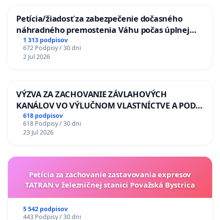
Petícia/žiadosť za zabezpečenie dočasného
náhradného premostenia Váhu počas úplnej
uzávery Vážskeho mosta v Komárne
1 313 podpisov
672 Podpisy / 30 dni
2 Jul 2026
VÝZVA ZA ZACHOVANIE ZÁVLAHOVÝCH
KANÁLOV VO VÝLUČNOM VLASTNÍCTVE A POD
KONTROLOU SLOVENSKEJ REPUBLIKY & žiadosť
618 podpisov
618 Podpisy / 30 dni
na riešenie zanedbaného stavu závlahových a
23 Jul 2026
odvodňovacích kanálov na Slovensku
Petícia za zachovanie zastavovania expresov
TATRAN v železničnej stanici Považská Bystrica
5 542 podpisov
443 Podpisy / 30 dni