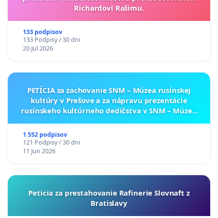
Richardovi Rašimu.
133 podpisov
133 Podpisy / 30 dni
20 Jul 2026
PETÍCIA za zachovanie SNM – Múzea rusínskej
kultúry v Prešove a za nápravu prezentácie
rusínskeho kultúrneho dedičstva v SNM – Múzeu
ukrajinskej kultúry vo Svidníku
1 552 podpisov
121 Podpisy / 30 dni
11 Jun 2026
Peticia za prestahovanie Rafinerie Slovnaft z
Bratislavy