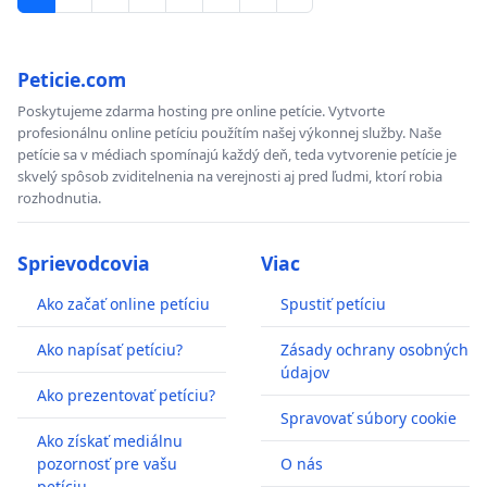
Peticie.com
Poskytujeme zdarma hosting pre online petície. Vytvorte
profesionálnu online petíciu použítím našej výkonnej služby. Naše
petície sa v médiach spomínajú každý deň, teda vytvorenie petície je
skvelý spôsob zviditelnenia na verejnosti aj pred ľudmi, ktorí robia
rozhodnutia.
Sprievodcovia
Viac
Ako začať online petíciu
Spustiť petíciu
Ako napísať petíciu?
Zásady ochrany osobných
údajov
Ako prezentovať petíciu?
Spravovať súbory cookie
Ako získať mediálnu
pozornosť pre vašu
O nás
petíciu