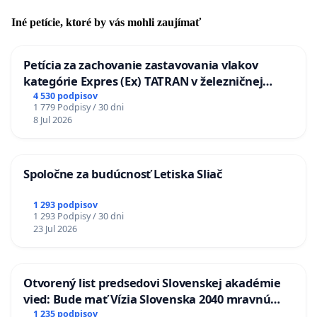
Iné petície, ktoré by vás mohli zaujímať
Petícia za zachovanie zastavovania vlakov
kategórie Expres (Ex) TATRAN v železničnej
stanici Púchov
4 530 podpisov
1 779 Podpisy / 30 dni
8 Jul 2026
Spoločne za budúcnosť Letiska Sliač
1 293 podpisov
1 293 Podpisy / 30 dni
23 Jul 2026
Otvorený list predsedovi Slovenskej akadémie
vied: Bude mať Vízia Slovenska 2040 mravnú
chrbticu?
1 235 podpisov