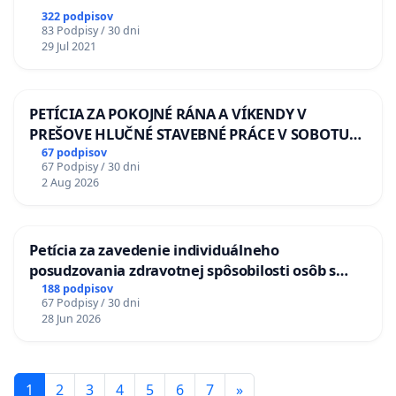
322 podpisov
83 Podpisy / 30 dni
29 Jul 2021
PETÍCIA ZA POKOJNÉ RÁNA A VÍKENDY V
PREŠOVE HLUČNÉ STAVEBNÉ PRÁCE V SOBOTU
LEN OD 9.00 DO 13.00 HOD., CEZ PRACOVNÝ
67 podpisov
67 Podpisy / 30 dni
TÝŽDEŇ CIEĽ 8.00 – 18.00 HOD. A PRAVIDELNÁ
2 Aug 2026
KONTROLA STAVBY C-AREA NA
ĎUMBIERSKEJ/MAGU
Petícia za zavedenie individuálneho
posudzovania zdravotnej spôsobilosti osôb s
diabetom 1. a 2. typu pri prijímaní do
188 podpisov
67 Podpisy / 30 dni
Policajného zboru SR
28 Jun 2026
1
2
3
4
5
6
7
»