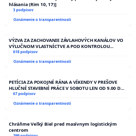
hlásania (Rim 10, 17)]
3 podpisov
Oznámenie o transparentnosti
VÝZVA ZA ZACHOVANIE ZÁVLAHOVÝCH KANÁLOV VO
VÝLUČNOM VLASTNÍCTVE A POD KONTROLOU
SLOVENSKEJ REPUBLIKY & žiadosť na riešenie
618 podpisov
zanedbaného stavu závlahových a odvodňovacích
Oznámenie o transparentnosti
kanálov na Slovensku
PETÍCIA ZA POKOJNÉ RÁNA A VÍKENDY V PREŠOVE
HLUČNÉ STAVEBNÉ PRÁCE V SOBOTU LEN OD 9.00 DO
13.00 HOD., CEZ PRACOVNÝ TÝŽDEŇ CIEĽ 8.00 – 18.00
67 podpisov
HOD. A PRAVIDELNÁ KONTROLA STAVBY C-AREA NA
Oznámenie o transparentnosti
ĎUMBIERSKEJ/MAGU
Chráňme Veľký Biel pred masívnym logistickým
centrom
299 podpisov