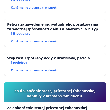
Oznámenie o transparentnosti
Petícia za zavedenie individuálneho posudzovania
zdravotnej spôsobilosti osôb s diabetom 1. a 2. typu
pri prijímaní do Policajného zboru SR
188 podpisov
Oznámenie o transparentnosti
Stop rastu spotreby vody v Bratislave, peticia
1 podpisov
Oznámenie o transparentnosti
Za dokončenie starej prícestnej ťahanovskej
kaplnky v kresťanskom duchu.
Za dokončenie starej prícestnej ťahanovskej