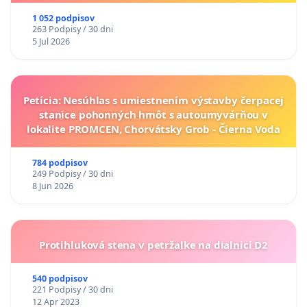
1 052 podpisov
263 Podpisy / 30 dni
5 Jul 2026
Petícia: Nesúhlas s umiestnením výstavby čerpacej
stanice pohonných hmôt s autoumyvárňou v
lokalite PROMCEN, Chorvátsky Grob - Čierna Voda
784 podpisov
249 Podpisy / 30 dni
8 Jun 2026
Protihluková stena v petržalke na dialnici D2
540 podpisov
221 Podpisy / 30 dni
12 Apr 2023