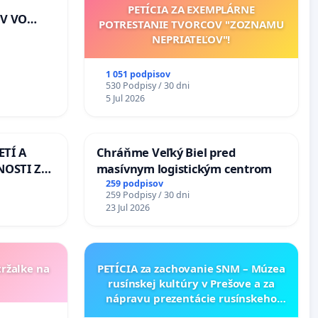
PETÍCIA ZA EXEMPLÁRNE
V VO
POTRESTANIE TVORCOV "ZOZNAMU
E A POD
NEPRIATEĽOV"!
EJ
riešenie
1 051 podpisov
lahových
530 Podpisy / 30 dni
v na
5 Jul 2026
ETÍ A
Chráňme Veľký Biel pred
OSTI ZA
masívnym logistickým centrom
 A
259 podpisov
259 Podpisy / 30 dni
23 Jul 2026
tržalke na
PETÍCIA za zachovanie SNM – Múzea
rusínskej kultúry v Prešove a za
nápravu prezentácie rusínskeho
kultúrneho dedičstva v SNM –