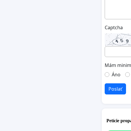
Captcha
Mám minimá
Áno
Poslať
Petície pro