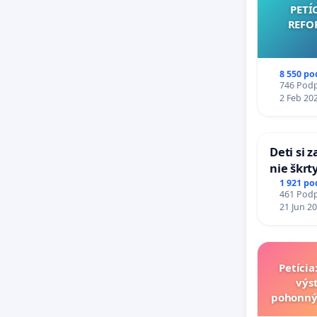
PETÍ
REFO
8 550 po
746 Podpi
2 Feb 20
Deti si 
nie škrt
opatreni
1 921 po
461 Podpi
školstve
21 Jun 2
Petíci
výs
pohonný
v loka