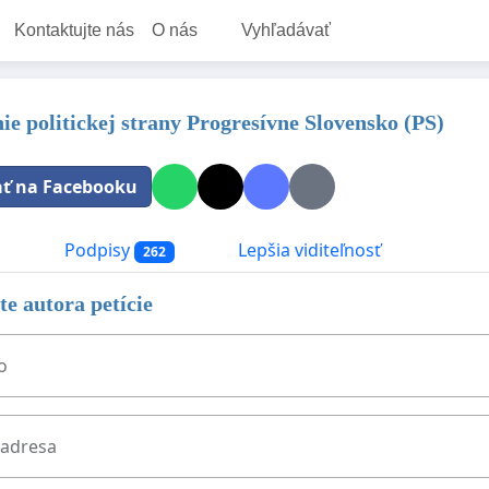
Kontaktujte nás
O nás
Vyhľadávať
ie politickej strany Progresívne Slovensko (PS)
ať na Facebooku
a
Podpisy
Lepšia viditeľnosť
262
e autora petície
o
 adresa