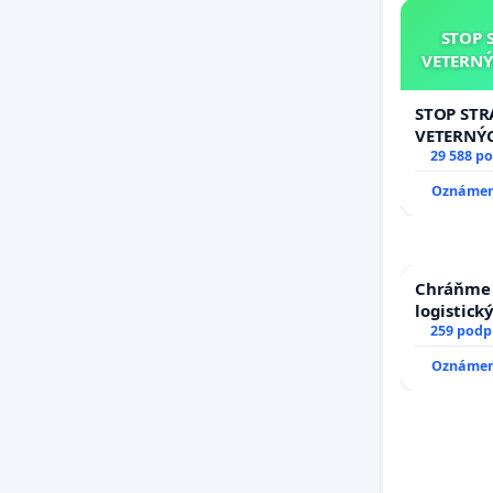
STOP 
VETERNÝ
STOP ST
VETERNÝ
29 588 p
Oznámeni
Chráňme 
logistic
259 podp
Oznámeni