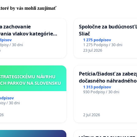
 ktoré by vás mohli zaujímať
za zachovanie
Spoločne za budúcnosť 
ania vlakov kategórie
Sliač
Ex) TATRAN v železničnej
dpisov
1 275 podpisov
pisy / 30 dni
1 275 Podpisy / 30 dni
Púchov
6
23 Jul 2026
Petícia/žiadosť za zabe
STRATEGICKÉMU NÁVRHU
dočasného náhradného
CH PARKOV NA SLOVENSKU
premostenia Váhu poča
1 313 podpisov
930 Podpisy / 30 dni
uzávery Vážskeho most
odpisov
Komárne
sy / 30 dni
26
2 Jul 2026