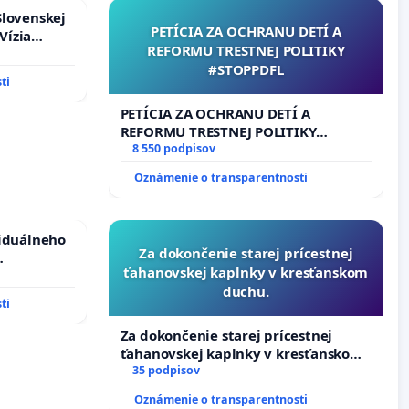
Slovenskej
PETÍCIA ZA OCHRANU DETÍ A
Vízia
REFORMU TRESTNEJ POLITIKY
rbticu?
#STOPPDFL
ti
PETÍCIA ZA OCHRANU DETÍ A
REFORMU TRESTNEJ POLITIKY
#STOPPDFL
8 550 podpisov
Oznámenie o transparentnosti
viduálneho
Za dokončenie starej prícestnej
ťahanovskej kaplnky v kresťanskom
m 1. a 2.
duchu.
cajného
ti
Za dokončenie starej prícestnej
ťahanovskej kaplnky v kresťanskom
duchu.
35 podpisov
Oznámenie o transparentnosti