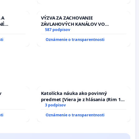
 A
VÝZVA ZA ZACHOVANIE
NÉ
ZÁVLAHOVÝCH KANÁLOV VO
U LEN OD
VÝLUČNOM VLASTNÍCTVE A POD
587 podpisov
PRACOVNÝ
KONTROLOU SLOVENSKEJ REPUBLIKY
ti
Oznámenie o transparentnosti
HOD. A
& žiadosť na riešenie zanedbaného
AVBY C-
stavu závlahových a odvodňovacích
AGU
kanálov na Slovensku
v
Katolícka náuka ako povinný
predmet [Viera je z hlásania (Rim 10,
17)]
3 podpisov
ti
Oznámenie o transparentnosti