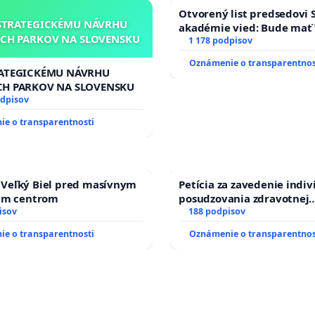
Otvorený list predsedovi 
STRATEGICKÉMU NÁVRHU
akadémie vied: Bude mať 
CH PARKOV NA SLOVENSKU
Slovenska 2040 mravnú ch
1 178 podpisov
Oznámenie o transparentnos
RATEGICKÉMU NÁVRHU
CH PARKOV NA SLOVENSKU
odpisov
e o transparentnosti
Veľký Biel pred masívnym
Petícia za zavedenie indi
kým centrom
posudzovania zdravotnej
isov
spôsobilosti osôb s diabeto
188 podpisov
typu pri prijímaní do Poli
e o transparentnosti
Oznámenie o transparentnos
zboru SR