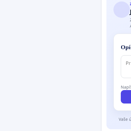
Opí
Napíš
Vaše ú