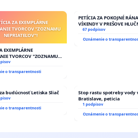
PETÍCIA ZA POKOJNÉ RÁNA
TÍCIA ZA EXEMPLÁRNE
VÍKENDY V PREŠOVE HLUČ
TANIE TVORCOV "ZOZNAMU
STAVEBNÉ PRÁCE V SOBOT
67 podpisov
NEPRIATEĽOV"!
9.00 DO 13.00 HOD., CEZ 
Oznámenie o transparentnos
TÝŽDEŇ CIEĽ 8.00 – 18.00 
PRAVIDELNÁ KONTROLA ST
ZA EXEMPLÁRNE
AREA NA ĎUMBIERSKEJ/M
ANIE TVORCOV "ZOZNAMU
ĽOV"!
dpisov
e o transparentnosti
za budúcnosť Letiska Sliač
Stop rastu spotreby vody 
dpisov
Bratislave, peticia
1 podpisov
e o transparentnosti
Oznámenie o transparentnos