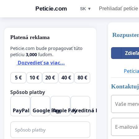
Peticie.com
Prehliadať petície
SK ▼
Rozpusten
Platená reklama
Peticie.com bude propagovať túto
Zdieľ
petíciu
3,000
ľuďom.
Dozvedieť sa viac...
Petíci
5 €
10 €
20 €
40 €
80 €
Kontaktujt
Spôsob platby
Vaše men
PayPal
Google Pay
Apple Pay
Kreditná Karta
E-mailová
Spôsob platby