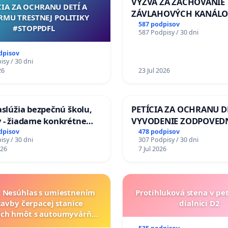
VÝZVA ZA ZACHOVANIE
CIA ZA OCHRANU DETÍ A
ZÁVLAHOVÝCH KANÁLO
RMU TRESTNEJ POLITIKY
VÝLUČNOM VLASTNÍCTV
587 podpisov
#STOPPDFL
587 Podpisy / 30 dni
KONTROLOU SLOVENSK
REPUBLIKY & žiadosť na 
dpisov
zanedbaného stavu záv
sy / 30 dni
26
a odvodňovacích kanálo
23 Jul 2026
Slovensku
zaslúžia bezpečnú školu,
PETÍCIA ZA OCHRANU D
y - žiadame konkrétne
VYVODENIE ZODPOVEDN
a na zlepšenie situácie v
DLHOROČNÚ NEČINNOSŤ
dpisov
478 podpisov
sy / 30 dni
307 Podpisy / 30 dni
ZLYHANIE ŠTÁTU
026
7 Jul 2026
a: Nesúhlas s umiestnením
Protihluková stena v pe
tavby čerpacej stanice
dialnici D2
ch hmôt s autoumyvárňou
lite PROMCEN, Chorvátsky