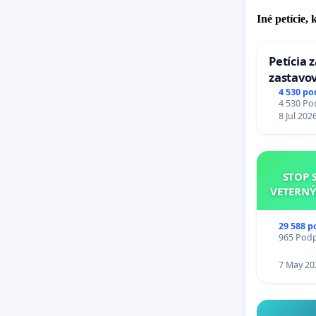
Iné petície,
Petícia 
zastavov
Expres (
4 530 po
4 530 Pod
stanici 
8 Jul 202
STOP 
VETERNÝ
29 588 p
965 Podpi
7 May 20