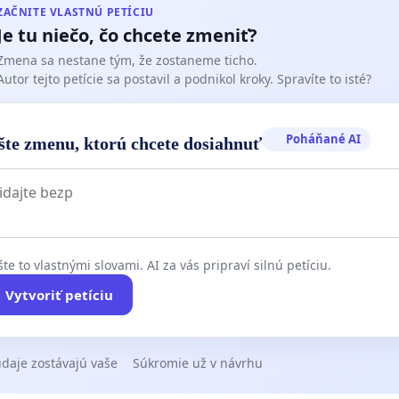
ZAČNITE VLASTNÚ PETÍCIU
Je tu niečo, čo chcete zmeniť?
Zmena sa nestane tým, že zostaneme ticho.
Autor tejto petície sa postavil a podnikol kroky. Spravíte to isté?
Poháňané AI
šte zmenu, ktorú chcete dosiahnuť
te to vlastnými slovami. AI za vás pripraví silnú petíciu.
Vytvoriť petíciu
daje zostávajú vaše
Súkromie už v návrhu