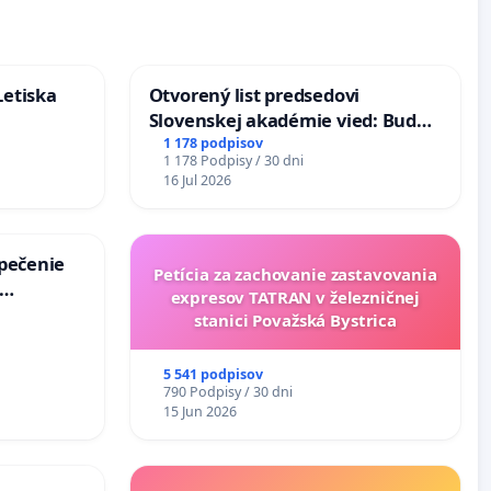
Letiska
Otvorený list predsedovi
Slovenskej akadémie vied: Bude
mať Vízia Slovenska 2040 mravnú
1 178 podpisov
1 178 Podpisy / 30 dni
chrbticu?
16 Jul 2026
zpečenie
Petícia za zachovanie zastavovania
expresov TATRAN v železničnej
s úplnej
stanici Považská Bystrica
a v
5 541 podpisov
790 Podpisy / 30 dni
15 Jun 2026