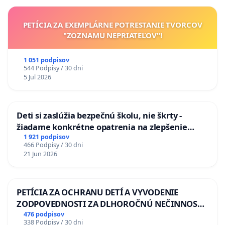
PETÍCIA ZA EXEMPLÁRNE POTRESTANIE TVORCOV
"ZOZNAMU NEPRIATEĽOV"!
1 051 podpisov
544 Podpisy / 30 dni
5 Jul 2026
Deti si zaslúžia bezpečnú školu, nie škrty -
žiadame konkrétne opatrenia na zlepšenie
situácie v školstve
1 921 podpisov
466 Podpisy / 30 dni
21 Jun 2026
PETÍCIA ZA OCHRANU DETÍ A VYVODENIE
ZODPOVEDNOSTI ZA DLHOROČNÚ NEČINNOSŤ
A ZLYHANIE ŠTÁTU
476 podpisov
338 Podpisy / 30 dni