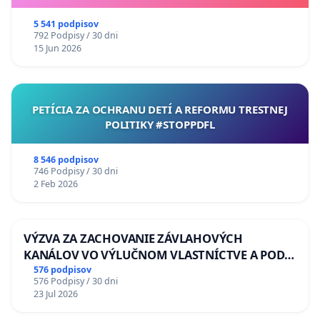
5 541 podpisov
792 Podpisy / 30 dni
15 Jun 2026
PETÍCIA ZA OCHRANU DETÍ A REFORMU TRESTNEJ
POLITIKY #STOPPDFL
8 546 podpisov
746 Podpisy / 30 dni
2 Feb 2026
VÝZVA ZA ZACHOVANIE ZÁVLAHOVÝCH
KANÁLOV VO VÝLUČNOM VLASTNÍCTVE A POD
KONTROLOU SLOVENSKEJ REPUBLIKY & žiadosť
576 podpisov
576 Podpisy / 30 dni
na riešenie zanedbaného stavu závlahových a
23 Jul 2026
odvodňovacích kanálov na Slovensku