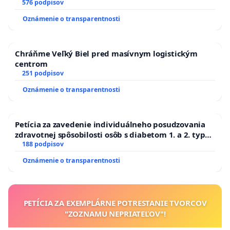
SLOVENSKEJ REPUBLIKY & žiadosť na riešenie
576 podpisov
zanedbaného stavu závlahových a odvodňovacích
Oznámenie o transparentnosti
kanálov na Slovensku
Chráňme Veľký Biel pred masívnym logistickým
centrom
251 podpisov
Oznámenie o transparentnosti
Petícia za zavedenie individuálneho posudzovania
zdravotnej spôsobilosti osôb s diabetom 1. a 2. typu
pri prijímaní do Policajného zboru SR
188 podpisov
Oznámenie o transparentnosti
PETÍCIA ZA EXEMPLÁRNE POTRESTANIE TVORCOV
"ZOZNAMU NEPRIATEĽOV"!