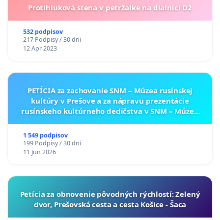
Protihluková stena v petržalke na dialnici D2
532 podpisov
217 Podpisy / 30 dni
12 Apr 2023
PETÍCIA za zachovanie SNM – Múzea rusínskej
kultúry v Prešove a za nápravu prezentácie
rusínskeho kultúrneho dedičstva v SNM – Múzeu
ukrajinskej kultúry vo Svidníku
1 549 podpisov
199 Podpisy / 30 dni
11 Jun 2026
​Petícia za obnovenie pôvodných rýchlostí: Zelený
dvor, Prešovská cesta a cesta Košice - Šaca