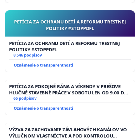
PETÍCIA ZA OCHRANU DETÍ A REFORMU TRESTNEJ
POLITIKY #STOPPDFL
PETÍCIA ZA OCHRANU DETÍ A REFORMU TRESTNEJ
POLITIKY #STOPPDFL
8 546 podpisov
Oznámenie o transparentnosti
PETÍCIA ZA POKOJNÉ RÁNA A VÍKENDY V PREŠOVE
HLUČNÉ STAVEBNÉ PRÁCE V SOBOTU LEN OD 9.00 DO
13.00 HOD., CEZ PRACOVNÝ TÝŽDEŇ CIEĽ 8.00 – 18.00
65 podpisov
HOD. A PRAVIDELNÁ KONTROLA STAVBY C-AREA NA
Oznámenie o transparentnosti
ĎUMBIERSKEJ/MAGU
VÝZVA ZA ZACHOVANIE ZÁVLAHOVÝCH KANÁLOV VO
VÝLUČNOM VLASTNÍCTVE A POD KONTROLOU