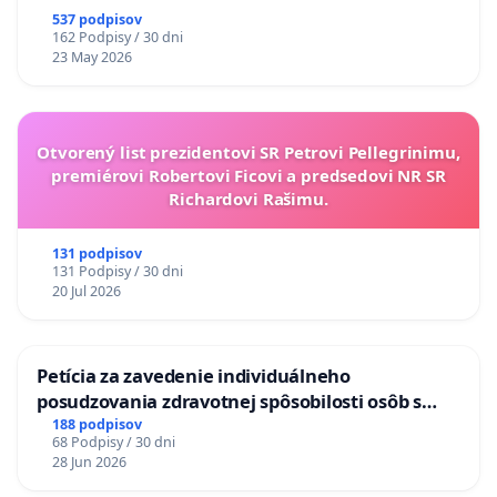
537 podpisov
162 Podpisy / 30 dni
23 May 2026
Otvorený list prezidentovi SR Petrovi Pellegrinimu,
premiérovi Robertovi Ficovi a predsedovi NR SR
Richardovi Rašimu.
131 podpisov
131 Podpisy / 30 dni
20 Jul 2026
Petícia za zavedenie individuálneho
posudzovania zdravotnej spôsobilosti osôb s
diabetom 1. a 2. typu pri prijímaní do
188 podpisov
68 Podpisy / 30 dni
Policajného zboru SR
28 Jun 2026