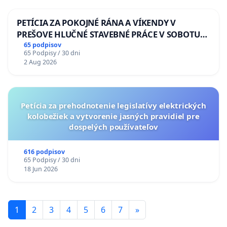
PETÍCIA ZA POKOJNÉ RÁNA A VÍKENDY V
PREŠOVE HLUČNÉ STAVEBNÉ PRÁCE V SOBOTU
LEN OD 9.00 DO 13.00 HOD., CEZ PRACOVNÝ
65 podpisov
65 Podpisy / 30 dni
TÝŽDEŇ CIEĽ 8.00 – 18.00 HOD. A PRAVIDELNÁ
2 Aug 2026
KONTROLA STAVBY C-AREA NA
ĎUMBIERSKEJ/MAGU
Petícia za prehodnotenie legislatívy elektrických
kolobežiek a vytvorenie jasných pravidiel pre
dospelých používateľov
616 podpisov
65 Podpisy / 30 dni
18 Jun 2026
1
2
3
4
5
6
7
»