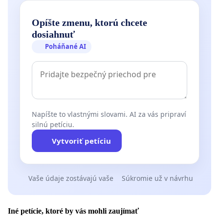
Opíšte zmenu, ktorú chcete
dosiahnuť
Poháňané AI
Napíšte to vlastnými slovami. AI za vás pripraví
silnú petíciu.
Vytvoriť petíciu
Vaše údaje zostávajú vaše
Súkromie už v návrhu
Iné petície, ktoré by vás mohli zaujímať