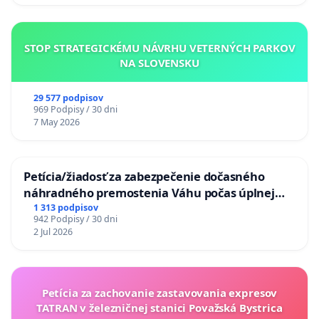
STOP STRATEGICKÉMU NÁVRHU VETERNÝCH PARKOV
NA SLOVENSKU
29 577 podpisov
969 Podpisy / 30 dni
7 May 2026
Petícia/žiadosť za zabezpečenie dočasného
náhradného premostenia Váhu počas úplnej
uzávery Vážskeho mosta v Komárne
1 313 podpisov
942 Podpisy / 30 dni
2 Jul 2026
Petícia za zachovanie zastavovania expresov
TATRAN v železničnej stanici Považská Bystrica